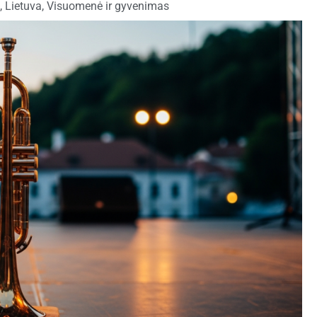
,
Lietuva
,
Visuomenė ir gyvenimas