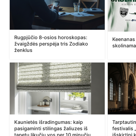
Rugpjūčio 8-osios horoskopas:
Keenanas 
žvaigždės perspėja tris Zodiako
skolinam
ženklus
Kaunietės išradingumas: kaip
Tarptauti
pasigaminti stilingas žaliuzes iš
festivalis
tapetų likučių vos per 10 minučių
išskirtinį