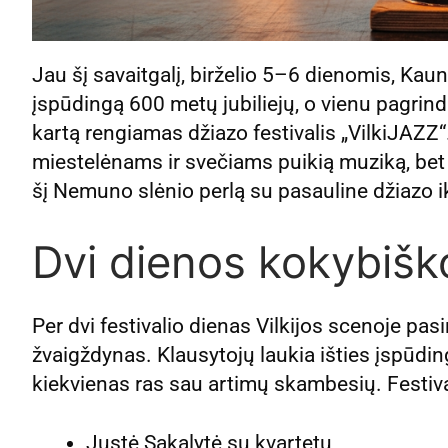
Jau šį savaitgalį, birželio 5–6 dienomis, Kaun
įspūdingą 600 metų jubiliejų, o vienu pagrind
kartą rengiamas džiazo festivalis „VilkiJAZZ“
miestelėnams ir svečiams puikią muziką, bet ir
šį Nemuno slėnio perlą su pasauline džiazo 
Dvi dienos kokybiš
Per dvi festivalio dienas Vilkijos scenoje pas
žvaigždynas. Klausytojų laukia išties įspūdin
kiekvienas ras sau artimų skambesių. Festiv
Justė Sakalytė su kvartetu