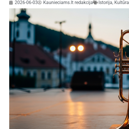
2026-06-03
Kaunieciams.lt redakcija
Istorija
,
Kultūra