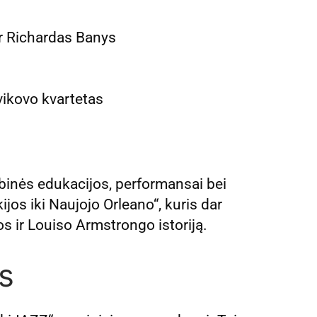
ir Richardas Banys
vikovo kvartetas
rybinės edukacijos, performansai bei
jos iki Naujojo Orleano“, kuris dar
 ir Louiso Armstrongo istoriją.
s