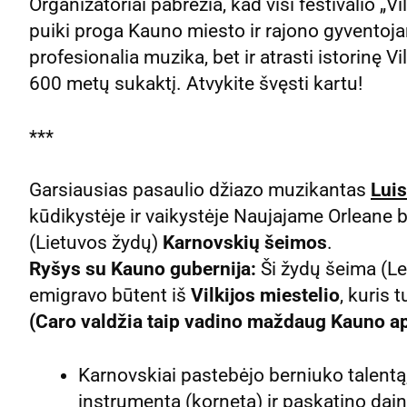
Organizatoriai pabrėžia, kad visi festivalio „
puiki proga Kauno miesto ir rajono gyventoj
profesionalia muzika, bet ir atrasti istorinę V
600 metų sukaktį. Atvykite švęsti kartu!
***
Garsiausias pasaulio džiazo muzikantas
Lui
kūdikystėje ir vaikystėje Naujajame Orleane b
(Lietuvos žydų)
Karnovskių šeimos
.
Ryšys su Kauno gubernija:
Ši žydų šeima (Lei
emigravo būtent iš
Vilkijos miestelio
, kuris 
(Caro valdžia taip vadino maždaug Kauno ap
Karnovskiai pastebėjo berniuko talentą
instrumentą (kornetą) ir paskatino dai