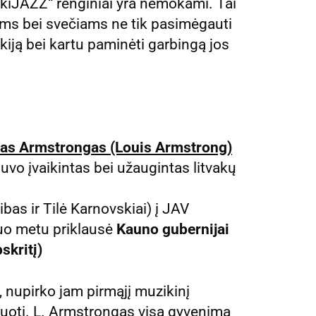
VilkiJAZZ“ renginiai yra nemokami. Tai
ams bei svečiams ne tik pasimėgauti
ilkiją bei kartu paminėti garbingą jos
sas Armstrongas (Louis Armstrong)
uvo įvaikintas bei užaugintas litvakų
bas ir Tilė Karnovskiai) į JAV
tuo metu priklausė
Kauno gubernijai
skritį)
, nupirko jam pirmąjį muzikinį
nuoti. L. Armstrongas visą gyvenimą