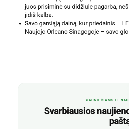
juos prisiminė su didžiule pagarba, neš
jidiš kalba.
Savo garsiąją dainą, kur priedainis – 
Naujojo Orleano Sinagogoje – savo globė
KAUNIEČIAMS.LT NAU
Svarbiausios naujienos
pašt