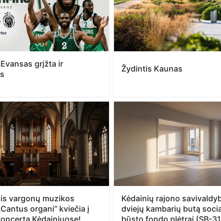
Evansas grįžta ir
Žydintis Kaunas
as
nis vargonų muzikos
Kėdainių rajono savivaldy
 „Cantus organi“ kviečia į
dviejų kambarių butą socia
 koncertą Kėdainiuose!
būsto fondo plėtrai (SB-31