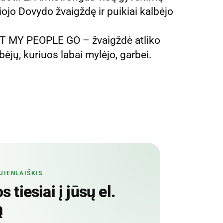
iojo Dovydo žvaigždę ir puikiai kalbėjo
LET MY PEOPLE GO – žvaigždė atliko
jų, kuriuos labai mylėjo, garbei.
JIENLAIŠKIS
 tiesiai į jūsų el.
ą