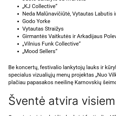
„KJ Collective“
Neda Malūnavičiūtė, Vytautas Labutis 
Godo Yorke
Vytautas Straižys
Girmantės Vaitkutės ir Arkadijaus Pole
„Vilnius Funk Collective“
„Mood Sellers“
Be koncertų, festivalio lankytojų lauks ir kū
specialus vizualiųjų menų projektas „Nuo Vilki
plačiau papasakos neeilinę Karnovskių šeimos
Šventė atvira visiem