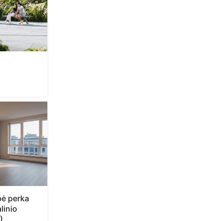
bė perka
linio
)