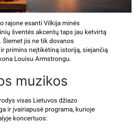
o rajone esanti Vilkija minės
inių šventės akcentų taps jau ketvirtą
. Šiemet jis ne tik dovanos
 primins neįtikėtiną istoriją, siejančią
ikona Louisu Armstrongu.
kos muzikos
irodys visas Lietuvos džiazo
ga ir įvairiapusė programa, kurioje
alyje koncertuos: