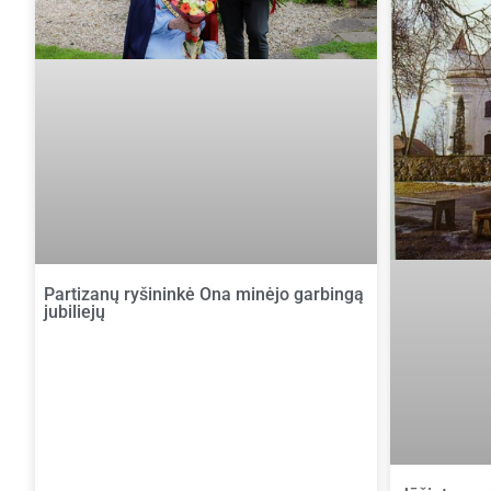
Partizanų ryšininkė Ona minėjo garbingą
jubiliejų