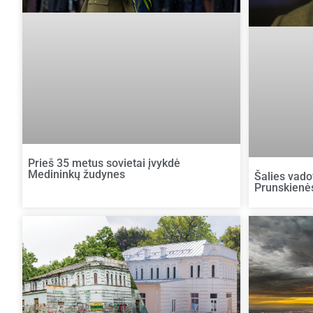
Prieš 35 metus sovietai įvykdė
Medininkų žudynes
Šalies vado
Prunskienės