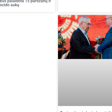
bus palaidota 15 partizanų ir
nocido aukų