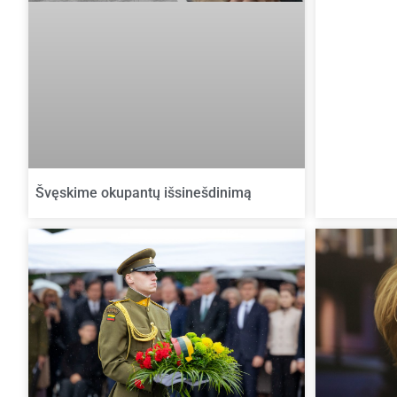
Švęskime okupantų išsinešdinimą