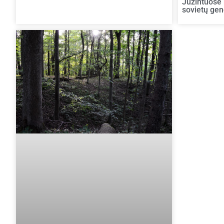
Jūžintuose 
sovietų ge