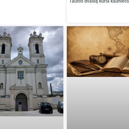
Tautos dvasią kuria kaunieči