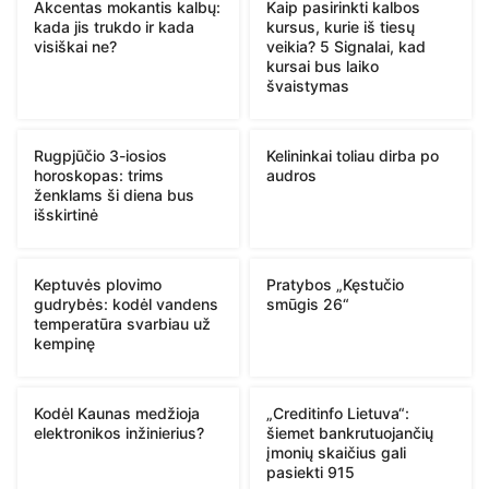
Akcentas mokantis kalbų:
Kaip pasirinkti kalbos
kada jis trukdo ir kada
kursus, kurie iš tiesų
visiškai ne?
veikia? 5 Signalai, kad
kursai bus laiko
švaistymas
Rugpjūčio 3-iosios
Kelininkai toliau dirba po
horoskopas: trims
audros
ženklams ši diena bus
išskirtinė
Keptuvės plovimo
Pratybos „Kęstučio
gudrybės: kodėl vandens
smūgis 26“
temperatūra svarbiau už
kempinę
Kodėl Kaunas medžioja
„Creditinfo Lietuva“:
elektronikos inžinierius?
šiemet bankrutuojančių
įmonių skaičius gali
pasiekti 915