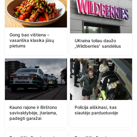
Gong bao vištiena –
vasariška klasika jūsų
UKraina toliau daužo
pietums
„Wildberries“ sandėlius
Kauno rajone ir Birštono
Policija aiškinasi, kas
savivaldybėje, įtariama,
siautėjo parduotuvėje
padegti garažai