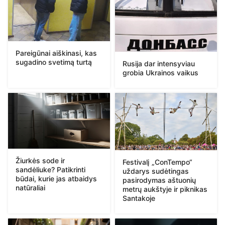
Pareigūnai aiškinasi, kas
sugadino svetimą turtą
Rusija dar intensyviau
grobia Ukrainos vaikus
Žiurkės sode ir
Festivalį „ConTempo“
sandėliuke? Patikrinti
uždarys sudėtingas
būdai, kurie jas atbaidys
pasirodymas aštuonių
natūraliai
metrų aukštyje ir piknikas
Santakoje