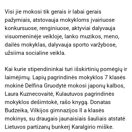
Visi jie mokosi tik gerais ir labai gerais
pažymiais, atstovauja mokykloms įvairiuose
konkursuose, renginiuose, aktyviai dalyvauja
visuomeninėje veikloje, lanko muzikos, meno,
dailės mokyklas, dalyvauja sporto varžybose,
užsiima socialine veikla.
Kai kurie stipendininkai turi išskirtinių pomėgių ir
laimėjimų. Lapių pagrindinės mokyklos 7 klasės
mokinė Delfina Gruodytė mokosi japonų kalbos,
Laura Kuznecovaitė, Kulautuvos pagrindinės
mokyklos dešimtokė, rašo knygą. Donatas
Budzeika, Vilkijos gimnazijos II a klasės
mokinys, su draugais jaunaisiais šauliais atstatė
Lietuvos partizanų bunkerį Karalgirio miške.