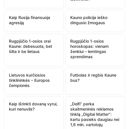
Kaip Rusija finansuoja
Kauno policija ieško
agresiją
dingusio žmogaus
Rugpjūčio 1-osios orai
Rugpjūčio 1-osios
Kaune: debesuota, bet
horoskopas: vienam
šilta ir be lietaus
ženklui – lemtingas
sprendimas
Lietuvos kurčiosios
Futbolas ir regbis Kaune
tinklininkės – Europos
bus?
čempionės
Kaip išrinkti dovaną vyrui,
„Delfi“ perka
kuri nenuvils?
skaitmeninės reklamos
tinklą „Digital Matter“:
kartu pasieks daugiau nei
1,6 mln. vartotojų