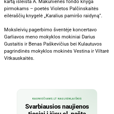
kartą išleista A. Makūnienės fondo knyga
pirmokams – poetės Violetos Palčinskaitės
eilėraščių knygelė „Karalius pamiršo raidyną“.
Moksleivių pagerbimo šventėje koncertavo
Garliavos meno mokyklos mokiniai Darius
Gustaitis ir Benas Paškevičius bei Kulautuvos
pagrindinės mokyklos mokinės Vestina ir Viltarė
Vitkauskaitės.
KAUNIEČIAMS.LT NAUJIENLAIŠKIS
Svarbiausios naujienos
tiesiai į jūsų el. paštą