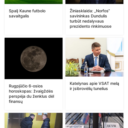
Spalį Kaune futbolo
Žiniasklaida: „Norfos“
savaitgalis
savininkas Dundulis
turbūt nedalyvaus
prezidento rinkimuose
Katelynas apie VSAT melą
Rugpjūčio 6-osios
ir įsibrovėlių tunelius
horoskopas: žvaigždės
perspėja du ženklus dėl
finansų