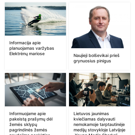
Informacija apie
planuojamas varžybas
Elektrėnų mariose
Naujieji bolševikai prieš
grynuosius pinigus
Informuojame apie
Lietuvos jaunimas
pakeistą prašymų dėl
kviečiamas dalyvauti
žemės sklypų
nemokamoje tarptautinėje
pagrindinės žemės
medijų stovykloje Latvijoje