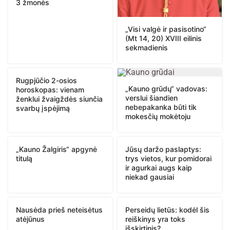
3 žmonės
„Visi valgė ir pasisotino“
(Mt 14, 20) XVIII eilinis
sekmadienis
Rugpjūčio 2-osios
„Kauno grūdų“ vadovas:
horoskopas: vienam
verslui šiandien
ženklui žvaigždės siunčia
nebepakanka būti tik
svarbų įspėjimą
mokesčių mokėtoju
„Kauno Žalgiris“ apgynė
Jūsų daržo paslaptys:
titulą
trys vietos, kur pomidorai
ir agurkai augs kaip
niekad gausiai
Nausėda prieš neteisėtus
Perseidų lietūs: kodėl šis
atėjūnus
reiškinys yra toks
išskirtinis?