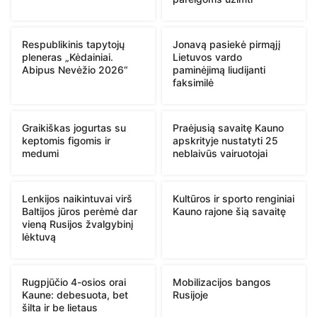
Respublikinis tapytojų
Jonavą pasiekė pirmąjį
pleneras „Kėdainiai.
Lietuvos vardo
Abipus Nevėžio 2026“
paminėjimą liudijanti
faksimilė
Graikiškas jogurtas su
Praėjusią savaitę Kauno
keptomis figomis ir
apskrityje nustatyti 25
medumi
neblaivūs vairuotojai
Lenkijos naikintuvai virš
Kultūros ir sporto renginiai
Baltijos jūros perėmė dar
Kauno rajone šią savaitę
vieną Rusijos žvalgybinį
lėktuvą
Rugpjūčio 4-osios orai
Mobilizacijos bangos
Kaune: debesuota, bet
Rusijoje
šilta ir be lietaus