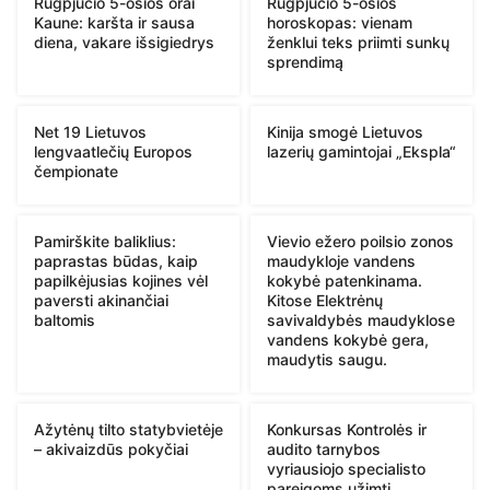
Rugpjūčio 5-osios orai
Rugpjūčio 5-osios
Kaune: karšta ir sausa
horoskopas: vienam
diena, vakare išsigiedrys
ženklui teks priimti sunkų
sprendimą
Net 19 Lietuvos
Kinija smogė Lietuvos
lengvaatlečių Europos
lazerių gamintojai „Ekspla“
čempionate
Pamirškite baliklius:
Vievio ežero poilsio zonos
paprastas būdas, kaip
maudykloje vandens
papilkėjusias kojines vėl
kokybė patenkinama.
paversti akinančiai
Kitose Elektrėnų
baltomis
savivaldybės maudyklose
vandens kokybė gera,
maudytis saugu.
Ažytėnų tilto statybvietėje
Konkursas Kontrolės ir
– akivaizdūs pokyčiai
audito tarnybos
vyriausiojo specialisto
pareigoms užimti