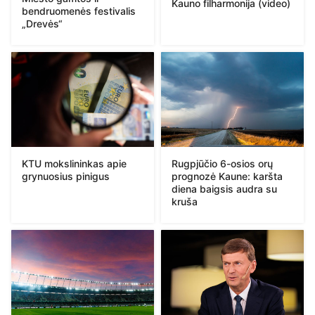
Kauno filharmonija (video)
bendruomenės festivalis
„Drevės“
KTU mokslininkas apie
Rugpjūčio 6-osios orų
grynuosius pinigus
prognozė Kaune: karšta
diena baigsis audra su
kruša