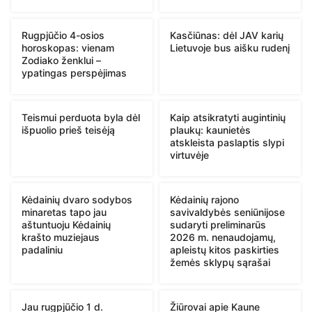
Rugpjūčio 4-osios
Kasčiūnas: dėl JAV karių
horoskopas: vienam
Lietuvoje bus aišku rudenį
Zodiako ženklui –
ypatingas perspėjimas
Teismui perduota byla dėl
Kaip atsikratyti augintinių
išpuolio prieš teisėją
plaukų: kaunietės
atskleista paslaptis slypi
virtuvėje
Kėdainių dvaro sodybos
Kėdainių rajono
minaretas tapo jau
savivaldybės seniūnijose
aštuntuoju Kėdainių
sudaryti preliminarūs
krašto muziejaus
2026 m. nenaudojamų,
padaliniu
apleistų kitos paskirties
žemės sklypų sąrašai
Jau rugpjūčio 1 d.
Žiūrovai apie Kaune