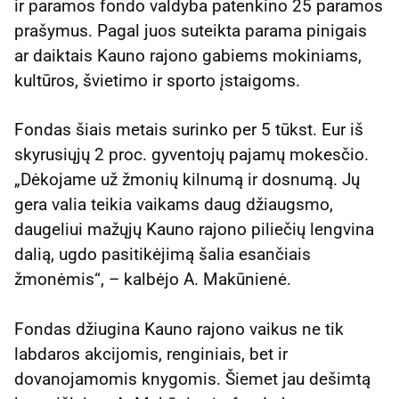
ir paramos fondo valdyba patenkino 25 paramos
prašymus. Pagal juos suteikta parama pinigais
ar daiktais Kauno rajono gabiems mokiniams,
kultūros, švietimo ir sporto įstaigoms.
Fondas šiais metais surinko per 5 tūkst. Eur iš
skyrusiųjų 2 proc. gyventojų pajamų mokesčio.
„Dėkojame už žmonių kilnumą ir dosnumą. Jų
gera valia teikia vaikams daug džiaugsmo,
daugeliui mažųjų Kauno rajono piliečių lengvina
dalią, ugdo pasitikėjimą šalia esančiais
žmonėmis“, – kalbėjo A. Makūnienė.
Fondas džiugina Kauno rajono vaikus ne tik
labdaros akcijomis, renginiais, bet ir
dovanojamomis knygomis. Šiemet jau dešimtą