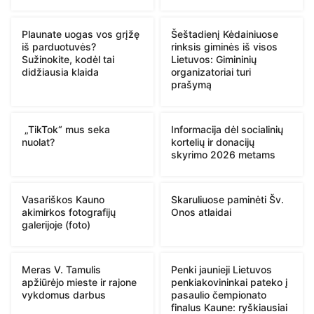
Plaunate uogas vos grįžę
Šeštadienį Kėdainiuose
iš parduotuvės?
rinksis giminės iš visos
Sužinokite, kodėl tai
Lietuvos: Gimininių
didžiausia klaida
organizatoriai turi
prašymą
„TikTok“ mus seka
Informacija dėl socialinių
nuolat?
kortelių ir donacijų
skyrimo 2026 metams
Vasariškos Kauno
Skaruliuose paminėti Šv.
akimirkos fotografijų
Onos atlaidai
galerijoje (foto)
Meras V. Tamulis
Penki jaunieji Lietuvos
apžiūrėjo mieste ir rajone
penkiakovininkai pateko į
vykdomus darbus
pasaulio čempionato
finalus Kaune: ryškiausiai