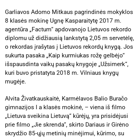
Garliavos Adomo Mitkaus pagrindinės mokyklos
8 klasės mokinę Ugnę Kasparaitytę 2017 m.
agentūra „Factum“ apdovanojo Lietuvos rekordo
diplomu už didžiausią lankstytą 2,05 m servetėlę,
o rekordas įrašytas į Lietuvos rekordų knygą. Jos
sukurta pasaka „Kaip kurmiukas rožę gelbėjo“
išspausdinta vaikų pasakų knygoje „Užsimerk“,
kuri buvo pristatyta 2018 m. Vilniaus knygų
mugėje.
Alvita Živatkauskaitė, Karmėlavos Balio Buračo
gimnazijos I a klasės mokinė, – viena iš filmo
„Lietuva sveikina Lietuvą“ kūrėjų, yra prisidėjusi
prie filmo „Jie skrenda“, skirto Dariaus ir Girėno
skrydžio 85-ųjų metinių minėjimui, kūrimo, su