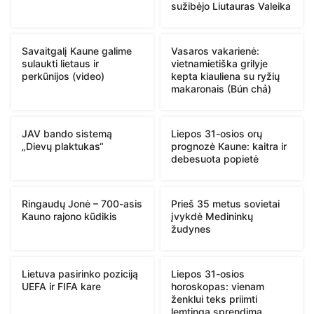
sužibėjo Liutauras Valeika
Savaitgalį Kaune galime
Vasaros vakarienė:
sulaukti lietaus ir
vietnamietiška grilyje
perkūnijos (video)
kepta kiauliena su ryžių
makaronais (Bún chả)
JAV bando sistemą
Liepos 31-osios orų
„Dievų plaktukas“
prognozė Kaune: kaitra ir
debesuota popietė
Ringaudų Jonė – 700-asis
Prieš 35 metus sovietai
Kauno rajono kūdikis
įvykdė Medininkų
žudynes
Lietuva pasirinko poziciją
Liepos 31-osios
UEFA ir FIFA kare
horoskopas: vienam
ženklui teks priimti
lemtingą sprendimą