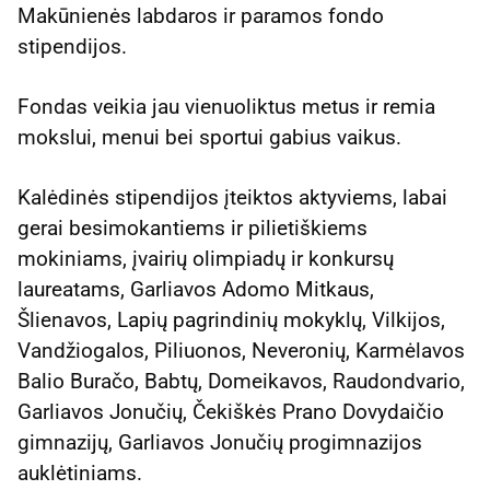
Makūnienės labdaros ir paramos fondo
stipendijos.
Fondas veikia jau vienuoliktus metus ir remia
mokslui, menui bei sportui gabius vaikus.
Kalėdinės stipendijos įteiktos aktyviems, labai
gerai besimokantiems ir pilietiškiems
mokiniams, įvairių olimpiadų ir konkursų
laureatams, Garliavos Adomo Mitkaus,
Šlienavos, Lapių pagrindinių mokyklų, Vilkijos,
Vandžiogalos, Piliuonos, Neveronių, Karmėlavos
Balio Buračo, Babtų, Domeikavos, Raudondvario,
Garliavos Jonučių, Čekiškės Prano Dovydaičio
gimnazijų, Garliavos Jonučių progimnazijos
auklėtiniams.