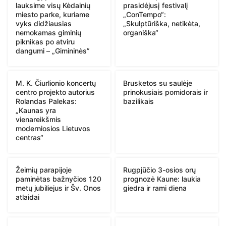
lauksime visų Kėdainių
prasidėjusį festivalį
miesto parke, kuriame
„ConTempo“:
vyks didžiausias
„Skulptūriška, netikėta,
nemokamas giminių
organiška“
piknikas po atviru
dangumi – „Gimininės”
M. K. Čiurlionio koncertų
Brusketos su saulėje
centro projekto autorius
prinokusiais pomidorais ir
Rolandas Palekas:
bazilikais
„Kaunas yra
vienareikšmis
moderniosios Lietuvos
centras“
Žeimių parapijoje
Rugpjūčio 3-osios orų
paminėtas bažnyčios 120
prognozė Kaune: laukia
metų jubiliejus ir Šv. Onos
giedra ir rami diena
atlaidai