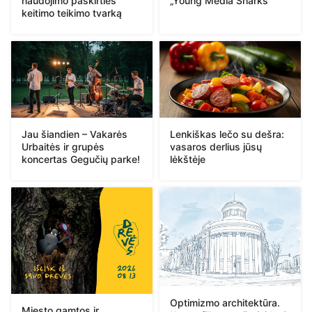
naudojimo paskirties
„Young Media Sharks“
keitimo teikimo tvarką
Jau šiandien – Vakarės
Lenkiškas lečo su dešra:
Urbaitės ir grupės
vasaros derlius jūsų
koncertas Gegučių parke!
lėkštėje
Optimizmo architektūra.
Miesto gamtos ir