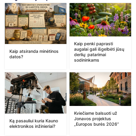
Kaip penki paprasti
augalai gali išgelbėti jūsų
Kaip atsiranda minėtinos
derlių: patarimai
datos?
sodininkams
Kviečiame balsuoti už
Jonavos projektus
Ką pasauliui kuria Kauno
„Europos burės 2026“
elektronikos inžinieriai?