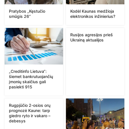
Pratybos „Kęstučio
Kodėl Kaunas medžioja
smūgis 26“
elektronikos inžinierius?
Rusijos agresijos prieš
Ukrainą aktualijos
„Creditinfo Lietuva“:
šiemet bankrutuojančių
įmonių skaičius gali
pasiekti 915
Rugpjūčio 2-osios orų
prognozė Kaune: tarp
giedro ryto ir vakaro –
debesys