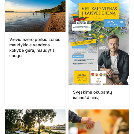
Vievio ežero poilsio zonos
maudykloje vandens
kokybė gera, maudytis
saugu
Švęskime okupantų
išsinešdinimą