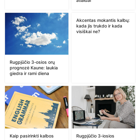
atlaidai
Akcentas mokantis kalbų:
kada jis trukdo ir kada
visiškai ne?
Rugpjūčio 3-osios orų
prognozė Kaune: laukia
giedra ir rami diena
Kaip pasirinkti kalbos
Rugpjūčio 3-iosios