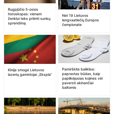
Rugpjūčio 5-osios
horoskopas: vienam
Net 19 Lietuvos
ženklui teks priimti sunkų
lengvaatlečių Europos
sprendimą
čempionate
Pamirškite baliklius:
Kinija smogė Lietuvos
paprastas būdas, kaip
lazerių gamintojai „Ekspla“
papilkėjusias kojines vėl
paversti akinančiai
baltomis