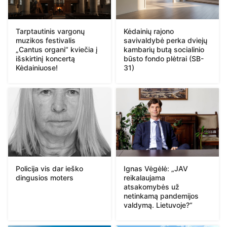
Tarptautinis vargonų
Kėdainių rajono
muzikos festivalis
savivaldybė perka dviejų
„Cantus organi“ kviečia į
kambarių butą socialinio
išskirtinį koncertą
būsto fondo plėtrai (SB-
Kėdainiuose!
31)
Policija vis dar ieško
Ignas Vėgėlė: „JAV
dingusios moters
reikalaujama
atsakomybės už
netinkamą pandemijos
valdymą. Lietuvoje?“