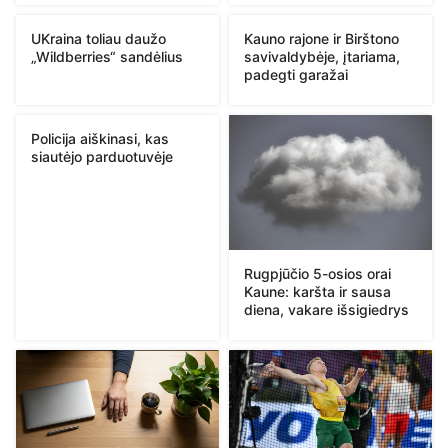
UKraina toliau daužo
Kauno rajone ir Birštono
„Wildberries“ sandėlius
savivaldybėje, įtariama,
padegti garažai
Policija aiškinasi, kas
siautėjo parduotuvėje
Rugpjūčio 5-osios orai
Kaune: karšta ir sausa
diena, vakare išsigiedrys