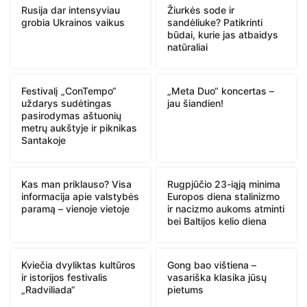
Rusija dar intensyviau
Žiurkės sode ir
grobia Ukrainos vaikus
sandėliuke? Patikrinti
būdai, kurie jas atbaidys
natūraliai
Festivalį „ConTempo“
„Meta Duo“ koncertas –
uždarys sudėtingas
jau šiandien!
pasirodymas aštuonių
metrų aukštyje ir piknikas
Santakoje
Kas man priklauso? Visa
Rugpjūčio 23-iąją minima
informacija apie valstybės
Europos diena stalinizmo
paramą – vienoje vietoje
ir nacizmo aukoms atminti
bei Baltijos kelio diena
Kviečia dvyliktas kultūros
Gong bao vištiena –
ir istorijos festivalis
vasariška klasika jūsų
„Radviliada“
pietums