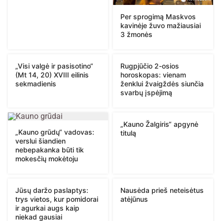
Per sprogimą Maskvos
kavinėje žuvo mažiausiai
3 žmonės
„Visi valgė ir pasisotino“
Rugpjūčio 2-osios
(Mt 14, 20) XVIII eilinis
horoskopas: vienam
sekmadienis
ženklui žvaigždės siunčia
svarbų įspėjimą
„Kauno Žalgiris“ apgynė
„Kauno grūdų“ vadovas:
titulą
verslui šiandien
nebepakanka būti tik
mokesčių mokėtoju
Jūsų daržo paslaptys:
Nausėda prieš neteisėtus
trys vietos, kur pomidorai
atėjūnus
ir agurkai augs kaip
niekad gausiai