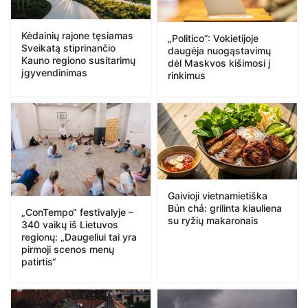
Kėdainių rajone tęsiamas
„Politico”: Vokietijoje
Sveikatą stiprinančio
daugėja nuogąstavimų
Kauno regiono susitarimų
dėl Maskvos kišimosi į
įgyvendinimas
rinkimus
Gaivioji vietnamietiška
Bún chả: grilinta kiauliena
„ConTempo“ festivalyje –
su ryžių makaronais
340 vaikų iš Lietuvos
regionų: „Daugeliui tai yra
pirmoji scenos menų
patirtis“