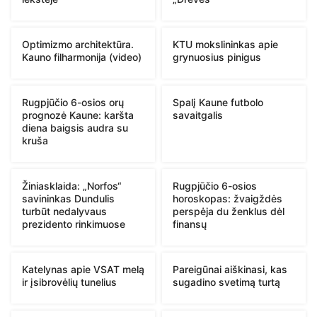
Optimizmo architektūra.
KTU mokslininkas apie
Kauno filharmonija (video)
grynuosius pinigus
Rugpjūčio 6-osios orų
Spalį Kaune futbolo
prognozė Kaune: karšta
savaitgalis
diena baigsis audra su
kruša
Žiniasklaida: „Norfos“
Rugpjūčio 6-osios
savininkas Dundulis
horoskopas: žvaigždės
turbūt nedalyvaus
perspėja du ženklus dėl
prezidento rinkimuose
finansų
Katelynas apie VSAT melą
Pareigūnai aiškinasi, kas
ir įsibrovėlių tunelius
sugadino svetimą turtą