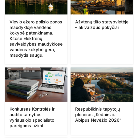
Vievio ežero poilsio zonos
Ažytėnų tilto statybvietėje
maudykloje vandens
– akivaizdūs pokyčiai
kokybė patenkinama.
Kitose Elektrėnų
savivaldybės maudyklose
vandens kokybė gera,
maudytis saugu.
Konkursas Kontrolės ir
Respublikinis tapytojų
audito tarnybos
pleneras „Kėdainiai.
vyriausiojo specialisto
Abipus Nevėžio 2026“
pareigoms užimti