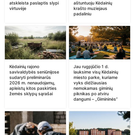
atskleista paslaptis slypi
aštuntuoju Kėdainių
virtuvėje
krašto muziejaus
padaliniu
Kėdainių rajono
Jau rugpjūčio 1 d.
savivaldybės seniūnijose
lauksime visų Kėdainių
sudaryti preliminarūs
miesto parke, kuriame
2026 m. nenaudojamų,
vyks didžiausias
apleistų kitos paskirties
nemokamas giminių
žemės sklypų sąrašai
piknikas po atviru
dangumi – „Gimininės”