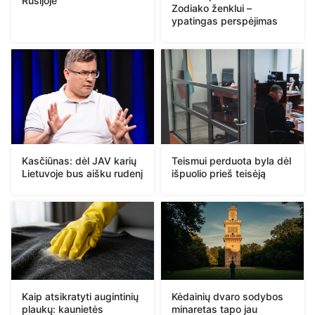
Rusijoje
Zodiako ženklui –
ypatingas perspėjimas
Kasčiūnas: dėl JAV karių
Teismui perduota byla dėl
Lietuvoje bus aišku rudenį
išpuolio prieš teisėją
Kaip atsikratyti augintinių
Kėdainių dvaro sodybos
plaukų: kaunietės
minaretas tapo jau