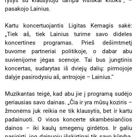
ryšys su klausytoju tampa visiškai kitoks“, –
pasakojo Lainius.
Kartu koncertuojantis Ligitas Kernagis sakė:
„Tiek aš, tiek Lainius turime savo dideles
koncertines programas. Prieš dešimtmetį
buvome partneriai politikoje, o dabar abu
suvienijome jėgas scenoje. Tai bus jungtinis
koncertas, sudarytas iš dviejų dalių: pirmojoje
dalyje pasirodysiu aš, antrojoje – Lainius.“
Muzikantas teigė, kad abu jie į programą sudėjo
geriausias savo dainas. „Čia ir yra mūsų koziris –
žmonėms juk reikia ne tik klausytis, bet ir kartu
padainuoti. O visos koncerte skambėsiančios
dainos – iki kaulų smegenų girdėtos. Ir galiu
pasigirti, jog dainuoju išskirtinai tik savo kūrybą.