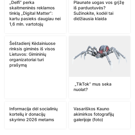
„Delfi“ perka
Plaunate uogas vos grįžę
skaitmeninės reklamos
iš parduotuvės?
tinklą „Digital Matter“:
Sužinokite, kodėl tai
kartu pasieks daugiau nei
didžiausia klaida
1,6 mln. vartotojų
Šeštadienį Kėdainiuose
rinksis giminės iš visos
Lietuvos: Gimininių
organizatoriai turi
prašymą
„TikTok“ mus seka
nuolat?
Informacija dėl socialinių
Vasariškos Kauno
kortelių ir donacijų
akimirkos fotografijų
skyrimo 2026 metams
galerijoje (foto)