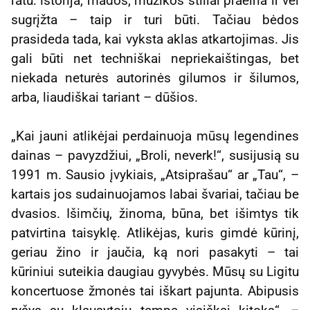
ratu: istorija, mados, muzikos stiliai praeina ir vėl
sugrįžta – taip ir turi būti. Tačiau bėdos
prasideda tada, kai vyksta aklas atkartojimas. Jis
gali būti net techniškai nepriekaištingas, bet
niekada neturės autorinės gilumos ir šilumos,
arba, liaudiškai tariant – dūšios.
„Kai jauni atlikėjai perdainuoja mūsų legendines
dainas – pavyzdžiui, „Broli, neverk!“, susijusią su
1991 m. Sausio įvykiais, „Atsiprašau“ ar „Tau“, –
kartais jos sudainuojamos labai švariai, tačiau be
dvasios. Išimčių, žinoma, būna, bet išimtys tik
patvirtina taisyklę. Atlikėjas, kuris gimdė kūrinį,
geriau žino ir jaučia, ką nori pasakyti – tai
kūriniui suteikia daugiau gyvybės. Mūsų su Ligitu
koncertuose žmonės tai iškart pajunta. Abipusis