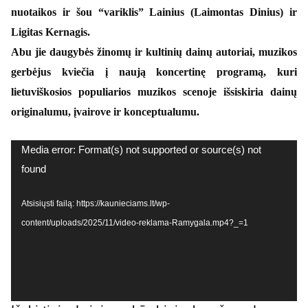
nuotaikos ir šou “variklis” Lainius (Laimontas Dinius) ir
Ligitas Kernagis.
Abu jie daugybės žinomų ir kultinių dainų autoriai, muzikos
gerbėjus kviečia į naują koncertinę programą, kuri
lietuviškosios populiarios muzikos scenoje išsiskiria dainų
originalumu, įvairove ir konceptualumu.
Video
Media error: Format(s) not supported or source(s) not
grotuvas
found
Atsisiųsti failą: https://kaunieciams.lt/wp-
content/uploads/2025/11/video-reklama-Ramygala.mp4?_=1