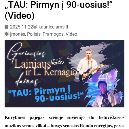
„TAU: Pirmyn į 90-uosius!”
(Video)
2025-11-22
kaunieciams.lt
Įmonės
,
Poilsis
,
Pramogos
,
Video
Kūrybines pajėgas scenoje suvienijo du lietuviškosios
muzikos scenos vilkai – buvęs senosios Rondo energijos, geros