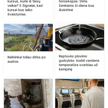
kursus, kurie iš tiesų
horoskopas: trims
veikia? 5 Signalai, kad
ženklams ši diena bus
kursai bus laiko
išskirtinė
švaistymas
Keptuvės plovimo
Kelininkai toliau dirba po
gudrybės: kodėl vandens
audros
temperatūra svarbiau už
kempinę