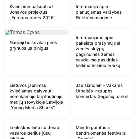
Kviečiame balsuoti už
Informacija apie
Jonavos projektus
planuojamas varžybas
„Europos burės 2026“
Elektrėnų mariose
Informuojame apie
Naujieji bolševikai prieš
pakeistą prašymų dėl
grynuosius pinigus
žemės sklypų
pagrindinės žemės
naudojimo paskirties
keitimo teikimo tvarką
Lietuvos jaunimas
Jau šiandien – Vakarės
kviečiamas dalyvauti
Urbaitės ir grupės
nemokamoje tarptautinėje
koncertas Gegučių parke!
medijų stovykloje Latvijoje
„Young Media Sharks“
Lenkiškas lečo su dešra:
Miesto gamtos ir
vasaros derlius jūsų
bendruomenės festivalis
lėkštėje
„Drevės“