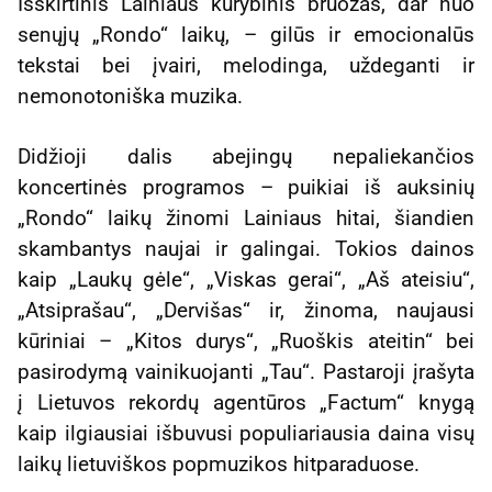
Išskirtinis Lainiaus kūrybinis bruožas, dar nuo
senųjų „Rondo“ laikų, – gilūs ir emocionalūs
tekstai bei įvairi, melodinga, uždeganti ir
nemonotoniška muzika.
Didžioji dalis abejingų nepaliekančios
koncertinės programos – puikiai iš auksinių
„Rondo“ laikų žinomi Lainiaus hitai, šiandien
skambantys naujai ir galingai. Tokios dainos
kaip „Laukų gėle“, „Viskas gerai“, „Aš ateisiu“,
„Atsiprašau“, „Dervišas“ ir, žinoma, naujausi
kūriniai – „Kitos durys“, „Ruoškis ateitin“ bei
pasirodymą vainikuojanti „Tau“. Pastaroji įrašyta
į Lietuvos rekordų agentūros „Factum“ knygą
kaip ilgiausiai išbuvusi populiariausia daina visų
laikų lietuviškos popmuzikos hitparaduose.