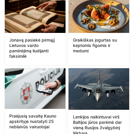
Jonavą pasiekė pirmąjį
Graikiškas jogurtas su
Lietuvos vardo
keptomis figomis ir
paminėjimą liudijanti
medumi
faksimilė
Praėjusią savaitę Kauno
Lenkijos naikintuvai virš
apskrityje nustatyti 25
Baltijos jūros perėmė dar
neblaivūs vairuotojai
vieną Rusijos žvalgybinį
lėktuvą