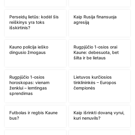
Perseidų lietūs: kodėl šis
Kaip Rusija finansuoja
reiškinys yra toks
agresiją
išskirtinis?
Kauno policija ieško
Rugpjūčio 1-osios orai
dingusio žmogaus
Kaune: debesuota, bet
šilta ir be lietaus
Rugpjūčio 1-osios
Lietuvos kurčiosios
horoskopas: vienam
tinklininkės – Europos
ženklui – lemtingas
čempionės
sprendimas
Futbolas ir regbis Kaune
Kaip išrinkti dovaną vyrui,
bus?
kuri nenuvils?