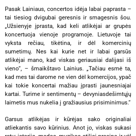
Pasak Lainiaus,
concertos
idėja labai paprasta –
tai tiesiog dvigubai geresnis ir smagesnis šou.
„Užsienyje įprasta, kad keli atlikėjai ar grupės
koncertuoja vienoje programoje. Lietuvoje tai
vyksta rečiau, tikėtina, ir dėl komercinių
sumetimų. Nes kai kurie net ir labai garsūs
atlikėjai mano, kad viskas geriausiai dalijasi iš
vieno“, – šmaikštavo Lainius. „Tačiau esmė ta,
kad mes tai darome ne vien dėl komercijos, ypač
kai tokie koncertai mažiau įprasti jaunesniajai
kartai. Turime ir sentimentų – devyniasdešimtųjų
laimetis mus nukelia į gražiausius prisiminimus.“
Garsus atlikėjas ir kūrėjas sako originaliai
atliekantis savo kūrinius. Anot jo, viskas sukasi