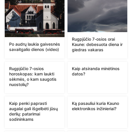
Rugpjūčio 7-osios orai
Po audrų laukia gaivesnės
Kaune: debesuota diena ir
savaitgalio dienos (video)
giedras vakaras
Rugpjūčio 7-osios
Kaip atsiranda minėtinos
horoskopas: kam laukti
datos?
sėkmės, o kam saugotis
nuostolių?
Kaip penki paprasti
Ką pasauliui kuria Kauno
augalai gali išgelbėti jūsų
elektronikos inžinieriai?
derlių: patarimai
sodininkams