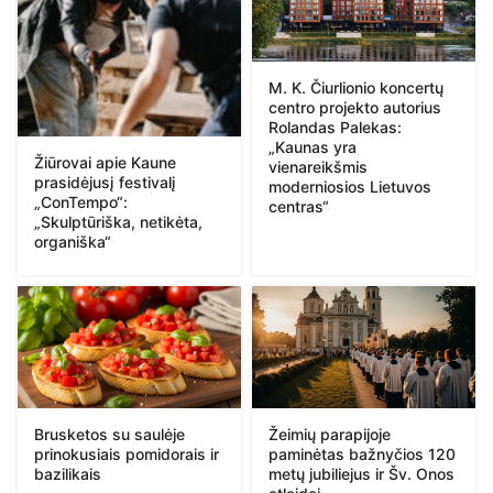
M. K. Čiurlionio koncertų
centro projekto autorius
Rolandas Palekas:
„Kaunas yra
Žiūrovai apie Kaune
vienareikšmis
prasidėjusį festivalį
moderniosios Lietuvos
„ConTempo“:
centras“
„Skulptūriška, netikėta,
organiška“
Brusketos su saulėje
Žeimių parapijoje
prinokusiais pomidorais ir
paminėtas bažnyčios 120
bazilikais
metų jubiliejus ir Šv. Onos