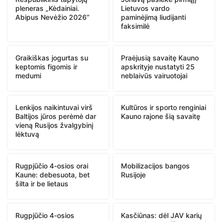
pleneras „Kėdainiai.
Lietuvos vardo
Abipus Nevėžio 2026“
paminėjimą liudijanti
faksimilė
Graikiškas jogurtas su
Praėjusią savaitę Kauno
keptomis figomis ir
apskrityje nustatyti 25
medumi
neblaivūs vairuotojai
Lenkijos naikintuvai virš
Kultūros ir sporto renginiai
Baltijos jūros perėmė dar
Kauno rajone šią savaitę
vieną Rusijos žvalgybinį
lėktuvą
Rugpjūčio 4-osios orai
Mobilizacijos bangos
Kaune: debesuota, bet
Rusijoje
šilta ir be lietaus
Rugpjūčio 4-osios
Kasčiūnas: dėl JAV karių