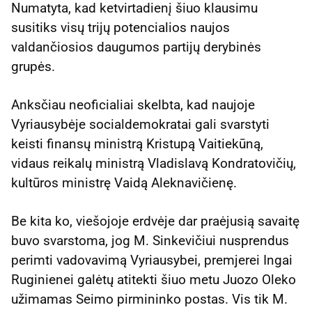
Numatyta, kad ketvirtadienį šiuo klausimu
susitiks visų trijų potencialios naujos
valdančiosios daugumos partijų derybinės
grupės.
Anksčiau neoficialiai skelbta, kad naujoje
Vyriausybėje socialdemokratai gali svarstyti
keisti finansų ministrą Kristupą Vaitiekūną,
vidaus reikalų ministrą Vladislavą Kondratovičių,
kultūros ministrę Vaidą Aleknavičienę.
Be kita ko, viešojoje erdvėje dar praėjusią savaitę
buvo svarstoma, jog M. Sinkevičiui nusprendus
perimti vadovavimą Vyriausybei, premjerei Ingai
Ruginienei galėtų atitekti šiuo metu Juozo Oleko
užimamas Seimo pirmininko postas. Vis tik M.