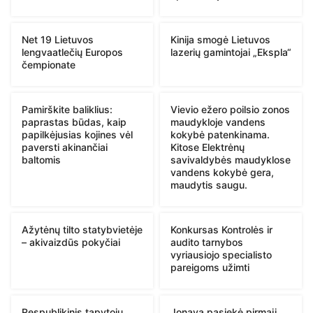
Net 19 Lietuvos
Kinija smogė Lietuvos
lengvaatlečių Europos
lazerių gamintojai „Ekspla“
čempionate
Pamirškite baliklius:
Vievio ežero poilsio zonos
paprastas būdas, kaip
maudykloje vandens
papilkėjusias kojines vėl
kokybė patenkinama.
paversti akinančiai
Kitose Elektrėnų
baltomis
savivaldybės maudyklose
vandens kokybė gera,
maudytis saugu.
Ažytėnų tilto statybvietėje
Konkursas Kontrolės ir
– akivaizdūs pokyčiai
audito tarnybos
vyriausiojo specialisto
pareigoms užimti
Respublikinis tapytojų
Jonavą pasiekė pirmąjį