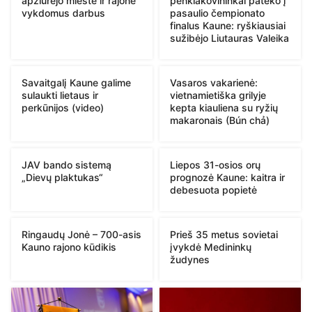
apžiūrėjo mieste ir rajone
penkiakovininkai pateko į
vykdomus darbus
pasaulio čempionato
finalus Kaune: ryškiausiai
sužibėjo Liutauras Valeika
Savaitgalį Kaune galime
Vasaros vakarienė:
sulaukti lietaus ir
vietnamietiška grilyje
perkūnijos (video)
kepta kiauliena su ryžių
makaronais (Bún chả)
JAV bando sistemą
Liepos 31-osios orų
„Dievų plaktukas“
prognozė Kaune: kaitra ir
debesuota popietė
Ringaudų Jonė – 700-asis
Prieš 35 metus sovietai
Kauno rajono kūdikis
įvykdė Medininkų
žudynes