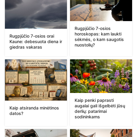
Rugpjūčio 7-osios
horoskopas: kam laukti
Rugpjūčio 7-osios orai
sėkmės, o kam saugotis
Kaune: debesuota diena ir
nuostolių?
giedras vakaras
Kaip penki paprasti
augalai gali išgelbėti jūsų
Kaip atsiranda minėtinos
derlių: patarimai
datos?
sodininkams