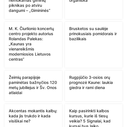
nemokamas giminių
organiška“
piknikas po atviru
dangumi – „Gimininės”
M. K. Čiurlionio koncertų
Brusketos su saulėje
centro projekto autorius
prinokusiais pomidorais ir
Rolandas Palekas:
bazilikais
„Kaunas yra
vienareikšmis
moderniosios Lietuvos
centras“
Žeimių parapijoje
Rugpjūčio 3-osios orų
paminėtas bažnyčios 120
prognozė Kaune: laukia
metų jubiliejus ir Šv. Onos
giedra ir rami diena
atlaidai
Akcentas mokantis kalbų:
Kaip pasirinkti kalbos
kada jis trukdo ir kada
kursus, kurie iš tiesų
visiškai ne?
veikia? 5 Signalai, kad
kursai bus laiko