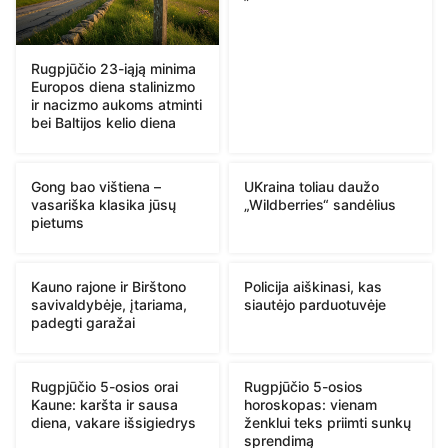
Rugpjūčio 23-iąją minima
Europos diena stalinizmo
ir nacizmo aukoms atminti
bei Baltijos kelio diena
Gong bao vištiena –
UKraina toliau daužo
vasariška klasika jūsų
„Wildberries“ sandėlius
pietums
Kauno rajone ir Birštono
Policija aiškinasi, kas
savivaldybėje, įtariama,
siautėjo parduotuvėje
padegti garažai
Rugpjūčio 5-osios orai
Rugpjūčio 5-osios
Kaune: karšta ir sausa
horoskopas: vienam
diena, vakare išsigiedrys
ženklui teks priimti sunkų
sprendimą