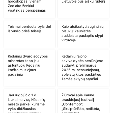
horoskopas: vienam
Lietuvoje bus aišku rudenį
Zodiako ženklui –
ypatingas perspėjimas
Teismui perduota byla dėl
Kaip atsikratyti augintinių
išpuolio prieš teisėją
plaukų: kaunietės
atskleista paslaptis slypi
virtuvėje
Kėdainių dvaro sodybos
Kėdainių rajono
minaretas tapo jau
savivaldybės seniūnijose
aštuntuoju Kėdainių
sudaryti preliminarūs
krašto muziejaus
2026 m. nenaudojamų,
padaliniu
apleistų kitos paskirties
žemės sklypų sąrašai
Jau rugpjūčio 1 d.
Žiūrovai apie Kaune
lauksime visų Kėdainių
prasidėjusį festivalį
miesto parke, kuriame
„ConTempo“:
vyks didžiausias
„Skulptūriška, netikėta,