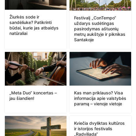
Žiurkės sode ir
Festivalį „ConTempo“
sandėliuke? Patikrinti
uždarys sudėtingas
būdai, kurie jas atbaidys
pasirodymas aštuonių
natūraliai
metrų aukštyje ir piknikas
Santakoje
„Meta Duo“ koncertas –
Kas man priklauso? Visa
jau šiandien!
informacija apie valstybės
paramą – vienoje vietoje
Kviečia dvyliktas kultūros
ir istorijos festivalis
„Radviliada“