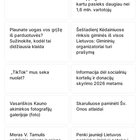
kartu pasieks daugiau nei
1,6 mln. vartotojų
Plaunate uogas vos grįžę
Šeštadienį Kėdainiuose
iš parduotuvės?
rinksis giminės iš visos
Sužinokite, kodėl tai
Lietuvos: Gimininių
didžiausia klaida
organizatoriai turi
prašymą
„TikTok“ mus seka
Informacija dėl socialinių
nuolat?
kortelių ir donacijų
skyrimo 2026 metams
Vasariškos Kauno
Skaruliuose paminėti Šv.
akimirkos fotografijų
Onos atlaidai
galerijoje (foto)
Meras V. Tamulis
Penki jaunieji Lietuvos