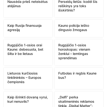
Nausėda prieš neteisėtus
Perseidų lietūs: kodėl šis
atėjūnus
reiškinys yra toks
išskirtinis?
Kaip Rusija finansuoja
Kauno policija ieško
agresiją
dingusio žmogaus
Rugpjūčio 1-osios orai
Rugpjūčio 1-osios
Kaune: debesuota, bet
horoskopas: vienam
šilta ir be lietaus
ženklui – lemtingas
sprendimas
Lietuvos kurčiosios
Futbolas ir regbis Kaune
tinklininkės – Europos
bus?
čempionės
Kaip išrinkti dovaną vyrui,
„Delfi“ perka
kuri nenuvils?
skaitmeninės reklamos
tinklą „Digital Matter“: