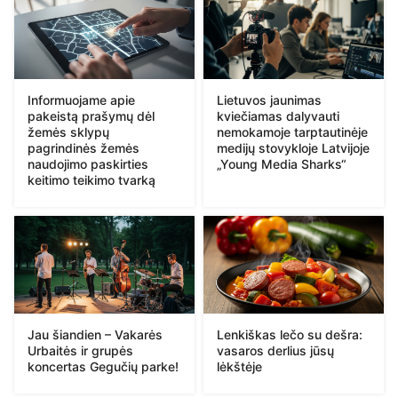
Informuojame apie
Lietuvos jaunimas
pakeistą prašymų dėl
kviečiamas dalyvauti
žemės sklypų
nemokamoje tarptautinėje
pagrindinės žemės
medijų stovykloje Latvijoje
naudojimo paskirties
„Young Media Sharks“
keitimo teikimo tvarką
Jau šiandien – Vakarės
Lenkiškas lečo su dešra:
Urbaitės ir grupės
vasaros derlius jūsų
koncertas Gegučių parke!
lėkštėje