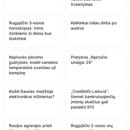
švaistymas
Rugpjūčio 3-iosios
Kelininkai toliau dirba po
horoskopas: trims
audros
ženklams ši diena bus
išskirtinė
Keptuvės plovimo
Pratybos „Kęstučio
gudrybės: kodėl vandens
smūgis 26“
temperatūra svarbiau už
kempinę
Kodėl Kaunas medžioja
„Creditinfo Lietuva“:
elektronikos inžinierius?
šiemet bankrutuojančių
įmonių skaičius gali
pasiekti 915
Rusijos agresijos prieš
Rugpjūčio 2-osios orų