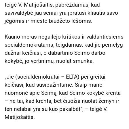
teigė V. Matijošaitis, pabrėždamas, kad
savivaldybė jau seniai yra įpratusi kliautis savo
jėgomis ir miesto biudžeto lėšomis.
Kauno meras negailėjo kritikos ir valdantiesiems
socialdemokratams, teigdamas, kad jie pernelyg
dažnai keičiasi, o dabartinio Seimo darbo
kokybė, jo vertinimu, nuolat smunka.
„Jie (socialdemokratai – ELTA) per greitai
keičiasi, kad susipažintume. Šiaip mano
nuomonė apie Seimą, kad Seimo kokybė krenta
– ne tai, kad krenta, bet čiuožia nuolat žemyn ir
ten nelabai yra su kuo pakalbėt“, – teigė V.
Matijošaitis.