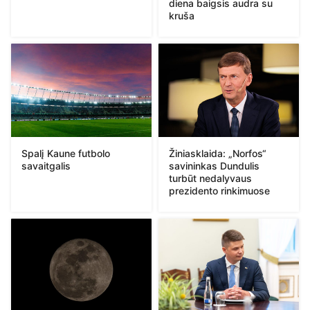
diena baigsis audra su
kruša
Spalį Kaune futbolo
Žiniasklaida: „Norfos“
savaitgalis
savininkas Dundulis
turbūt nedalyvaus
prezidento rinkimuose