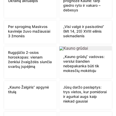
Ukrainą aktualijos
prognozė Kaune: tarp
giedro ryto ir vakaro –
debesys
Per sprogimą Maskvos
„Visi valgė ir pasisotino“
kavinėje žuvo mažiausiai
(Mt 14, 20) XVIII eilinis
3 žmonės
sekmadienis
Rugpjūčio 2-osios
„Kauno grūdų“ vadovas:
horoskopas: vienam
verslui šiandien
ženklui žvaigždės siunčia
nebepakanka būti tik
svarbų įspėjimą
mokesčių mokėtoju
„Kauno Žalgiris“ apgynė
Jūsų daržo paslaptys:
titulą
trys vietos, kur pomidorai
ir agurkai augs kaip
niekad gausiai