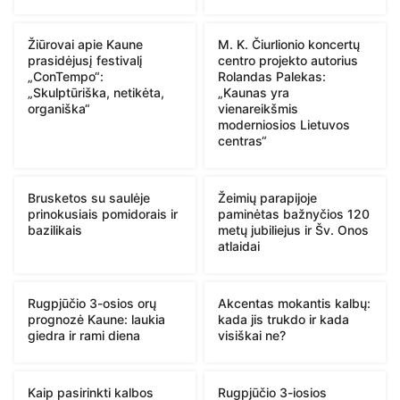
Žiūrovai apie Kaune
M. K. Čiurlionio koncertų
prasidėjusį festivalį
centro projekto autorius
„ConTempo“:
Rolandas Palekas:
„Skulptūriška, netikėta,
„Kaunas yra
organiška“
vienareikšmis
moderniosios Lietuvos
centras“
Brusketos su saulėje
Žeimių parapijoje
prinokusiais pomidorais ir
paminėtas bažnyčios 120
bazilikais
metų jubiliejus ir Šv. Onos
atlaidai
Rugpjūčio 3-osios orų
Akcentas mokantis kalbų:
prognozė Kaune: laukia
kada jis trukdo ir kada
giedra ir rami diena
visiškai ne?
Kaip pasirinkti kalbos
Rugpjūčio 3-iosios