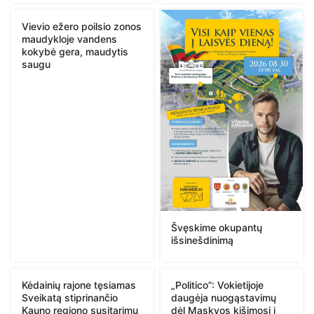
Vievio ežero poilsio zonos
maudykloje vandens
kokybė gera, maudytis
saugu
Švęskime okupantų
išsinešdinimą
Kėdainių rajone tęsiamas
„Politico”: Vokietijoje
Sveikatą stiprinančio
daugėja nuogąstavimų
Kauno regiono susitarimų
dėl Maskvos kišimosi į