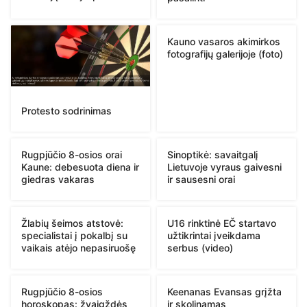
Kauno vasaros akimirkos
fotografijų galerijoje (foto)
Protesto sodrinimas
Rugpjūčio 8-osios orai
Sinoptikė: savaitgalį
Kaune: debesuota diena ir
Lietuvoje vyraus gaivesni
giedras vakaras
ir sausesni orai
Žlabių šeimos atstovė:
U16 rinktinė EČ startavo
specialistai į pokalbį su
užtikrintai įveikdama
vaikais atėjo nepasiruošę
serbus (video)
Rugpjūčio 8-osios
Keenanas Evansas grįžta
horoskopas: žvaigždės
ir skolinamas