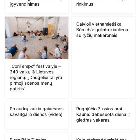
įgyvendinimas
rinkimus
Gaivioji vietnamietiška
Bún chả: grilinta kiauliena
su ryžių makaronais
„ConTempo“ festivalyje –
340 vaikų iš Lietuvos
regionų: „Daugeliui tai yra
pirmoji scenos menų
patirtis“
Po audrų laukia gaivesnės
Rugpjūčio 7-osios orai
savaitgalio dienos (video)
Kaune: debesuota diena ir
giedras vakaras
Rugpjūčio 7-osios
Kaip atsiranda minėtinos