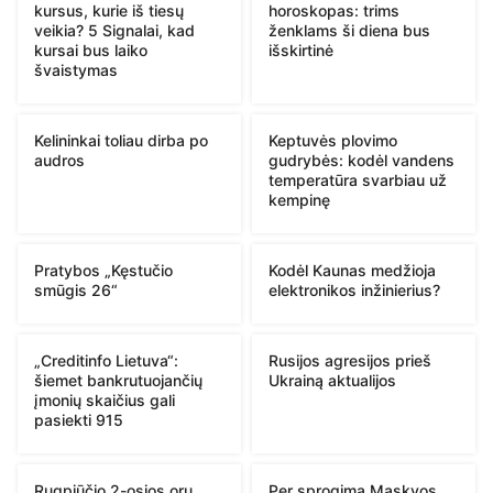
kursus, kurie iš tiesų
horoskopas: trims
veikia? 5 Signalai, kad
ženklams ši diena bus
kursai bus laiko
išskirtinė
švaistymas
Kelininkai toliau dirba po
Keptuvės plovimo
audros
gudrybės: kodėl vandens
temperatūra svarbiau už
kempinę
Pratybos „Kęstučio
Kodėl Kaunas medžioja
smūgis 26“
elektronikos inžinierius?
„Creditinfo Lietuva“:
Rusijos agresijos prieš
šiemet bankrutuojančių
Ukrainą aktualijos
įmonių skaičius gali
pasiekti 915
Rugpjūčio 2-osios orų
Per sprogimą Maskvos