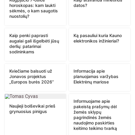
horoskopas: kam laukti
datos?
sėkmės, o kam saugotis
nuostolių?
Kaip penki paprasti
Ką pasauliui kuria Kauno
augalai gali išgelbėti jūsų
elektronikos inžinieriai?
derlių: patarimai
sodininkams
Kviečiame balsuoti už
Informacija apie
Jonavos projektus
planuojamas varžybas
„Europos burės 2026“
Elektrėnų mariose
Informuojame apie
Naujieji bolševikai prieš
pakeistą prašymų dėl
grynuosius pinigus
žemės sklypų
pagrindinės žemės
naudojimo paskirties
keitimo teikimo tvarką