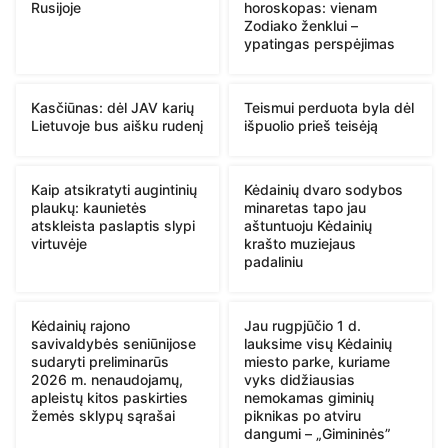
Rusijoje
horoskopas: vienam
Zodiako ženklui –
ypatingas perspėjimas
Kasčiūnas: dėl JAV karių
Teismui perduota byla dėl
Lietuvoje bus aišku rudenį
išpuolio prieš teisėją
Kaip atsikratyti augintinių
Kėdainių dvaro sodybos
plaukų: kaunietės
minaretas tapo jau
atskleista paslaptis slypi
aštuntuoju Kėdainių
virtuvėje
krašto muziejaus
padaliniu
Kėdainių rajono
Jau rugpjūčio 1 d.
savivaldybės seniūnijose
lauksime visų Kėdainių
sudaryti preliminarūs
miesto parke, kuriame
2026 m. nenaudojamų,
vyks didžiausias
apleistų kitos paskirties
nemokamas giminių
žemės sklypų sąrašai
piknikas po atviru
dangumi – „Gimininės”