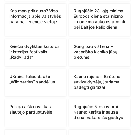
Kas man priklauso? Visa
Rugpjūčio 23-iąją minima
informacija apie valstybės
Europos diena stalinizmo
paramą – vienoje vietoje
ir nacizmo aukoms atminti
bei Baltijos kelio diena
Kviečia dvyliktas kultūros
Gong bao vištiena –
ir istorijos festivalis
vasariška klasika jūsų
„Radviliada“
pietums
UKraina toliau daužo
Kauno rajone ir Birštono
„Wildberries“ sandėlius
savivaldybėje, įtariama,
padegti garažai
Policija aiškinasi, kas
Rugpjūčio 5-osios orai
siautėjo parduotuvėje
Kaune: karšta ir sausa
diena, vakare išsigiedrys