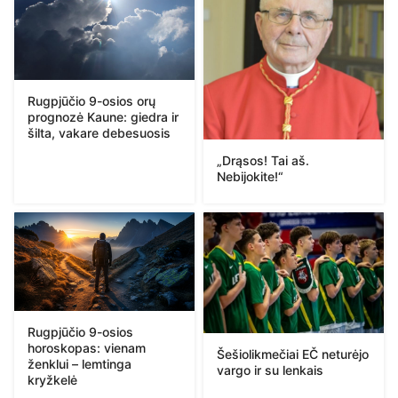
Rugpjūčio 9-osios orų
prognozė Kaune: giedra ir
šilta, vakare debesuosis
„Drąsos! Tai aš.
Nebijokite!“
Rugpjūčio 9-osios
horoskopas: vienam
Šešiolikmečiai EČ neturėjo
ženklui – lemtinga
vargo ir su lenkais
kryžkelė