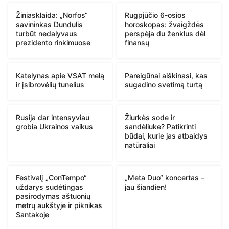
Žiniasklaida: „Norfos“
Rugpjūčio 6-osios
savininkas Dundulis
horoskopas: žvaigždės
turbūt nedalyvaus
perspėja du ženklus dėl
prezidento rinkimuose
finansų
Katelynas apie VSAT melą
Pareigūnai aiškinasi, kas
ir įsibrovėlių tunelius
sugadino svetimą turtą
Rusija dar intensyviau
Žiurkės sode ir
grobia Ukrainos vaikus
sandėliuke? Patikrinti
būdai, kurie jas atbaidys
natūraliai
Festivalį „ConTempo“
„Meta Duo“ koncertas –
uždarys sudėtingas
jau šiandien!
pasirodymas aštuonių
metrų aukštyje ir piknikas
Santakoje