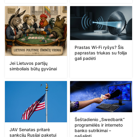
Prastas Wi-Fi ryšys? Šis
paprastas triukas su folija
gali padėti
Jei Lietuvos partijų
simboliais būtų gyvūnai
Šeštadienio „Swedbank“
programėlės ir interneto
JAV Senatas pritarė
banko sutrikimai –
sankcijų Rusijai paketui
pašalinti