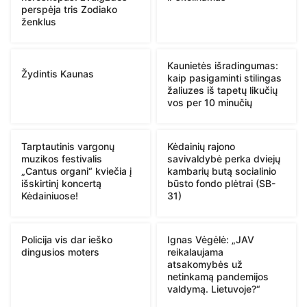
perspėja tris Zodiako
ženklus
Kaunietės išradingumas:
Žydintis Kaunas
kaip pasigaminti stilingas
žaliuzes iš tapetų likučių
vos per 10 minučių
Tarptautinis vargonų
Kėdainių rajono
muzikos festivalis
savivaldybė perka dviejų
„Cantus organi“ kviečia į
kambarių butą socialinio
išskirtinį koncertą
būsto fondo plėtrai (SB-
Kėdainiuose!
31)
Policija vis dar ieško
Ignas Vėgėlė: „JAV
dingusios moters
reikalaujama
atsakomybės už
netinkamą pandemijos
valdymą. Lietuvoje?“