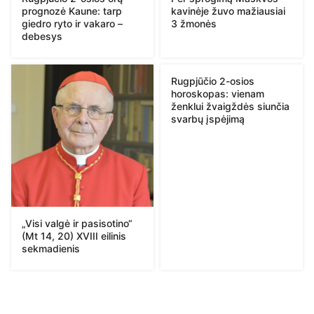
prognozė Kaune: tarp
kavinėje žuvo mažiausiai
giedro ryto ir vakaro –
3 žmonės
debesys
Rugpjūčio 2-osios
horoskopas: vienam
ženklui žvaigždės siunčia
svarbų įspėjimą
„Visi valgė ir pasisotino“
(Mt 14, 20) XVIII eilinis
sekmadienis