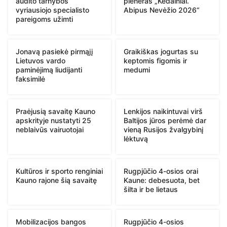
audito tarnybos
pleneras „Kėdainiai.
vyriausiojo specialisto
Abipus Nevėžio 2026“
pareigoms užimti
Jonavą pasiekė pirmąjį
Graikiškas jogurtas su
Lietuvos vardo
keptomis figomis ir
paminėjimą liudijanti
medumi
faksimilė
Praėjusią savaitę Kauno
Lenkijos naikintuvai virš
apskrityje nustatyti 25
Baltijos jūros perėmė dar
neblaivūs vairuotojai
vieną Rusijos žvalgybinį
lėktuvą
Kultūros ir sporto renginiai
Rugpjūčio 4-osios orai
Kauno rajone šią savaitę
Kaune: debesuota, bet
šilta ir be lietaus
Mobilizacijos bangos
Rugpjūčio 4-osios