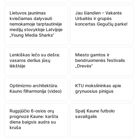
Lietuvos jaunimas
Jau šiandien – Vakarės
kviečiamas dalyvauti
Urbaitės ir grupės
nemokamoje tarptautinėje
koncertas Gegučių parke!
medijų stovykloje Latvijoje
„Young Media Sharks“
Lenkiškas lečo su dešra:
Miesto gamtos ir
vasaros derlius jūsų
bendruomenės festivalis
lėkštėje
„Drevės“
Optimizmo architektūra.
KTU mokslininkas apie
Kauno filharmonija (video)
grynuosius pinigus
Rugpjūčio 6-osios orų
Spalį Kaune futbolo
prognozė Kaune: karšta
savaitgalis
diena baigsis audra su
kruša