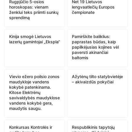
Rugpjūčio 5-osios
Net 19 Lietuvos
horoskopas: vienam
lengvaatlečių Europos
ženklui teks priimti sunkų
čempionate
sprendimą
Kinija smogė Lietuvos
Pamirškite baliklius:
lazerių gamintojai „Ekspla“
paprastas būdas, kaip
papilkėjusias kojines vėl
paversti akinančiai
baltomis
Vievio ežero poilsio zonos
Ažytėnų tilto statybvietėje
maudykloje vandens
– akivaizdūs pokyčiai
kokybė patenkinama.
Kitose Elektrėnų
savivaldybės maudyklose
vandens kokybė gera,
maudytis saugu.
Konkursas Kontrolės ir
Respublikinis tapytojų