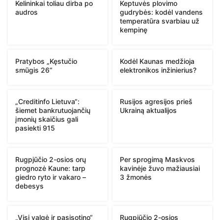
Kelininkai toliau dirba po
Keptuvės plovimo
audros
gudrybės: kodėl vandens
temperatūra svarbiau už
kempinę
Pratybos „Kęstučio
Kodėl Kaunas medžioja
smūgis 26“
elektronikos inžinierius?
„Creditinfo Lietuva“:
Rusijos agresijos prieš
šiemet bankrutuojančių
Ukrainą aktualijos
įmonių skaičius gali
pasiekti 915
Rugpjūčio 2-osios orų
Per sprogimą Maskvos
prognozė Kaune: tarp
kavinėje žuvo mažiausiai
giedro ryto ir vakaro –
3 žmonės
debesys
„Visi valgė ir pasisotino“
Rugpjūčio 2-osios