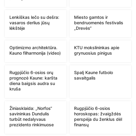
Lenkiškas lečo su dešra:
Miesto gamtos ir
vasaros derlius jūsų
bendruomenės festivalis
lėkštėje
„Drevės“
Optimizmo architektūra.
KTU mokslininkas apie
Kauno filharmonija (video)
grynuosius pinigus
Rugpjūčio 6-osios orų
Spalį Kaune futbolo
prognozė Kaune: karšta
savaitgalis
diena baigsis audra su
kruša
Žiniasklaida: „Norfos“
Rugpjūčio 6-osios
savininkas Dundulis
horoskopas: žvaigždės
turbūt nedalyvaus
perspėja du ženklus dėl
prezidento rinkimuose
finansų