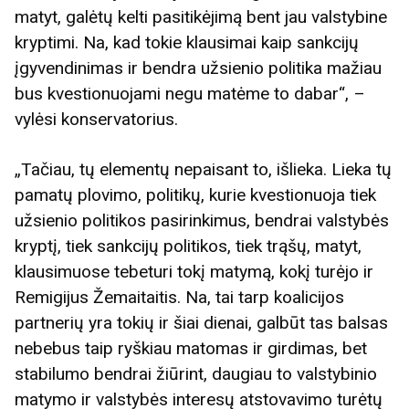
matyt, galėtų kelti pasitikėjimą bent jau valstybine
kryptimi. Na, kad tokie klausimai kaip sankcijų
įgyvendinimas ir bendra užsienio politika mažiau
bus kvestionuojami negu matėme to dabar“, –
vylėsi konservatorius.
„Tačiau, tų elementų nepaisant to, išlieka. Lieka tų
pamatų plovimo, politikų, kurie kvestionuoja tiek
užsienio politikos pasirinkimus, bendrai valstybės
kryptį, tiek sankcijų politikos, tiek trąšų, matyt,
klausimuose tebeturi tokį matymą, kokį turėjo ir
Remigijus Žemaitaitis. Na, tai tarp koalicijos
partnerių yra tokių ir šiai dienai, galbūt tas balsas
nebebus taip ryškiau matomas ir girdimas, bet
stabilumo bendrai žiūrint, daugiau to valstybinio
matymo ir valstybės interesų atstovavimo turėtų