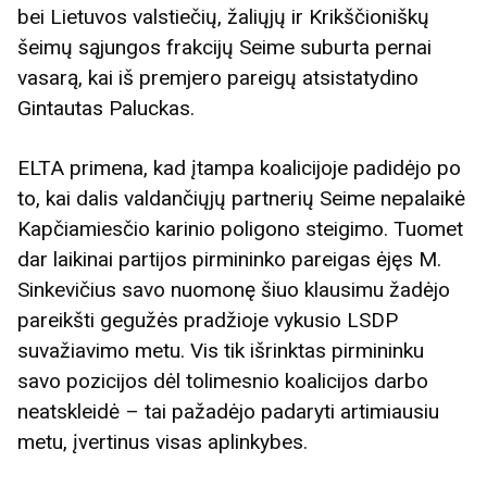
bei Lietuvos valstiečių, žaliųjų ir Krikščioniškų
šeimų sąjungos frakcijų Seime suburta pernai
vasarą, kai iš premjero pareigų atsistatydino
Gintautas Paluckas.
ELTA primena, kad įtampa koalicijoje padidėjo po
to, kai dalis valdančiųjų partnerių Seime nepalaikė
Kapčiamiesčio karinio poligono steigimo. Tuomet
dar laikinai partijos pirmininko pareigas ėjęs M.
Sinkevičius savo nuomonę šiuo klausimu žadėjo
pareikšti gegužės pradžioje vykusio LSDP
suvažiavimo metu. Vis tik išrinktas pirmininku
savo pozicijos dėl tolimesnio koalicijos darbo
neatskleidė – tai pažadėjo padaryti artimiausiu
metu, įvertinus visas aplinkybes.