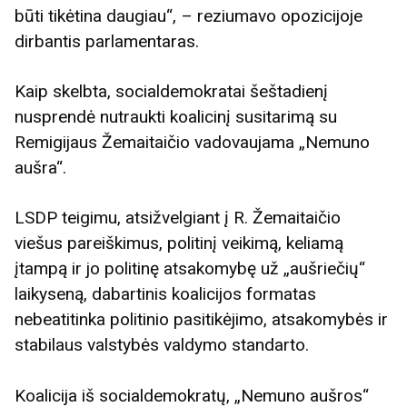
būti tikėtina daugiau“, – reziumavo opozicijoje
dirbantis parlamentaras.
Kaip skelbta, socialdemokratai šeštadienį
nusprendė nutraukti koalicinį susitarimą su
Remigijaus Žemaitaičio vadovaujama „Nemuno
aušra“.
LSDP teigimu, atsižvelgiant į R. Žemaitaičio
viešus pareiškimus, politinį veikimą, keliamą
įtampą ir jo politinę atsakomybę už „aušriečių“
laikyseną, dabartinis koalicijos formatas
nebeatitinka politinio pasitikėjimo, atsakomybės ir
stabilaus valstybės valdymo standarto.
Koalicija iš socialdemokratų, „Nemuno aušros“