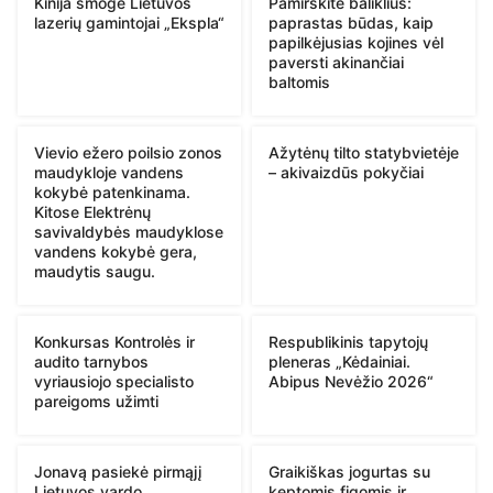
Kinija smogė Lietuvos
Pamirškite baliklius:
lazerių gamintojai „Ekspla“
paprastas būdas, kaip
papilkėjusias kojines vėl
paversti akinančiai
baltomis
Vievio ežero poilsio zonos
Ažytėnų tilto statybvietėje
maudykloje vandens
– akivaizdūs pokyčiai
kokybė patenkinama.
Kitose Elektrėnų
savivaldybės maudyklose
vandens kokybė gera,
maudytis saugu.
Konkursas Kontrolės ir
Respublikinis tapytojų
audito tarnybos
pleneras „Kėdainiai.
vyriausiojo specialisto
Abipus Nevėžio 2026“
pareigoms užimti
Jonavą pasiekė pirmąjį
Graikiškas jogurtas su
Lietuvos vardo
keptomis figomis ir