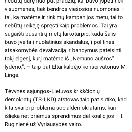
nebūtų darę nuo pat pradžių, kai buvo įspėti tiek
visuomenės, tiek bendros viešosios nuomonės –
tai, ką matėme ir rinkimų kampanijos metu, tai to
nebūtų reikėję spręsti kaip problemos. Tai yra
sugaišti pusantrų metų laikotarpio, kada šalis
buvo įvelta į nuolatinius skandalus, į politinės
atsakomybės devalvaciją ir bandymus pateisinti
tokį elgesį, kurį matėme iš „Nemuno aušros“
lyderio,“, – taip pat Eltai kalbėjo konservatorius M.
Lingė.
Tėvynės sąjungos-Lietuvos krikščionių
demokratų (TS-LKD) atstovas taip pat sutiko, kad
kita svarbi problema socialdemokratams, kuri
išlieka net priėmus sprendimus dėl koalicijos – I.
Ruginienė už Vyriausybės vairo.