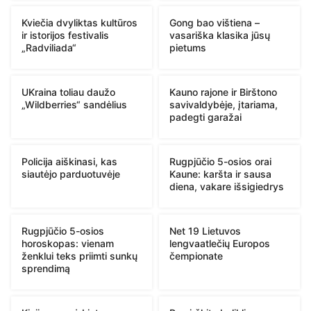
Kviečia dvyliktas kultūros
Gong bao vištiena –
ir istorijos festivalis
vasariška klasika jūsų
„Radviliada“
pietums
UKraina toliau daužo
Kauno rajone ir Birštono
„Wildberries“ sandėlius
savivaldybėje, įtariama,
padegti garažai
Policija aiškinasi, kas
Rugpjūčio 5-osios orai
siautėjo parduotuvėje
Kaune: karšta ir sausa
diena, vakare išsigiedrys
Rugpjūčio 5-osios
Net 19 Lietuvos
horoskopas: vienam
lengvaatlečių Europos
ženklui teks priimti sunkų
čempionate
sprendimą