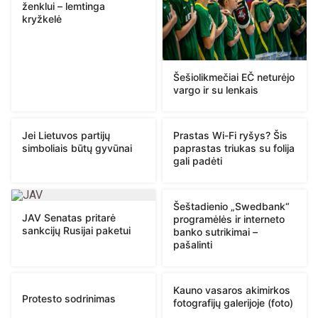
ženklui – lemtinga
kryžkelė
Šešiolikmečiai EČ neturėjo
vargo ir su lenkais
Jei Lietuvos partijų
Prastas Wi-Fi ryšys? Šis
simboliais būtų gyvūnai
paprastas triukas su folija
gali padėti
Šeštadienio „Swedbank“
JAV Senatas pritarė
programėlės ir interneto
sankcijų Rusijai paketui
banko sutrikimai –
pašalinti
Kauno vasaros akimirkos
Protesto sodrinimas
fotografijų galerijoje (foto)