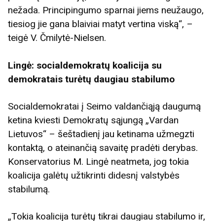
nežada. Principingumo sparnai jiems neužaugo,
tiesiog jie gana blaiviai matyt vertina viską“, –
teigė V. Čmilytė-Nielsen.
Lingė: socialdemokratų koalicija su
demokratais turėtų daugiau stabilumo
Socialdemokratai į Seimo valdančiąją daugumą
ketina kviesti Demokratų sąjungą „Vardan
Lietuvos“ – šeštadienį jau ketinama užmegzti
kontaktą, o ateinančią savaitę pradėti derybas.
Konservatorius M. Lingė neatmeta, jog tokia
koalicija galėtų užtikrinti didesnį valstybės
stabilumą.
„Tokia koalicija turėtų tikrai daugiau stabilumo ir,