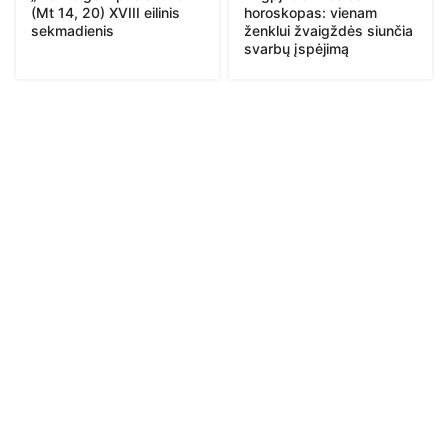
(Mt 14, 20) XVIII eilinis
horoskopas: vienam
sekmadienis
ženklui žvaigždės siunčia
svarbų įspėjimą