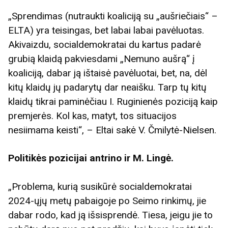
„Sprendimas (nutraukti koaliciją su „aušriečiais“ –
ELTA) yra teisingas, bet labai labai pavėluotas.
Akivaizdu, socialdemokratai du kartus padarė
grubią klaidą pakviesdami „Nemuno aušrą“ į
koaliciją, dabar ją ištaisė pavėluotai, bet, na, dėl
kitų klaidų jų padarytų dar neaišku. Tarp tų kitų
klaidų tikrai paminėčiau I. Ruginienės poziciją kaip
premjerės. Kol kas, matyt, tos situacijos
nesiimama keisti“, – Eltai sakė V. Čmilytė-Nielsen.
Politikės pozicijai antrino ir M. Lingė.
„Problema, kurią susikūrė socialdemokratai
2024-ųjų metų pabaigoje po Seimo rinkimų, jie
dabar rodo, kad ją išsisprendė. Tiesa, jeigu jie to