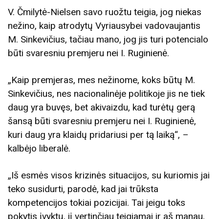
V. Čmilytė-Nielsen savo ruožtu teigia, jog niekas
nežino, kaip atrodytų Vyriausybei vadovaujantis
M. Sinkevičius, tačiau mano, jog jis turi potencialo
būti svaresniu premjeru nei I. Ruginienė.
„Kaip premjeras, mes nežinome, koks būtų M.
Sinkevičius, nes nacionalinėje politikoje jis ne tiek
daug yra buvęs, bet akivaizdu, kad turėtų gerą
šansą būti svaresniu premjeru nei I. Ruginienė,
kuri daug yra klaidų pridariusi per tą laiką“, –
kalbėjo liberalė.
„Iš esmės visos krizinės situacijos, su kuriomis jai
teko susidurti, parodė, kad jai trūksta
kompetencijos tokiai pozicijai. Tai jeigu toks
pokytis įvyktų, jį vertinčiau teigiamai ir aš manau,