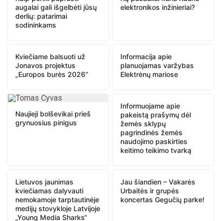
augalai gali išgelbėti jūsų
elektronikos inžinieriai?
derlių: patarimai
sodininkams
Kviečiame balsuoti už
Informacija apie
Jonavos projektus
planuojamas varžybas
„Europos burės 2026“
Elektrėnų mariose
Informuojame apie
Naujieji bolševikai prieš
pakeistą prašymų dėl
grynuosius pinigus
žemės sklypų
pagrindinės žemės
naudojimo paskirties
keitimo teikimo tvarką
Lietuvos jaunimas
Jau šiandien – Vakarės
kviečiamas dalyvauti
Urbaitės ir grupės
nemokamoje tarptautinėje
koncertas Gegučių parke!
medijų stovykloje Latvijoje
„Young Media Sharks“