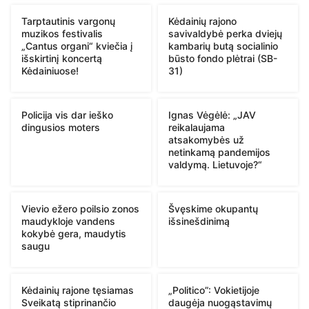
Tarptautinis vargonų
Kėdainių rajono
muzikos festivalis
savivaldybė perka dviejų
„Cantus organi“ kviečia į
kambarių butą socialinio
išskirtinį koncertą
būsto fondo plėtrai (SB-
Kėdainiuose!
31)
Policija vis dar ieško
Ignas Vėgėlė: „JAV
dingusios moters
reikalaujama
atsakomybės už
netinkamą pandemijos
valdymą. Lietuvoje?“
Vievio ežero poilsio zonos
Švęskime okupantų
maudykloje vandens
išsinešdinimą
kokybė gera, maudytis
saugu
Kėdainių rajone tęsiamas
„Politico”: Vokietijoje
Sveikatą stiprinančio
daugėja nuogąstavimų