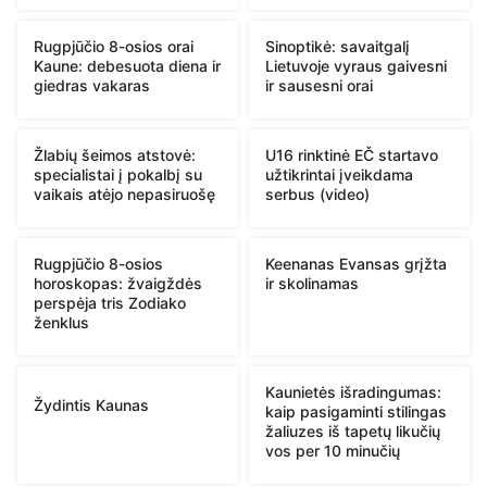
Rugpjūčio 8-osios orai
Sinoptikė: savaitgalį
Kaune: debesuota diena ir
Lietuvoje vyraus gaivesni
giedras vakaras
ir sausesni orai
Žlabių šeimos atstovė:
U16 rinktinė EČ startavo
specialistai į pokalbį su
užtikrintai įveikdama
vaikais atėjo nepasiruošę
serbus (video)
Rugpjūčio 8-osios
Keenanas Evansas grįžta
horoskopas: žvaigždės
ir skolinamas
perspėja tris Zodiako
ženklus
Kaunietės išradingumas:
Žydintis Kaunas
kaip pasigaminti stilingas
žaliuzes iš tapetų likučių
vos per 10 minučių