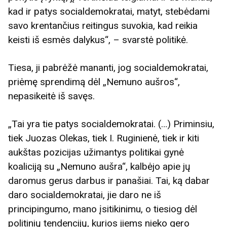
kad ir patys socialdemokratai, matyt, stebėdami
savo krentančius reitingus suvokia, kad reikia
keisti iš esmės dalykus“, – svarstė politikė.
Tiesa, ji pabrėžė mananti, jog socialdemokratai,
priėmę sprendimą dėl „Nemuno aušros“,
nepasikeitė iš savęs.
„Tai yra tie patys socialdemokratai. (…) Priminsiu,
tiek Juozas Olekas, tiek I. Ruginienė, tiek ir kiti
aukštas pozicijas užimantys politikai gynė
koaliciją su „Nemuno aušra“, kalbėjo apie jų
daromus gerus darbus ir panašiai. Tai, ką dabar
daro socialdemokratai, jie daro ne iš
principingumo, mano įsitikinimu, o tiesiog dėl
politinių tendencijų, kurios jiems nieko gero