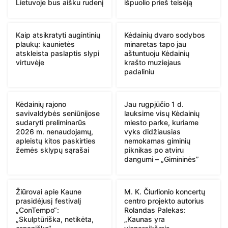
Lietuvoje bus aišku rudenį
išpuolio prieš teisėją
Kaip atsikratyti augintinių
Kėdainių dvaro sodybos
plaukų: kaunietės
minaretas tapo jau
atskleista paslaptis slypi
aštuntuoju Kėdainių
virtuvėje
krašto muziejaus
padaliniu
Kėdainių rajono
Jau rugpjūčio 1 d.
savivaldybės seniūnijose
lauksime visų Kėdainių
sudaryti preliminarūs
miesto parke, kuriame
2026 m. nenaudojamų,
vyks didžiausias
apleistų kitos paskirties
nemokamas giminių
žemės sklypų sąrašai
piknikas po atviru
dangumi – „Gimininės”
Žiūrovai apie Kaune
M. K. Čiurlionio koncertų
prasidėjusį festivalį
centro projekto autorius
„ConTempo“:
Rolandas Palekas:
„Skulptūriška, netikėta,
„Kaunas yra