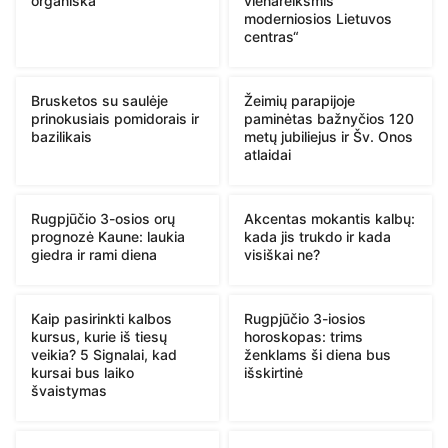
organiška“
vienareikšmis
moderniosios Lietuvos
centras“
Brusketos su saulėje
Žeimių parapijoje
prinokusiais pomidorais ir
paminėtas bažnyčios 120
bazilikais
metų jubiliejus ir Šv. Onos
atlaidai
Rugpjūčio 3-osios orų
Akcentas mokantis kalbų:
prognozė Kaune: laukia
kada jis trukdo ir kada
giedra ir rami diena
visiškai ne?
Kaip pasirinkti kalbos
Rugpjūčio 3-iosios
kursus, kurie iš tiesų
horoskopas: trims
veikia? 5 Signalai, kad
ženklams ši diena bus
kursai bus laiko
išskirtinė
švaistymas