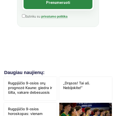
Sutinku su
privatumo politika
Daugiau naujienų:
Rugpjūčio 9-osios orų
„Drąsos! Tai aš.
prognozė Kaune: giedra ir
Nebijokite!“
šilta, vakare debesuosis
Rugpjūčio 9-osios
horoskopas: vienam