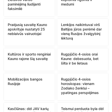
paminėjimą liudijanti
medumi
faksimilė
Praėjusią savaitę Kauno
Lenkijos naikintuvai virš
apskrityje nustatyti 25
Baltijos jūros perėmė dar
neblaivūs vairuotojai
vieną Rusijos žvalgybinį
lėktuvą
Kultūros ir sporto renginiai
Rugpjūčio 4-osios orai
Kauno rajone šią savaitę
Kaune: debesuota, bet
šilta ir be lietaus
Mobilizacijos bangos
Rugpjūčio 4-osios
Rusijoje
horoskopas: vienam
Zodiako ženklui –
ypatingas perspėjimas
Kasčiūnas: dėl JAV karių
Teismui perduota byla dėl