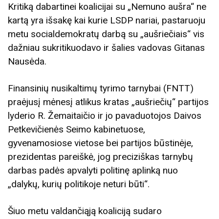
Kritiką dabartinei koalicijai su „Nemuno aušra“ ne
kartą yra išsakę kai kurie LSDP nariai, pastaruoju
metu socialdemokratų darbą su „aušriečiais“ vis
dažniau sukritikuodavo ir šalies vadovas Gitanas
Nausėda.
Finansinių nusikaltimų tyrimo tarnybai (FNTT)
praėjusį mėnesį atlikus kratas „aušriečių“ partijos
lyderio R. Žemaitaičio ir jo pavaduotojos Daivos
Petkevičienės Seimo kabinetuose,
gyvenamosiose vietose bei partijos būstinėje,
prezidentas pareiškė, jog preciziškas tarnybų
darbas padės apvalyti politinę aplinką nuo
„dalykų, kurių politikoje neturi būti“.
Šiuo metu valdančiąją koaliciją sudaro