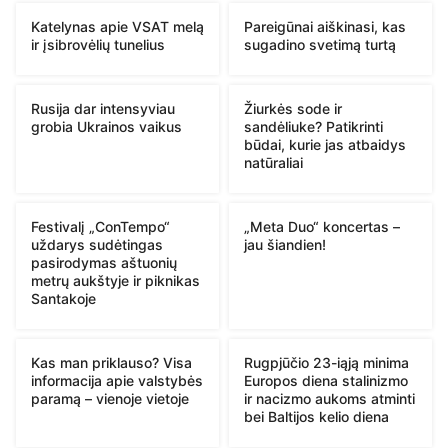
Katelynas apie VSAT melą
Pareigūnai aiškinasi, kas
ir įsibrovėlių tunelius
sugadino svetimą turtą
Rusija dar intensyviau
Žiurkės sode ir
grobia Ukrainos vaikus
sandėliuke? Patikrinti
būdai, kurie jas atbaidys
natūraliai
Festivalį „ConTempo“
„Meta Duo“ koncertas –
uždarys sudėtingas
jau šiandien!
pasirodymas aštuonių
metrų aukštyje ir piknikas
Santakoje
Kas man priklauso? Visa
Rugpjūčio 23-iąją minima
informacija apie valstybės
Europos diena stalinizmo
paramą – vienoje vietoje
ir nacizmo aukoms atminti
bei Baltijos kelio diena