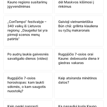
Kauno regiono susitarimų
dėl Maskvos kišimosi į
įgyvendinimas
rinkimus
„ConTempo“ festivalyje –
Gaivioji vietnamietiška
340 vaikų iš Lietuvos
Bún chả: grilinta kiauliena
regionų: „Daugeliui tai yra
su ryžių makaronais
pirmoji scenos menų
patirtis“
Po audrų laukia gaivesnės
Rugpjūčio 7-osios orai
savaitgalio dienos (video)
Kaune: debesuota diena ir
giedras vakaras
Rugpjūčio 7-osios
Kaip atsiranda minėtinos
horoskopas: kam laukti
datos?
sėkmės, o kam saugotis
nuostolių?
Kaip penki paprasti
Ką pasauliui kuria Kauno