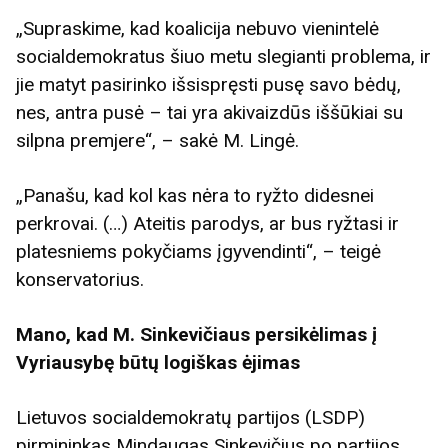
„Supraskime, kad koalicija nebuvo vienintelė
socialdemokratus šiuo metu slegianti problema, ir
jie matyt pasirinko išsispręsti pusę savo bėdų,
nes, antra pusė – tai yra akivaizdūs iššūkiai su
silpna premjere“, – sakė M. Lingė.
„Panašu, kad kol kas nėra to ryžto didesnei
perkrovai. (…) Ateitis parodys, ar bus ryžtasi ir
platesniems pokyčiams įgyvendinti“, – teigė
konservatorius.
Mano, kad M. Sinkevičiaus persikėlimas į
Vyriausybę būtų logiškas ėjimas
Lietuvos socialdemokratų partijos (LSDP)
pirmininkas Mindaugas Sinkevičius po partijos