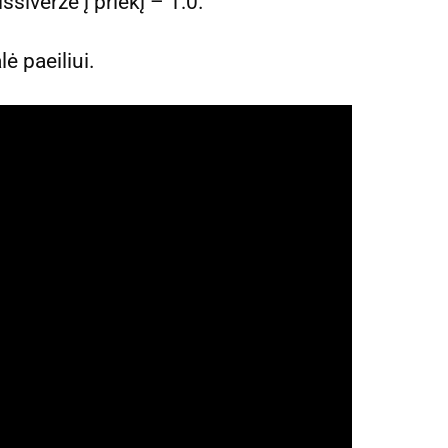
išsiveržė į priekį – 1:0.
ė paeiliui.