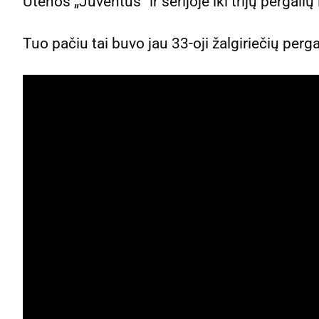
Utenos „Juventus“ ir serijoje iki trijų pergalių 
Tuo pačiu tai buvo jau 33-oji žalgiriečių pergal