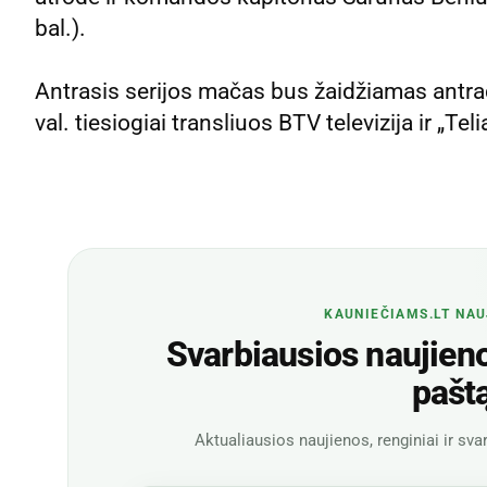
bal.).
Antrasis serijos mačas bus žaidžiamas antr
val. tiesiogiai transliuos BTV televizija ir „Teli
KAUNIEČIAMS.LT NAU
Svarbiausios naujienos
pašt
Aktualiausios naujienos, renginiai ir svar