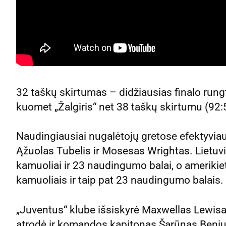
32 taškų skirtumas – didžiausias finalo run
kuomet „Žalgiris“ net 38 taškų skirtumu (92:5
Naudingiausiai nugalėtojų gretose efektyvia
Ąžuolas Tubelis ir Mosesas Wrightas. Lietuvi
kamuoliai ir 23 naudingumo balai, o amerikie
kamuoliais ir taip pat 23 naudingumo balais.
„Juventus“ klube išsiskyrė Maxwellas Lewisas 
atrodė ir komandos kapitonas Šarūnas Beniuši