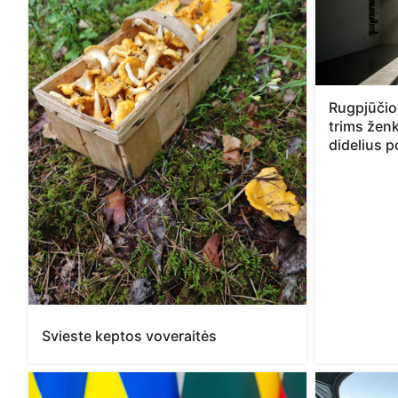
Rugpjūčio
trims žen
didelius 
Svieste keptos voveraitės