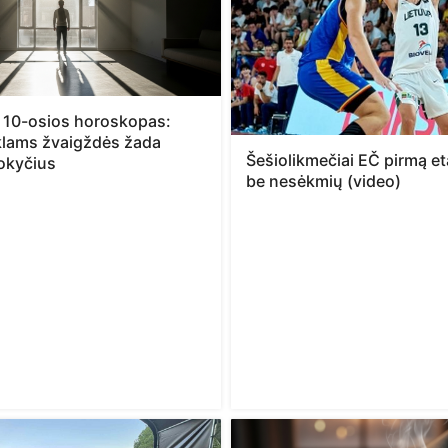
 10-osios horoskopas:
klams žvaigždės žada
Šešiolikmečiai EČ pirmą e
pokyčius
be nesėkmių (video)