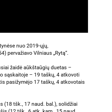
gtynėse nuo 2019-ųjų,
4) pervažiavo Vilniaus „Rytą“.
usiai žaidė aūkštaūgių duetas –
o sąskaitoje – 19 taškų, 4 atkovoti
tis pasižymėjo 17 taškų, 4 atkovotais
(18 tšk., 17 naud. bal.), solidžiai
s (12 tšk., 6 atk. kam., 15 naud.