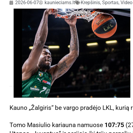
2026-06-07
kaunieciams.lt
Krepšinis
,
Sportas
,
Video
Kauno „Žalgiris“ be vargo pradėjo LKL, kurią re
Tomo Masiulio kariauna namuose
107:75
(27