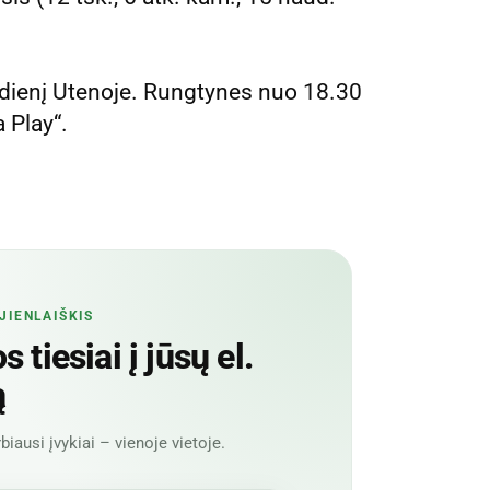
adienį Utenoje. Rungtynes nuo 18.30
a Play“.
JIENLAIŠKIS
 tiesiai į jūsų el.
ą
biausi įvykiai – vienoje vietoje.