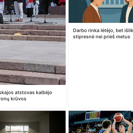
Darbo rinka lėtėjo, bet išli
stipresnė nei prieš metus
kajos atstovas kalbėjo
ronų krūvos