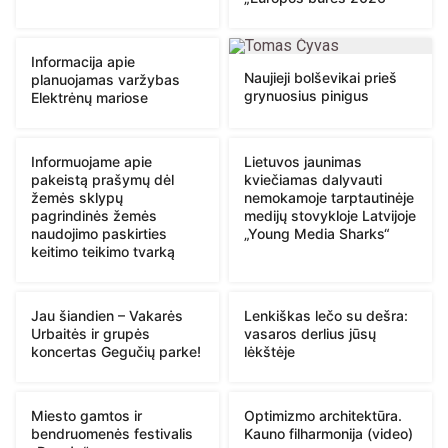
Informacija apie
Naujieji bolševikai prieš
planuojamas varžybas
grynuosius pinigus
Elektrėnų mariose
Informuojame apie
Lietuvos jaunimas
pakeistą prašymų dėl
kviečiamas dalyvauti
žemės sklypų
nemokamoje tarptautinėje
pagrindinės žemės
medijų stovykloje Latvijoje
naudojimo paskirties
„Young Media Sharks“
keitimo teikimo tvarką
Jau šiandien – Vakarės
Lenkiškas lečo su dešra:
Urbaitės ir grupės
vasaros derlius jūsų
koncertas Gegučių parke!
lėkštėje
Miesto gamtos ir
Optimizmo architektūra.
bendruomenės festivalis
Kauno filharmonija (video)