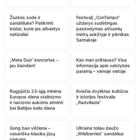
Žiurkės sode ir
Festivalį „ConTempo“
sandėliuke? Patikrinti
uždarys sudėtingas
būdai, kurie jas atbaidys
pasirodymas aštuonių
natūraliai
metrų aukštyje ir piknikas
Santakoje
„Meta Duo“ koncertas –
Kas man priklauso? Visa
jau šiandien!
informacija apie valstybės
paramą – vienoje vietoje
Rugpjūčio 23-iąją minima
Kviečia dvyliktas kultūros
Europos diena stalinizmo
ir istorijos festivalis
ir nacizmo aukoms atminti
„Radviliada“
bei Baltijos kelio diena
Gong bao vištiena –
UKraina toliau daužo
vasariška klasika jūsų
„Wildberries“ sandėlius
pietums