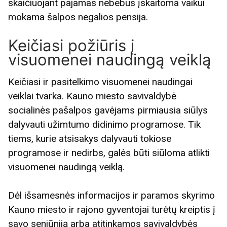
skaičiuojant pajamas nebebus įskaitoma vaikui
mokama šalpos negalios pensija.
Keičiasi požiūris į
visuomenei naudingą veiklą
Keičiasi ir pasitelkimo visuomenei naudingai
veiklai tvarka. Kauno miesto savivaldybė
socialinės pašalpos gavėjams pirmiausia siūlys
dalyvauti užimtumo didinimo programose. Tik
tiems, kurie atsisakys dalyvauti tokiose
programose ir nedirbs, galės būti siūloma atlikti
visuomenei naudingą veiklą.
Dėl išsamesnės informacijos ir paramos skyrimo
Kauno miesto ir rajono gyventojai turėtų kreiptis į
savo seniūniją arba atitinkamos savivaldybės