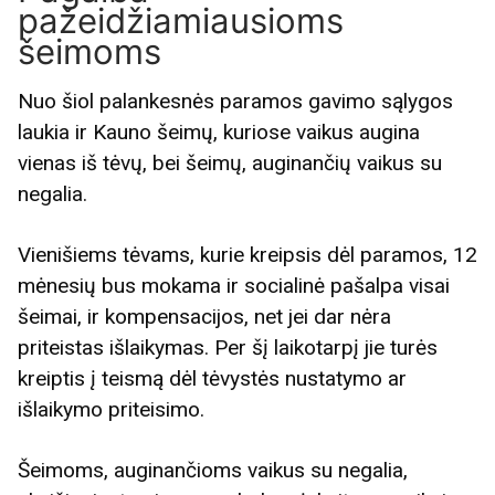
pažeidžiamiausioms
šeimoms
Nuo šiol palankesnės paramos gavimo sąlygos
laukia ir Kauno šeimų, kuriose vaikus augina
vienas iš tėvų, bei šeimų, auginančių vaikus su
negalia.
Vienišiems tėvams, kurie kreipsis dėl paramos, 12
mėnesių bus mokama ir socialinė pašalpa visai
šeimai, ir kompensacijos, net jei dar nėra
priteistas išlaikymas. Per šį laikotarpį jie turės
kreiptis į teismą dėl tėvystės nustatymo ar
išlaikymo priteisimo.
Šeimoms, auginančioms vaikus su negalia,