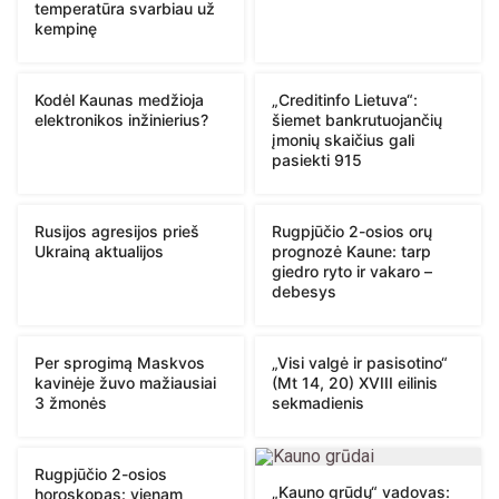
temperatūra svarbiau už
kempinę
Kodėl Kaunas medžioja
„Creditinfo Lietuva“:
elektronikos inžinierius?
šiemet bankrutuojančių
įmonių skaičius gali
pasiekti 915
Rusijos agresijos prieš
Rugpjūčio 2-osios orų
Ukrainą aktualijos
prognozė Kaune: tarp
giedro ryto ir vakaro –
debesys
Per sprogimą Maskvos
„Visi valgė ir pasisotino“
kavinėje žuvo mažiausiai
(Mt 14, 20) XVIII eilinis
3 žmonės
sekmadienis
Rugpjūčio 2-osios
„Kauno grūdų“ vadovas:
horoskopas: vienam