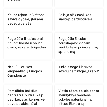
Kauno rajone ir Birštono
Policija aiškinasi, kas
savivaldybėje, įtariama,
siautėjo parduotuvėje
padegti garažai
Rugpjūčio 5-osios orai
Rugpjūčio 5-osios
Kaune: karšta ir sausa
horoskopas: vienam
diena, vakare išsigiedrys
ženklui teks priimti sunkų
sprendimą
Net 19 Lietuvos
Kinija smogė Lietuvos
lengvaatlečių Europos
lazerių gamintojai „Ekspla“
čempionate
Pamirškite baliklius:
Vievio ežero poilsio zonos
paprastas būdas, kaip
maudykloje vandens
papilkėjusias kojines vėl
kokybė patenkinama.
paversti akinančiai
Kitose Elektrėnų