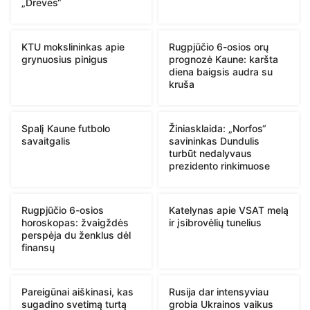
„Drevės“
KTU mokslininkas apie
Rugpjūčio 6-osios orų
grynuosius pinigus
prognozė Kaune: karšta
diena baigsis audra su
kruša
Spalį Kaune futbolo
Žiniasklaida: „Norfos“
savaitgalis
savininkas Dundulis
turbūt nedalyvaus
prezidento rinkimuose
Rugpjūčio 6-osios
Katelynas apie VSAT melą
horoskopas: žvaigždės
ir įsibrovėlių tunelius
perspėja du ženklus dėl
finansų
Pareigūnai aiškinasi, kas
Rusija dar intensyviau
sugadino svetimą turtą
grobia Ukrainos vaikus