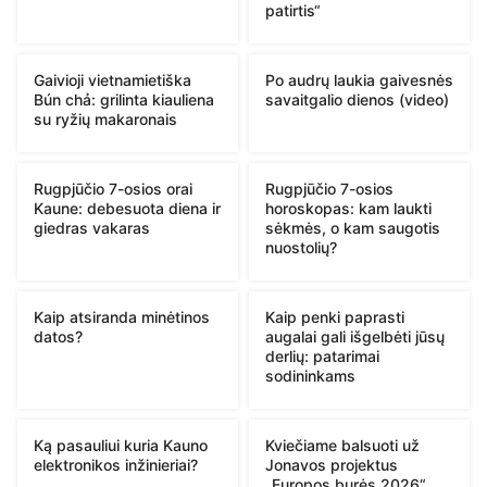
patirtis“
Gaivioji vietnamietiška
Po audrų laukia gaivesnės
Bún chả: grilinta kiauliena
savaitgalio dienos (video)
su ryžių makaronais
Rugpjūčio 7-osios orai
Rugpjūčio 7-osios
Kaune: debesuota diena ir
horoskopas: kam laukti
giedras vakaras
sėkmės, o kam saugotis
nuostolių?
Kaip atsiranda minėtinos
Kaip penki paprasti
datos?
augalai gali išgelbėti jūsų
derlių: patarimai
sodininkams
Ką pasauliui kuria Kauno
Kviečiame balsuoti už
elektronikos inžinieriai?
Jonavos projektus
„Europos burės 2026“