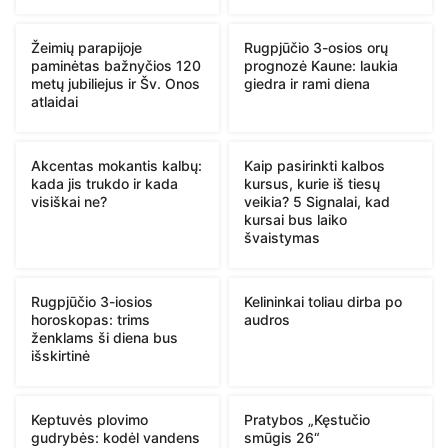
Žeimių parapijoje
Rugpjūčio 3-osios orų
paminėtas bažnyčios 120
prognozė Kaune: laukia
metų jubiliejus ir Šv. Onos
giedra ir rami diena
atlaidai
Akcentas mokantis kalbų:
Kaip pasirinkti kalbos
kada jis trukdo ir kada
kursus, kurie iš tiesų
visiškai ne?
veikia? 5 Signalai, kad
kursai bus laiko
švaistymas
Rugpjūčio 3-iosios
Kelininkai toliau dirba po
horoskopas: trims
audros
ženklams ši diena bus
išskirtinė
Keptuvės plovimo
Pratybos „Kęstučio
gudrybės: kodėl vandens
smūgis 26“