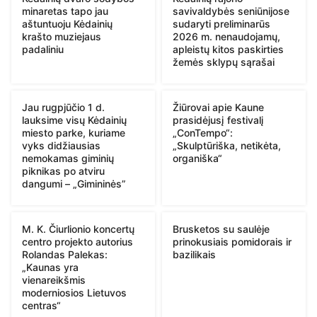
minaretas tapo jau
savivaldybės seniūnijose
aštuntuoju Kėdainių
sudaryti preliminarūs
krašto muziejaus
2026 m. nenaudojamų,
padaliniu
apleistų kitos paskirties
žemės sklypų sąrašai
Jau rugpjūčio 1 d.
Žiūrovai apie Kaune
lauksime visų Kėdainių
prasidėjusį festivalį
miesto parke, kuriame
„ConTempo“:
vyks didžiausias
„Skulptūriška, netikėta,
nemokamas giminių
organiška“
piknikas po atviru
dangumi – „Gimininės”
M. K. Čiurlionio koncertų
Brusketos su saulėje
centro projekto autorius
prinokusiais pomidorais ir
Rolandas Palekas:
bazilikais
„Kaunas yra
vienareikšmis
moderniosios Lietuvos
centras“