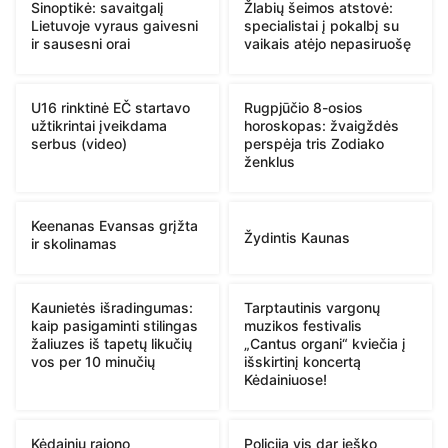
Sinoptikė: savaitgalį
Žlabių šeimos atstovė:
Lietuvoje vyraus gaivesni
specialistai į pokalbį su
ir sausesni orai
vaikais atėjo nepasiruošę
U16 rinktinė EČ startavo
Rugpjūčio 8-osios
užtikrintai įveikdama
horoskopas: žvaigždės
serbus (video)
perspėja tris Zodiako
ženklus
Keenanas Evansas grįžta
Žydintis Kaunas
ir skolinamas
Kaunietės išradingumas:
Tarptautinis vargonų
kaip pasigaminti stilingas
muzikos festivalis
žaliuzes iš tapetų likučių
„Cantus organi“ kviečia į
vos per 10 minučių
išskirtinį koncertą
Kėdainiuose!
Kėdainių rajono
Policija vis dar ieško