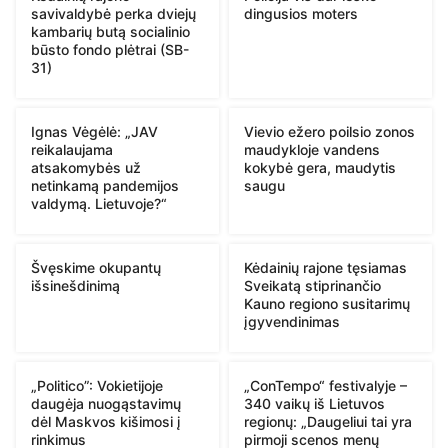
savivaldybė perka dviejų
dingusios moters
kambarių butą socialinio
būsto fondo plėtrai (SB-
31)
Ignas Vėgėlė: „JAV
Vievio ežero poilsio zonos
reikalaujama
maudykloje vandens
atsakomybės už
kokybė gera, maudytis
netinkamą pandemijos
saugu
valdymą. Lietuvoje?“
Švęskime okupantų
Kėdainių rajone tęsiamas
išsinešdinimą
Sveikatą stiprinančio
Kauno regiono susitarimų
įgyvendinimas
„Politico”: Vokietijoje
„ConTempo“ festivalyje –
daugėja nuogąstavimų
340 vaikų iš Lietuvos
dėl Maskvos kišimosi į
regionų: „Daugeliui tai yra
rinkimus
pirmoji scenos menų