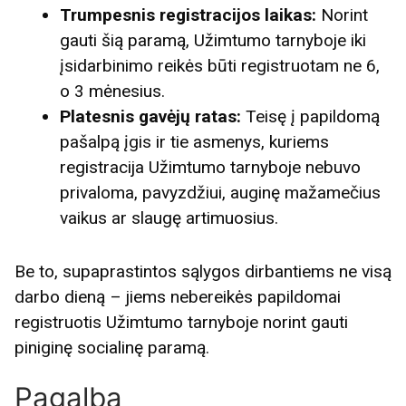
Trumpesnis registracijos laikas:
Norint
gauti šią paramą, Užimtumo tarnyboje iki
įsidarbinimo reikės būti registruotam ne 6,
o 3 mėnesius.
Platesnis gavėjų ratas:
Teisę į papildomą
pašalpą įgis ir tie asmenys, kuriems
registracija Užimtumo tarnyboje nebuvo
privaloma, pavyzdžiui, auginę mažamečius
vaikus ar slaugę artimuosius.
Be to, supaprastintos sąlygos dirbantiems ne visą
darbo dieną – jiems nebereikės papildomai
registruotis Užimtumo tarnyboje norint gauti
piniginę socialinę paramą.
Pagalba