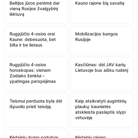
Baltijos jūros perėmė dar
Kauno rajone šią savaitę
vieną Rusijos žvalgybinį
lėktuvą
Rugpjūčio 4-osios orai
Mobilizacijos bangos
Kaune: debesuota, bet
Rusijoje
šilta ir be lietaus
Rugpjūčio 4-osios
Kasčiūnas: dėl JAV karių
horoskopas: vienam
Lietuvoje bus aišku rudenį
Zodiako ženklui –
ypatingas perspėjimas
Teismui perduota byla dėl
Kaip atsikratyti augintinių
išpuolio prieš teisėją
plaukų: kaunietės
atskleista paslaptis slypi
virtuvėje
Kėdainių dvaro sodybos
Kėdainių rajono