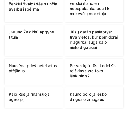
verslui šiandien
ženklui žvaigždės siunčia
nebepakanka būti tik
svarbų įspėjimą
mokesčių mokėtoju
„Kauno Žalgiris“ apgynė
Jūsų daržo paslaptys:
titulą
trys vietos, kur pomidorai
ir agurkai augs kaip
niekad gausiai
Nausėda prieš neteisėtus
Perseidų lietūs: kodėl šis
atėjūnus
reiškinys yra toks
išskirtinis?
Kaip Rusija finansuoja
Kauno policija ieško
agresiją
dingusio žmogaus