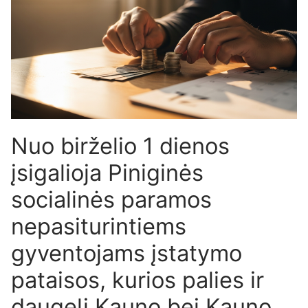
Nuo birželio 1 dienos
įsigalioja Piniginės
socialinės paramos
nepasiturintiems
gyventojams įstatymo
pataisos, kurios palies ir
daugelį Kauno bei Kauno