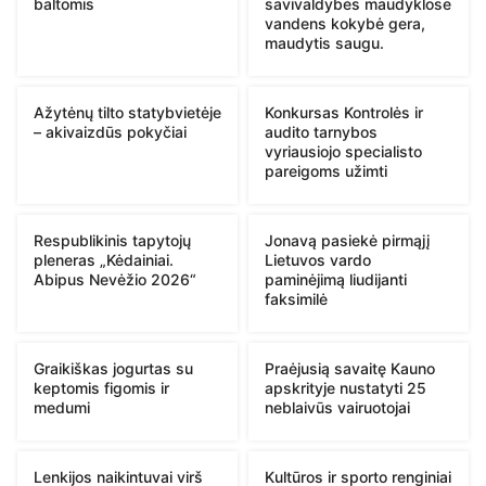
baltomis
savivaldybės maudyklose
vandens kokybė gera,
maudytis saugu.
Ažytėnų tilto statybvietėje
Konkursas Kontrolės ir
– akivaizdūs pokyčiai
audito tarnybos
vyriausiojo specialisto
pareigoms užimti
Respublikinis tapytojų
Jonavą pasiekė pirmąjį
pleneras „Kėdainiai.
Lietuvos vardo
Abipus Nevėžio 2026“
paminėjimą liudijanti
faksimilė
Graikiškas jogurtas su
Praėjusią savaitę Kauno
keptomis figomis ir
apskrityje nustatyti 25
medumi
neblaivūs vairuotojai
Lenkijos naikintuvai virš
Kultūros ir sporto renginiai