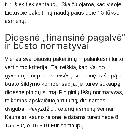
turi šiek tiek santaupų. Skaičiuojama, kad visoje
Lietuvoje pakeitimų naudą pajus apie 15 tūkst.
asmenų.
Didesnė „finansinė pagalvė“
ir būsto normatyvai
Vienas svarbiausių pakeitimų – palankesni turto
vertinimo kriterijai. Tai reiškia, kad Kauno
gyventojai nepraras teisės į socialinę pašalpą ar
būsto šildymo kompensaciją, jei turės sukaupę
didesnę pinigų sumą. Piniginių lėšų normatyvas,
taikomas apskaičiuojant turtą, didinamas
dvigubai. Pavyzdžiui, keturių asmenų šeimai
Kaune ar Kauno rajone leidžiama turėti nebe 8
155 Eur, o 16 310 Eur santaupų.