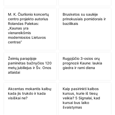
M. K. Čiurlionio koncertų
Brusketos su saulėje
centro projekto autorius
prinokusiais pomidorais ir
Rolandas Palekas:
bazilikais
„Kaunas yra
vienareikšmis
moderniosios Lietuvos
centras“
Žeimių parapijoje
Rugpjūčio 3-osios orų
paminėtas bažnyčios 120
prognozė Kaune: laukia
metų jubiliejus ir Šv. Onos
giedra ir rami diena
atlaidai
Akcentas mokantis kalbų:
Kaip pasirinkti kalbos
kada jis trukdo ir kada
kursus, kurie iš tiesų
visiškai ne?
veikia? 5 Signalai, kad
kursai bus laiko
švaistymas