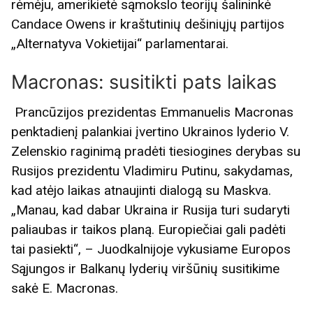
rėmėju, amerikietė sąmokslo teorijų šalininkė
Candace Owens ir kraštutinių dešiniųjų partijos
„Alternatyva Vokietijai“ parlamentarai.
Macronas: susitikti pats laikas
Prancūzijos prezidentas Emmanuelis Macronas
penktadienį palankiai įvertino Ukrainos lyderio V.
Zelenskio raginimą pradėti tiesiogines derybas su
Rusijos prezidentu Vladimiru Putinu, sakydamas,
kad atėjo laikas atnaujinti dialogą su Maskva.
„Manau, kad dabar Ukraina ir Rusija turi sudaryti
paliaubas ir taikos planą. Europiečiai gali padėti
tai pasiekti“, – Juodkalnijoje vykusiame Europos
Sąjungos ir Balkanų lyderių viršūnių susitikime
sakė E. Macronas.