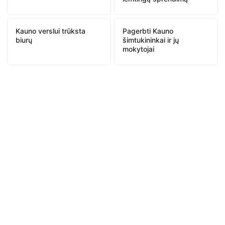
Kauno verslui trūksta
Pagerbti Kauno
biurų
šimtukininkai ir jų
mokytojai