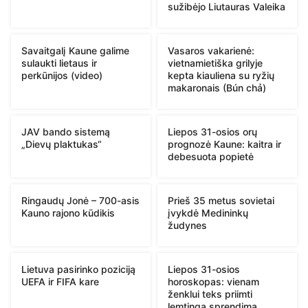
sužibėjo Liutauras Valeika
Savaitgalį Kaune galime
Vasaros vakarienė:
sulaukti lietaus ir
vietnamietiška grilyje
perkūnijos (video)
kepta kiauliena su ryžių
makaronais (Bún chả)
JAV bando sistemą
Liepos 31-osios orų
„Dievų plaktukas“
prognozė Kaune: kaitra ir
debesuota popietė
Ringaudų Jonė – 700-asis
Prieš 35 metus sovietai
Kauno rajono kūdikis
įvykdė Medininkų
žudynes
Lietuva pasirinko poziciją
Liepos 31-osios
UEFA ir FIFA kare
horoskopas: vienam
ženklui teks priimti
lemtingą sprendimą