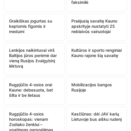
faksimilė
Graikiškas jogurtas su
Praėjusią savaitę Kauno
keptomis figomis ir
apskrityje nustatyti 25
medumi
neblaivūs vairuotojai
Lenkijos naikintuvai virš
Kultūros ir sporto renginiai
Baltijos jūros perėmė dar
Kauno rajone šią savaitę
vieną Rusijos žvalgybinį
lėktuvą
Rugpjūčio 4-osios orai
Mobilizacijos bangos
Kaune: debesuota, bet
Rusijoje
šilta ir be lietaus
Rugpjūčio 4-osios
Kasčiūnas: dėl JAV karių
horoskopas: vienam
Lietuvoje bus aišku rudenį
Zodiako ženklui –
ypatingas perspėjimas