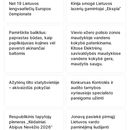
Net 19 Lietuvos
Kinija smogė Lietuvos
lengvaatlečių Europos
lazerių gamintojai „Ekspla“
čempionate
Pamirškite baliklius:
Vievio ežero poilsio zonos
paprastas būdas, kaip
maudykloje vandens
papilkėjusias kojines vėl
kokybė patenkinama.
paversti akinančiai
Kitose Elektrėnų
baltomis
savivaldybės maudyklose
vandens kokybė gera,
maudytis saugu.
Ažytėnų tilto statybvietėje
Konkursas Kontrolės ir
– akivaizdūs pokyčiai
audito tarnybos
vyriausiojo specialisto
pareigoms užimti
Respublikinis tapytojų
Jonavą pasiekė pirmąjį
pleneras „Kėdainiai.
Lietuvos vardo
Abipus Nevėžio 2026“
paminėjimą liudijanti