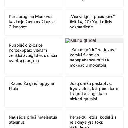
Per sprogimą Maskvos
„Visi valgė ir pasisotino“
kavinėje žuvo mažiausiai
(Mt 14, 20) XVIII eilinis
3 žmonės
sekmadienis
Rugpjūčio 2-osios
„Kauno grūdų“ vadovas:
horoskopas: vienam
verslui šiandien
ženklui žvaigždės siunčia
nebepakanka būti tik
svarbų įspėjimą
mokesčių mokėtoju
„Kauno Žalgiris“ apgynė
Jūsų daržo paslaptys:
titulą
trys vietos, kur pomidorai
ir agurkai augs kaip
niekad gausiai
Nausėda prieš neteisėtus
Perseidų lietūs: kodėl šis
atėjūnus
reiškinys yra toks
išskirtinis?