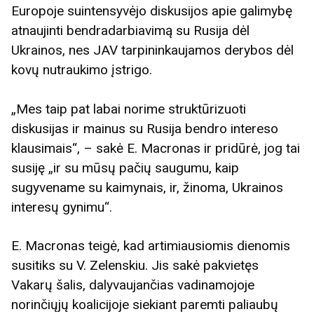
Europoje suintensyvėjo diskusijos apie galimybę
atnaujinti bendradarbiavimą su Rusija dėl
Ukrainos, nes JAV tarpininkaujamos derybos dėl
kovų nutraukimo įstrigo.
„Mes taip pat labai norime struktūrizuoti
diskusijas ir mainus su Rusija bendro intereso
klausimais“, – sakė E. Macronas ir pridūrė, jog tai
susiję „ir su mūsų pačių saugumu, kaip
sugyvename su kaimynais, ir, žinoma, Ukrainos
interesų gynimu“.
E. Macronas teigė, kad artimiausiomis dienomis
susitiks su V. Zelenskiu. Jis sakė pakvietęs
Vakarų šalis, dalyvaujančias vadinamojoje
norinčiųjų koalicijoje siekiant paremti paliaubų