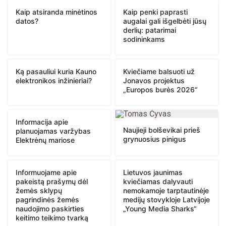
Kaip atsiranda minėtinos
Kaip penki paprasti
datos?
augalai gali išgelbėti jūsų
derlių: patarimai
sodininkams
Ką pasauliui kuria Kauno
Kviečiame balsuoti už
elektronikos inžinieriai?
Jonavos projektus
„Europos burės 2026“
Informacija apie
Naujieji bolševikai prieš
planuojamas varžybas
grynuosius pinigus
Elektrėnų mariose
Informuojame apie
Lietuvos jaunimas
pakeistą prašymų dėl
kviečiamas dalyvauti
žemės sklypų
nemokamoje tarptautinėje
pagrindinės žemės
medijų stovykloje Latvijoje
naudojimo paskirties
„Young Media Sharks“
keitimo teikimo tvarką