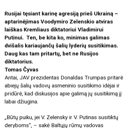
Rusijai tęsiant karinę agresiją prieš Ukrainą –
aptarinėjimas Voodymiro Zelenskio atviras
laiškas Kremliaus diktatoriui Vladimirui
Putinui. Ten, be kita ko, minimas galimas
dvišalis kariaujančų šalių lyderių susitikimas.
Daug kas tam pritartų, bet ne Rusijos
diktatorius.
Tomas Čyvas
Antai, JAV prezidentas Donaldas Trumpas pritarė
abiejų šalių vadovų asmeninio susitikimo idėjai ir
pridūrė, kad diskusijos apie galimą jų susitikimą jį
labai džiugina.
„Būtų puiku, jei V. Zelensky ir V. Putinas susitiktų
deryboms“, – sakė Baltųjų rūmų vadovas