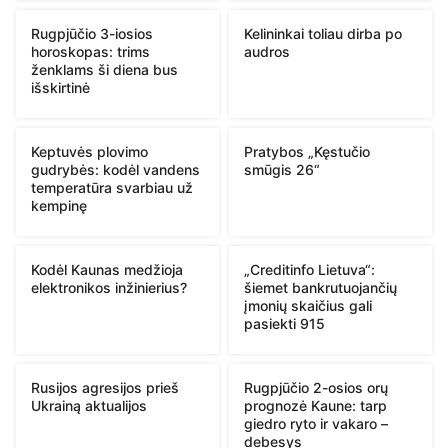
Rugpjūčio 3-iosios
Kelininkai toliau dirba po
horoskopas: trims
audros
ženklams ši diena bus
išskirtinė
Keptuvės plovimo
Pratybos „Kęstučio
gudrybės: kodėl vandens
smūgis 26“
temperatūra svarbiau už
kempinę
Kodėl Kaunas medžioja
„Creditinfo Lietuva“:
elektronikos inžinierius?
šiemet bankrutuojančių
įmonių skaičius gali
pasiekti 915
Rusijos agresijos prieš
Rugpjūčio 2-osios orų
Ukrainą aktualijos
prognozė Kaune: tarp
giedro ryto ir vakaro –
debesys