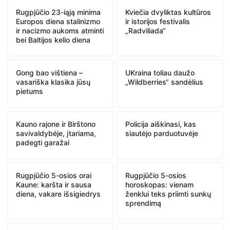
Rugpjūčio 23-iąją minima
Kviečia dvyliktas kultūros
Europos diena stalinizmo
ir istorijos festivalis
ir nacizmo aukoms atminti
„Radviliada“
bei Baltijos kelio diena
Gong bao vištiena –
UKraina toliau daužo
vasariška klasika jūsų
„Wildberries“ sandėlius
pietums
Kauno rajone ir Birštono
Policija aiškinasi, kas
savivaldybėje, įtariama,
siautėjo parduotuvėje
padegti garažai
Rugpjūčio 5-osios orai
Rugpjūčio 5-osios
Kaune: karšta ir sausa
horoskopas: vienam
diena, vakare išsigiedrys
ženklui teks priimti sunkų
sprendimą