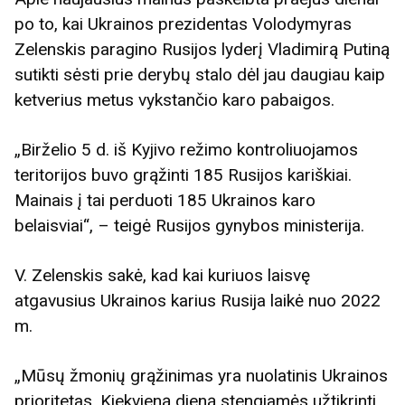
po to, kai Ukrainos prezidentas Volodymyras
Zelenskis paragino Rusijos lyderį Vladimirą Putiną
sutikti sėsti prie derybų stalo dėl jau daugiau kaip
ketverius metus vykstančio karo pabaigos.
„Birželio 5 d. iš Kyjivo režimo kontroliuojamos
teritorijos buvo grąžinti 185 Rusijos kariškiai.
Mainais į tai perduoti 185 Ukrainos karo
belaisviai“, – teigė Rusijos gynybos ministerija.
V. Zelenskis sakė, kad kai kuriuos laisvę
atgavusius Ukrainos karius Rusija laikė nuo 2022
m.
„Mūsų žmonių grąžinimas yra nuolatinis Ukrainos
prioritetas. Kiekvieną dieną stengiamės užtikrinti,