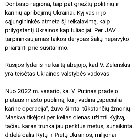
Donbaso regioną, taip pat griežtų politinių ir
karinių apribojimų Ukrainai. Kyjivas ir jo
sąjungininkės atmeta šį reikalavimą, kaip
prilygstantį Ukrainos kapituliacijai. Per JAV
tarpininkaujamas taikos derybas šalių nepavyko
priartinti prie susitarimo.
Rusijos lyderis ne kartą abejojo, kad V. ​​Zelenskis
yra teisėtas Ukrainos valstybės vadovas.
Nuo 2022 m. vasario, kai V. Putinas pradėjo
plataus masto puolimą, kurį vadina „specialia
karine operacija“, žuvo šimtai tūkstančių žmonių.
Maskva tikėjosi per kelias dienas užimti Kyjivą,
tačiau karas trunka jau penktus metus, sunaikinta
didelė dalis Rytų ir Pietų Ukrainos, milijonai