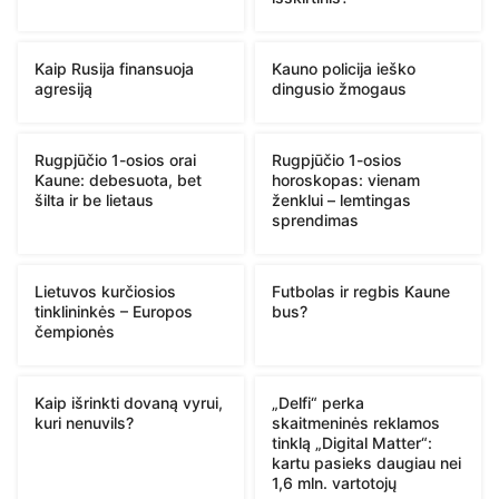
Kaip Rusija finansuoja
Kauno policija ieško
agresiją
dingusio žmogaus
Rugpjūčio 1-osios orai
Rugpjūčio 1-osios
Kaune: debesuota, bet
horoskopas: vienam
šilta ir be lietaus
ženklui – lemtingas
sprendimas
Lietuvos kurčiosios
Futbolas ir regbis Kaune
tinklininkės – Europos
bus?
čempionės
Kaip išrinkti dovaną vyrui,
„Delfi“ perka
kuri nenuvils?
skaitmeninės reklamos
tinklą „Digital Matter“:
kartu pasieks daugiau nei
1,6 mln. vartotojų