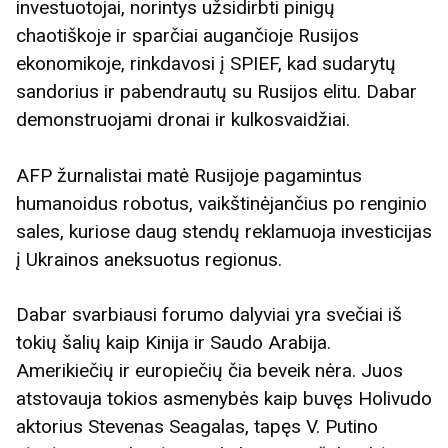
investuotojai, norintys užsidirbti pinigų
chaotiškoje ir sparčiai augančioje Rusijos
ekonomikoje, rinkdavosi į SPIEF, kad sudarytų
sandorius ir pabendrautų su Rusijos elitu. Dabar
demonstruojami dronai ir kulkosvaidžiai.
AFP žurnalistai matė Rusijoje pagamintus
humanoidus robotus, vaikštinėjančius po renginio
sales, kuriose daug stendų reklamuoja investicijas
į Ukrainos aneksuotus regionus.
Dabar svarbiausi forumo dalyviai yra svečiai iš
tokių šalių kaip Kinija ir Saudo Arabija.
Amerikiečių ir europiečių čia beveik nėra. Juos
atstovauja tokios asmenybės kaip buvęs Holivudo
aktorius Stevenas Seagalas, tapęs V. Putino