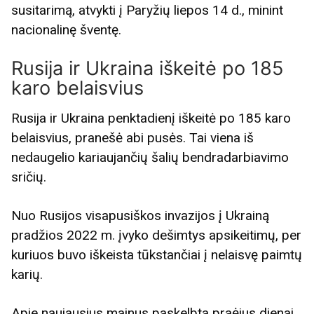
susitarimą, atvykti į Paryžių liepos 14 d., minint
nacionalinę šventę.
Rusija ir Ukraina iškeitė po 185
karo belaisvius
Rusija ir Ukraina penktadienį iškeitė po 185 karo
belaisvius, pranešė abi pusės. Tai viena iš
nedaugelio kariaujančių šalių bendradarbiavimo
sričių.
Nuo Rusijos visapusiškos invazijos į Ukrainą
pradžios 2022 m. įvyko dešimtys apsikeitimų, per
kuriuos buvo iškeista tūkstančiai į nelaisvę paimtų
karių.
Apie naujausius mainus paskelbta praėjus dienai