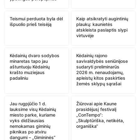
Teismui perduota byla dėl
Kaip atsikratyti augintinių
išpuolio prieš teisėją
plaukų: kaunietės
atskleista paslaptis slypi
virtuvėje
Kėdainių dvaro sodybos
Kėdainių rajono
minaretas tapo jau
savivaldybės seniūnijose
aštuntuoju Kėdainių
sudaryti preliminarūs
krašto muziejaus
2026 m. nenaudojamų,
padaliniu
apleistų kitos paskirties
žemės sklypų sąrašai
Jau rugpjūčio 1 d.
Žiūrovai apie Kaune
lauksime visų Kėdainių
prasidėjusį festivalį
miesto parke, kuriame
„ConTempo“:
vyks didžiausias
„Skulptūriška, netikėta,
nemokamas giminių
organiška“
piknikas po atviru
dangumi – „Gimininės”