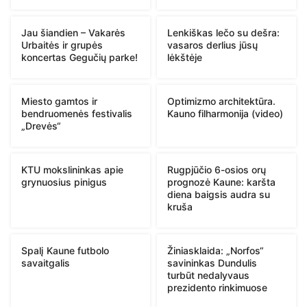
Jau šiandien – Vakarės
Lenkiškas lečo su dešra:
Urbaitės ir grupės
vasaros derlius jūsų
koncertas Gegučių parke!
lėkštėje
Miesto gamtos ir
Optimizmo architektūra.
bendruomenės festivalis
Kauno filharmonija (video)
„Drevės“
KTU mokslininkas apie
Rugpjūčio 6-osios orų
grynuosius pinigus
prognozė Kaune: karšta
diena baigsis audra su
kruša
Spalį Kaune futbolo
Žiniasklaida: „Norfos“
savaitgalis
savininkas Dundulis
turbūt nedalyvaus
prezidento rinkimuose