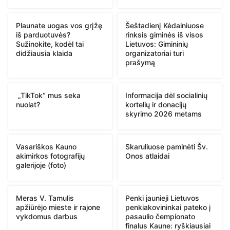
Plaunate uogas vos grįžę
Šeštadienį Kėdainiuose
iš parduotuvės?
rinksis giminės iš visos
Sužinokite, kodėl tai
Lietuvos: Gimininių
didžiausia klaida
organizatoriai turi
prašymą
„TikTok“ mus seka
Informacija dėl socialinių
nuolat?
kortelių ir donacijų
skyrimo 2026 metams
Vasariškos Kauno
Skaruliuose paminėti Šv.
akimirkos fotografijų
Onos atlaidai
galerijoje (foto)
Meras V. Tamulis
Penki jaunieji Lietuvos
apžiūrėjo mieste ir rajone
penkiakovininkai pateko į
vykdomus darbus
pasaulio čempionato
finalus Kaune: ryškiausiai