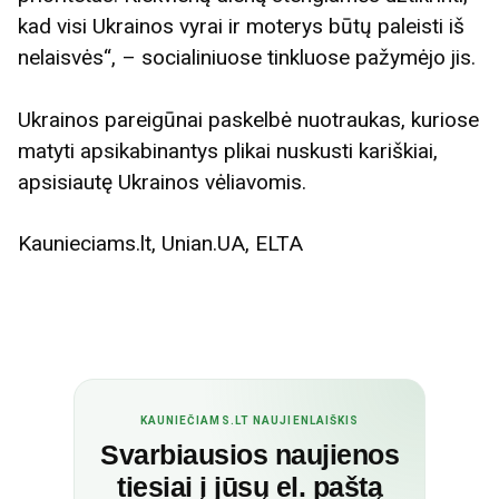
kad visi Ukrainos vyrai ir moterys būtų paleisti iš
nelaisvės“, – socialiniuose tinkluose pažymėjo jis.
Ukrainos pareigūnai paskelbė nuotraukas, kuriose
matyti apsikabinantys plikai nuskusti kariškiai,
apsisiautę Ukrainos vėliavomis.
Kaunieciams.lt, Unian.UA, ELTA
KAUNIEČIAMS.LT NAUJIENLAIŠKIS
Svarbiausios naujienos
tiesiai į jūsų el. paštą