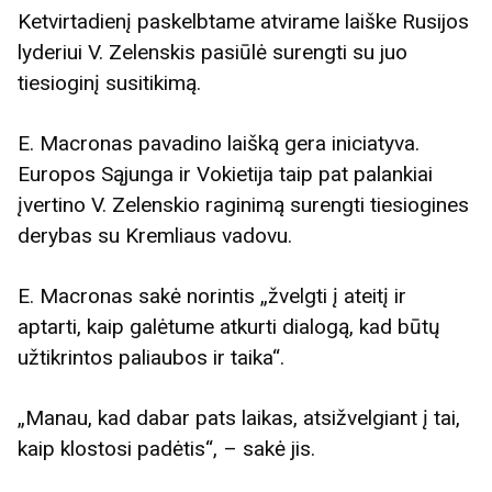
Ketvirtadienį paskelbtame atvirame laiške Rusijos
lyderiui V. Zelenskis pasiūlė surengti su juo
tiesioginį susitikimą.
E. Macronas pavadino laišką gera iniciatyva.
Europos Sąjunga ir Vokietija taip pat palankiai
įvertino V. Zelenskio raginimą surengti tiesiogines
derybas su Kremliaus vadovu.
E. Macronas sakė norintis „žvelgti į ateitį ir
aptarti, kaip galėtume atkurti dialogą, kad būtų
užtikrintos paliaubos ir taika“.
„Manau, kad dabar pats laikas, atsižvelgiant į tai,
kaip klostosi padėtis“, – sakė jis.