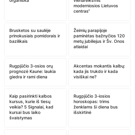
organiška“
vienareikšmis
moderniosios Lietuvos
centras“
Brusketos su saulėje
Žeimių parapijoje
prinokusiais pomidorais ir
paminėtas bažnyčios 120
bazilikais
metų jubiliejus ir Šv. Onos
atlaidai
Rugpjūčio 3-osios orų
Akcentas mokantis kalbų:
prognozė Kaune: laukia
kada jis trukdo ir kada
giedra ir rami diena
visiškai ne?
Kaip pasirinkti kalbos
Rugpjūčio 3-iosios
kursus, kurie iš tiesų
horoskopas: trims
veikia? 5 Signalai, kad
ženklams ši diena bus
kursai bus laiko
išskirtinė
švaistymas