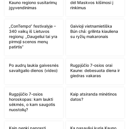
Kauno regiono susitarimų
dėl Maskvos kišimosi į
įgyvendinimas
rinkimus
„ConTempo“ festivalyje –
Gaivioji vietnamietiška
340 vaikų iš Lietuvos
Bún chả: grilinta kiauliena
regionų: „Daugeliui tai yra
su ryžių makaronais
pirmoji scenos menų
patirtis“
Po audrų laukia gaivesnės
Rugpjūčio 7-osios orai
savaitgalio dienos (video)
Kaune: debesuota diena ir
giedras vakaras
Rugpjūčio 7-osios
Kaip atsiranda minėtinos
horoskopas: kam laukti
datos?
sėkmės, o kam saugotis
nuostolių?
Kaip penki paprasti
Ką pasauliui kuria Kauno