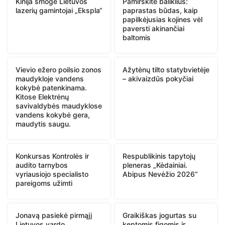
Kinija smogė Lietuvos
Pamirškite baliklius:
lazerių gamintojai „Ekspla“
paprastas būdas, kaip
papilkėjusias kojines vėl
paversti akinančiai
baltomis
Vievio ežero poilsio zonos
Ažytėnų tilto statybvietėje
maudykloje vandens
– akivaizdūs pokyčiai
kokybė patenkinama.
Kitose Elektrėnų
savivaldybės maudyklose
vandens kokybė gera,
maudytis saugu.
Konkursas Kontrolės ir
Respublikinis tapytojų
audito tarnybos
pleneras „Kėdainiai.
vyriausiojo specialisto
Abipus Nevėžio 2026“
pareigoms užimti
Jonavą pasiekė pirmąjį
Graikiškas jogurtas su
Lietuvos vardo
keptomis figomis ir