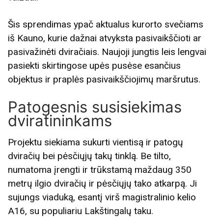
Šis sprendimas ypač aktualus kurorto svečiams
iš Kauno, kurie dažnai atvyksta pasivaikščioti ar
pasivažinėti dviračiais. Naujoji jungtis leis lengvai
pasiekti skirtingose upės pusėse esančius
objektus ir praplės pasivaikščiojimų maršrutus.
Patogesnis susisiekimas
dviratininkams
Projektu siekiama sukurti vientisą ir patogų
dviračių bei pėsčiųjų takų tinklą. Be tilto,
numatoma įrengti ir trūkstamą maždaug 350
metrų ilgio dviračių ir pėsčiųjų tako atkarpą. Ji
sujungs viaduką, esantį virš magistralinio kelio
A16, su populiariu Lakštingalų taku.