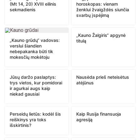
(Mt 14, 20) XVIII eilinis
horoskopas: vienam
sekmadienis
ženklui žvaigždės siunčia
svarbų įspėjimą
„Kauno Žalgiris“ apgynė
„Kauno grūdų“ vadovas:
titulą
verslui šiandien
nebepakanka būti tik
mokesčių mokėtoju
Jūsų daržo paslaptys:
Nausėda prieš neteisėtus
trys vietos, kur pomidorai
atėjūnus
ir agurkai augs kaip
niekad gausiai
Perseidų lietūs: kodėl šis
Kaip Rusija finansuoja
reiškinys yra toks
agresiją
išskirtinis?