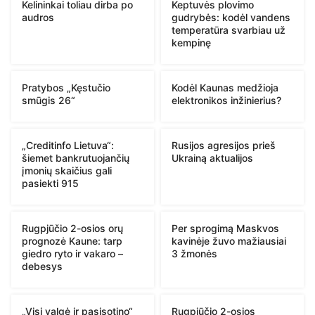
Kelininkai toliau dirba po
Keptuvės plovimo
audros
gudrybės: kodėl vandens
temperatūra svarbiau už
kempinę
Pratybos „Kęstučio
Kodėl Kaunas medžioja
smūgis 26“
elektronikos inžinierius?
„Creditinfo Lietuva“:
Rusijos agresijos prieš
šiemet bankrutuojančių
Ukrainą aktualijos
įmonių skaičius gali
pasiekti 915
Rugpjūčio 2-osios orų
Per sprogimą Maskvos
prognozė Kaune: tarp
kavinėje žuvo mažiausiai
giedro ryto ir vakaro –
3 žmonės
debesys
„Visi valgė ir pasisotino“
Rugpjūčio 2-osios