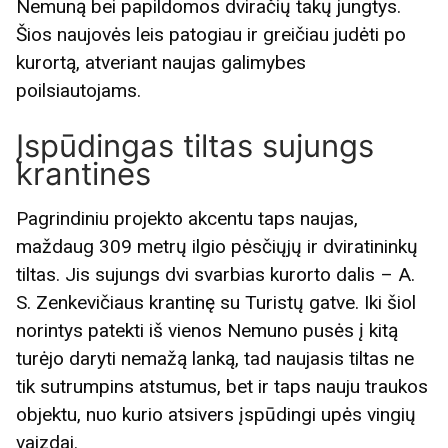
Nemuną bei papildomos dviračių takų jungtys.
Šios naujovės leis patogiau ir greičiau judėti po
kurortą, atveriant naujas galimybes
poilsiautojams.
Įspūdingas tiltas sujungs
krantines
Pagrindiniu projekto akcentu taps naujas,
maždaug 309 metrų ilgio pėsčiųjų ir dviratininkų
tiltas. Jis sujungs dvi svarbias kurorto dalis – A.
S. Zenkevičiaus krantinę su Turistų gatve. Iki šiol
norintys patekti iš vienos Nemuno pusės į kitą
turėjo daryti nemažą lanką, tad naujasis tiltas ne
tik sutrumpins atstumus, bet ir taps nauju traukos
objektu, nuo kurio atsivers įspūdingi upės vingių
vaizdai.