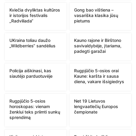
Kviečia dvyliktas kultūros
Gong bao vištiena –
ir istorijos festivalis
vasariška klasika jūsų
„Radviliada“
pietums
UKraina toliau daužo
Kauno rajone ir Birštono
„Wildberries“ sandėlius
savivaldybėje, įtariama,
padegti garažai
Policija aiškinasi, kas
Rugpjūčio 5-osios orai
siautėjo parduotuvėje
Kaune: karšta ir sausa
diena, vakare išsigiedrys
Rugpjūčio 5-osios
Net 19 Lietuvos
horoskopas: vienam
lengvaatlečių Europos
ženklui teks priimti sunkų
čempionate
sprendimą