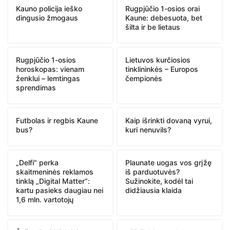
Kauno policija ieško
Rugpjūčio 1-osios orai
dingusio žmogaus
Kaune: debesuota, bet
šilta ir be lietaus
Rugpjūčio 1-osios
Lietuvos kurčiosios
horoskopas: vienam
tinklininkės – Europos
ženklui – lemtingas
čempionės
sprendimas
Futbolas ir regbis Kaune
Kaip išrinkti dovaną vyrui,
bus?
kuri nenuvils?
„Delfi“ perka
Plaunate uogas vos grįžę
skaitmeninės reklamos
iš parduotuvės?
tinklą „Digital Matter“:
Sužinokite, kodėl tai
kartu pasieks daugiau nei
didžiausia klaida
1,6 mln. vartotojų