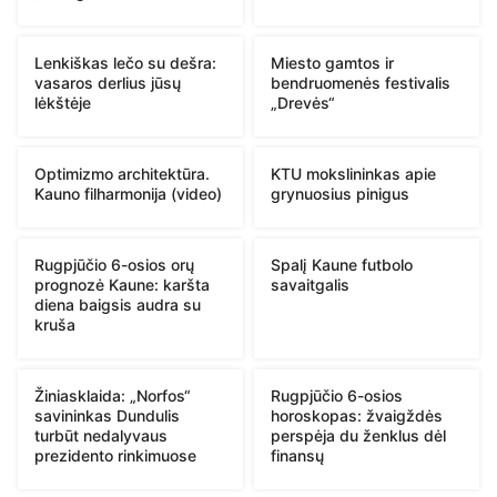
Lenkiškas lečo su dešra:
Miesto gamtos ir
vasaros derlius jūsų
bendruomenės festivalis
lėkštėje
„Drevės“
Optimizmo architektūra.
KTU mokslininkas apie
Kauno filharmonija (video)
grynuosius pinigus
Rugpjūčio 6-osios orų
Spalį Kaune futbolo
prognozė Kaune: karšta
savaitgalis
diena baigsis audra su
kruša
Žiniasklaida: „Norfos“
Rugpjūčio 6-osios
savininkas Dundulis
horoskopas: žvaigždės
turbūt nedalyvaus
perspėja du ženklus dėl
prezidento rinkimuose
finansų