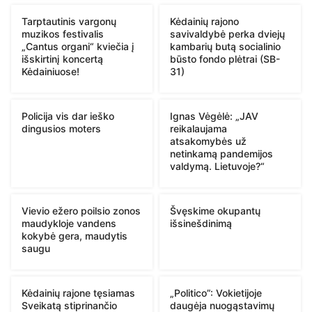
Tarptautinis vargonų
Kėdainių rajono
muzikos festivalis
savivaldybė perka dviejų
„Cantus organi“ kviečia į
kambarių butą socialinio
išskirtinį koncertą
būsto fondo plėtrai (SB-
Kėdainiuose!
31)
Policija vis dar ieško
Ignas Vėgėlė: „JAV
dingusios moters
reikalaujama
atsakomybės už
netinkamą pandemijos
valdymą. Lietuvoje?“
Vievio ežero poilsio zonos
Švęskime okupantų
maudykloje vandens
išsinešdinimą
kokybė gera, maudytis
saugu
Kėdainių rajone tęsiamas
„Politico”: Vokietijoje
Sveikatą stiprinančio
daugėja nuogąstavimų