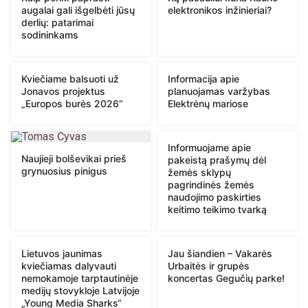
augalai gali išgelbėti jūsų
elektronikos inžinieriai?
derlių: patarimai
sodininkams
Kviečiame balsuoti už
Informacija apie
Jonavos projektus
planuojamas varžybas
„Europos burės 2026“
Elektrėnų mariose
Informuojame apie
Naujieji bolševikai prieš
pakeistą prašymų dėl
grynuosius pinigus
žemės sklypų
pagrindinės žemės
naudojimo paskirties
keitimo teikimo tvarką
Lietuvos jaunimas
Jau šiandien – Vakarės
kviečiamas dalyvauti
Urbaitės ir grupės
nemokamoje tarptautinėje
koncertas Gegučių parke!
medijų stovykloje Latvijoje
„Young Media Sharks“