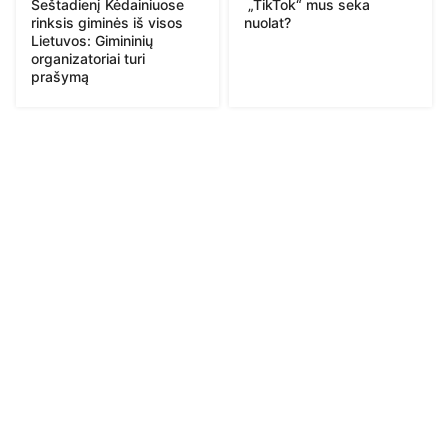
Šeštadienį Kėdainiuose
„TikTok“ mus seka
rinksis giminės iš visos
nuolat?
Lietuvos: Gimininių
organizatoriai turi
prašymą