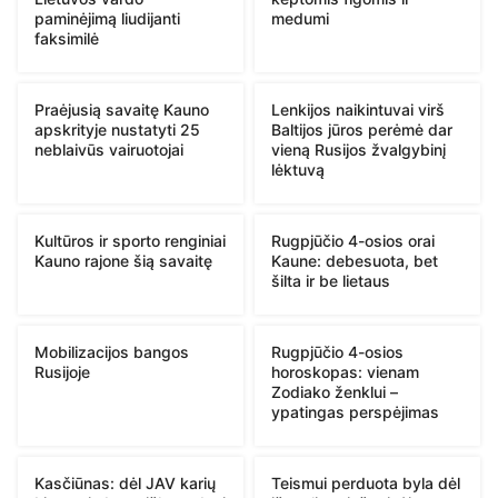
paminėjimą liudijanti
medumi
faksimilė
Praėjusią savaitę Kauno
Lenkijos naikintuvai virš
apskrityje nustatyti 25
Baltijos jūros perėmė dar
neblaivūs vairuotojai
vieną Rusijos žvalgybinį
lėktuvą
Kultūros ir sporto renginiai
Rugpjūčio 4-osios orai
Kauno rajone šią savaitę
Kaune: debesuota, bet
šilta ir be lietaus
Mobilizacijos bangos
Rugpjūčio 4-osios
Rusijoje
horoskopas: vienam
Zodiako ženklui –
ypatingas perspėjimas
Kasčiūnas: dėl JAV karių
Teismui perduota byla dėl