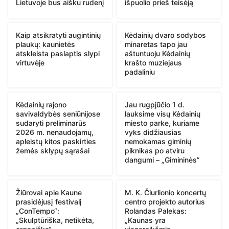
Lietuvoje bus aišku rudenį
išpuolio prieš teisėją
Kaip atsikratyti augintinių
Kėdainių dvaro sodybos
plaukų: kaunietės
minaretas tapo jau
atskleista paslaptis slypi
aštuntuoju Kėdainių
virtuvėje
krašto muziejaus
padaliniu
Kėdainių rajono
Jau rugpjūčio 1 d.
savivaldybės seniūnijose
lauksime visų Kėdainių
sudaryti preliminarūs
miesto parke, kuriame
2026 m. nenaudojamų,
vyks didžiausias
apleistų kitos paskirties
nemokamas giminių
žemės sklypų sąrašai
piknikas po atviru
dangumi – „Gimininės”
Žiūrovai apie Kaune
M. K. Čiurlionio koncertų
prasidėjusį festivalį
centro projekto autorius
„ConTempo“:
Rolandas Palekas:
„Skulptūriška, netikėta,
„Kaunas yra