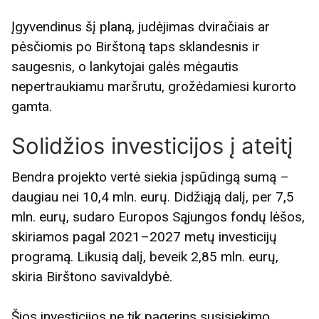
Įgyvendinus šį planą, judėjimas dviračiais ar
pėsčiomis po Birštoną taps sklandesnis ir
saugesnis, o lankytojai galės mėgautis
nepertraukiamu maršrutu, grožėdamiesi kurorto
gamta.
Solidžios investicijos į ateitį
Bendra projekto vertė siekia įspūdingą sumą –
daugiau nei 10,4 mln. eurų. Didžiąją dalį, per 7,5
mln. eurų, sudaro Europos Sąjungos fondų lėšos,
skiriamos pagal 2021–2027 metų investicijų
programą. Likusią dalį, beveik 2,85 mln. eurų,
skiria Birštono savivaldybė.
Šios investicijos ne tik pagerins susisiekimo