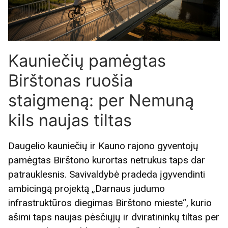
Kauniečių pamėgtas
Birštonas ruošia
staigmeną: per Nemuną
kils naujas tiltas
Daugelio kauniečių ir Kauno rajono gyventojų
pamėgtas Birštono kurortas netrukus taps dar
patrauklesnis. Savivaldybė pradeda įgyvendinti
ambicingą projektą „Darnaus judumo
infrastruktūros diegimas Birštono mieste“, kurio
ašimi taps naujas pėsčiųjų ir dviratininkų tiltas per