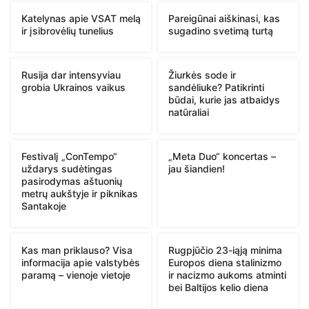
Katelynas apie VSAT melą
Pareigūnai aiškinasi, kas
ir įsibrovėlių tunelius
sugadino svetimą turtą
Rusija dar intensyviau
Žiurkės sode ir
grobia Ukrainos vaikus
sandėliuke? Patikrinti
būdai, kurie jas atbaidys
natūraliai
Festivalį „ConTempo“
„Meta Duo“ koncertas –
uždarys sudėtingas
jau šiandien!
pasirodymas aštuonių
metrų aukštyje ir piknikas
Santakoje
Kas man priklauso? Visa
Rugpjūčio 23-iąją minima
informacija apie valstybės
Europos diena stalinizmo
paramą – vienoje vietoje
ir nacizmo aukoms atminti
bei Baltijos kelio diena