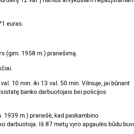
171 euras.
ers (gim. 1958 m.) pranešimą.
čiai.
. 10 min. iki 13 val. 50 min. Vilniuje, jai būnant
statę banko darbuotojais bei policijos
im. 1939 m.) pranešė, kad paskambino
nko darbuotoja. Iš 87 metų vyro apgaulės būdu buv