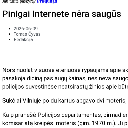
Jau turite paskyrą?
Prisijungti
Pinigai internete nėra saugūs
2026-06-09
Tomas Čyvas
Redakcija
Nors nuolat visuose eteriuose rypaujama apie skai
pasakoja didiną paslaugų kainas, nes neva saugo 
policijos suvestinėse neatsirastų žinios apie būt
Sukčiai Vilniuje po du kartus apgavo dvi moteris, 
Kaip pranešė Policijos departamentas, pirmadienį į
komisariatą kreipėsi moteris (gim. 1970 m.). Ji 