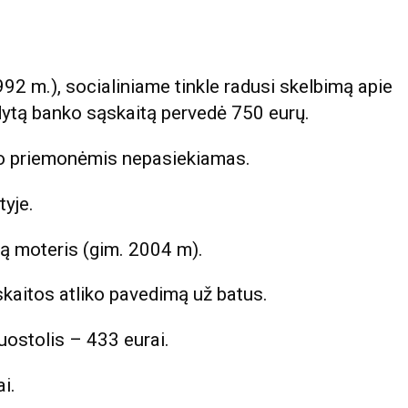
92 m.), socialiniame tinkle radusi skelbimą apie
ytą banko sąskaitą pervedė 750 eurų.
io priemonėmis nepasiekiamas.
yje.
tą moteris (gim. 2004 m).
skaitos atliko pavedimą už batus.
uostolis – 433 eurai.
i.