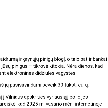
drumą ir grynųjų pinigų blogį, o taip pat ir bankai
jūsų pinigus – tikrovė kitokia. Nėra dienos, kad
ent elektronines didžiules vagystes.
iš jų pasisavindami beveik 30 tūkst. eurų.
 Vilniaus apskrities vyriausiąjį policijos
pareiškė, kad 2025 m. vasario mėn. internetinėje