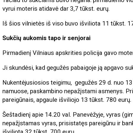
vyrui moteris atidavė dar 3,7 tūkst. eurų.
Iš šios vilnietės iš viso buvo išviliota 11 tūkst. 
Sukčių aukomis tapo ir senjorai
Pirmadienį Vilniaus apskrities policija gavo mot
Ji skundėsi, kad gegužės pabaigoje ją apgavo suk
Nukentėjusiosios teigimu, gegužės 29 d. nuo 13 val
namuose, paskambino nepažįstami asmenys. Prisi
pareigūnais, apgaule išviliojo 13 tūkst. 780 eurų.
Šeštadienį apie 14.20 val. Panevėžyje, vyras (g
nepažįstamas vyras, prisistatęs pareigūnu ir ba
išviliota 32 tūkst. 700 eurų.