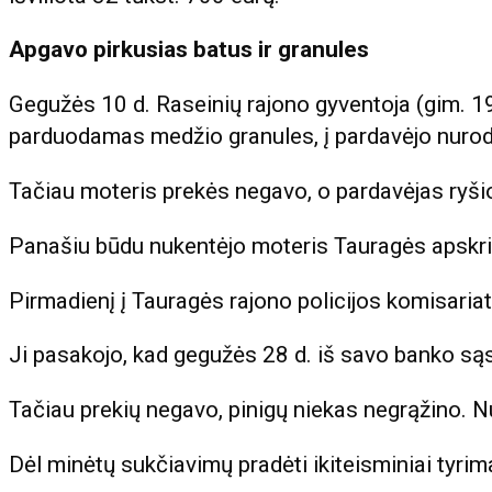
Apgavo pirkusias batus ir granules
Gegužės 10 d. Raseinių rajono gyventoja (gim. 19
parduodamas medžio granules, į pardavėjo nurod
Tačiau moteris prekės negavo, o pardavėjas ryš
Panašiu būdu nukentėjo moteris Tauragės apskrit
Pirmadienį į Tauragės rajono policijos komisaria
Ji pasakojo, kad gegužės 28 d. iš savo banko są
Tačiau prekių negavo, pinigų niekas negrąžino. N
Dėl minėtų sukčiavimų pradėti ikiteisminiai tyrima