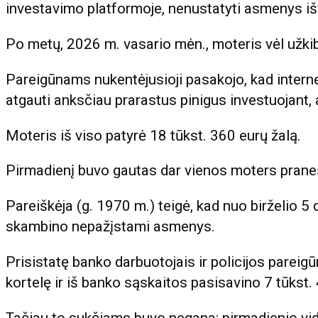
investavimo platformoje, nenustatyti asmenys išvi
Po metų, 2026 m. vasario mėn., moteris vėl užkib
Pareigūnams nukentėjusioji pasakojo, kad interne
atgauti anksčiau prarastus pinigus investuojant, a
Moteris iš viso patyrė 18 tūkst. 360 eurų žalą.
Pirmadienį buvo gautas dar vienos moters pran
Pareiškėja (g. 1970 m.) teigė, kad nuo birželio 5 d.
skambino nepažįstami asmenys.
Prisistatę banko darbuotojais ir policijos pareig
kortelę ir iš banko sąskaitos pasisavino 7 tūkst.
Tačiau to sukčiams buvo negana: pirmadienio vi