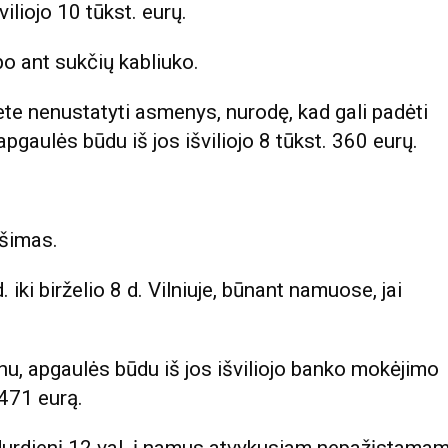
liojo 10 tūkst. eurų.
o ant sukčių kabliuko.
te nenustatyti asmenys, nurodę, kad gali padėti
pgaulės būdu iš jos išviliojo 8 tūkst. 360 eurų.
ešimas.
 iki birželio 8 d. Vilniuje, būnant namuose, jai
ūnu, apgaulės būdu iš jos išviliojo banko mokėjimo
 471 eurą.
durdienį 12 val. į namus atvykusiam nepažįstama