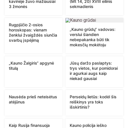
kavinėje žuvo mažiausiai
(Mt 14, 20) XVIII eilinis
3 žmonės
sekmadienis
Rugpjūčio 2-osios
„Kauno grūdų“ vadovas:
horoskopas: vienam
verslui šiandien
ženklui žvaigždės siunčia
nebepakanka būti tik
svarbų įspėjimą
mokesčių mokėtoju
„Kauno Žalgiris“ apgynė
Jūsų daržo paslaptys:
titulą
trys vietos, kur pomidorai
ir agurkai augs kaip
niekad gausiai
Nausėda prieš neteisėtus
Perseidų lietūs: kodėl šis
atėjūnus
reiškinys yra toks
išskirtinis?
Kaip Rusija finansuoja
Kauno policija ieško