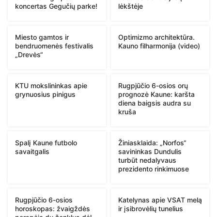
koncertas Gegučių parke!
lėkštėje
Miesto gamtos ir
Optimizmo architektūra.
bendruomenės festivalis
Kauno filharmonija (video)
„Drevės“
KTU mokslininkas apie
Rugpjūčio 6-osios orų
grynuosius pinigus
prognozė Kaune: karšta
diena baigsis audra su
kruša
Spalį Kaune futbolo
Žiniasklaida: „Norfos“
savaitgalis
savininkas Dundulis
turbūt nedalyvaus
prezidento rinkimuose
Rugpjūčio 6-osios
Katelynas apie VSAT melą
horoskopas: žvaigždės
ir įsibrovėlių tunelius