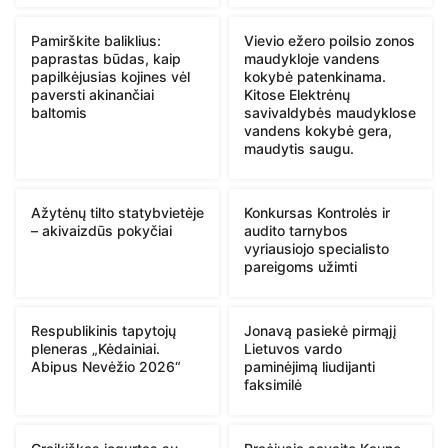
Pamirškite baliklius:
Vievio ežero poilsio zonos
paprastas būdas, kaip
maudykloje vandens
papilkėjusias kojines vėl
kokybė patenkinama.
paversti akinančiai
Kitose Elektrėnų
baltomis
savivaldybės maudyklose
vandens kokybė gera,
maudytis saugu.
Ažytėnų tilto statybvietėje
Konkursas Kontrolės ir
– akivaizdūs pokyčiai
audito tarnybos
vyriausiojo specialisto
pareigoms užimti
Respublikinis tapytojų
Jonavą pasiekė pirmąjį
pleneras „Kėdainiai.
Lietuvos vardo
Abipus Nevėžio 2026“
paminėjimą liudijanti
faksimilė