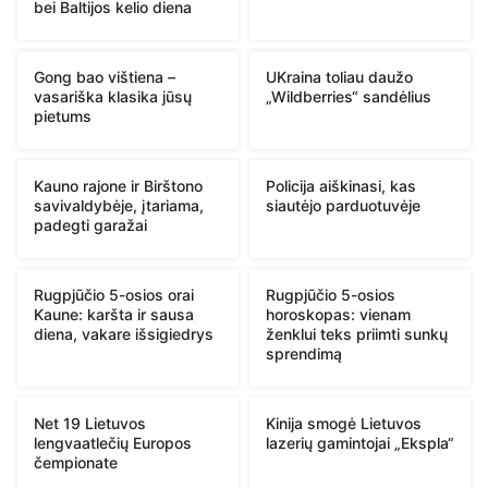
bei Baltijos kelio diena
Gong bao vištiena –
UKraina toliau daužo
vasariška klasika jūsų
„Wildberries“ sandėlius
pietums
Kauno rajone ir Birštono
Policija aiškinasi, kas
savivaldybėje, įtariama,
siautėjo parduotuvėje
padegti garažai
Rugpjūčio 5-osios orai
Rugpjūčio 5-osios
Kaune: karšta ir sausa
horoskopas: vienam
diena, vakare išsigiedrys
ženklui teks priimti sunkų
sprendimą
Net 19 Lietuvos
Kinija smogė Lietuvos
lengvaatlečių Europos
lazerių gamintojai „Ekspla“
čempionate