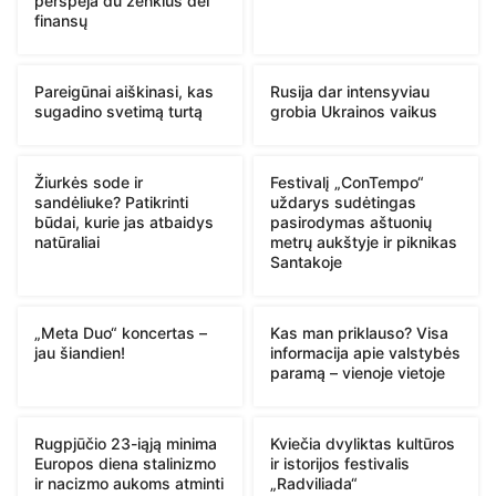
perspėja du ženklus dėl
finansų
Pareigūnai aiškinasi, kas
Rusija dar intensyviau
sugadino svetimą turtą
grobia Ukrainos vaikus
Žiurkės sode ir
Festivalį „ConTempo“
sandėliuke? Patikrinti
uždarys sudėtingas
būdai, kurie jas atbaidys
pasirodymas aštuonių
natūraliai
metrų aukštyje ir piknikas
Santakoje
„Meta Duo“ koncertas –
Kas man priklauso? Visa
jau šiandien!
informacija apie valstybės
paramą – vienoje vietoje
Rugpjūčio 23-iąją minima
Kviečia dvyliktas kultūros
Europos diena stalinizmo
ir istorijos festivalis
ir nacizmo aukoms atminti
„Radviliada“