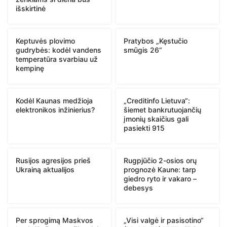
išskirtinė
Keptuvės plovimo
Pratybos „Kęstučio
gudrybės: kodėl vandens
smūgis 26“
temperatūra svarbiau už
kempinę
Kodėl Kaunas medžioja
„Creditinfo Lietuva“:
elektronikos inžinierius?
šiemet bankrutuojančių
įmonių skaičius gali
pasiekti 915
Rusijos agresijos prieš
Rugpjūčio 2-osios orų
Ukrainą aktualijos
prognozė Kaune: tarp
giedro ryto ir vakaro –
debesys
Per sprogimą Maskvos
„Visi valgė ir pasisotino“