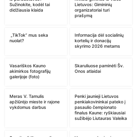
Sužinokite, kodėl tai
Lietuvos: Gimininių
didžiausia klaida
organizatoriai turi
prašymą
„TikTok“ mus seka
Informacija dėl socialinių
nuolat?
kortelių ir donacijų
skyrimo 2026 metams
Vasariškos Kauno
Skaruliuose paminėti Šv.
akimirkos fotografijų
Onos atlaidai
galerijoje (foto)
Meras V. Tamulis
Penki jaunieji Lietuvos
apžiūrėjo mieste ir rajone
penkiakovininkai pateko į
vykdomus darbus
pasaulio čempionato
finalus Kaune: ryškiausiai
sužibėjo Liutauras Valeika