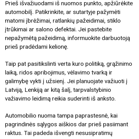
Prieš išvažiuodami iš nuomos punkto, apžiūrėkite
automobilį. Patikrinkite, ar sutartyje pažymėti
matomi įbrėžimai, ratlankių pažeidimai, stiklo
įtrūkimai ar salono defektai. Jei pastebite
nepažymėtą pažeidimą, informuokite darbuotoją
prieš pradėdami kelionę.
Taip pat pasitikslinti verta kuro politiką, grąžinimo
laiką, ridos apribojimus, vėlavimo tvarką ir
galimybę vykti į užsienį. Jei planuojate važiuoti į
Latviją, Lenkiją ar kitą šalį, tarpvalstybinio
važiavimo leidimą reikia suderinti iš anksto.
Automobilio nuoma tampa paprastesnė, kai
pagrindinės sąlygos aiškios dar prieš pasiimant
raktus. Tai padeda išvengti nesusipratimų