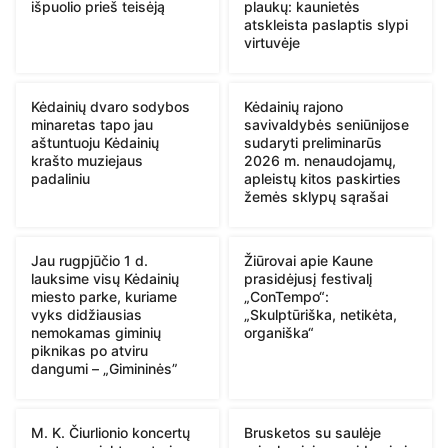
išpuolio prieš teisėją
plaukų: kaunietės
atskleista paslaptis slypi
virtuvėje
Kėdainių dvaro sodybos
Kėdainių rajono
minaretas tapo jau
savivaldybės seniūnijose
aštuntuoju Kėdainių
sudaryti preliminarūs
krašto muziejaus
2026 m. nenaudojamų,
padaliniu
apleistų kitos paskirties
žemės sklypų sąrašai
Jau rugpjūčio 1 d.
Žiūrovai apie Kaune
lauksime visų Kėdainių
prasidėjusį festivalį
miesto parke, kuriame
„ConTempo“:
vyks didžiausias
„Skulptūriška, netikėta,
nemokamas giminių
organiška“
piknikas po atviru
dangumi – „Gimininės”
M. K. Čiurlionio koncertų
Brusketos su saulėje