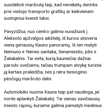
susidėlioti maršrutą taip, kad nereikėtų derintis
prie viešojo transporto grafikų ar kiekvienam
sustojimui kviesti taksi.
Pavyzdžiui, nuo centro galima nuvažiuoti į
Aleksoto apžvalgos aikštelę, iš kurios atsiveria
viena geriausių Kauno panoramų. Iš ten matyti
Nemuno ir Neries santaka, Senamiestis, pilis ir
Žaliakalnis. Tai vieta, kurią kauniečiai dažnai
parodo svečiams, tačiau trumpam atvykę turistai
ją kartais praleidžia, nes ji nėra tiesioginio
pėsčiųjų maršruto dalis.
Automobilio nuoma Kaune taip pat naudinga, jei
norite aplankyti Žaliakalnį. Tai vienas savičiausių
miesto rajonų, kuriame galima pamatyti medinius