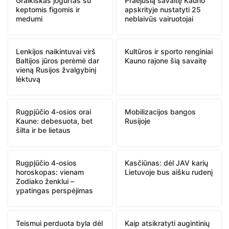
Graikiškas jogurtas su
Praėjusią savaitę Kauno
keptomis figomis ir
apskrityje nustatyti 25
medumi
neblaivūs vairuotojai
Lenkijos naikintuvai virš
Kultūros ir sporto renginiai
Baltijos jūros perėmė dar
Kauno rajone šią savaitę
vieną Rusijos žvalgybinį
lėktuvą
Rugpjūčio 4-osios orai
Mobilizacijos bangos
Kaune: debesuota, bet
Rusijoje
šilta ir be lietaus
Rugpjūčio 4-osios
Kasčiūnas: dėl JAV karių
horoskopas: vienam
Lietuvoje bus aišku rudenį
Zodiako ženklui –
ypatingas perspėjimas
Teismui perduota byla dėl
Kaip atsikratyti augintinių