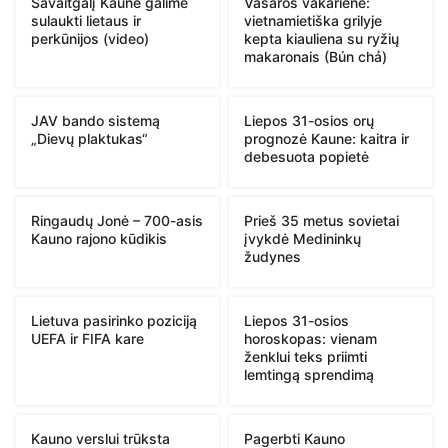
Savaitgalį Kaune galime
Vasaros vakarienė:
sulaukti lietaus ir
vietnamietiška grilyje
perkūnijos (video)
kepta kiauliena su ryžių
makaronais (Bún chả)
JAV bando sistemą
Liepos 31-osios orų
„Dievų plaktukas“
prognozė Kaune: kaitra ir
debesuota popietė
Ringaudų Jonė – 700-asis
Prieš 35 metus sovietai
Kauno rajono kūdikis
įvykdė Medininkų
žudynes
Lietuva pasirinko poziciją
Liepos 31-osios
UEFA ir FIFA kare
horoskopas: vienam
ženklui teks priimti
lemtingą sprendimą
Kauno verslui trūksta
Pagerbti Kauno