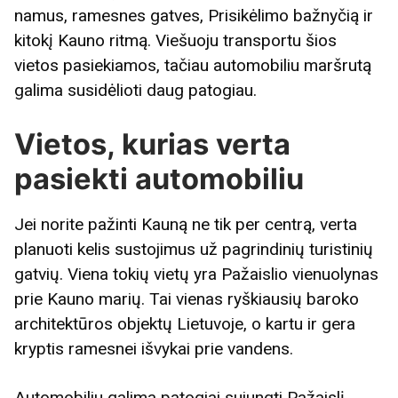
namus, ramesnes gatves, Prisikėlimo bažnyčią ir
kitokį Kauno ritmą. Viešuoju transportu šios
vietos pasiekiamos, tačiau automobiliu maršrutą
galima susidėlioti daug patogiau.
Vietos, kurias verta
pasiekti automobiliu
Jei norite pažinti Kauną ne tik per centrą, verta
planuoti kelis sustojimus už pagrindinių turistinių
gatvių. Viena tokių vietų yra Pažaislio vienuolynas
prie Kauno marių. Tai vienas ryškiausių baroko
architektūros objektų Lietuvoje, o kartu ir gera
kryptis ramesnei išvykai prie vandens.
Automobiliu galima patogiai sujungti Pažaislį,