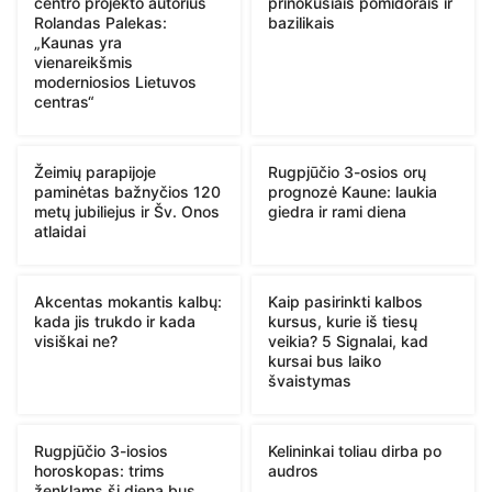
centro projekto autorius
prinokusiais pomidorais ir
Rolandas Palekas:
bazilikais
„Kaunas yra
vienareikšmis
moderniosios Lietuvos
centras“
Žeimių parapijoje
Rugpjūčio 3-osios orų
paminėtas bažnyčios 120
prognozė Kaune: laukia
metų jubiliejus ir Šv. Onos
giedra ir rami diena
atlaidai
Akcentas mokantis kalbų:
Kaip pasirinkti kalbos
kada jis trukdo ir kada
kursus, kurie iš tiesų
visiškai ne?
veikia? 5 Signalai, kad
kursai bus laiko
švaistymas
Rugpjūčio 3-iosios
Kelininkai toliau dirba po
horoskopas: trims
audros
ženklams ši diena bus