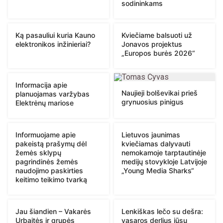
sodininkams
Ką pasauliui kuria Kauno
Kviečiame balsuoti už
elektronikos inžinieriai?
Jonavos projektus
„Europos burės 2026“
Informacija apie
Naujieji bolševikai prieš
planuojamas varžybas
grynuosius pinigus
Elektrėnų mariose
Informuojame apie
Lietuvos jaunimas
pakeistą prašymų dėl
kviečiamas dalyvauti
žemės sklypų
nemokamoje tarptautinėje
pagrindinės žemės
medijų stovykloje Latvijoje
naudojimo paskirties
„Young Media Sharks“
keitimo teikimo tvarką
Jau šiandien – Vakarės
Lenkiškas lečo su dešra:
Urbaitės ir grupės
vasaros derlius jūsų