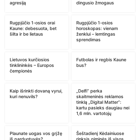
agresiją
dingusio žmogaus
Rugpjūčio 1-osios orai
Rugpjūčio 1-osios
Kaune: debesuota, bet
horoskopas: vienam
šilta ir be lietaus
ženklui – lemtingas
sprendimas
Lietuvos kurčiosios
Futbolas ir regbis Kaune
tinklininkės – Europos
bus?
čempionės
Kaip išrinkti dovaną vyrui,
„Delfi“ perka
kuri nenuvils?
skaitmeninės reklamos
tinklą „Digital Matter“:
kartu pasieks daugiau nei
1,6 mln. vartotojų
Plaunate uogas vos grįžę
Šeštadienį Kėdainiuose
iš parduotuvės?
rinksis giminės iš visos