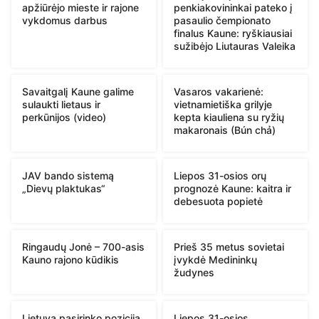
apžiūrėjo mieste ir rajone
penkiakovininkai pateko į
vykdomus darbus
pasaulio čempionato
finalus Kaune: ryškiausiai
sužibėjo Liutauras Valeika
Savaitgalį Kaune galime
Vasaros vakarienė:
sulaukti lietaus ir
vietnamietiška grilyje
perkūnijos (video)
kepta kiauliena su ryžių
makaronais (Bún chả)
JAV bando sistemą
Liepos 31-osios orų
„Dievų plaktukas“
prognozė Kaune: kaitra ir
debesuota popietė
Ringaudų Jonė – 700-asis
Prieš 35 metus sovietai
Kauno rajono kūdikis
įvykdė Medininkų
žudynes
Lietuva pasirinko poziciją
Liepos 31-osios