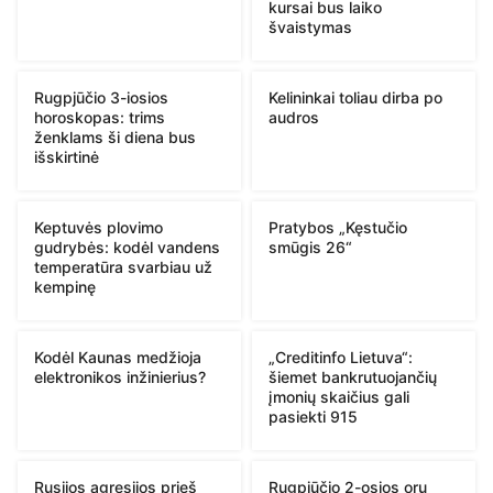
kursai bus laiko
švaistymas
Rugpjūčio 3-iosios
Kelininkai toliau dirba po
horoskopas: trims
audros
ženklams ši diena bus
išskirtinė
Keptuvės plovimo
Pratybos „Kęstučio
gudrybės: kodėl vandens
smūgis 26“
temperatūra svarbiau už
kempinę
Kodėl Kaunas medžioja
„Creditinfo Lietuva“:
elektronikos inžinierius?
šiemet bankrutuojančių
įmonių skaičius gali
pasiekti 915
Rusijos agresijos prieš
Rugpjūčio 2-osios orų