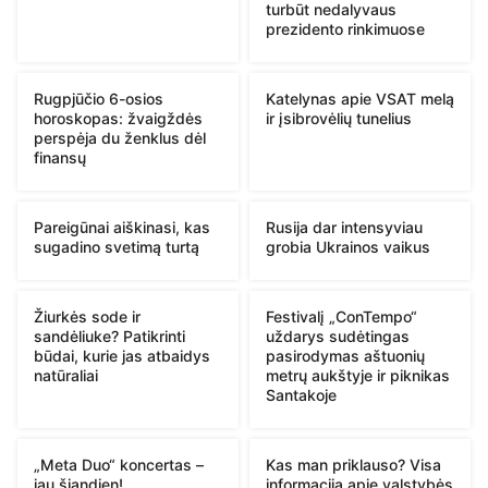
turbūt nedalyvaus
prezidento rinkimuose
Rugpjūčio 6-osios
Katelynas apie VSAT melą
horoskopas: žvaigždės
ir įsibrovėlių tunelius
perspėja du ženklus dėl
finansų
Pareigūnai aiškinasi, kas
Rusija dar intensyviau
sugadino svetimą turtą
grobia Ukrainos vaikus
Žiurkės sode ir
Festivalį „ConTempo“
sandėliuke? Patikrinti
uždarys sudėtingas
būdai, kurie jas atbaidys
pasirodymas aštuonių
natūraliai
metrų aukštyje ir piknikas
Santakoje
„Meta Duo“ koncertas –
Kas man priklauso? Visa
jau šiandien!
informacija apie valstybės