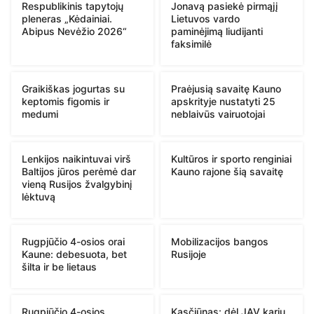
Respublikinis tapytojų
Jonavą pasiekė pirmąjį
pleneras „Kėdainiai.
Lietuvos vardo
Abipus Nevėžio 2026“
paminėjimą liudijanti
faksimilė
Graikiškas jogurtas su
Praėjusią savaitę Kauno
keptomis figomis ir
apskrityje nustatyti 25
medumi
neblaivūs vairuotojai
Lenkijos naikintuvai virš
Kultūros ir sporto renginiai
Baltijos jūros perėmė dar
Kauno rajone šią savaitę
vieną Rusijos žvalgybinį
lėktuvą
Rugpjūčio 4-osios orai
Mobilizacijos bangos
Kaune: debesuota, bet
Rusijoje
šilta ir be lietaus
Rugpjūčio 4-osios
Kasčiūnas: dėl JAV karių