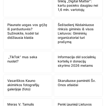
tinklą „Digital Matter“:
kartu pasieks daugiau nei
1,6 mln. vartotojų
Plaunate uogas vos grįžę
Šeštadienį Kėdainiuose
iš parduotuvės?
rinksis giminės iš visos
Sužinokite, kodėl tai
Lietuvos: Gimininių
didžiausia klaida
organizatoriai turi
prašymą
„TikTok“ mus seka
Informacija dėl socialinių
nuolat?
kortelių ir donacijų
skyrimo 2026 metams
Vasariškos Kauno
Skaruliuose paminėti Šv.
akimirkos fotografijų
Onos atlaidai
galerijoje (foto)
Meras V. Tamulis
Penki jaunieji Lietuvos