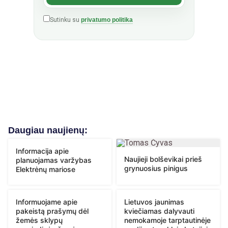
Sutinku su
privatumo politika
Daugiau naujienų:
Informacija apie
Naujieji bolševikai prieš
planuojamas varžybas
grynuosius pinigus
Elektrėnų mariose
Informuojame apie
Lietuvos jaunimas
pakeistą prašymų dėl
kviečiamas dalyvauti
žemės sklypų
nemokamoje tarptautinėje