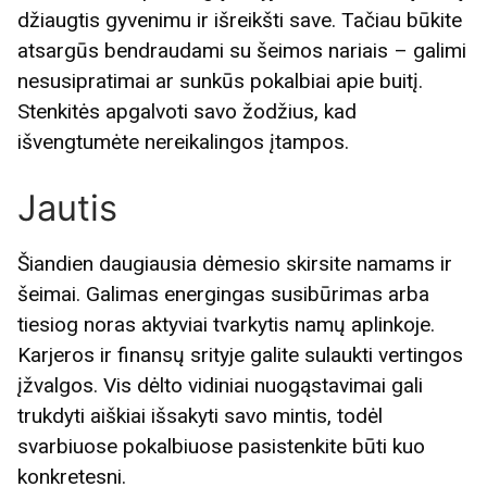
džiaugtis gyvenimu ir išreikšti save. Tačiau būkite
atsargūs bendraudami su šeimos nariais – galimi
nesusipratimai ar sunkūs pokalbiai apie buitį.
Stenkitės apgalvoti savo žodžius, kad
išvengtumėte nereikalingos įtampos.
Jautis
Šiandien daugiausia dėmesio skirsite namams ir
šeimai. Galimas energingas susibūrimas arba
tiesiog noras aktyviai tvarkytis namų aplinkoje.
Karjeros ir finansų srityje galite sulaukti vertingos
įžvalgos. Vis dėlto vidiniai nuogąstavimai gali
trukdyti aiškiai išsakyti savo mintis, todėl
svarbiuose pokalbiuose pasistenkite būti kuo
konkretesni.