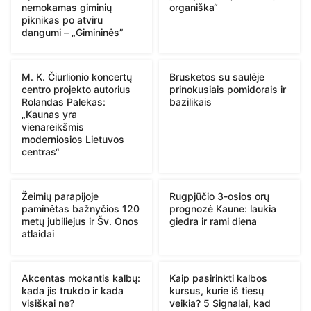
nemokamas giminių
organiška“
piknikas po atviru
dangumi – „Gimininės”
M. K. Čiurlionio koncertų
Brusketos su saulėje
centro projekto autorius
prinokusiais pomidorais ir
Rolandas Palekas:
bazilikais
„Kaunas yra
vienareikšmis
moderniosios Lietuvos
centras“
Žeimių parapijoje
Rugpjūčio 3-osios orų
paminėtas bažnyčios 120
prognozė Kaune: laukia
metų jubiliejus ir Šv. Onos
giedra ir rami diena
atlaidai
Akcentas mokantis kalbų:
Kaip pasirinkti kalbos
kada jis trukdo ir kada
kursus, kurie iš tiesų
visiškai ne?
veikia? 5 Signalai, kad