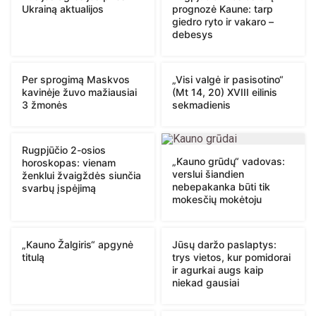
Ukrainą aktualijos
prognozė Kaune: tarp
giedro ryto ir vakaro –
debesys
Per sprogimą Maskvos
„Visi valgė ir pasisotino“
kavinėje žuvo mažiausiai
(Mt 14, 20) XVIII eilinis
3 žmonės
sekmadienis
Rugpjūčio 2-osios
„Kauno grūdų“ vadovas:
horoskopas: vienam
verslui šiandien
ženklui žvaigždės siunčia
nebepakanka būti tik
svarbų įspėjimą
mokesčių mokėtoju
„Kauno Žalgiris“ apgynė
Jūsų daržo paslaptys:
titulą
trys vietos, kur pomidorai
ir agurkai augs kaip
niekad gausiai