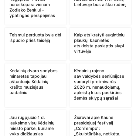
horoskopas: vienam
Lietuvoje bus aišku rudenį
Zodiako ženklui –
ypatingas perspėjimas
Teismui perduota byla dėl
Kaip atsikratyti augintinių
išpuolio prieš teisėją
plaukų: kaunietės
atskleista paslaptis slypi
virtuvėje
Kėdainių dvaro sodybos
Kėdainių rajono
minaretas tapo jau
savivaldybės seniūnijose
aštuntuoju Kėdainių
sudaryti preliminarūs
krašto muziejaus
2026 m. nenaudojamų,
padaliniu
apleistų kitos paskirties
žemės sklypų sąrašai
Jau rugpjūčio 1 d.
Žiūrovai apie Kaune
lauksime visų Kėdainių
prasidėjusį festivalį
miesto parke, kuriame
„ConTempo“:
vyks didžiausias
„Skulptūriška, netikėta,