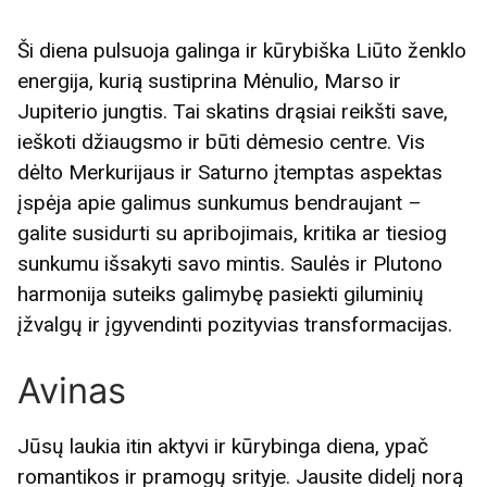
Ši diena pulsuoja galinga ir kūrybiška Liūto ženklo
energija, kurią sustiprina Mėnulio, Marso ir
Jupiterio jungtis. Tai skatins drąsiai reikšti save,
ieškoti džiaugsmo ir būti dėmesio centre. Vis
dėlto Merkurijaus ir Saturno įtemptas aspektas
įspėja apie galimus sunkumus bendraujant –
galite susidurti su apribojimais, kritika ar tiesiog
sunkumu išsakyti savo mintis. Saulės ir Plutono
harmonija suteiks galimybę pasiekti giluminių
įžvalgų ir įgyvendinti pozityvias transformacijas.
Avinas
Jūsų laukia itin aktyvi ir kūrybinga diena, ypač
romantikos ir pramogų srityje. Jausite didelį norą