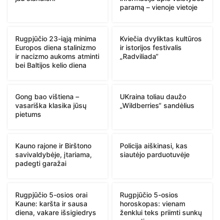
paramą – vienoje vietoje
Rugpjūčio 23-iąją minima
Kviečia dvyliktas kultūros
Europos diena stalinizmo
ir istorijos festivalis
ir nacizmo aukoms atminti
„Radviliada“
bei Baltijos kelio diena
Gong bao vištiena –
UKraina toliau daužo
vasariška klasika jūsų
„Wildberries“ sandėlius
pietums
Kauno rajone ir Birštono
Policija aiškinasi, kas
savivaldybėje, įtariama,
siautėjo parduotuvėje
padegti garažai
Rugpjūčio 5-osios orai
Rugpjūčio 5-osios
Kaune: karšta ir sausa
horoskopas: vienam
diena, vakare išsigiedrys
ženklui teks priimti sunkų