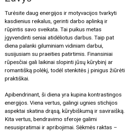
Turėsite daug energijos ir motyvacijos tvarkyti
kasdienius reikalus, gerinti darbo aplinką ir
rūpintis savo sveikata. Tai puikus metas
įgyvendinti seniai atidėliotus darbus. Taip pat
diena palanki giluminiam vidiniam darbui,
susijusiam su praeities patirtimis. Finansiniai
rūpesčiai gali laikinai slopinti jūsų kūrybinį ar
romantišką polėkį, todėl stenkitės į pinigus žiūrėti
praktiškai.
Apibendrinant, ši diena yra kupina kontrastingos
energijos. Viena vertus, galingi ugnies stichijos
aspektai skatina drąsą, kūrybiškumą ir saviraišką.
Kita vertus, bendravimo sferoje galimi
nesusipratimai ir apribojimai. Sėkmės raktas –