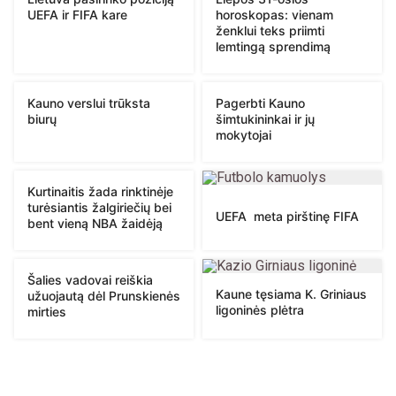
UEFA ir FIFA kare
horoskopas: vienam
ženklui teks priimti
lemtingą sprendimą
Kauno verslui trūksta
Pagerbti Kauno
biurų
šimtukininkai ir jų
mokytojai
Kurtinaitis žada rinktinėje
turėsiantis žalgiriečių bei
UEFA meta pirštinę FIFA
bent vieną NBA žaidėją
Šalies vadovai reiškia
Kaune tęsiama K. Griniaus
užuojautą dėl Prunskienės
ligoninės plėtra
mirties