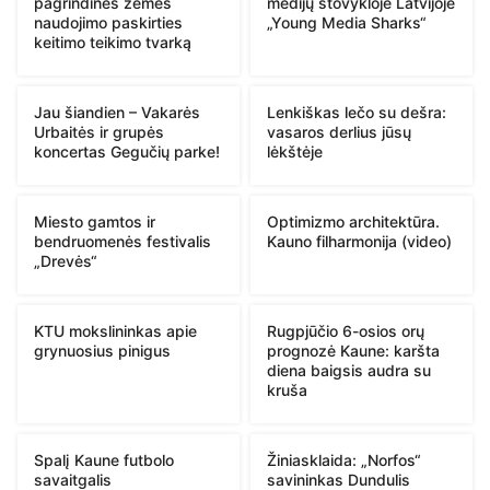
pagrindinės žemės
medijų stovykloje Latvijoje
naudojimo paskirties
„Young Media Sharks“
keitimo teikimo tvarką
Jau šiandien – Vakarės
Lenkiškas lečo su dešra:
Urbaitės ir grupės
vasaros derlius jūsų
koncertas Gegučių parke!
lėkštėje
Miesto gamtos ir
Optimizmo architektūra.
bendruomenės festivalis
Kauno filharmonija (video)
„Drevės“
KTU mokslininkas apie
Rugpjūčio 6-osios orų
grynuosius pinigus
prognozė Kaune: karšta
diena baigsis audra su
kruša
Spalį Kaune futbolo
Žiniasklaida: „Norfos“
savaitgalis
savininkas Dundulis