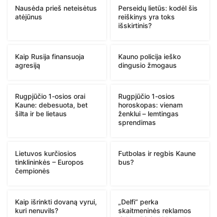
Nausėda prieš neteisėtus
Perseidų lietūs: kodėl šis
atėjūnus
reiškinys yra toks
išskirtinis?
Kaip Rusija finansuoja
Kauno policija ieško
agresiją
dingusio žmogaus
Rugpjūčio 1-osios orai
Rugpjūčio 1-osios
Kaune: debesuota, bet
horoskopas: vienam
šilta ir be lietaus
ženklui – lemtingas
sprendimas
Lietuvos kurčiosios
Futbolas ir regbis Kaune
tinklininkės – Europos
bus?
čempionės
Kaip išrinkti dovaną vyrui,
„Delfi“ perka
kuri nenuvils?
skaitmeninės reklamos