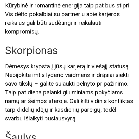
Kūrybinė ir romantinė energija taip pat bus stipri.
Vis dėlto pokalbiai su partneriu apie karjeros
reikalus gali būti sudėtingi ir reikalauti
kompromisų.
Skorpionas
Dėmesys krypsta į jūsų karjerą ir viešąjį statusą.
Nebijokite imtis lyderio vaidmens ir drąsiai siekti
savo tikslų – galite sulaukti pelnyto pripažinimo.
Taip pat diena palanki giluminiams pokyčiams
namų ar šeimos sferoje. Gali kilti vidinis konfliktas
tarp didelių idėjų ir kasdienių pareigų, todėl
svarbu išlaikyti pusiausvyrą.
Šaulys