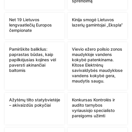
sprendimą
Net 19 Lietuvos
Kinija smogė Lietuvos
lengvaatlečių Europos
lazerių gamintojai „Ekspla“
čempionate
Pamirškite baliklius:
Vievio ežero poilsio zonos
paprastas būdas, kaip
maudykloje vandens
papilkėjusias kojines vėl
kokybė patenkinama.
paversti akinančiai
Kitose Elektrėnų
baltomis
savivaldybės maudyklose
vandens kokybė gera,
maudytis saugu.
Ažytėnų tilto statybvietėje
Konkursas Kontrolės ir
– akivaizdūs pokyčiai
audito tarnybos
vyriausiojo specialisto
pareigoms užimti