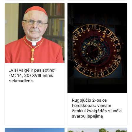
„Visi valgė ir pasisotino“
(Mt 14, 20) XVIII eilinis
sekmadienis
Rugpjūčio 2-osios
horoskopas: vienam
ženklui žvaigždės siunčia
svarbų įspėjimą