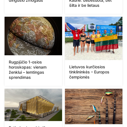
dingusio žmogaus
Kaune: debesuota, bet
šilta ir be lietaus
Rugpjūčio 1-osios
Lietuvos kurčiosios
horoskopas: vienam
tinklininkės – Europos
ženklui – lemtingas
čempionės
sprendimas