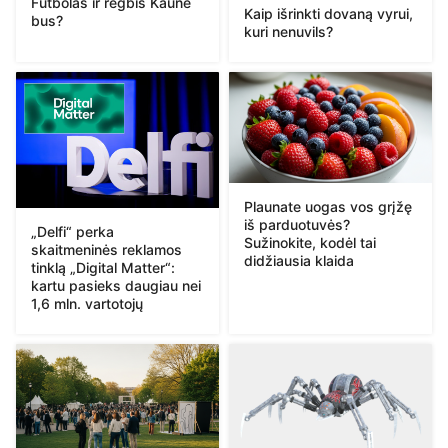
Futbolas ir regbis Kaune
Kaip išrinkti dovaną vyrui,
bus?
kuri nenuvils?
Plaunate uogas vos grįžę
iš parduotuvės?
„Delfi“ perka
Sužinokite, kodėl tai
skaitmeninės reklamos
didžiausia klaida
tinklą „Digital Matter“:
kartu pasieks daugiau nei
1,6 mln. vartotojų