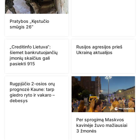
Pratybos „Kęstučio
smūgis 26“
„Creditinfo Lietuva“:
Rusijos agresijos prieš
šiemet bankrutuojančių
Ukrainą aktualijos
įmonių skaičius gali
pasiekti 915
Rugpjūčio 2-osios orų
prognozė Kaune: tarp
giedro ryto ir vakaro –
debesys
Per sprogimą Maskvos
kavinėje žuvo mažiausiai
3 žmonės