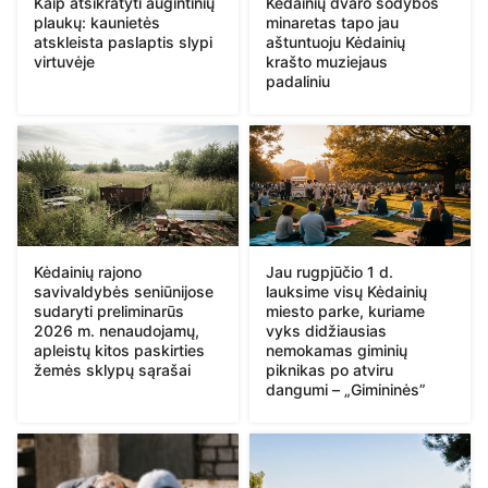
Kaip atsikratyti augintinių
Kėdainių dvaro sodybos
plaukų: kaunietės
minaretas tapo jau
atskleista paslaptis slypi
aštuntuoju Kėdainių
virtuvėje
krašto muziejaus
padaliniu
Kėdainių rajono
Jau rugpjūčio 1 d.
savivaldybės seniūnijose
lauksime visų Kėdainių
sudaryti preliminarūs
miesto parke, kuriame
2026 m. nenaudojamų,
vyks didžiausias
apleistų kitos paskirties
nemokamas giminių
žemės sklypų sąrašai
piknikas po atviru
dangumi – „Gimininės”