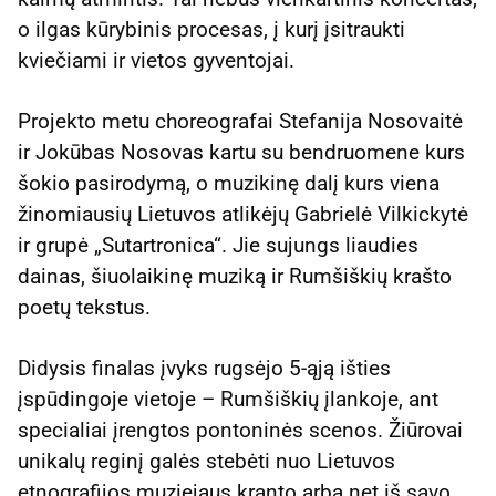
o ilgas kūrybinis procesas, į kurį įsitraukti
kviečiami ir vietos gyventojai.
Projekto metu choreografai Stefanija Nosovaitė
ir Jokūbas Nosovas kartu su bendruomene kurs
šokio pasirodymą, o muzikinę dalį kurs viena
žinomiausių Lietuvos atlikėjų Gabrielė Vilkickytė
ir grupė „Sutartronica“. Jie sujungs liaudies
dainas, šiuolaikinę muziką ir Rumšiškių krašto
poetų tekstus.
Didysis finalas įvyks rugsėjo 5-ąją išties
įspūdingoje vietoje – Rumšiškių įlankoje, ant
specialiai įrengtos pontoninės scenos. Žiūrovai
unikalų reginį galės stebėti nuo Lietuvos
etnografijos muziejaus kranto arba net iš savo