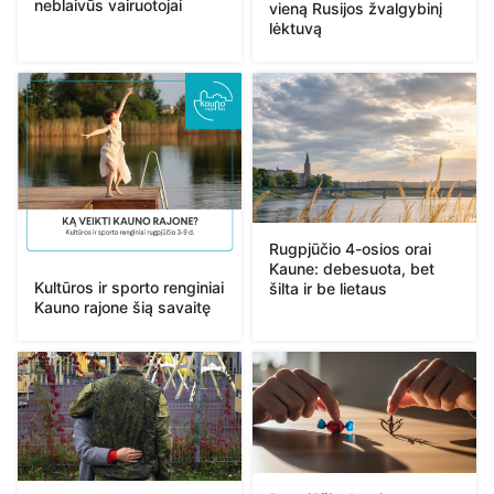
neblaivūs vairuotojai
vieną Rusijos žvalgybinį
lėktuvą
Rugpjūčio 4-osios orai
Kaune: debesuota, bet
Kultūros ir sporto renginiai
šilta ir be lietaus
Kauno rajone šią savaitę