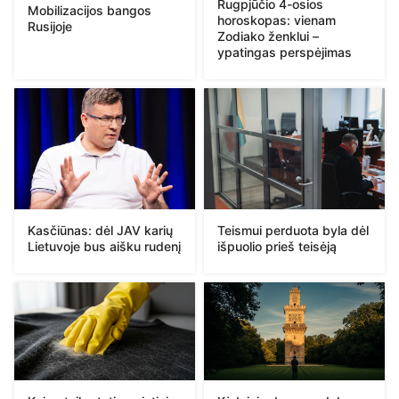
Rugpjūčio 4-osios
Mobilizacijos bangos
horoskopas: vienam
Rusijoje
Zodiako ženklui –
ypatingas perspėjimas
Kasčiūnas: dėl JAV karių
Teismui perduota byla dėl
Lietuvoje bus aišku rudenį
išpuolio prieš teisėją