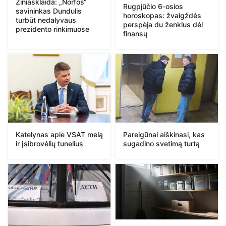
Žiniasklaida: „Norfos“
Rugpjūčio 6-osios
savininkas Dundulis
horoskopas: žvaigždės
turbūt nedalyvaus
perspėja du ženklus dėl
prezidento rinkimuose
finansų
Katelynas apie VSAT melą
Pareigūnai aiškinasi, kas
ir įsibrovėlių tunelius
sugadino svetimą turtą