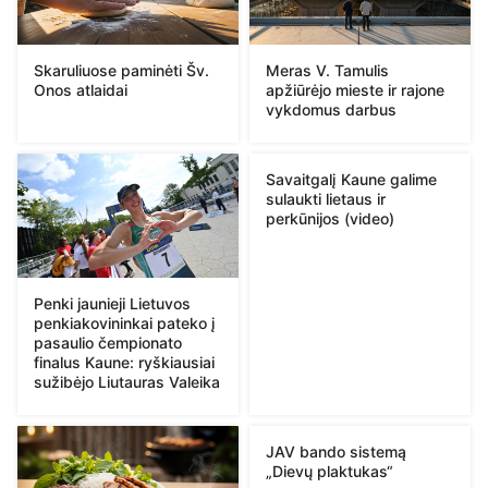
Skaruliuose paminėti Šv.
Meras V. Tamulis
Onos atlaidai
apžiūrėjo mieste ir rajone
vykdomus darbus
Savaitgalį Kaune galime
sulaukti lietaus ir
perkūnijos (video)
Penki jaunieji Lietuvos
penkiakovininkai pateko į
pasaulio čempionato
finalus Kaune: ryškiausiai
sužibėjo Liutauras Valeika
JAV bando sistemą
„Dievų plaktukas“