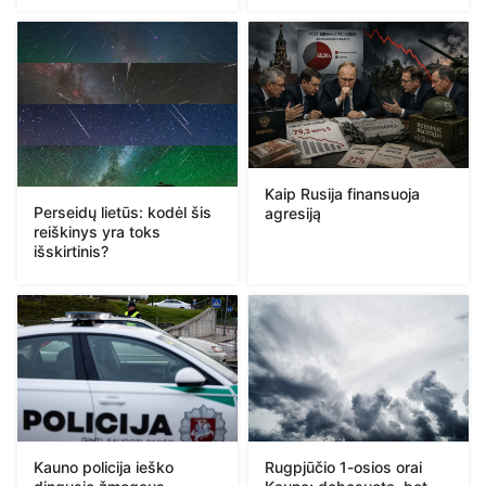
Kaip Rusija finansuoja
Perseidų lietūs: kodėl šis
agresiją
reiškinys yra toks
išskirtinis?
Kauno policija ieško
Rugpjūčio 1-osios orai