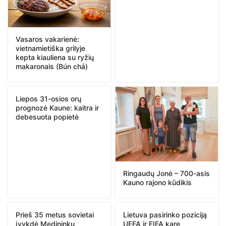
Vasaros vakarienė:
vietnamietiška grilyje
kepta kiauliena su ryžių
makaronais (Bún chả)
Liepos 31-osios orų
prognozė Kaune: kaitra ir
debesuota popietė
Ringaudų Jonė – 700-asis
Kauno rajono kūdikis
Prieš 35 metus sovietai
Lietuva pasirinko poziciją
įvykdė Medininkų
UEFA ir FIFA kare