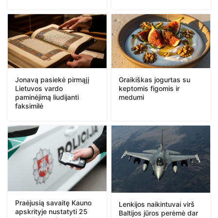
Jonavą pasiekė pirmąjį
Graikiškas jogurtas su
Lietuvos vardo
keptomis figomis ir
paminėjimą liudijanti
medumi
faksimilė
Praėjusią savaitę Kauno
Lenkijos naikintuvai virš
apskrityje nustatyti 25
Baltijos jūros perėmė dar