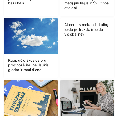
bazilikais
metų jubiliejus ir Šv. Onos
atlaidai
Akcentas mokantis kalbų:
kada jis trukdo ir kada
visiškai ne?
Rugpjūčio 3-osios orų
prognozė Kaune: laukia
giedra ir rami diena