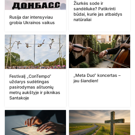
Žiurkės sode ir
sandėliuke? Patikrinti
būdai, kurie jas atbaidys
Rusija dar intensyviau
natūraliai
grobia Ukrainos vaikus
„Meta Duo“ koncertas –
Festivalį „ConTempo“
jau šiandien!
uždarys sudėtingas
pasirodymas aštuonių
metrų aukštyje ir piknikas
Santakoje