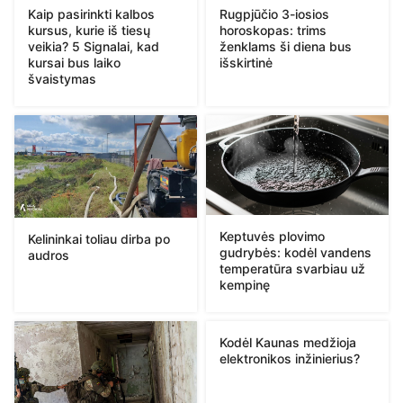
Kaip pasirinkti kalbos
Rugpjūčio 3-iosios
kursus, kurie iš tiesų
horoskopas: trims
veikia? 5 Signalai, kad
ženklams ši diena bus
kursai bus laiko
išskirtinė
švaistymas
Keptuvės plovimo
Kelininkai toliau dirba po
gudrybės: kodėl vandens
audros
temperatūra svarbiau už
kempinę
Kodėl Kaunas medžioja
elektronikos inžinierius?