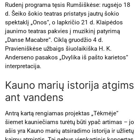
Rudenį programa tęsis Rumšiškėse: rugsėjo 18
d. Šeiko šokio teatras pristatys jautrų šokio
spektaklį „Onos“, o lapkričio 21 d. Klaipėdos
jaunimo teatras pakvies į muzikinį patyrimą
„Danse Macabre“. Ciklą gruodžio 4 d.
Pravieniškėse užbaigs šiuolaikiška H. K.
Anderseno pasakos „Dvylika iš pašto karietos“
interpretacija.
Kauno marių istorija atgims
ant vandens
Antrą kartą rengiamas projektas „Tėkmėje“
šiemet kauniečiams turėtų būti ypač artimas – jo
ašis yra Kauno marių atsiradimo istorija ir užlietų
kaimų atmintis. Tai nebus vienkartinis koncertas,