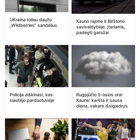
UKraina toliau daužo
Kauno rajone ir Birštono
„Wildberries“ sandėlius
savivaldybėje, įtariama,
padegti garažai
Policija aiškinasi, kas
Rugpjūčio 5-osios orai
siautėjo parduotuvėje
Kaune: karšta ir sausa
diena, vakare išsigiedrys