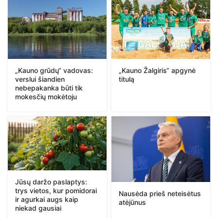
„Kauno Žalgiris“ apgynė
„Kauno grūdų“ vadovas:
titulą
verslui šiandien
nebepakanka būti tik
mokesčių mokėtoju
Jūsų daržo paslaptys:
trys vietos, kur pomidorai
Nausėda prieš neteisėtus
ir agurkai augs kaip
atėjūnus
niekad gausiai