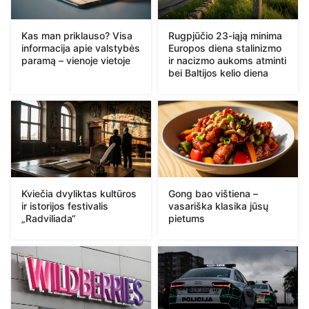
Kas man priklauso? Visa
Rugpjūčio 23-iąją minima
informacija apie valstybės
Europos diena stalinizmo
paramą – vienoje vietoje
ir nacizmo aukoms atminti
bei Baltijos kelio diena
Kviečia dvyliktas kultūros
Gong bao vištiena –
ir istorijos festivalis
vasariška klasika jūsų
„Radviliada“
pietums