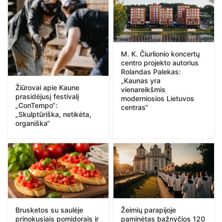
M. K. Čiurlionio koncertų
centro projekto autorius
Rolandas Palekas:
„Kaunas yra
Žiūrovai apie Kaune
vienareikšmis
prasidėjusį festivalį
moderniosios Lietuvos
„ConTempo“:
centras“
„Skulptūriška, netikėta,
organiška“
Brusketos su saulėje
Žeimių parapijoje
prinokusiais pomidorais ir
paminėtas bažnyčios 120