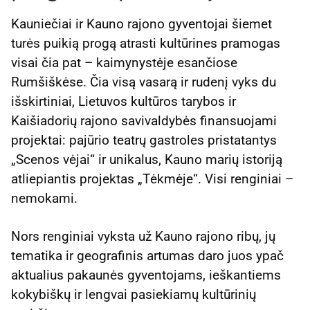
Kauniečiai ir Kauno rajono gyventojai šiemet
turės puikią progą atrasti kultūrines pramogas
visai čia pat – kaimynystėje esančiose
Rumšiškėse. Čia visą vasarą ir rudenį vyks du
išskirtiniai, Lietuvos kultūros tarybos ir
Kaišiadorių rajono savivaldybės finansuojami
projektai: pajūrio teatrų gastroles pristatantys
„Scenos vėjai“ ir unikalus, Kauno marių istoriją
atliepiantis projektas „Tėkmėje“. Visi renginiai –
nemokami.
Nors renginiai vyksta už Kauno rajono ribų, jų
tematika ir geografinis artumas daro juos ypač
aktualius pakaunės gyventojams, ieškantiems
kokybiškų ir lengvai pasiekiamų kultūrinių