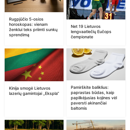
Rugpjūčio 5-osios
horoskopas: vienam
Net 19 Lietuvos
ženklui teks priimti sunkų
lengvaatlečių Eučops
sprendimą
čempionate
Pamirškite baliklius:
Kinija smogė Lietuvos
paprastas būdas, kaip
lazerių gamintojai „Ekspla“
papilkėjusias kojines vėl
paversti akinančiai
baltomis