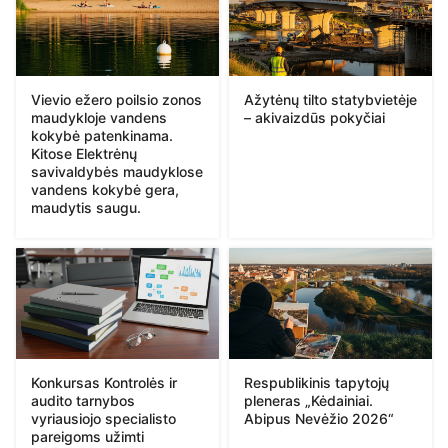
Vievio ežero poilsio zonos
Ažytėnų tilto statybvietėje
maudykloje vandens
– akivaizdūs pokyčiai
kokybė patenkinama.
Kitose Elektrėnų
savivaldybės maudyklose
vandens kokybė gera,
maudytis saugu.
Konkursas Kontrolės ir
Respublikinis tapytojų
audito tarnybos
pleneras „Kėdainiai.
vyriausiojo specialisto
Abipus Nevėžio 2026“
pareigoms užimti