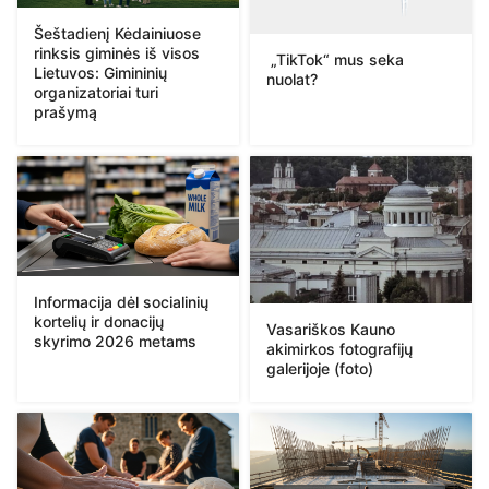
Šeštadienį Kėdainiuose
rinksis giminės iš visos
„TikTok“ mus seka
Lietuvos: Gimininių
nuolat?
organizatoriai turi
prašymą
Informacija dėl socialinių
kortelių ir donacijų
Vasariškos Kauno
skyrimo 2026 metams
akimirkos fotografijų
galerijoje (foto)