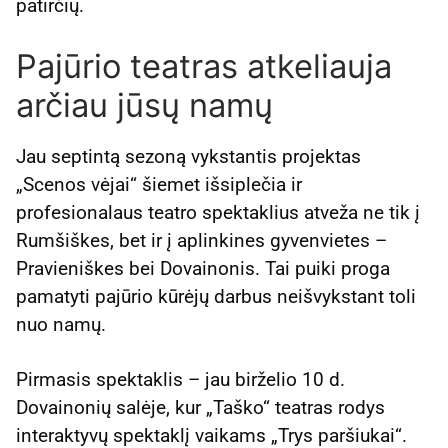
patirčių.
Pajūrio teatras atkeliauja
arčiau jūsų namų
Jau septintą sezoną vykstantis projektas
„Scenos vėjai“ šiemet išsiplečia ir
profesionalaus teatro spektaklius atveža ne tik į
Rumšiškes, bet ir į aplinkines gyvenvietes –
Pravieniškes bei Dovainonis. Tai puiki proga
pamatyti pajūrio kūrėjų darbus neišvykstant toli
nuo namų.
Pirmasis spektaklis – jau birželio 10 d.
Dovainonių salėje, kur „Taško“ teatras rodys
interaktyvų spektaklį vaikams „Trys paršiukai“.