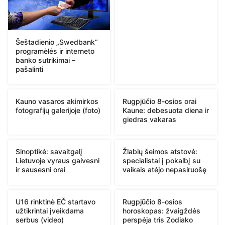
Šeštadienio „Swedbank“
programėlės ir interneto
banko sutrikimai –
pašalinti
Kauno vasaros akimirkos
Rugpjūčio 8-osios orai
fotografijų galerijoje (foto)
Kaune: debesuota diena ir
giedras vakaras
Sinoptikė: savaitgalį
Žlabių šeimos atstovė:
Lietuvoje vyraus gaivesni
specialistai į pokalbį su
ir sausesni orai
vaikais atėjo nepasiruošę
U16 rinktinė EČ startavo
Rugpjūčio 8-osios
užtikrintai įveikdama
horoskopas: žvaigždės
serbus (video)
perspėja tris Zodiako