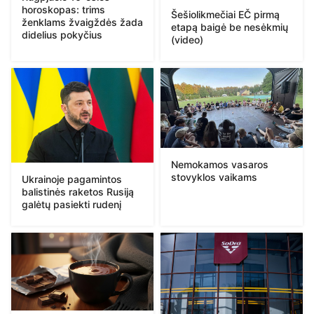
horoskopas: trims
Šešiolikmečiai EČ pirmą
ženklams žvaigždės žada
etapą baigė be nesėkmių
didelius pokyčius
(video)
Nemokamos vasaros
stovyklos vaikams
Ukrainoje pagamintos
balistinės raketos Rusiją
galėtų pasiekti rudenį