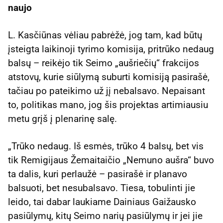
naujo
L. Kasčiūnas vėliau pabrėžė, jog tam, kad būtų
įsteigta laikinoji tyrimo komisija, pritrūko nedaug
balsų – reikėjo tik Seimo „aušriečių“ frakcijos
atstovų, kurie siūlymą suburti komisiją pasirašė,
tačiau po pateikimo už jį nebalsavo. Nepaisant
to, politikas mano, jog šis projektas artimiausiu
metu grįš į plenarinę salę.
„Trūko nedaug. Iš esmės, trūko 4 balsų, bet vis
tik Remigijaus Žemaitaičio „Nemuno aušra“ buvo
ta dalis, kuri perlaužė – pasirašė ir planavo
balsuoti, bet nesubalsavo. Tiesa, tobulinti jie
leido, tai dabar laukiame Dainiaus Gaižausko
pasiūlymų, kitų Seimo narių pasiūlymų ir jei jie