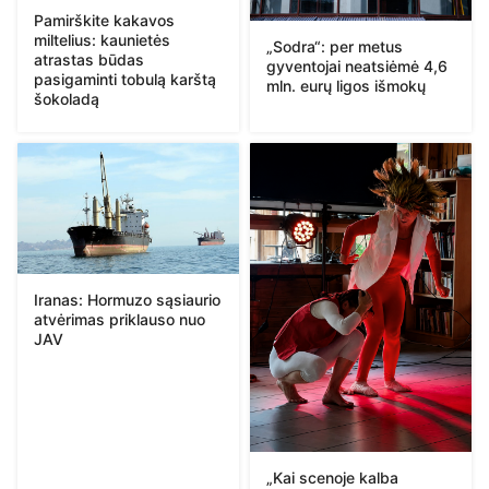
Pamirškite kakavos
miltelius: kaunietės
„Sodra“: per metus
atrastas būdas
gyventojai neatsiėmė 4,6
pasigaminti tobulą karštą
mln. eurų ligos išmokų
šokoladą
Iranas: Hormuzo sąsiaurio
atvėrimas priklauso nuo
JAV
„Kai scenoje kalba