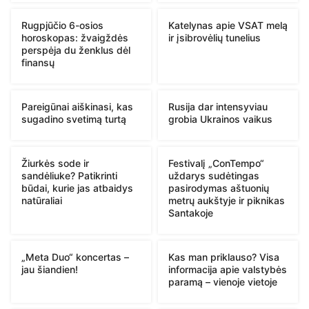
Rugpjūčio 6-osios
Katelynas apie VSAT melą
horoskopas: žvaigždės
ir įsibrovėlių tunelius
perspėja du ženklus dėl
finansų
Pareigūnai aiškinasi, kas
Rusija dar intensyviau
sugadino svetimą turtą
grobia Ukrainos vaikus
Žiurkės sode ir
Festivalį „ConTempo“
sandėliuke? Patikrinti
uždarys sudėtingas
būdai, kurie jas atbaidys
pasirodymas aštuonių
natūraliai
metrų aukštyje ir piknikas
Santakoje
„Meta Duo“ koncertas –
Kas man priklauso? Visa
jau šiandien!
informacija apie valstybės
paramą – vienoje vietoje