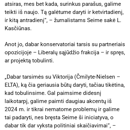
atsiras, mes bet kada, surinkus parašus, galime
teikti iš naujo. Tą galėtume daryti ir ketvirtadienį,
ir kitą antradienį“, – žurnalistams Seime sakė L.
Kasčiūnas.
Anot jo, dabar konservatoriai tarsis su partneriais
opozicijoje – Liberalų sąjūdžio frakcija – ir spręs,
ar projektą tobulinti.
„Dabar tarsimės su Viktorija (Čmilyte-Nielsen –
ELTA), ką čia geriausia būtų daryti, tačiau tikėtina,
kad tobulinsime. Gal paimsime didesnį
laikotarpį, galime paimti daugiau akcentų iš
2024 m. ir tikrai nematome problemų ir galime
tai padaryti, nes bręsta Seime ši iniciatyva, o
dabar tik dar vyksta politiniai skaičiavimai“, –