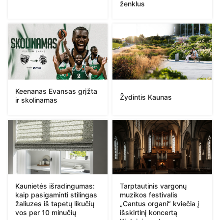
ženklus
Keenanas Evansas grįžta
Žydintis Kaunas
ir skolinamas
Kaunietės išradingumas:
Tarptautinis vargonų
kaip pasigaminti stilingas
muzikos festivalis
žaliuzes iš tapetų likučių
„Cantus organi“ kviečia į
vos per 10 minučių
išskirtinį koncertą