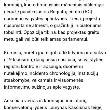
komisiją, kuri artimiausiais mėnesiais aiškintųsi
gegužę paaiškėjusios Registrų centro (RC)
duomenų vagystės aplinkybes. Tiesa, projektą
nuspręsta ne atmesti, o grąžinti jį iniciatoriams
tobulinti. Opozicija tikina, kad projektas greitu
metu gali vėl būti teikiamas parlamentui.
Komisiją norėta įpareigoti atlikti tyrimą ir atsakyti
į 19 klausimų, daugiausia susijusių su valstybės
registrų kontrole ir apsauga, duomenų
nutekėjimo incidento chronologija, institucijų
atsakomybe, veiksmais ir visuomenės
informavimu sužinojus apie vagystę.
Anksčiau vienas iš komisijos iniciatorių,
konservatorių lyderis Laurynas Kasčiūnas teigė,