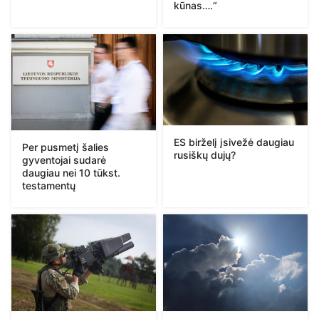
kūnas….“
ES birželį įsivežė daugiau
Per pusmetį šalies
rusiškų dujų?
gyventojai sudarė
daugiau nei 10 tūkst.
testamentų