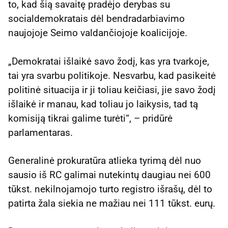
to, kad šią savaitę pradėjo derybas su
socialdemokratais dėl bendradarbiavimo
naujojoje Seimo valdančiojoje koalicijoje.
„Demokratai išlaikė savo žodį, kas yra tvarkoje,
tai yra svarbu politikoje. Nesvarbu, kad pasikeitė
politinė situacija ir ji toliau keičiasi, jie savo žodį
išlaikė ir manau, kad toliau jo laikysis, tad tą
komisiją tikrai galime turėti“, – pridūrė
parlamentaras.
Generalinė prokuratūra atlieka tyrimą dėl nuo
sausio iš RC galimai nutekintų daugiau nei 600
tūkst. nekilnojamojo turto registro išrašų, dėl to
patirta žala siekia ne mažiau nei 111 tūkst. eurų.