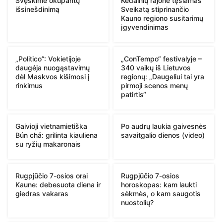
Švęskime okupantų
Kėdainių rajone tęsiamas
išsinešdinimą
Sveikatą stiprinančio
Kauno regiono susitarimų
įgyvendinimas
„Politico”: Vokietijoje
„ConTempo“ festivalyje –
daugėja nuogąstavimų
340 vaikų iš Lietuvos
dėl Maskvos kišimosi į
regionų: „Daugeliui tai yra
rinkimus
pirmoji scenos menų
patirtis“
Gaivioji vietnamietiška
Po audrų laukia gaivesnės
Bún chả: grilinta kiauliena
savaitgalio dienos (video)
su ryžių makaronais
Rugpjūčio 7-osios orai
Rugpjūčio 7-osios
Kaune: debesuota diena ir
horoskopas: kam laukti
giedras vakaras
sėkmės, o kam saugotis
nuostolių?