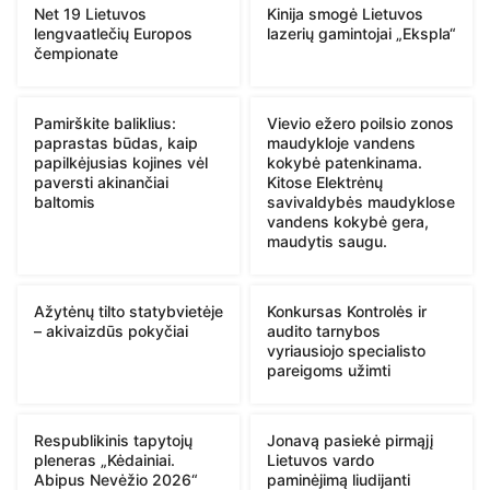
Net 19 Lietuvos
Kinija smogė Lietuvos
lengvaatlečių Europos
lazerių gamintojai „Ekspla“
čempionate
Pamirškite baliklius:
Vievio ežero poilsio zonos
paprastas būdas, kaip
maudykloje vandens
papilkėjusias kojines vėl
kokybė patenkinama.
paversti akinančiai
Kitose Elektrėnų
baltomis
savivaldybės maudyklose
vandens kokybė gera,
maudytis saugu.
Ažytėnų tilto statybvietėje
Konkursas Kontrolės ir
– akivaizdūs pokyčiai
audito tarnybos
vyriausiojo specialisto
pareigoms užimti
Respublikinis tapytojų
Jonavą pasiekė pirmąjį
pleneras „Kėdainiai.
Lietuvos vardo
Abipus Nevėžio 2026“
paminėjimą liudijanti