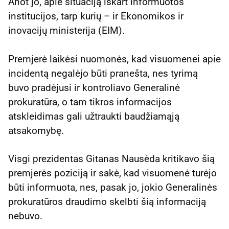
Anot jo, apie situaciją iškart informuotos
institucijos, tarp kurių – ir Ekonomikos ir
inovacijų ministerija (EIM).
Premjerė laikėsi nuomonės, kad visuomenei apie
incidentą negalėjo būti pranešta, nes tyrimą
buvo pradėjusi ir kontroliavo Generalinė
prokuratūra, o tam tikros informacijos
atskleidimas gali užtraukti baudžiamąją
atsakomybę.
Visgi prezidentas Gitanas Nausėda kritikavo šią
premjerės poziciją ir sakė, kad visuomenė turėjo
būti informuota, nes, pasak jo, jokio Generalinės
prokuratūros draudimo skelbti šią informaciją
nebuvo.