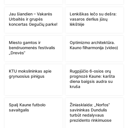
Jau šiandien – Vakarės
Lenkiškas lečo su dešra:
Urbaitės ir grupės
vasaros derlius jūsų
koncertas Gegučių parke!
lėkštėje
Miesto gamtos ir
Optimizmo architektūra.
bendruomenės festivalis
Kauno filharmonija (video)
„Drevės“
KTU mokslininkas apie
Rugpjūčio 6-osios orų
grynuosius pinigus
prognozė Kaune: karšta
diena baigsis audra su
kruša
Spalį Kaune futbolo
Žiniasklaida: „Norfos“
savaitgalis
savininkas Dundulis
turbūt nedalyvaus
prezidento rinkimuose