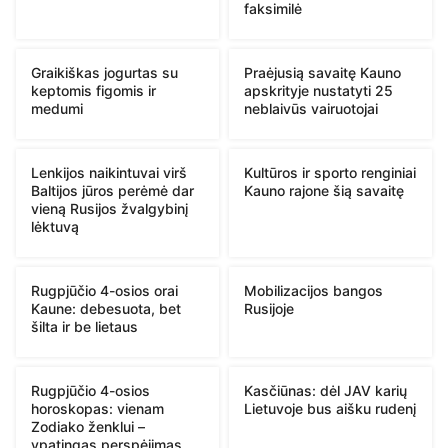
faksimilė
Graikiškas jogurtas su
Praėjusią savaitę Kauno
keptomis figomis ir
apskrityje nustatyti 25
medumi
neblaivūs vairuotojai
Lenkijos naikintuvai virš
Kultūros ir sporto renginiai
Baltijos jūros perėmė dar
Kauno rajone šią savaitę
vieną Rusijos žvalgybinį
lėktuvą
Rugpjūčio 4-osios orai
Mobilizacijos bangos
Kaune: debesuota, bet
Rusijoje
šilta ir be lietaus
Rugpjūčio 4-osios
Kasčiūnas: dėl JAV karių
horoskopas: vienam
Lietuvoje bus aišku rudenį
Zodiako ženklui –
ypatingas perspėjimas