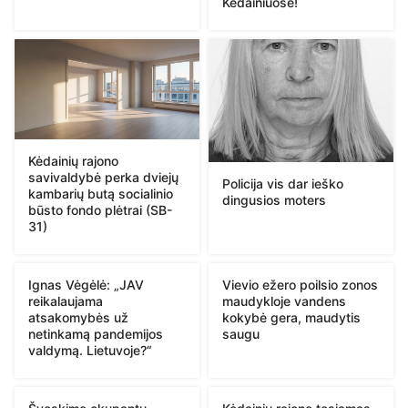
Kėdainiuose!
Kėdainių rajono
savivaldybė perka dviejų
Policija vis dar ieško
kambarių butą socialinio
dingusios moters
būsto fondo plėtrai (SB-
31)
Ignas Vėgėlė: „JAV
Vievio ežero poilsio zonos
reikalaujama
maudykloje vandens
atsakomybės už
kokybė gera, maudytis
netinkamą pandemijos
saugu
valdymą. Lietuvoje?“