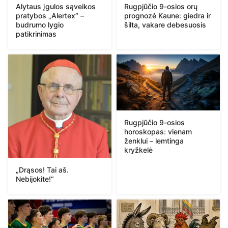
Alytaus įgulos sąveikos
Rugpjūčio 9-osios orų
pratybos „Alertex“ –
prognozė Kaune: giedra ir
budrumo lygio
šilta, vakare debesuosis
patikrinimas
Rugpjūčio 9-osios
horoskopas: vienam
ženklui – lemtinga
kryžkelė
„Drąsos! Tai aš.
Nebijokite!“