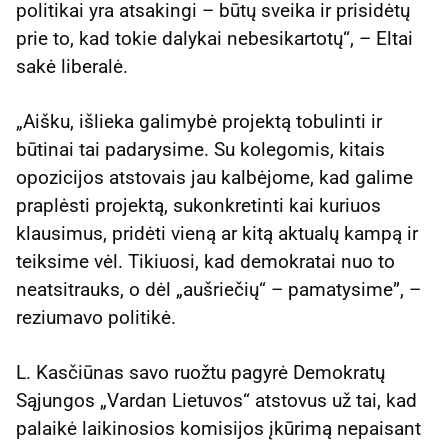
politikai yra atsakingi – būtų sveika ir prisidėtų
prie to, kad tokie dalykai nebesikartotų“, – Eltai
sakė liberalė.
„Aišku, išlieka galimybė projektą tobulinti ir
būtinai tai padarysime. Su kolegomis, kitais
opozicijos atstovais jau kalbėjome, kad galime
praplėsti projektą, sukonkretinti kai kuriuos
klausimus, pridėti vieną ar kitą aktualų kampą ir
teiksime vėl. Tikiuosi, kad demokratai nuo to
neatsitrauks, o dėl „aušriečių“ – pamatysime”, –
reziumavo politikė.
L. Kasčiūnas savo ruožtu pagyrė Demokratų
Sąjungos „Vardan Lietuvos“ atstovus už tai, kad
palaikė laikinosios komisijos įkūrimą nepaisant