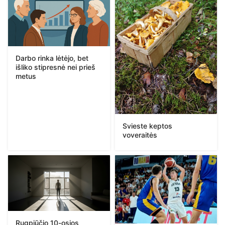
Darbo rinka lėtėjo, bet
išliko stipresnė nei prieš
metus
Svieste keptos
voveraitės
Rugpjūčio 10-osios