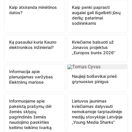
Kaip atsiranda minėtinos
Kaip penki paprasti
datos?
augalai gali išgelbėti jūsų
derlių: patarimai
sodininkams
Ką pasauliui kuria Kauno
Kviečiame balsuoti už
elektronikos inžinieriai?
Jonavos projektus
„Europos burės 2026“
Informacija apie
Naujieji bolševikai prieš
planuojamas varžybas
grynuosius pinigus
Elektrėnų mariose
Informuojame apie
Lietuvos jaunimas
pakeistą prašymų dėl
kviečiamas dalyvauti
žemės sklypų
nemokamoje tarptautinėje
pagrindinės žemės
medijų stovykloje Latvijoje
naudojimo paskirties
„Young Media Sharks“
keitimo teikimo tvarką