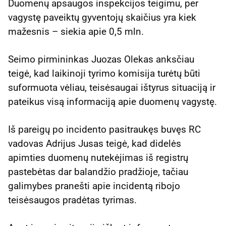
Duomenų apsaugos inspekcijos teigimu, per
vagystę paveiktų gyventojų skaičius yra kiek
mažesnis – siekia apie 0,5 mln.
Seimo pirmininkas Juozas Olekas anksčiau
teigė, kad laikinoji tyrimo komisija turėtų būti
suformuota vėliau, teisėsaugai ištyrus situaciją ir
pateikus visą informaciją apie duomenų vagystę.
Iš pareigų po incidento pasitraukęs buvęs RC
vadovas Adrijus Jusas teigė, kad didelės
apimties duomenų nutekėjimas iš registrų
pastebėtas dar balandžio pradžioje, tačiau
galimybes pranešti apie incidentą ribojo
teisėsaugos pradėtas tyrimas.