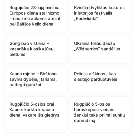
Rugpjūčio 23-iąją minima
Kviečia dvyliktas kultūros
Europos diena stalinizmo
ir istorijos festivalis
ir nacizmo aukoms atminti
„Radviliada“
bei Baltijos kelio diena
Gong bao vištiena –
UKraina toliau daužo
vasariška klasika jūsų
„Wildberries“ sandėlius
pietums
Kauno rajone ir Birštono
Policija aiškinasi, kas
savivaldybėje, įtariama,
siautėjo parduotuvėje
padegti garažai
Rugpjūčio 5-osios orai
Rugpjūčio 5-osios
Kaune: karšta ir sausa
horoskopas: vienam
diena, vakare išsigiedrys
ženklui teks priimti sunkų
sprendimą