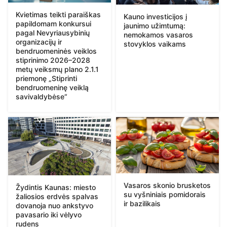
Kvietimas teikti paraiškas
Kauno investicijos į
papildomam konkursui
jaunimo užimtumą:
pagal Nevyriausybinių
nemokamos vasaros
organizacijų ir
stovyklos vaikams
bendruomeninės veiklos
stiprinimo 2026–2028
metų veiksmų plano 2.1.1
priemonę „Stiprinti
bendruomeninę veiklą
savivaldybėse“
Vasaros skonio brusketos
Žydintis Kaunas: miesto
su vyšniniais pomidorais
žaliosios erdvės spalvas
ir bazilikais
dovanoja nuo ankstyvo
pavasario iki vėlyvo
rudens