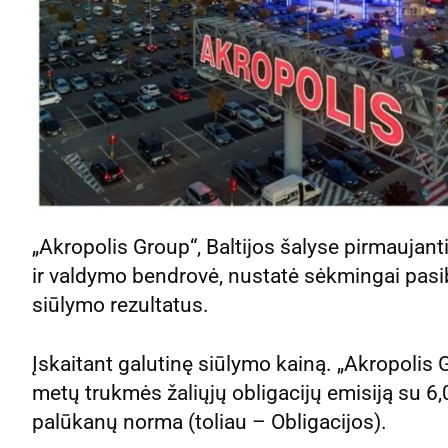
„Akropolis Group“, Baltijos šalyse pirmaujan
ir valdymo bendrovė, nustatė sėkmingai pasib
siūlymo rezultatus.
Įskaitant galutinę siūlymo kainą. „Akropolis 
metų trukmės žaliųjų obligacijų emisiją su
palūkanų norma (toliau – Obligacijos).