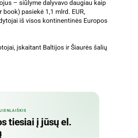
otojus – siūlyme dalyvavo daugiau kaip
r book) pasiekė 1,1 mlrd. EUR,
dytojai iš visos kontinentinės Europos
ojai, įskaitant Baltijos ir Šiaurės šalių
JIENLAIŠKIS
 tiesiai į jūsų el.
ą