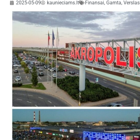
2025-05-09
kaunieciams.lt
Finansai
,
Gamta
,
Verslas