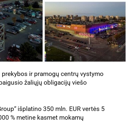
ti prekybos ir pramogų centrų vystymo
aigusio žaliųjų obligacijų viešo
Group“ išplatino 350 mln. EUR vertės 5
 6,000 % metine kasmet mokamų