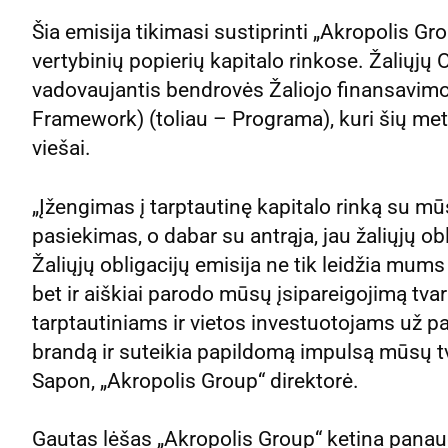
Šia emisija tikimasi sustiprinti „Akropolis Gr
vertybinių popierių kapitalo rinkose. Žaliųjų 
vadovaujantis bendrovės Žaliojo finansavim
Framework) (toliau – Programa), kuri šių me
viešai.
„Įžengimas į tarptautinę kapitalo rinką su mū
pasiekimas, o dabar su antrąja, jau žaliųjų ob
Žaliųjų obligacijų emisija ne tik leidžia mums
bet ir aiškiai parodo mūsų įsipareigojimą tv
tarptautiniams ir vietos investuotojams už pa
brandą ir suteikia papildomą impulsą mūsų tv
Sapon, „Akropolis Group“ direktorė.
Gautas lėšas „Akropolis Group“ ketina pana