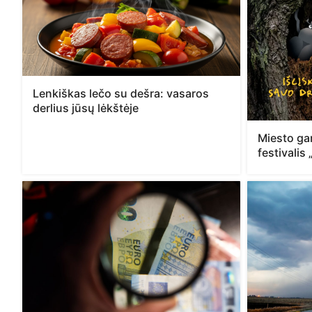
Lenkiškas lečo su dešra: vasaros
derlius jūsų lėkštėje
Miesto ga
festivalis