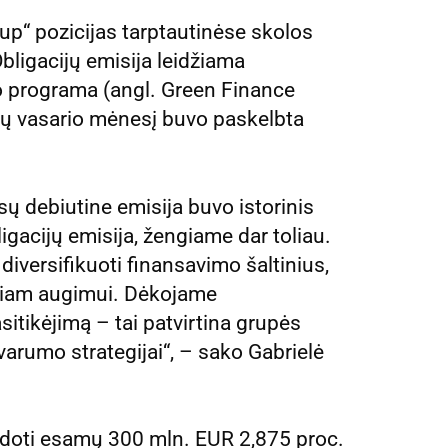
oup“ pozicijas tarptautinėse skolos
Obligacijų emisija leidžiama
o programa (angl. Green Finance
tų vasario mėnesį buvo paskelbta
sų debiutine emisija buvo istorinis
ligacijų emisija, žengiame dar toliau.
 diversifikuoti finansavimo šaltinius,
ariam augimui. Dėkojame
sitikėjimą – tai patvirtina grupės
arumo strategijai“, – sako Gabrielė
udoti esamų 300 mln. EUR 2,875 proc.