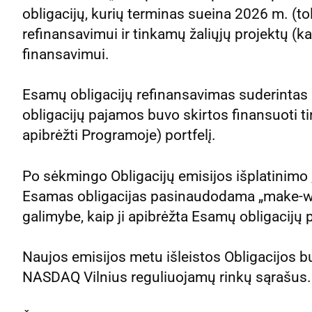
obligacijų, kurių terminas sueina 2026 m. (to
refinansavimui ir tinkamų žaliųjų projektų (ka
finansavimui.
Esamų obligacijų refinansavimas suderinta
obligacijų pajamos buvo skirtos finansuoti ti
apibrėžti Programoje) portfelį.
Po sėkmingo Obligacijų emisijos išplatinimo 
Esamas obligacijas pasinaudodama „make-who
galimybe, kaip ji apibrėžta Esamų obligacijų 
Naujos emisijos metu išleistos Obligacijos bus
NASDAQ Vilnius reguliuojamų rinkų sąrašus.