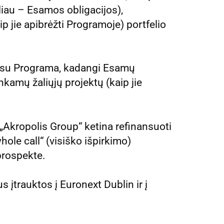
liau – Esamos obligacijos),
ip jie apibrėžti Programoje) portfelio
s su Programa, kadangi Esamų
nkamų žaliųjų projektų (kaip jie
„Akropolis Group“ ketina refinansuoti
le call“ (visiško išpirkimo)
prospekte.
 įtrauktos į Euronext Dublin ir į