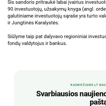
Šis sandoris pritraukė labai įvairius investu
90 investuotojų, užsakymų knyga (angl. orde
galutiniame investuotojų sąraše yra turto val
ir Jungtinės Karalystės.
Siūlyme taip pat dalyvavo regioniniai investuot
fondų valdytojus ir bankus.
KAUNIEČIAMS.LT NAU
Svarbiausios naujienos
pašt