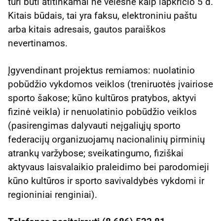
turi būti atitinkamai ne vėlesnė kaip lapkričio 5 d.
Kitais būdais, tai yra faksu, elektroniniu paštu
arba kitais adresais, gautos paraiškos
nevertinamos.
Įgyvendinant projektus remiamos: nuolatinio
pobūdžio vykdomos veiklos (treniruotės įvairiose
sporto šakose; kūno kultūros pratybos, aktyvi
fizinė veikla) ir nenuolatinio pobūdžio veiklos
(pasirengimas dalyvauti neįgaliųjų sporto
federacijų organizuojamų nacionalinių pirminių
atrankų varžybose; sveikatingumo, fiziškai
aktyvaus laisvalaikio praleidimo bei parodomieji
kūno kultūros ir sporto savivaldybės vykdomi ir
regioniniai renginiai).