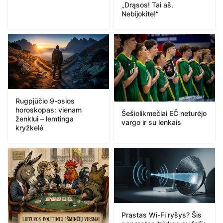
„Drąsos! Tai aš.
Nebijokite!“
Rugpjūčio 9-osios
horoskopas: vienam
Šešiolikmečiai EČ neturėjo
ženklui – lemtinga
vargo ir su lenkais
kryžkelė
Prastas Wi-Fi ryšys? Šis