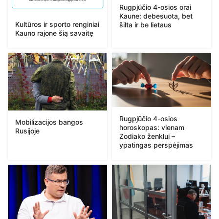
Rugpjūčio 4-osios orai
Kaune: debesuota, bet
Kultūros ir sporto renginiai
šilta ir be lietaus
Kauno rajone šią savaitę
Rugpjūčio 4-osios
Mobilizacijos bangos
horoskopas: vienam
Rusijoje
Zodiako ženklui –
ypatingas perspėjimas