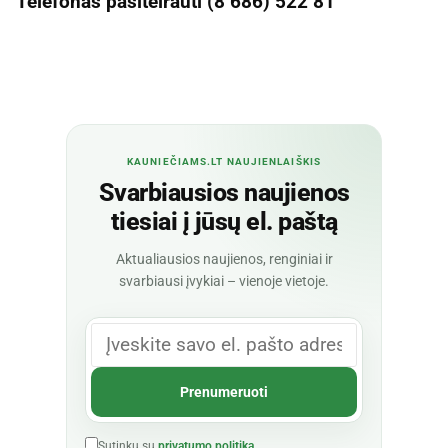
Telefonas pasiteirauti (8 686) 522 81
KAUNIEČIAMS.LT NAUJIENLAIŠKIS
Svarbiausios naujienos
tiesiai į jūsų el. paštą
Aktualiausios naujienos, renginiai ir
svarbiausi įvykiai – vienoje vietoje.
Sutinku su
privatumo politika