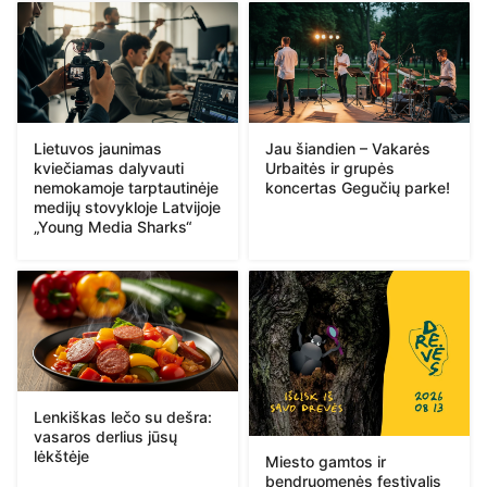
Lietuvos jaunimas
Jau šiandien – Vakarės
kviečiamas dalyvauti
Urbaitės ir grupės
nemokamoje tarptautinėje
koncertas Gegučių parke!
medijų stovykloje Latvijoje
„Young Media Sharks“
Lenkiškas lečo su dešra:
vasaros derlius jūsų
lėkštėje
Miesto gamtos ir
bendruomenės festivalis