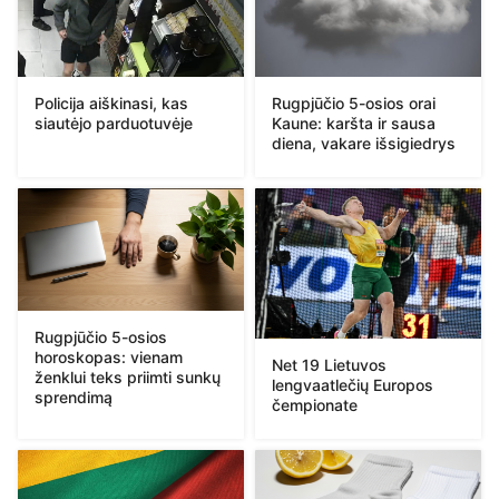
Policija aiškinasi, kas
Rugpjūčio 5-osios orai
siautėjo parduotuvėje
Kaune: karšta ir sausa
diena, vakare išsigiedrys
Rugpjūčio 5-osios
horoskopas: vienam
Net 19 Lietuvos
ženklui teks priimti sunkų
lengvaatlečių Europos
sprendimą
čempionate