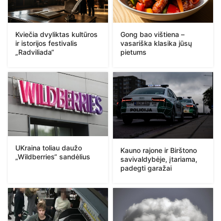
Kviečia dvyliktas kultūros
Gong bao vištiena –
ir istorijos festivalis
vasariška klasika jūsų
„Radviliada“
pietums
UKraina toliau daužo
Kauno rajone ir Birštono
„Wildberries“ sandėlius
savivaldybėje, įtariama,
padegti garažai