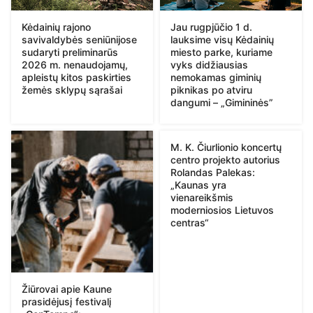
Kėdainių rajono
Jau rugpjūčio 1 d.
savivaldybės seniūnijose
lauksime visų Kėdainių
sudaryti preliminarūs
miesto parke, kuriame
2026 m. nenaudojamų,
vyks didžiausias
apleistų kitos paskirties
nemokamas giminių
žemės sklypų sąrašai
piknikas po atviru
dangumi – „Gimininės”
M. K. Čiurlionio koncertų
centro projekto autorius
Rolandas Palekas:
„Kaunas yra
vienareikšmis
moderniosios Lietuvos
centras“
Žiūrovai apie Kaune
prasidėjusį festivalį