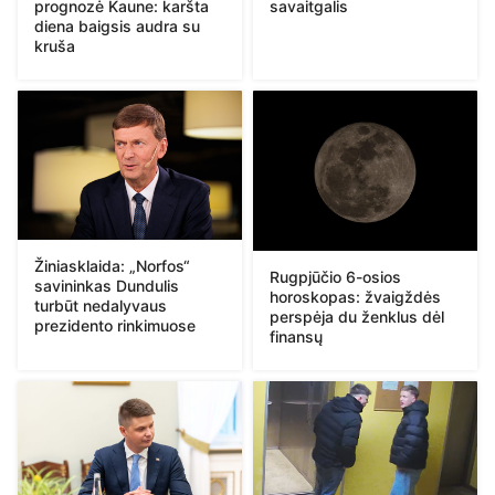
prognozė Kaune: karšta
savaitgalis
diena baigsis audra su
kruša
Žiniasklaida: „Norfos“
Rugpjūčio 6-osios
savininkas Dundulis
horoskopas: žvaigždės
turbūt nedalyvaus
perspėja du ženklus dėl
prezidento rinkimuose
finansų