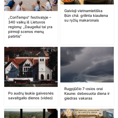
Gaivioji vietnamietiška
Bún chả: grilinta kiauliena
„ConTempo“ festivalyje –
su ryžių makaronais
340 vaikų iš Lietuvos
regionų: „Daugeliui tai yra
pirmoji scenos menų
patirtis“
Rugpjūčio 7-osios orai
Po audrų laukia gaivesnės
Kaune: debesuota diena ir
savaitgalio dienos (video)
giedras vakaras