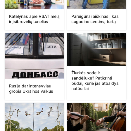
Katelynas apie VSAT melą
Pareigūnai aiškinasi, kas
ir įsibrovėlių tunelius
sugadino svetimą turtą
Žiurkės sode ir
sandėliuke? Patikrinti
būdai, kurie jas atbaidys
Rusija dar intensyviau
natūraliai
grobia Ukrainos vaikus