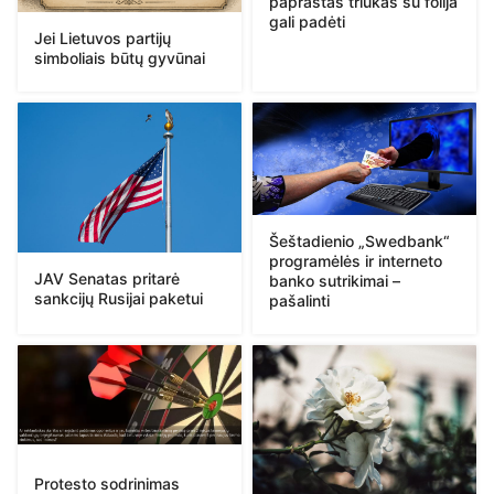
paprastas triukas su folija
gali padėti
Jei Lietuvos partijų
simboliais būtų gyvūnai
Šeštadienio „Swedbank“
programėlės ir interneto
JAV Senatas pritarė
banko sutrikimai –
sankcijų Rusijai paketui
pašalinti
Protesto sodrinimas