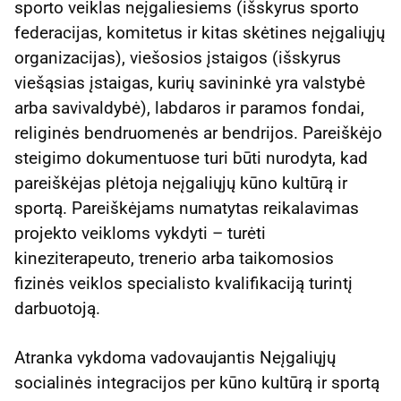
sporto veiklas neįgaliesiems (išskyrus sporto
federacijas, komitetus ir kitas skėtines neįgaliųjų
organizacijas), viešosios įstaigos (išskyrus
viešąsias įstaigas, kurių savininkė yra valstybė
arba savivaldybė), labdaros ir paramos fondai,
religinės bendruomenės ar bendrijos. Pareiškėjo
steigimo dokumentuose turi būti nurodyta, kad
pareiškėjas plėtoja neįgaliųjų kūno kultūrą ir
sportą. Pareiškėjams numatytas reikalavimas
projekto veikloms vykdyti – turėti
kineziterapeuto, trenerio arba taikomosios
fizinės veiklos specialisto kvalifikaciją turintį
darbuotoją.
Atranka vykdoma vadovaujantis Neįgaliųjų
socialinės integracijos per kūno kultūrą ir sportą