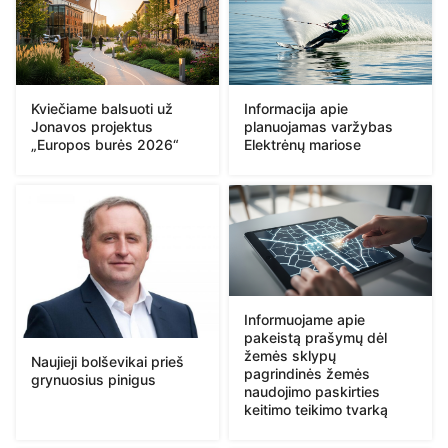
Kviečiame balsuoti už
Informacija apie
Jonavos projektus
planuojamas varžybas
„Europos burės 2026“
Elektrėnų mariose
Informuojame apie
pakeistą prašymų dėl
žemės sklypų
Naujieji bolševikai prieš
pagrindinės žemės
grynuosius pinigus
naudojimo paskirties
keitimo teikimo tvarką