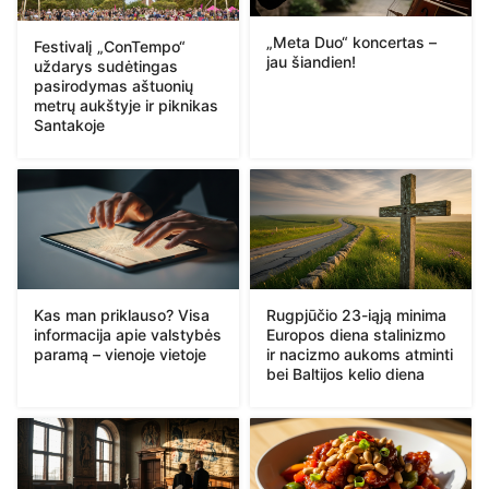
„Meta Duo“ koncertas –
Festivalį „ConTempo“
jau šiandien!
uždarys sudėtingas
pasirodymas aštuonių
metrų aukštyje ir piknikas
Santakoje
Kas man priklauso? Visa
Rugpjūčio 23-iąją minima
informacija apie valstybės
Europos diena stalinizmo
paramą – vienoje vietoje
ir nacizmo aukoms atminti
bei Baltijos kelio diena