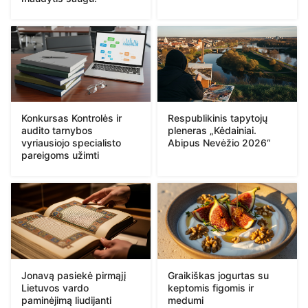
Konkursas Kontrolės ir
Respublikinis tapytojų
audito tarnybos
pleneras „Kėdainiai.
vyriausiojo specialisto
Abipus Nevėžio 2026“
pareigoms užimti
Jonavą pasiekė pirmąjį
Graikiškas jogurtas su
Lietuvos vardo
keptomis figomis ir
paminėjimą liudijanti
medumi