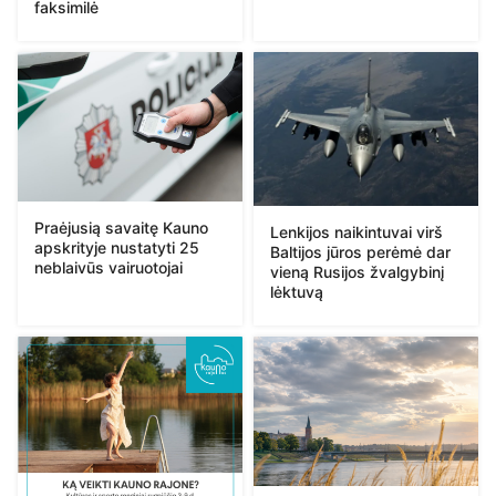
faksimilė
Praėjusią savaitę Kauno
Lenkijos naikintuvai virš
apskrityje nustatyti 25
Baltijos jūros perėmė dar
neblaivūs vairuotojai
vieną Rusijos žvalgybinį
lėktuvą