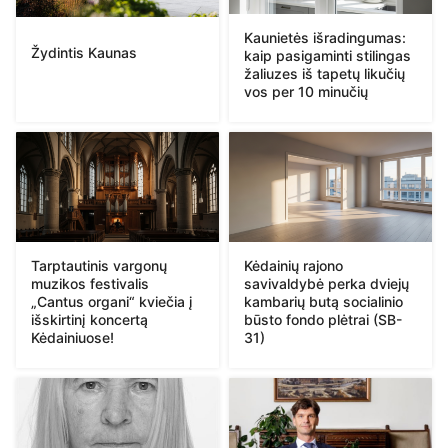
Kaunietės išradingumas:
Žydintis Kaunas
kaip pasigaminti stilingas
žaliuzes iš tapetų likučių
vos per 10 minučių
Tarptautinis vargonų
Kėdainių rajono
muzikos festivalis
savivaldybė perka dviejų
„Cantus organi“ kviečia į
kambarių butą socialinio
išskirtinį koncertą
būsto fondo plėtrai (SB-
Kėdainiuose!
31)