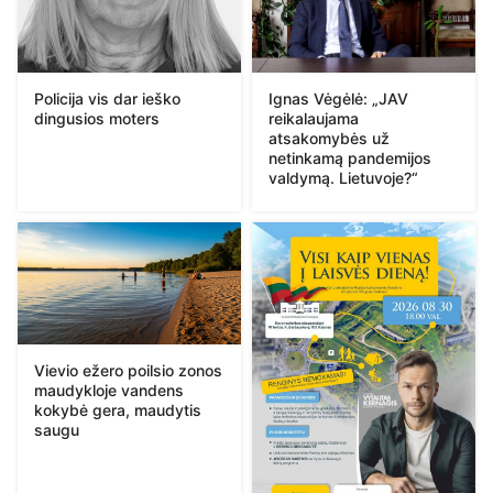
Policija vis dar ieško
Ignas Vėgėlė: „JAV
dingusios moters
reikalaujama
atsakomybės už
netinkamą pandemijos
valdymą. Lietuvoje?“
Vievio ežero poilsio zonos
maudykloje vandens
kokybė gera, maudytis
saugu