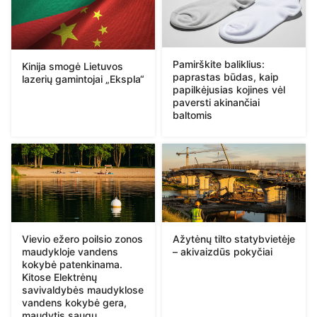
Pamirškite baliklius:
Kinija smogė Lietuvos
paprastas būdas, kaip
lazerių gamintojai „Ekspla“
papilkėjusias kojines vėl
paversti akinančiai
baltomis
Vievio ežero poilsio zonos
Ažytėnų tilto statybvietėje
maudykloje vandens
– akivaizdūs pokyčiai
kokybė patenkinama.
Kitose Elektrėnų
savivaldybės maudyklose
vandens kokybė gera,
maudytis saugu.