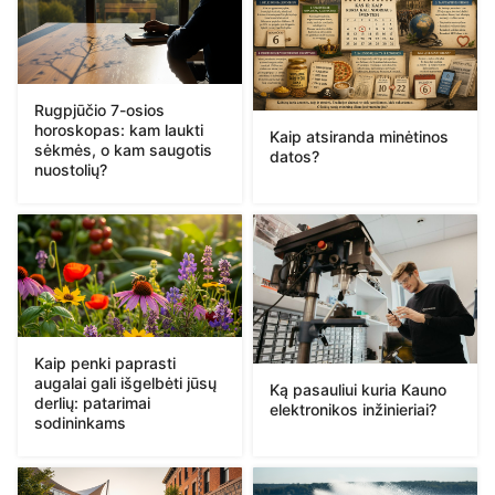
Rugpjūčio 7-osios
horoskopas: kam laukti
Kaip atsiranda minėtinos
sėkmės, o kam saugotis
datos?
nuostolių?
Kaip penki paprasti
augalai gali išgelbėti jūsų
Ką pasauliui kuria Kauno
derlių: patarimai
elektronikos inžinieriai?
sodininkams