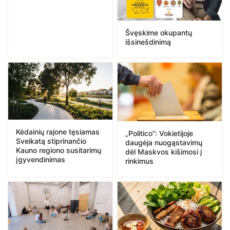
Švęskime okupantų
išsinešdinimą
Kėdainių rajone tęsiamas
„Politico”: Vokietijoje
Sveikatą stiprinančio
daugėja nuogąstavimų
Kauno regiono susitarimų
dėl Maskvos kišimosi į
įgyvendinimas
rinkimus