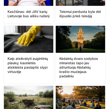
Kasčiūnas: dėl JAV karių
Teismui perduota byla dėl
Lietuvoje bus aišku rudenį
išpuolio prieš teisėją
Kaip atsikratyti augintinių
Kėdainių dvaro sodybos
plaukų: kaunietės
minaretas tapo jau
atskleista paslaptis slypi
aštuntuoju Kėdainių
virtuvėje
krašto muziejaus
padaliniu