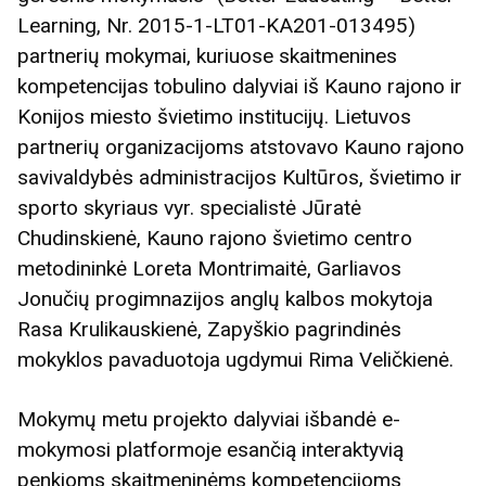
Learning, Nr. 2015-1-LT01-KA201-013495)
partnerių mokymai, kuriuose skaitmenines
kompetencijas tobulino dalyviai iš Kauno rajono ir
Konijos miesto švietimo institucijų. Lietuvos
partnerių organizacijoms atstovavo Kauno rajono
savivaldybės administracijos Kultūros, švietimo ir
sporto skyriaus vyr. specialistė Jūratė
Chudinskienė, Kauno rajono švietimo centro
metodininkė Loreta Montrimaitė, Garliavos
Jonučių progimnazijos anglų kalbos mokytoja
Rasa Krulikauskienė, Zapyškio pagrindinės
mokyklos pavaduotoja ugdymui Rima Veličkienė.
Mokymų metu projekto dalyviai išbandė e-
mokymosi platformoje esančią interaktyvią
penkioms skaitmeninėms kompetencijoms