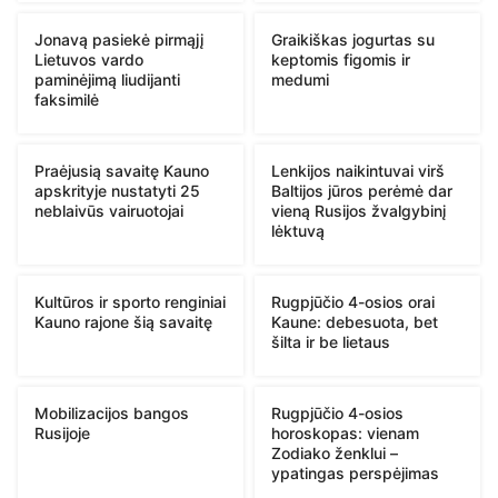
Jonavą pasiekė pirmąjį
Graikiškas jogurtas su
Lietuvos vardo
keptomis figomis ir
paminėjimą liudijanti
medumi
faksimilė
Praėjusią savaitę Kauno
Lenkijos naikintuvai virš
apskrityje nustatyti 25
Baltijos jūros perėmė dar
neblaivūs vairuotojai
vieną Rusijos žvalgybinį
lėktuvą
Kultūros ir sporto renginiai
Rugpjūčio 4-osios orai
Kauno rajone šią savaitę
Kaune: debesuota, bet
šilta ir be lietaus
Mobilizacijos bangos
Rugpjūčio 4-osios
Rusijoje
horoskopas: vienam
Zodiako ženklui –
ypatingas perspėjimas