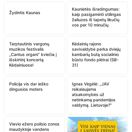
Kaunietės išradingumas:
Žydintis Kaunas
kaip pasigaminti stilingas
žaliuzes iš tapetų likučių
vos per 10 minučių
Tarptautinis vargonų
Kėdainių rajono
muzikos festivalis
savivaldybė perka dviejų
„Cantus organi“ kviečia į
kambarių butą socialinio
išskirtinį koncertą
būsto fondo plėtrai (SB-
Kėdainiuose!
31)
Policija vis dar ieško
Ignas Vėgėlė: „JAV
dingusios moters
reikalaujama
atsakomybės už
netinkamą pandemijos
valdymą. Lietuvoje?“
Vievio ežero poilsio zonos
maudykloje vandens