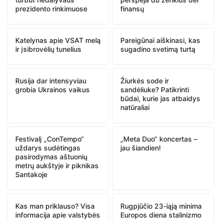
prezidento rinkimuose
finansų
Katelynas apie VSAT melą
Pareigūnai aiškinasi, kas
ir įsibrovėlių tunelius
sugadino svetimą turtą
Rusija dar intensyviau
Žiurkės sode ir
grobia Ukrainos vaikus
sandėliuke? Patikrinti
būdai, kurie jas atbaidys
natūraliai
Festivalį „ConTempo“
„Meta Duo“ koncertas –
uždarys sudėtingas
jau šiandien!
pasirodymas aštuonių
metrų aukštyje ir piknikas
Santakoje
Kas man priklauso? Visa
Rugpjūčio 23-iąją minima
informacija apie valstybės
Europos diena stalinizmo