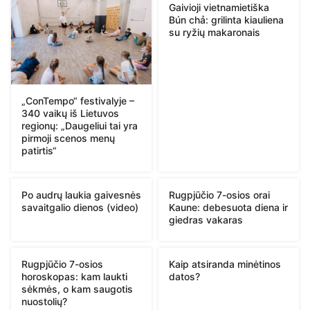
Gaivioji vietnamietiška
Bún chả: grilinta kiauliena
su ryžių makaronais
„ConTempo“ festivalyje –
340 vaikų iš Lietuvos
regionų: „Daugeliui tai yra
pirmoji scenos menų
patirtis“
Po audrų laukia gaivesnės
Rugpjūčio 7-osios orai
savaitgalio dienos (video)
Kaune: debesuota diena ir
giedras vakaras
Rugpjūčio 7-osios
Kaip atsiranda minėtinos
horoskopas: kam laukti
datos?
sėkmės, o kam saugotis
nuostolių?