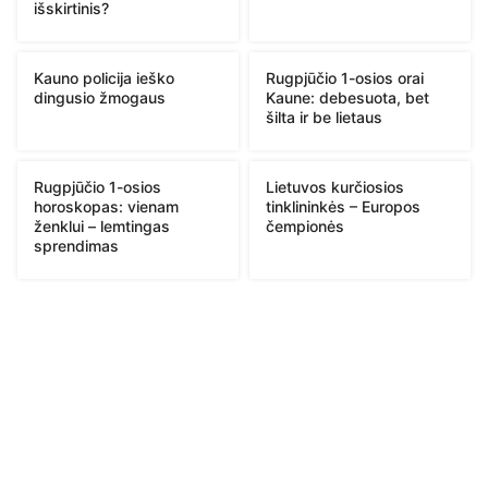
išskirtinis?
Kauno policija ieško
Rugpjūčio 1-osios orai
dingusio žmogaus
Kaune: debesuota, bet
šilta ir be lietaus
Rugpjūčio 1-osios
Lietuvos kurčiosios
horoskopas: vienam
tinklininkės – Europos
ženklui – lemtingas
čempionės
sprendimas