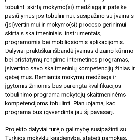
tobulinti skirtą mokymo(si) medžiagą ir pateikė
pasiūlymus jos tobulinimui, susipažino su įvairiais
(įsi)vertinimui ir mokymo(si) proceso gerinimui
skirtais skaitmeniniais instrumentais,
programomis bei mobiliosiomis aplikacijomis.
Dalyviai praktiškai išbandė įvairias dizaino kūrimo
bei pristatymų rengimo internetines programas,
įsivertino savo skaitmeninių kompetencijų žinias ir
gebėjimus. Remiantis mokymų medžiaga ir
įgytomis žiniomis bus parengta kvalifikacijos
tobulinimo programa mokytojų skaitmeninėms
kompetencijoms tobulinti. Planuojama, kad
programa bus įgyvendinta jau šį pavasarį.
Projekto dalyviai turėjo galimybę susipažinti su
Turkijos mokyklų kasdienybe, stebėti pamokas,