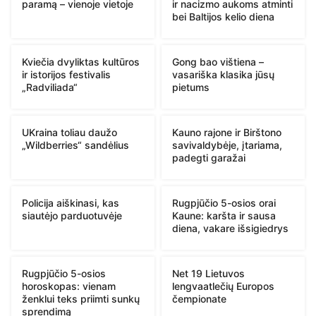
paramą – vienoje vietoje
ir nacizmo aukoms atminti
bei Baltijos kelio diena
Kviečia dvyliktas kultūros
Gong bao vištiena –
ir istorijos festivalis
vasariška klasika jūsų
„Radviliada“
pietums
UKraina toliau daužo
Kauno rajone ir Birštono
„Wildberries“ sandėlius
savivaldybėje, įtariama,
padegti garažai
Policija aiškinasi, kas
Rugpjūčio 5-osios orai
siautėjo parduotuvėje
Kaune: karšta ir sausa
diena, vakare išsigiedrys
Rugpjūčio 5-osios
Net 19 Lietuvos
horoskopas: vienam
lengvaatlečių Europos
ženklui teks priimti sunkų
čempionate
sprendimą