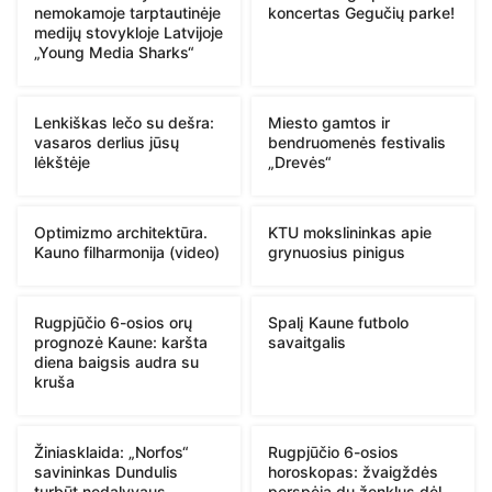
nemokamoje tarptautinėje
koncertas Gegučių parke!
medijų stovykloje Latvijoje
„Young Media Sharks“
Lenkiškas lečo su dešra:
Miesto gamtos ir
vasaros derlius jūsų
bendruomenės festivalis
lėkštėje
„Drevės“
Optimizmo architektūra.
KTU mokslininkas apie
Kauno filharmonija (video)
grynuosius pinigus
Rugpjūčio 6-osios orų
Spalį Kaune futbolo
prognozė Kaune: karšta
savaitgalis
diena baigsis audra su
kruša
Žiniasklaida: „Norfos“
Rugpjūčio 6-osios
savininkas Dundulis
horoskopas: žvaigždės
turbūt nedalyvaus
perspėja du ženklus dėl