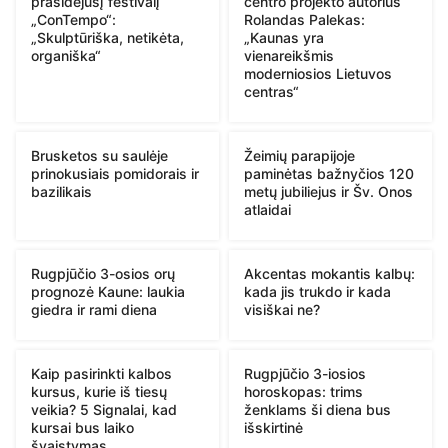
prasidėjusį festivalį
centro projekto autorius
„ConTempo“:
Rolandas Palekas:
„Skulptūriška, netikėta,
„Kaunas yra
organiška“
vienareikšmis
moderniosios Lietuvos
centras“
Brusketos su saulėje
Žeimių parapijoje
prinokusiais pomidorais ir
paminėtas bažnyčios 120
bazilikais
metų jubiliejus ir Šv. Onos
atlaidai
Rugpjūčio 3-osios orų
Akcentas mokantis kalbų:
prognozė Kaune: laukia
kada jis trukdo ir kada
giedra ir rami diena
visiškai ne?
Kaip pasirinkti kalbos
Rugpjūčio 3-iosios
kursus, kurie iš tiesų
horoskopas: trims
veikia? 5 Signalai, kad
ženklams ši diena bus
kursai bus laiko
išskirtinė
švaistymas