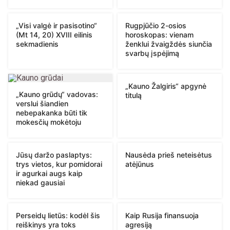
„Visi valgė ir pasisotino“
Rugpjūčio 2-osios
(Mt 14, 20) XVIII eilinis
horoskopas: vienam
sekmadienis
ženklui žvaigždės siunčia
svarbų įspėjimą
„Kauno Žalgiris“ apgynė
„Kauno grūdų“ vadovas:
titulą
verslui šiandien
nebepakanka būti tik
mokesčių mokėtoju
Jūsų daržo paslaptys:
Nausėda prieš neteisėtus
trys vietos, kur pomidorai
atėjūnus
ir agurkai augs kaip
niekad gausiai
Perseidų lietūs: kodėl šis
Kaip Rusija finansuoja
reiškinys yra toks
agresiją