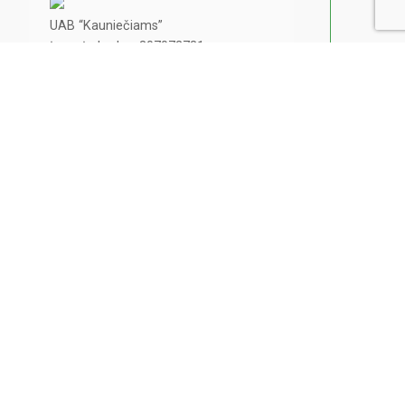
UAB “Kauniečiams”
Įmonės kodas: 307072731
Įmonės adresas: Betygalos g. 4A,
Kaunas
PVM mokėtojo kodas:
LT100017557011
Banko sąskaitos nr.:
LT717044090113506715
info@kaunieciams.lt
Privatumo politika
Pranešk naujieną!
Pamatėte ar nugirdote kažką įdomaus ar
šokiruojančio?
Pasidalinkite šia žinia su portalo skaitytojais.