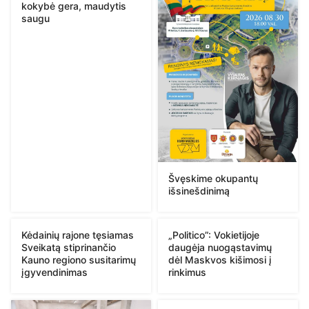
kokybė gera, maudytis
saugu
Švęskime okupantų
išsinešdinimą
Kėdainių rajone tęsiamas
„Politico”: Vokietijoje
Sveikatą stiprinančio
daugėja nuogąstavimų
Kauno regiono susitarimų
dėl Maskvos kišimosi į
įgyvendinimas
rinkimus