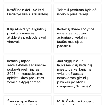
Kasčiūnas: dėl JAV karių
Teismui perduota byla dėl
Lietuvoje bus aišku rudenį
išpuolio prieš teisėją
Kaip atsikratyti augintinių
Kėdainių dvaro sodybos
plaukų: kaunietės
minaretas tapo jau
atskleista paslaptis slypi
aštuntuoju Kėdainių
virtuvėje
krašto muziejaus
padaliniu
Kėdainių rajono
Jau rugpjūčio 1 d.
savivaldybės seniūnijose
lauksime visų Kėdainių
sudaryti preliminarūs
miesto parke, kuriame
2026 m. nenaudojamų,
vyks didžiausias
apleistų kitos paskirties
nemokamas giminių
žemės sklypų sąrašai
piknikas po atviru
dangumi – „Gimininės”
Žiūrovai apie Kaune
M. K. Čiurlionio koncertų