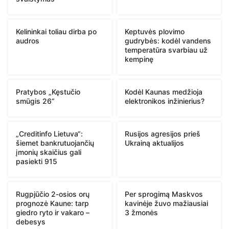
Kelininkai toliau dirba po
Keptuvės plovimo
audros
gudrybės: kodėl vandens
temperatūra svarbiau už
kempinę
Pratybos „Kęstučio
Kodėl Kaunas medžioja
smūgis 26“
elektronikos inžinierius?
„Creditinfo Lietuva“:
Rusijos agresijos prieš
šiemet bankrutuojančių
Ukrainą aktualijos
įmonių skaičius gali
pasiekti 915
Rugpjūčio 2-osios orų
Per sprogimą Maskvos
prognozė Kaune: tarp
kavinėje žuvo mažiausiai
giedro ryto ir vakaro –
3 žmonės
debesys