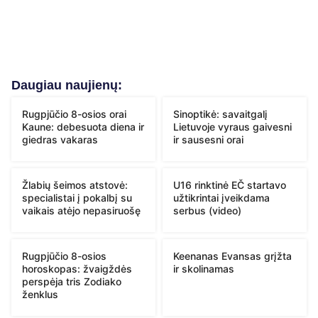
Daugiau naujienų:
Rugpjūčio 8-osios orai
Sinoptikė: savaitgalį
Kaune: debesuota diena ir
Lietuvoje vyraus gaivesni
giedras vakaras
ir sausesni orai
Žlabių šeimos atstovė:
U16 rinktinė EČ startavo
specialistai į pokalbį su
užtikrintai įveikdama
vaikais atėjo nepasiruošę
serbus (video)
Rugpjūčio 8-osios
Keenanas Evansas grįžta
horoskopas: žvaigždės
ir skolinamas
perspėja tris Zodiako
ženklus