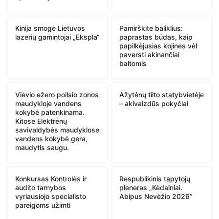
Kinija smogė Lietuvos
Pamirškite baliklius:
lazerių gamintojai „Ekspla“
paprastas būdas, kaip
papilkėjusias kojines vėl
paversti akinančiai
baltomis
Vievio ežero poilsio zonos
Ažytėnų tilto statybvietėje
maudykloje vandens
– akivaizdūs pokyčiai
kokybė patenkinama.
Kitose Elektrėnų
savivaldybės maudyklose
vandens kokybė gera,
maudytis saugu.
Konkursas Kontrolės ir
Respublikinis tapytojų
audito tarnybos
pleneras „Kėdainiai.
vyriausiojo specialisto
Abipus Nevėžio 2026“
pareigoms užimti