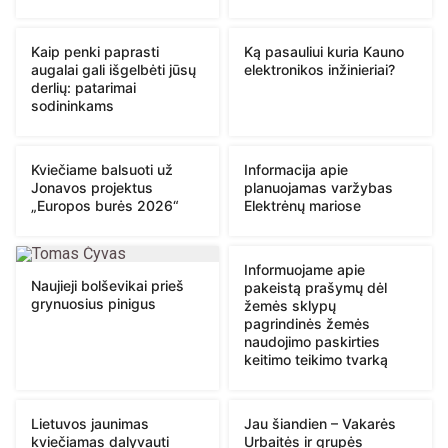
Kaip penki paprasti
Ką pasauliui kuria Kauno
augalai gali išgelbėti jūsų
elektronikos inžinieriai?
derlių: patarimai
sodininkams
Kviečiame balsuoti už
Informacija apie
Jonavos projektus
planuojamas varžybas
„Europos burės 2026“
Elektrėnų mariose
Informuojame apie
Naujieji bolševikai prieš
pakeistą prašymų dėl
grynuosius pinigus
žemės sklypų
pagrindinės žemės
naudojimo paskirties
keitimo teikimo tvarką
Lietuvos jaunimas
Jau šiandien – Vakarės
kviečiamas dalyvauti
Urbaitės ir grupės