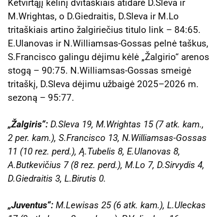
Ketvirtąjį kėlinį dvitaškiais atidarė D.Sleva ir
M.Wrightas, o D.Giedraitis, D.Sleva ir M.Lo
tritaškiais artino žalgiriečius titulo link – 84:65.
E.Ulanovas ir N.Williamsas-Gossas pelnė taškus,
S.Francisco galingu dėjimu kėlė „Žalgirio“ arenos
stogą – 90:75. N.Williamsas-Gossas smeigė
tritaškį, D.Sleva dėjimu užbaigė 2025–2026 m.
sezoną – 95:77.
„Žalgiris“:
D.Sleva 19, M.Wrightas 15 (7 atk. kam.,
2 per. kam.), S.Francisco 13, N.Williamsas-Gossas
11 (10 rez. perd.), Ą.Tubelis 8, E.Ulanovas 8,
A.Butkevičius 7 (8 rez. perd.), M.Lo 7, D.Sirvydis 4,
D.Giedraitis 3, L.Birutis 0.
„Juventus“:
M.Lewisas 25 (6 atk. kam.), L.Uleckas