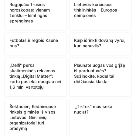
Rugpjūčio 1-osios
Lietuvos kurčiosios
horoskopas: vienam
tinklininkės – Europos
ženklui – lemtingas
čempionės
sprendimas
Futbolas ir regbis Kaune
Kaip išrinkti dovaną vyrui,
bus?
kuri nenuvils?
„Delfi“ perka
Plaunate uogas vos grįžę
skaitmeninės reklamos
iš parduotuvės?
tinklą „Digital Matter“:
Sužinokite, kodėl tai
kartu pasieks daugiau nei
didžiausia klaida
1,6 mln. vartotojų
Šeštadienį Kėdainiuose
„TikTok“ mus seka
rinksis giminės iš visos
nuolat?
Lietuvos: Gimininių
organizatoriai turi
prašymą