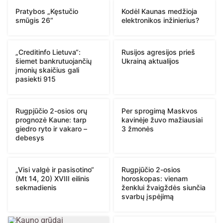
Pratybos „Kęstučio
Kodėl Kaunas medžioja
smūgis 26“
elektronikos inžinierius?
„Creditinfo Lietuva“:
Rusijos agresijos prieš
šiemet bankrutuojančių
Ukrainą aktualijos
įmonių skaičius gali
pasiekti 915
Rugpjūčio 2-osios orų
Per sprogimą Maskvos
prognozė Kaune: tarp
kavinėje žuvo mažiausiai
giedro ryto ir vakaro –
3 žmonės
debesys
„Visi valgė ir pasisotino“
Rugpjūčio 2-osios
(Mt 14, 20) XVIII eilinis
horoskopas: vienam
sekmadienis
ženklui žvaigždės siunčia
svarbų įspėjimą