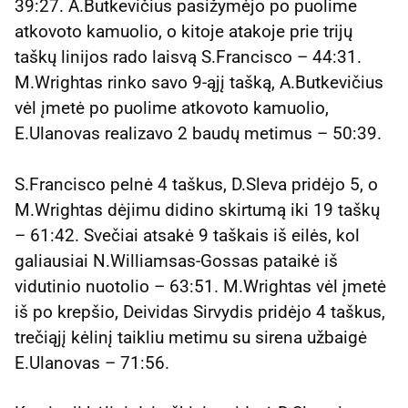
39:27. A.Butkevičius pasižymėjo po puolime
atkovoto kamuolio, o kitoje atakoje prie trijų
taškų linijos rado laisvą S.Francisco – 44:31.
M.Wrightas rinko savo 9-ąjį tašką, A.Butkevičius
vėl įmetė po puolime atkovoto kamuolio,
E.Ulanovas realizavo 2 baudų metimus – 50:39.
S.Francisco pelnė 4 taškus, D.Sleva pridėjo 5, o
M.Wrightas dėjimu didino skirtumą iki 19 taškų
– 61:42. Svečiai atsakė 9 taškais iš eilės, kol
galiausiai N.Williamsas-Gossas pataikė iš
vidutinio nuotolio – 63:51. M.Wrightas vėl įmetė
iš po krepšio, Deividas Sirvydis pridėjo 4 taškus,
trečiąjį kėlinį taikliu metimu su sirena užbaigė
E.Ulanovas – 71:56.