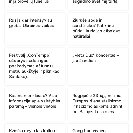
ir įsibrovėlių tunelius
sugadino svetimą turtą
Rusija dar intensyviau
Žiurkės sode ir
grobia Ukrainos vaikus
sandėliuke? Patikrinti
būdai, kurie jas atbaidys
natūraliai
Festivalį „ConTempo“
„Meta Duo“ koncertas –
uždarys sudėtingas
jau šiandien!
pasirodymas aštuonių
metrų aukštyje ir piknikas
Santakoje
Kas man priklauso? Visa
Rugpjūčio 23-iąją minima
informacija apie valstybės
Europos diena stalinizmo
paramą – vienoje vietoje
ir nacizmo aukoms atminti
bei Baltijos kelio diena
Kviečia dvyliktas kultūros
Gong bao vištiena –