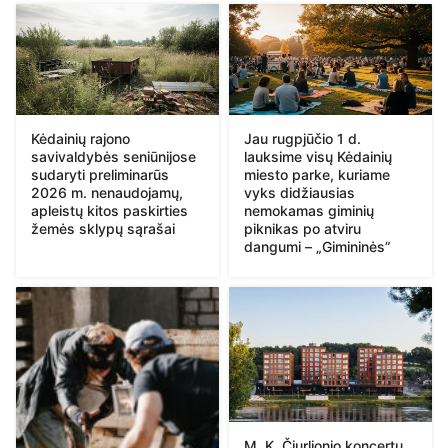
Kėdainių rajono
Jau rugpjūčio 1 d.
savivaldybės seniūnijose
lauksime visų Kėdainių
sudaryti preliminarūs
miesto parke, kuriame
2026 m. nenaudojamų,
vyks didžiausias
apleistų kitos paskirties
nemokamas giminių
žemės sklypų sąrašai
piknikas po atviru
dangumi – „Gimininės”
M. K. Čiurlionio koncertų