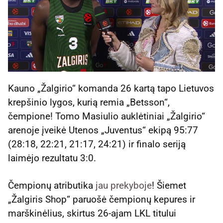
Kauno „Žalgirio“ komanda 26 kartą tapo Lietuvos
krepšinio lygos, kurią remia „Betsson“,
čempione! Tomo Masiulio auklėtiniai „Žalgirio“
arenoje įveikė Utenos „Juventus“ ekipą 95:77
(28:18, 22:21, 21:17, 24:21) ir finalo seriją
laimėjo rezultatu 3:0.
Čempionų atributika
jau prekyboje
! Šiemet
„Žalgiris Shop“ paruošė čempionų kepures ir
marškinėlius, skirtus 26-ajam LKL titului