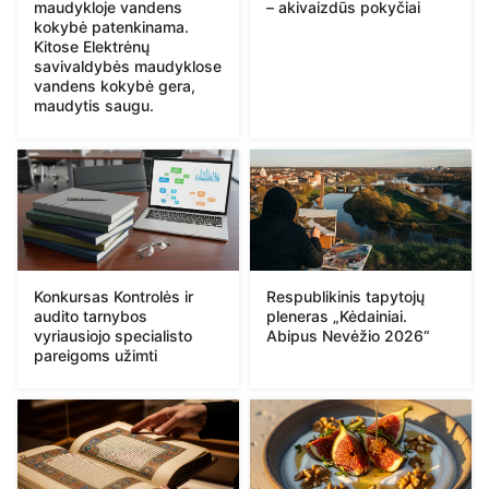
maudykloje vandens
– akivaizdūs pokyčiai
kokybė patenkinama.
Kitose Elektrėnų
savivaldybės maudyklose
vandens kokybė gera,
maudytis saugu.
Konkursas Kontrolės ir
Respublikinis tapytojų
audito tarnybos
pleneras „Kėdainiai.
vyriausiojo specialisto
Abipus Nevėžio 2026“
pareigoms užimti