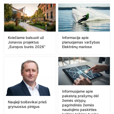
Kviečiame balsuoti už
Informacija apie
Jonavos projektus
planuojamas varžybas
„Europos burės 2026“
Elektrėnų mariose
Informuojame apie
pakeistą prašymų dėl
žemės sklypų
Naujieji bolševikai prieš
pagrindinės žemės
grynuosius pinigus
naudojimo paskirties