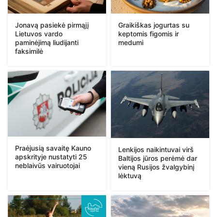
Jonavą pasiekė pirmąjį
Graikiškas jogurtas su
Lietuvos vardo
keptomis figomis ir
paminėjimą liudijanti
medumi
faksimilė
Praėjusią savaitę Kauno
Lenkijos naikintuvai virš
apskrityje nustatyti 25
Baltijos jūros perėmė dar
neblaivūs vairuotojai
vieną Rusijos žvalgybinį
lėktuvą