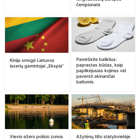
čempionate
Pamirškite baliklius:
Kinija smogė Lietuvos
paprastas būdas, kaip
lazerių gamintojai „Ekspla“
papilkėjusias kojines vėl
paversti akinančiai
baltomis
Vievio ežero poilsio zonos
Ažytėnų tilto statybvietėje