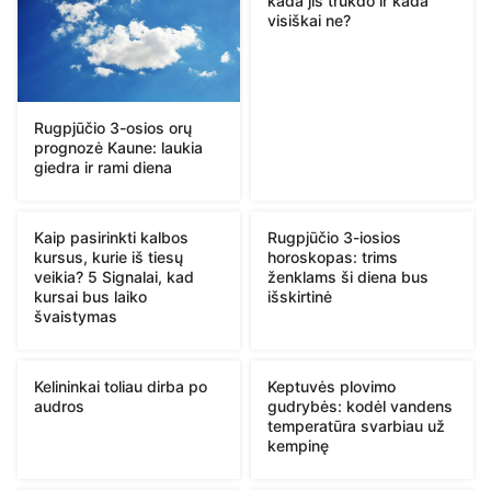
kada jis trukdo ir kada
visiškai ne?
Rugpjūčio 3-osios orų
prognozė Kaune: laukia
giedra ir rami diena
Kaip pasirinkti kalbos
Rugpjūčio 3-iosios
kursus, kurie iš tiesų
horoskopas: trims
veikia? 5 Signalai, kad
ženklams ši diena bus
kursai bus laiko
išskirtinė
švaistymas
Kelininkai toliau dirba po
Keptuvės plovimo
audros
gudrybės: kodėl vandens
temperatūra svarbiau už
kempinę