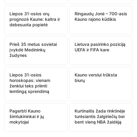
Liepos 31-osios orų
Ringaudų Jonė – 700-asis
prognozė Kaune: kaitra ir
Kauno rajono kūdikis
debesuota popietė
Prieš 35 metus sovietai
Lietuva pasirinko poziciją
įvykdė Medininkų
UEFA ir FIFA kare
žudynes
Liepos 31-osios
Kauno verslui trūksta
horoskopas: vienam
biurų
ženklui teks priimti
lemtingą sprendimą
Pagerbti Kauno
Kurtinaitis žada rinktinėje
šimtukininkai ir jų
turėsiantis žalgiriečių bei
mokytojai
bent vieną NBA žaidėją