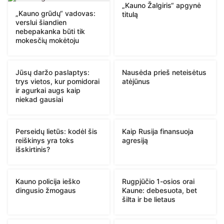
„Kauno Žalgiris“ apgynė
„Kauno grūdų“ vadovas:
titulą
verslui šiandien
nebepakanka būti tik
mokesčių mokėtoju
Jūsų daržo paslaptys:
Nausėda prieš neteisėtus
trys vietos, kur pomidorai
atėjūnus
ir agurkai augs kaip
niekad gausiai
Perseidų lietūs: kodėl šis
Kaip Rusija finansuoja
reiškinys yra toks
agresiją
išskirtinis?
Kauno policija ieško
Rugpjūčio 1-osios orai
dingusio žmogaus
Kaune: debesuota, bet
šilta ir be lietaus