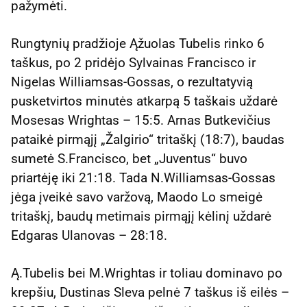
pažymėti.
Rungtynių pradžioje Ąžuolas Tubelis rinko 6
taškus, po 2 pridėjo Sylvainas Francisco ir
Nigelas Williamsas-Gossas, o rezultatyvią
pusketvirtos minutės atkarpą 5 taškais uždarė
Mosesas Wrightas – 15:5. Arnas Butkevičius
pataikė pirmąjį „Žalgirio“ tritaškį (18:7), baudas
sumetė S.Francisco, bet „Juventus“ buvo
priartėję iki 21:18. Tada N.Williamsas-Gossas
jėga įveikė savo varžovą, Maodo Lo smeigė
tritaškį, baudų metimais pirmąjį kėlinį uždarė
Edgaras Ulanovas – 28:18.
Ą.Tubelis bei M.Wrightas ir toliau dominavo po
krepšiu, Dustinas Sleva pelnė 7 taškus iš eilės –