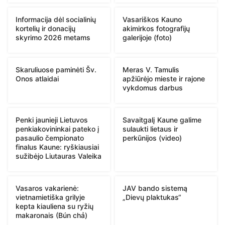
Informacija dėl socialinių
Vasariškos Kauno
kortelių ir donacijų
akimirkos fotografijų
skyrimo 2026 metams
galerijoje (foto)
Skaruliuose paminėti Šv.
Meras V. Tamulis
Onos atlaidai
apžiūrėjo mieste ir rajone
vykdomus darbus
Penki jaunieji Lietuvos
Savaitgalį Kaune galime
penkiakovininkai pateko į
sulaukti lietaus ir
pasaulio čempionato
perkūnijos (video)
finalus Kaune: ryškiausiai
sužibėjo Liutauras Valeika
Vasaros vakarienė:
JAV bando sistemą
vietnamietiška grilyje
„Dievų plaktukas“
kepta kiauliena su ryžių
makaronais (Bún chả)