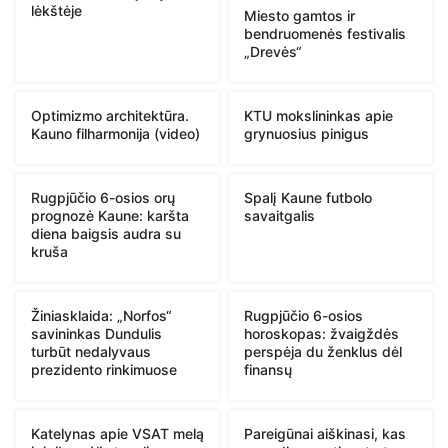
lėkštėje
Miesto gamtos ir
bendruomenės festivalis
„Drevės“
Optimizmo architektūra.
KTU mokslininkas apie
Kauno filharmonija (video)
grynuosius pinigus
Rugpjūčio 6-osios orų
Spalį Kaune futbolo
prognozė Kaune: karšta
savaitgalis
diena baigsis audra su
kruša
Žiniasklaida: „Norfos“
Rugpjūčio 6-osios
savininkas Dundulis
horoskopas: žvaigždės
turbūt nedalyvaus
perspėja du ženklus dėl
prezidento rinkimuose
finansų
Katelynas apie VSAT melą
Pareigūnai aiškinasi, kas