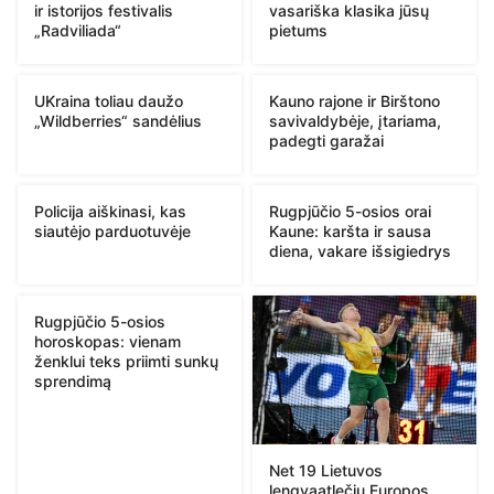
ir istorijos festivalis
vasariška klasika jūsų
„Radviliada“
pietums
UKraina toliau daužo
Kauno rajone ir Birštono
„Wildberries“ sandėlius
savivaldybėje, įtariama,
padegti garažai
Policija aiškinasi, kas
Rugpjūčio 5-osios orai
siautėjo parduotuvėje
Kaune: karšta ir sausa
diena, vakare išsigiedrys
Rugpjūčio 5-osios
horoskopas: vienam
ženklui teks priimti sunkų
sprendimą
Net 19 Lietuvos
lengvaatlečių Europos