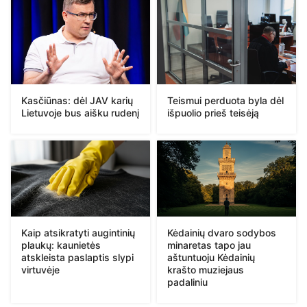
Kasčiūnas: dėl JAV karių
Teismui perduota byla dėl
Lietuvoje bus aišku rudenį
išpuolio prieš teisėją
Kaip atsikratyti augintinių
Kėdainių dvaro sodybos
plaukų: kaunietės
minaretas tapo jau
atskleista paslaptis slypi
aštuntuoju Kėdainių
virtuvėje
krašto muziejaus
padaliniu