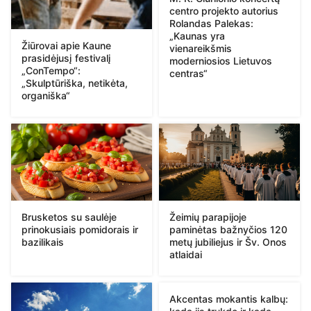
centro projekto autorius
Rolandas Palekas:
„Kaunas yra
Žiūrovai apie Kaune
vienareikšmis
prasidėjusį festivalį
moderniosios Lietuvos
„ConTempo“:
centras“
„Skulptūriška, netikėta,
organiška“
Brusketos su saulėje
Žeimių parapijoje
prinokusiais pomidorais ir
paminėtas bažnyčios 120
bazilikais
metų jubiliejus ir Šv. Onos
atlaidai
Akcentas mokantis kalbų: