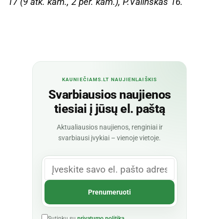
17 (9 atk. kam., 2 per. kam.), P.Valinskas 16.
KAUNIEČIAMS.LT NAUJIENLAIŠKIS
Svarbiausios naujienos
tiesiai į jūsų el. paštą
Aktualiausios naujienos, renginiai ir
svarbiausi įvykiai – vienoje vietoje.
Sutinku su
privatumo politika