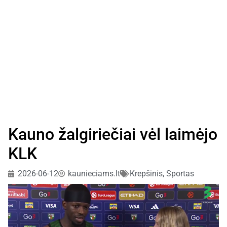
Kauno žalgiriečiai vėl laimėjo
KLK
2026-06-12
kaunieciams.lt
Krepšinis
,
Sportas