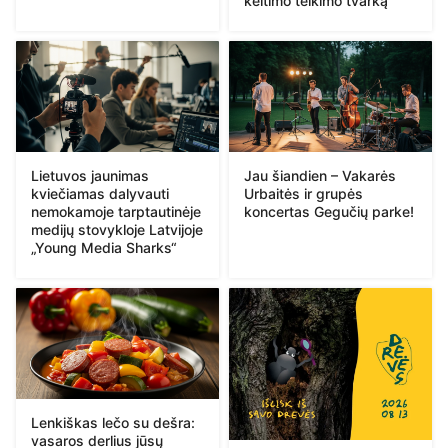
keitimo teikimo tvarką
Lietuvos jaunimas
Jau šiandien – Vakarės
kviečiamas dalyvauti
Urbaitės ir grupės
nemokamoje tarptautinėje
koncertas Gegučių parke!
medijų stovykloje Latvijoje
„Young Media Sharks“
Lenkiškas lečo su dešra:
vasaros derlius jūsų