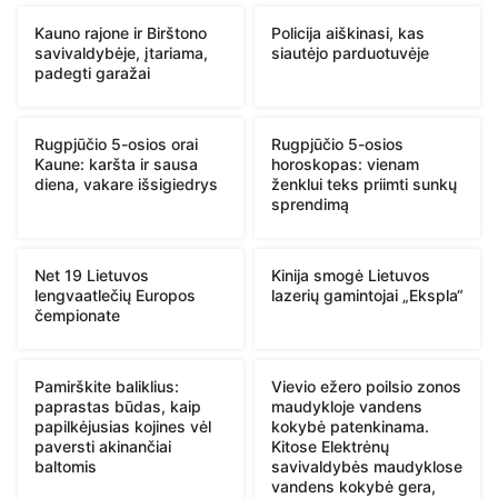
Kauno rajone ir Birštono
Policija aiškinasi, kas
savivaldybėje, įtariama,
siautėjo parduotuvėje
padegti garažai
Rugpjūčio 5-osios orai
Rugpjūčio 5-osios
Kaune: karšta ir sausa
horoskopas: vienam
diena, vakare išsigiedrys
ženklui teks priimti sunkų
sprendimą
Net 19 Lietuvos
Kinija smogė Lietuvos
lengvaatlečių Europos
lazerių gamintojai „Ekspla“
čempionate
Pamirškite baliklius:
Vievio ežero poilsio zonos
paprastas būdas, kaip
maudykloje vandens
papilkėjusias kojines vėl
kokybė patenkinama.
paversti akinančiai
Kitose Elektrėnų
baltomis
savivaldybės maudyklose
vandens kokybė gera,