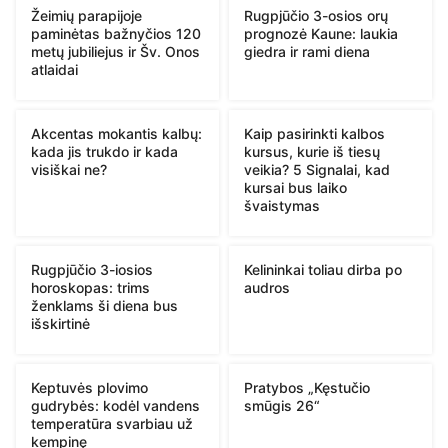
Žeimių parapijoje
Rugpjūčio 3-osios orų
paminėtas bažnyčios 120
prognozė Kaune: laukia
metų jubiliejus ir Šv. Onos
giedra ir rami diena
atlaidai
Akcentas mokantis kalbų:
Kaip pasirinkti kalbos
kada jis trukdo ir kada
kursus, kurie iš tiesų
visiškai ne?
veikia? 5 Signalai, kad
kursai bus laiko
švaistymas
Rugpjūčio 3-iosios
Kelininkai toliau dirba po
horoskopas: trims
audros
ženklams ši diena bus
išskirtinė
Keptuvės plovimo
Pratybos „Kęstučio
gudrybės: kodėl vandens
smūgis 26“
temperatūra svarbiau už
kempinę