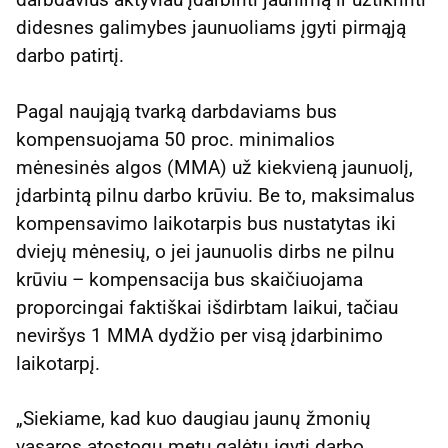
didesnes galimybes jaunuoliams įgyti pirmąją
darbo patirtį.
Pagal naująją tvarką darbdaviams bus
kompensuojama 50 proc. minimalios
mėnesinės algos (MMA) už kiekvieną jaunuolį,
įdarbintą pilnu darbo krūviu. Be to, maksimalus
kompensavimo laikotarpis bus nustatytas iki
dviejų mėnesių, o jei jaunuolis dirbs ne pilnu
krūviu – kompensacija bus skaičiuojama
proporcingai faktiškai išdirbtam laikui, tačiau
neviršys 1 MMA dydžio per visą įdarbinimo
laikotarpį.
„Siekiame, kad kuo daugiau jaunų žmonių
vasaros atostogų metu galėtų įgyti darbo