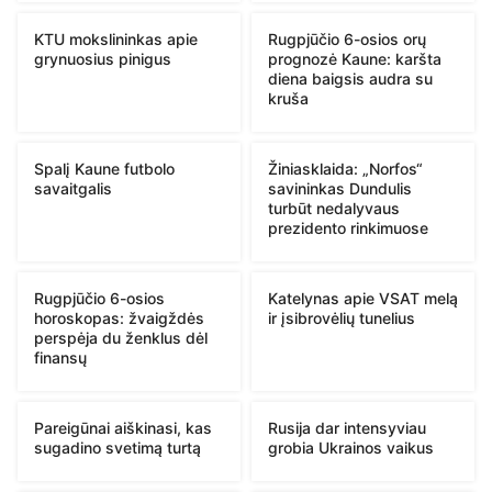
KTU mokslininkas apie
Rugpjūčio 6-osios orų
grynuosius pinigus
prognozė Kaune: karšta
diena baigsis audra su
kruša
Spalį Kaune futbolo
Žiniasklaida: „Norfos“
savaitgalis
savininkas Dundulis
turbūt nedalyvaus
prezidento rinkimuose
Rugpjūčio 6-osios
Katelynas apie VSAT melą
horoskopas: žvaigždės
ir įsibrovėlių tunelius
perspėja du ženklus dėl
finansų
Pareigūnai aiškinasi, kas
Rusija dar intensyviau
sugadino svetimą turtą
grobia Ukrainos vaikus