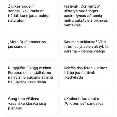
Žiurkės sode ir
Festivalį „ConTempo“
sandėliuke? Patikrinti
uždarys sudėtingas
būdai, kurie jas atbaidys
pasirodymas aštuonių
natūraliai
metrų aukštyje ir piknikas
Santakoje
„Meta Duo“ koncertas –
Kas man priklauso? Visa
jau šiandien!
informacija apie valstybės
paramą – vienoje vietoje
Rugpjūčio 23-iąją minima
Kviečia dvyliktas kultūros
Europos diena stalinizmo
ir istorijos festivalis
ir nacizmo aukoms atminti
„Radviliada“
bei Baltijos kelio diena
Gong bao vištiena –
UKraina toliau daužo
vasariška klasika jūsų
„Wildberries“ sandėlius
pietums