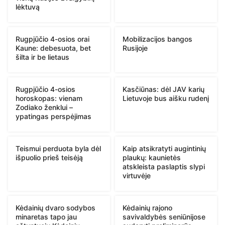
lėktuvą
Rugpjūčio 4-osios orai
Mobilizacijos bangos
Kaune: debesuota, bet
Rusijoje
šilta ir be lietaus
Rugpjūčio 4-osios
Kasčiūnas: dėl JAV karių
horoskopas: vienam
Lietuvoje bus aišku rudenį
Zodiako ženklui –
ypatingas perspėjimas
Teismui perduota byla dėl
Kaip atsikratyti augintinių
išpuolio prieš teisėją
plaukų: kaunietės
atskleista paslaptis slypi
virtuvėje
Kėdainių dvaro sodybos
Kėdainių rajono
minaretas tapo jau
savivaldybės seniūnijose