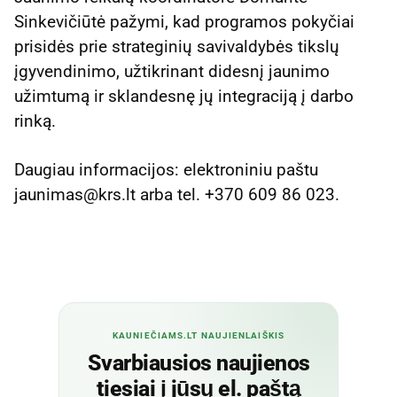
Sinkevičiūtė pažymi, kad programos pokyčiai
prisidės prie strateginių savivaldybės tikslų
įgyvendinimo, užtikrinant didesnį jaunimo
užimtumą ir sklandesnę jų integraciją į darbo
rinką.
Daugiau informacijos: elektroniniu paštu
jaunimas@krs.lt arba tel. +370 609 86 023.
KAUNIEČIAMS.LT NAUJIENLAIŠKIS
Svarbiausios naujienos
tiesiai į jūsų el. paštą