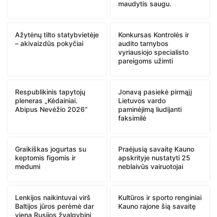
maudytis saugu.
Ažytėnų tilto statybvietėje
Konkursas Kontrolės ir
– akivaizdūs pokyčiai
audito tarnybos
vyriausiojo specialisto
pareigoms užimti
Respublikinis tapytojų
Jonavą pasiekė pirmąjį
pleneras „Kėdainiai.
Lietuvos vardo
Abipus Nevėžio 2026“
paminėjimą liudijanti
faksimilė
Graikiškas jogurtas su
Praėjusią savaitę Kauno
keptomis figomis ir
apskrityje nustatyti 25
medumi
neblaivūs vairuotojai
Lenkijos naikintuvai virš
Kultūros ir sporto renginiai
Baltijos jūros perėmė dar
Kauno rajone šią savaitę
vieną Rusijos žvalgybinį