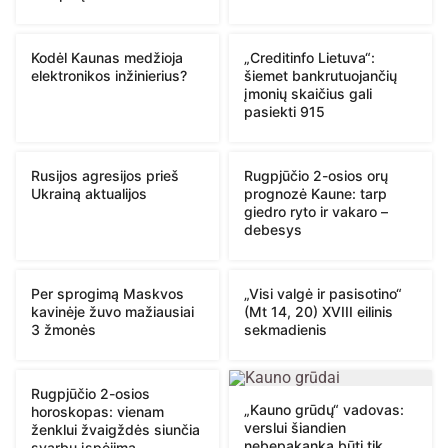
Kodėl Kaunas medžioja
„Creditinfo Lietuva“:
elektronikos inžinierius?
šiemet bankrutuojančių
įmonių skaičius gali
pasiekti 915
Rusijos agresijos prieš
Rugpjūčio 2-osios orų
Ukrainą aktualijos
prognozė Kaune: tarp
giedro ryto ir vakaro –
debesys
Per sprogimą Maskvos
„Visi valgė ir pasisotino“
kavinėje žuvo mažiausiai
(Mt 14, 20) XVIII eilinis
3 žmonės
sekmadienis
Rugpjūčio 2-osios
„Kauno grūdų“ vadovas:
horoskopas: vienam
verslui šiandien
ženklui žvaigždės siunčia
nebepakanka būti tik
svarbų įspėjimą