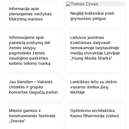
Informacija apie
Naujieji bolševikai prieš
planuojamas varžybas
grynuosius pinigus
Elektrėnų mariose
Informuojame apie
Lietuvos jaunimas
pakeistą prašymų dėl
kviečiamas dalyvauti
žemės sklypų
nemokamoje tarptautinėje
pagrindinės žemės
medijų stovykloje Latvijoje
naudojimo paskirties
„Young Media Sharks“
keitimo teikimo tvarką
Jau šiandien – Vakarės
Lenkiškas lečo su dešra:
Urbaitės ir grupės
vasaros derlius jūsų
koncertas Gegučių parke!
lėkštėje
Miesto gamtos ir
Optimizmo architektūra.
bendruomenės festivalis
Kauno filharmonija (video)
„Drevės“