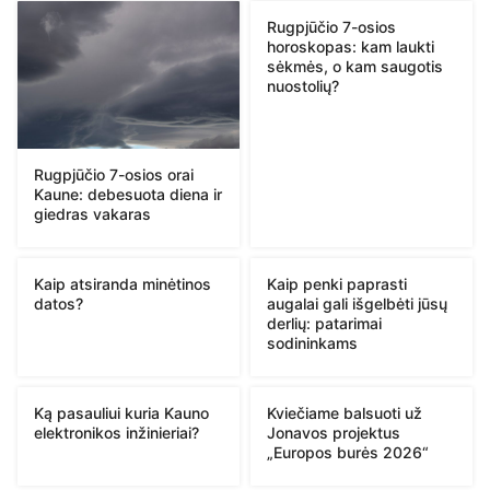
Rugpjūčio 7-osios
horoskopas: kam laukti
sėkmės, o kam saugotis
nuostolių?
Rugpjūčio 7-osios orai
Kaune: debesuota diena ir
giedras vakaras
Kaip atsiranda minėtinos
Kaip penki paprasti
datos?
augalai gali išgelbėti jūsų
derlių: patarimai
sodininkams
Ką pasauliui kuria Kauno
Kviečiame balsuoti už
elektronikos inžinieriai?
Jonavos projektus
„Europos burės 2026“