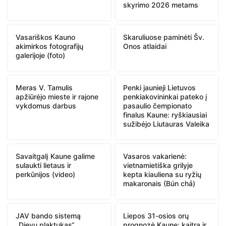
skyrimo 2026 metams
Vasariškos Kauno
Skaruliuose paminėti Šv.
akimirkos fotografijų
Onos atlaidai
galerijoje (foto)
Meras V. Tamulis
Penki jaunieji Lietuvos
apžiūrėjo mieste ir rajone
penkiakovininkai pateko į
vykdomus darbus
pasaulio čempionato
finalus Kaune: ryškiausiai
sužibėjo Liutauras Valeika
Savaitgalį Kaune galime
Vasaros vakarienė:
sulaukti lietaus ir
vietnamietiška grilyje
perkūnijos (video)
kepta kiauliena su ryžių
makaronais (Bún chả)
JAV bando sistemą
Liepos 31-osios orų
„Dievų plaktukas“
prognozė Kaune: kaitra ir