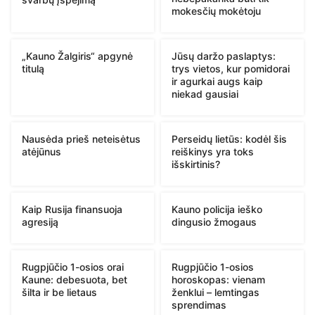
mokesčių mokėtoju
„Kauno Žalgiris“ apgynė
Jūsų daržo paslaptys:
titulą
trys vietos, kur pomidorai
ir agurkai augs kaip
niekad gausiai
Nausėda prieš neteisėtus
Perseidų lietūs: kodėl šis
atėjūnus
reiškinys yra toks
išskirtinis?
Kaip Rusija finansuoja
Kauno policija ieško
agresiją
dingusio žmogaus
Rugpjūčio 1-osios orai
Rugpjūčio 1-osios
Kaune: debesuota, bet
horoskopas: vienam
šilta ir be lietaus
ženklui – lemtingas
sprendimas