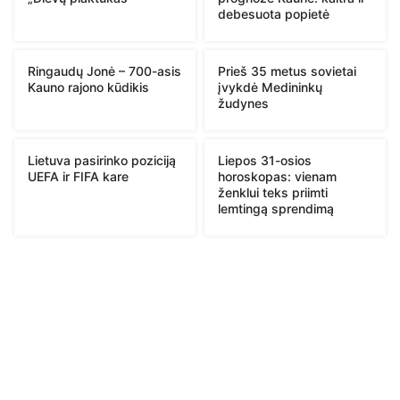
debesuota popietė
Ringaudų Jonė – 700-asis
Prieš 35 metus sovietai
Kauno rajono kūdikis
įvykdė Medininkų
žudynes
Lietuva pasirinko poziciją
Liepos 31-osios
UEFA ir FIFA kare
horoskopas: vienam
ženklui teks priimti
lemtingą sprendimą