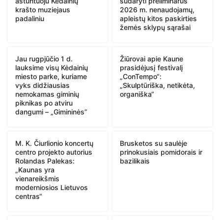
aštuntuoju Kėdainių
sudaryti preliminarūs
krašto muziejaus
2026 m. nenaudojamų,
padaliniu
apleistų kitos paskirties
žemės sklypų sąrašai
Jau rugpjūčio 1 d.
Žiūrovai apie Kaune
lauksime visų Kėdainių
prasidėjusį festivalį
miesto parke, kuriame
„ConTempo“:
vyks didžiausias
„Skulptūriška, netikėta,
nemokamas giminių
organiška“
piknikas po atviru
dangumi – „Gimininės”
M. K. Čiurlionio koncertų
Brusketos su saulėje
centro projekto autorius
prinokusiais pomidorais ir
Rolandas Palekas:
bazilikais
„Kaunas yra
vienareikšmis
moderniosios Lietuvos
centras“