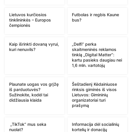
Lietuvos kurčiosios
Futbolas ir regbis Kaune
tinklininkės – Europos
bus?
čempionės
Kaip išrinkti dovaną vyrui,
„Delfi“ perka
kuri nenuvils?
skaitmeninės reklamos
tinklą „Digital Matter“:
kartu pasieks daugiau nei
1,6 mln. vartotojų
Plaunate uogas vos grįžę
Šeštadienį Kėdainiuose
iš parduotuvės?
rinksis giminės iš visos
Sužinokite, kodėl tai
Lietuvos: Gimininių
didžiausia klaida
organizatoriai turi
prašymą
„TikTok“ mus seka
Informacija dėl socialinių
nuolat?
kortelių ir donacijų