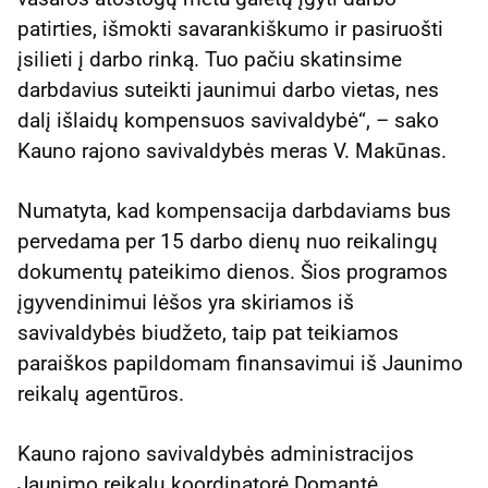
patirties, išmokti savarankiškumo ir pasiruošti
įsilieti į darbo rinką. Tuo pačiu skatinsime
darbdavius suteikti jaunimui darbo vietas, nes
dalį išlaidų kompensuos savivaldybė“, – sako
Kauno rajono savivaldybės meras V. Makūnas.
Numatyta, kad kompensacija darbdaviams bus
pervedama per 15 darbo dienų nuo reikalingų
dokumentų pateikimo dienos. Šios programos
įgyvendinimui lėšos yra skiriamos iš
savivaldybės biudžeto, taip pat teikiamos
paraiškos papildomam finansavimui iš Jaunimo
reikalų agentūros.
Kauno rajono savivaldybės administracijos
Jaunimo reikalų koordinatorė Domantė