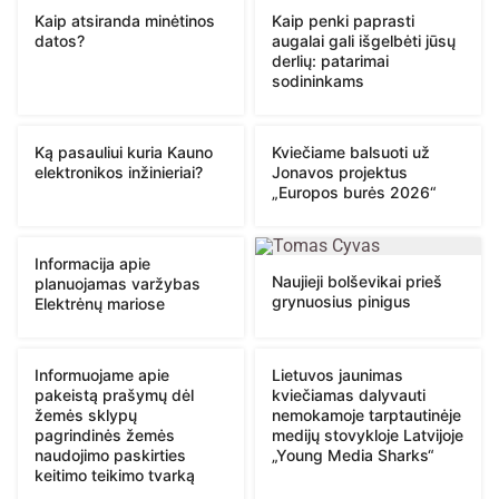
Kaip atsiranda minėtinos
Kaip penki paprasti
datos?
augalai gali išgelbėti jūsų
derlių: patarimai
sodininkams
Ką pasauliui kuria Kauno
Kviečiame balsuoti už
elektronikos inžinieriai?
Jonavos projektus
„Europos burės 2026“
Informacija apie
Naujieji bolševikai prieš
planuojamas varžybas
grynuosius pinigus
Elektrėnų mariose
Informuojame apie
Lietuvos jaunimas
pakeistą prašymų dėl
kviečiamas dalyvauti
žemės sklypų
nemokamoje tarptautinėje
pagrindinės žemės
medijų stovykloje Latvijoje
naudojimo paskirties
„Young Media Sharks“
keitimo teikimo tvarką