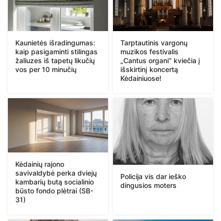
Kaunietės išradingumas:
Tarptautinis vargonų
kaip pasigaminti stilingas
muzikos festivalis
žaliuzes iš tapetų likučių
„Cantus organi“ kviečia į
vos per 10 minučių
išskirtinį koncertą
Kėdainiuose!
Kėdainių rajono
savivaldybė perka dviejų
Policija vis dar ieško
kambarių butą socialinio
dingusios moters
būsto fondo plėtrai (SB-
31)