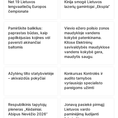
Net 19 Lietuvos
Kinija smogė Lietuvos
lengvaatlečių Europos
lazerių gamintojai „Ekspla“
čempionate
Pamirškite baliklius:
Vievio ežero poilsio zonos
paprastas būdas, kaip
maudykloje vandens
papilkėjusias kojines vėl
kokybė patenkinama.
paversti akinančiai
Kitose Elektrėnų
baltomis
savivaldybės maudyklose
vandens kokybė gera,
maudytis saugu.
Ažytėnų tilto statybvietėje
Konkursas Kontrolės ir
– akivaizdūs pokyčiai
audito tarnybos
vyriausiojo specialisto
pareigoms užimti
Respublikinis tapytojų
Jonavą pasiekė pirmąjį
pleneras „Kėdainiai.
Lietuvos vardo
Abipus Nevėžio 2026“
paminėjimą liudijanti