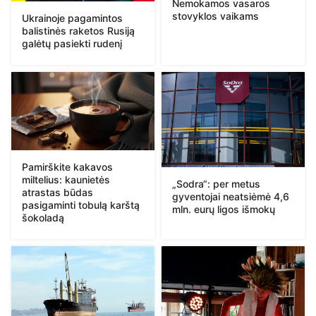
Nemokamos vasaros
stovyklos vaikams
Ukrainoje pagamintos
balistinės raketos Rusiją
galėtų pasiekti rudenį
Pamirškite kakavos
miltelius: kaunietės
„Sodra“: per metus
atrastas būdas
gyventojai neatsiėmė 4,6
pasigaminti tobulą karštą
mln. eurų ligos išmokų
šokoladą