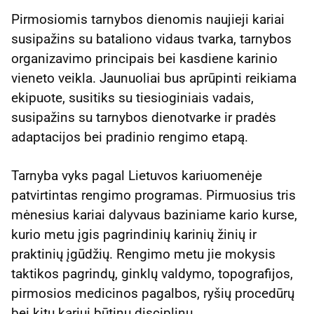
Pirmosiomis tarnybos dienomis naujieji kariai
susipažins su bataliono vidaus tvarka, tarnybos
organizavimo principais bei kasdiene karinio
vieneto veikla. Jaunuoliai bus aprūpinti reikiama
ekipuote, susitiks su tiesioginiais vadais,
susipažins su tarnybos dienotvarke ir pradės
adaptacijos bei pradinio rengimo etapą.
Tarnyba vyks pagal Lietuvos kariuomenėje
patvirtintas rengimo programas. Pirmuosius tris
mėnesius kariai dalyvaus baziniame kario kurse,
kurio metu įgis pagrindinių karinių žinių ir
praktinių įgūdžių. Rengimo metu jie mokysis
taktikos pagrindų, ginklų valdymo, topografijos,
pirmosios medicinos pagalbos, ryšių procedūrų
bei kitų kariui būtinų disciplinų.