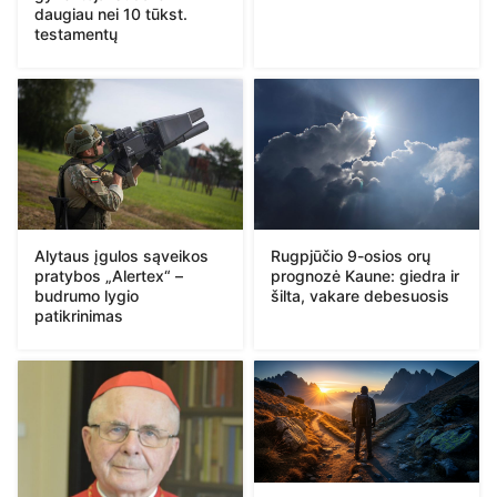
daugiau nei 10 tūkst.
testamentų
Alytaus įgulos sąveikos
Rugpjūčio 9-osios orų
pratybos „Alertex“ –
prognozė Kaune: giedra ir
budrumo lygio
šilta, vakare debesuosis
patikrinimas