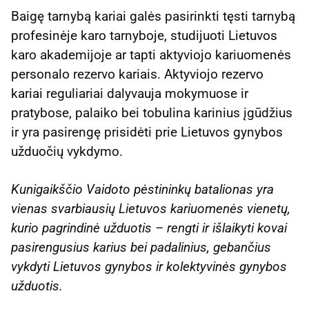
Baigę tarnybą kariai galės pasirinkti tęsti tarnybą
profesinėje karo tarnyboje, studijuoti Lietuvos
karo akademijoje ar tapti aktyviojo kariuomenės
personalo rezervo kariais. Aktyviojo rezervo
kariai reguliariai dalyvauja mokymuose ir
pratybose, palaiko bei tobulina karinius įgūdžius
ir yra pasirengę prisidėti prie Lietuvos gynybos
užduočių vykdymo.
Kunigaikščio Vaidoto pėstininkų batalionas yra
vienas svarbiausių Lietuvos kariuomenės vienetų,
kurio pagrindinė užduotis – rengti ir išlaikyti kovai
pasirengusius karius bei padalinius, gebančius
vykdyti Lietuvos gynybos ir kolektyvinės gynybos
užduotis.