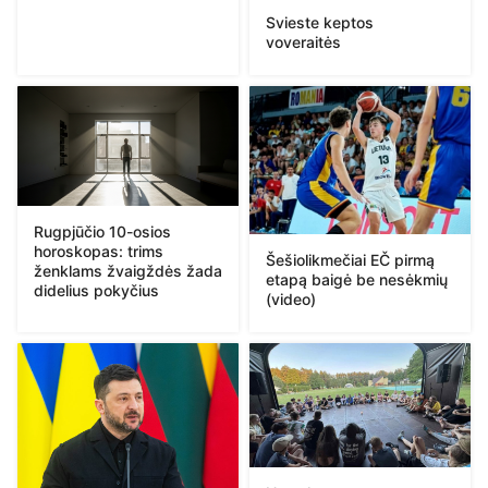
Svieste keptos
voveraitės
Rugpjūčio 10-osios
horoskopas: trims
Šešiolikmečiai EČ pirmą
ženklams žvaigždės žada
etapą baigė be nesėkmių
didelius pokyčius
(video)