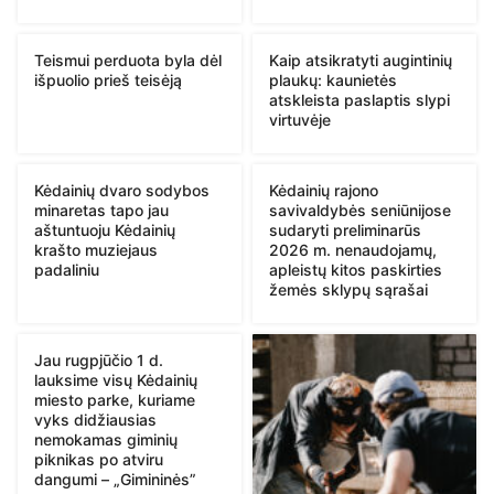
Teismui perduota byla dėl
Kaip atsikratyti augintinių
išpuolio prieš teisėją
plaukų: kaunietės
atskleista paslaptis slypi
virtuvėje
Kėdainių dvaro sodybos
Kėdainių rajono
minaretas tapo jau
savivaldybės seniūnijose
aštuntuoju Kėdainių
sudaryti preliminarūs
krašto muziejaus
2026 m. nenaudojamų,
padaliniu
apleistų kitos paskirties
žemės sklypų sąrašai
Jau rugpjūčio 1 d.
lauksime visų Kėdainių
miesto parke, kuriame
vyks didžiausias
nemokamas giminių
piknikas po atviru
dangumi – „Gimininės”