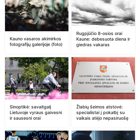
Rugpjūčio 8-osios orai
Kauno vasaros akimirkos
Kaune: debesuota diena ir
fotografijų galerijoje (foto)
giedras vakaras
Sinoptikė: savaitgalį
Žlabių šeimos atstovė:
Lietuvoje vyraus gaivesni
specialistai į pokalbį su
ir sausesni orai
vaikais atėjo nepasiruošę