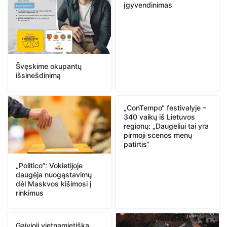
įgyvendinimas
Švęskime okupantų
išsinešdinimą
„ConTempo“ festivalyje –
340 vaikų iš Lietuvos
regionų: „Daugeliui tai yra
pirmoji scenos menų
patirtis“
„Politico”: Vokietijoje
daugėja nuogąstavimų
dėl Maskvos kišimosi į
rinkimus
Gaivioji vietnamietiška