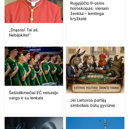
Rugpjūčio 9-osios
horoskopas: vienam
ženklui – lemtinga
kryžkelė
„Drąsos! Tai aš.
Nebijokite!“
Šešiolikmečiai EČ neturėjo
vargo ir su lenkais
Jei Lietuvos partijų
simboliais būtų gyvūnai