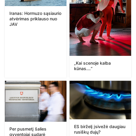
Iranas: Hormuzo sąsiaurio
atvėrimas priklauso nuo
JAV
„Kai scenoje kalba
kūnas….“
ES birželį įsivežė daugiau
Per pusmetį šalies
rusiškų dujų?
gyventojai sudarė