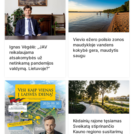
Vievio ežero poilsio zonos
maudykloje vandens
Ignas Vėgėlė: „JAV
kokybė gera, maudytis
reikalaujama
saugu
atsakomybės už
netinkamą pandemijos
valdymą. Lietuvoje?“
Kėdainių rajone tęsiamas
Sveikatą stiprinančio
Kauno regiono susitarimų