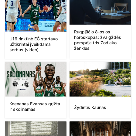
Rugpjūčio 8-osios
horoskopas: žvaigždės
U16 rinktinė EČ startavo
perspėja tris Zodiako
užtikrintai įveikdama
ženklus
serbus (video)
Keenanas Evansas grįžta
Žydintis Kaunas
ir skolinamas