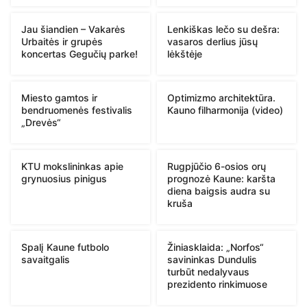
Jau šiandien – Vakarės
Lenkiškas lečo su dešra:
Urbaitės ir grupės
vasaros derlius jūsų
koncertas Gegučių parke!
lėkštėje
Miesto gamtos ir
Optimizmo architektūra.
bendruomenės festivalis
Kauno filharmonija (video)
„Drevės“
KTU mokslininkas apie
Rugpjūčio 6-osios orų
grynuosius pinigus
prognozė Kaune: karšta
diena baigsis audra su
kruša
Spalį Kaune futbolo
Žiniasklaida: „Norfos“
savaitgalis
savininkas Dundulis
turbūt nedalyvaus
prezidento rinkimuose