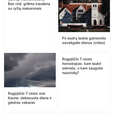
Bún chả: grilinta kiauliena
su ryžių makaronais
Po audrų laukia gaivesnės
savaitgalio dienos (video)
Rugpjūčio 7-osios
horoskopas: kam laukti
sėkmės, o kam saugotis
nuostolių?
Rugpjūčio 7-osios orai
Kaune: debesuota diena ir
giedras vakaras