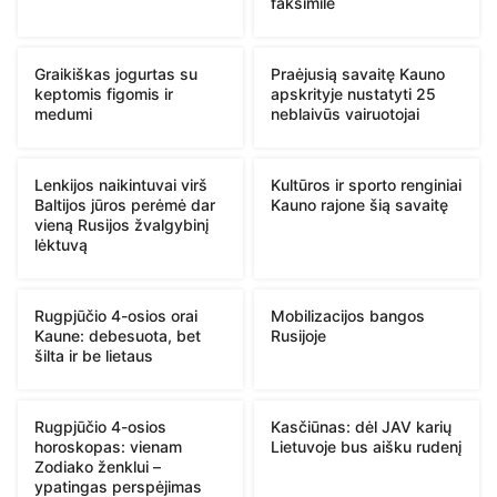
faksimilė
Graikiškas jogurtas su
Praėjusią savaitę Kauno
keptomis figomis ir
apskrityje nustatyti 25
medumi
neblaivūs vairuotojai
Lenkijos naikintuvai virš
Kultūros ir sporto renginiai
Baltijos jūros perėmė dar
Kauno rajone šią savaitę
vieną Rusijos žvalgybinį
lėktuvą
Rugpjūčio 4-osios orai
Mobilizacijos bangos
Kaune: debesuota, bet
Rusijoje
šilta ir be lietaus
Rugpjūčio 4-osios
Kasčiūnas: dėl JAV karių
horoskopas: vienam
Lietuvoje bus aišku rudenį
Zodiako ženklui –
ypatingas perspėjimas