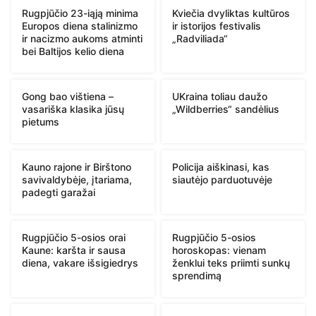
Rugpjūčio 23-iąją minima
Kviečia dvyliktas kultūros
Europos diena stalinizmo
ir istorijos festivalis
ir nacizmo aukoms atminti
„Radviliada“
bei Baltijos kelio diena
Gong bao vištiena –
UKraina toliau daužo
vasariška klasika jūsų
„Wildberries“ sandėlius
pietums
Kauno rajone ir Birštono
Policija aiškinasi, kas
savivaldybėje, įtariama,
siautėjo parduotuvėje
padegti garažai
Rugpjūčio 5-osios orai
Rugpjūčio 5-osios
Kaune: karšta ir sausa
horoskopas: vienam
diena, vakare išsigiedrys
ženklui teks priimti sunkų
sprendimą