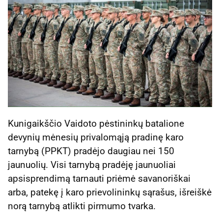
Kunigaikščio Vaidoto pėstininkų batalione
devynių mėnesių privalomąją pradinę karo
tarnybą (PPKT) pradėjo daugiau nei 150
jaunuolių. Visi tarnybą pradėję jaunuoliai
apsisprendimą tarnauti priėmė savanoriškai
arba, patekę į karo prievolininkų sąrašus, išreiškė
norą tarnybą atlikti pirmumo tvarka.