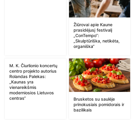
Žiūrovai apie Kaune
prasidėjusį festivalį
„ConTempo“:
„Skulptūriška, netikėta,
organiška“
M. K. Čiurlionio koncertų
centro projekto autorius
Rolandas Palekas:
„Kaunas yra
vienareikšmis
moderniosios Lietuvos
centras“
Brusketos su saulėje
prinokusiais pomidorais ir
bazilikais