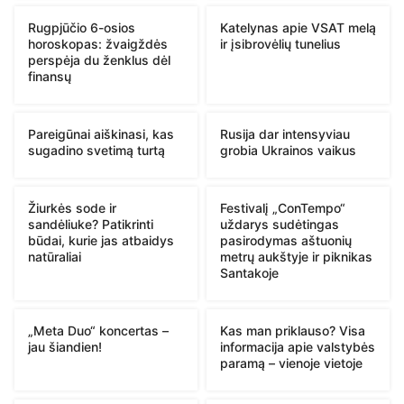
Rugpjūčio 6-osios
Katelynas apie VSAT melą
horoskopas: žvaigždės
ir įsibrovėlių tunelius
perspėja du ženklus dėl
finansų
Pareigūnai aiškinasi, kas
Rusija dar intensyviau
sugadino svetimą turtą
grobia Ukrainos vaikus
Žiurkės sode ir
Festivalį „ConTempo“
sandėliuke? Patikrinti
uždarys sudėtingas
būdai, kurie jas atbaidys
pasirodymas aštuonių
natūraliai
metrų aukštyje ir piknikas
Santakoje
„Meta Duo“ koncertas –
Kas man priklauso? Visa
jau šiandien!
informacija apie valstybės
paramą – vienoje vietoje