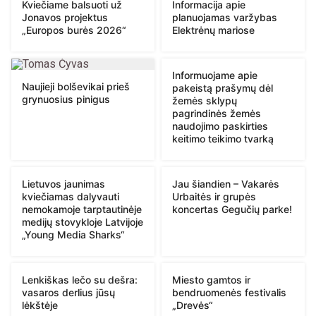
Kviečiame balsuoti už
Informacija apie
Jonavos projektus
planuojamas varžybas
„Europos burės 2026“
Elektrėnų mariose
Informuojame apie
Naujieji bolševikai prieš
pakeistą prašymų dėl
grynuosius pinigus
žemės sklypų
pagrindinės žemės
naudojimo paskirties
keitimo teikimo tvarką
Lietuvos jaunimas
Jau šiandien – Vakarės
kviečiamas dalyvauti
Urbaitės ir grupės
nemokamoje tarptautinėje
koncertas Gegučių parke!
medijų stovykloje Latvijoje
„Young Media Sharks“
Lenkiškas lečo su dešra:
Miesto gamtos ir
vasaros derlius jūsų
bendruomenės festivalis
lėkštėje
„Drevės“