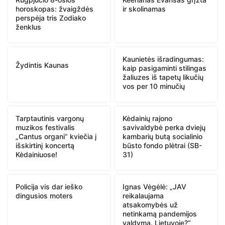
horoskopas: žvaigždės
ir skolinamas
perspėja tris Zodiako
ženklus
Kaunietės išradingumas:
Žydintis Kaunas
kaip pasigaminti stilingas
žaliuzes iš tapetų likučių
vos per 10 minučių
Tarptautinis vargonų
Kėdainių rajono
muzikos festivalis
savivaldybė perka dviejų
„Cantus organi“ kviečia į
kambarių butą socialinio
išskirtinį koncertą
būsto fondo plėtrai (SB-
Kėdainiuose!
31)
Policija vis dar ieško
Ignas Vėgėlė: „JAV
dingusios moters
reikalaujama
atsakomybės už
netinkamą pandemijos
valdymą. Lietuvoje?“