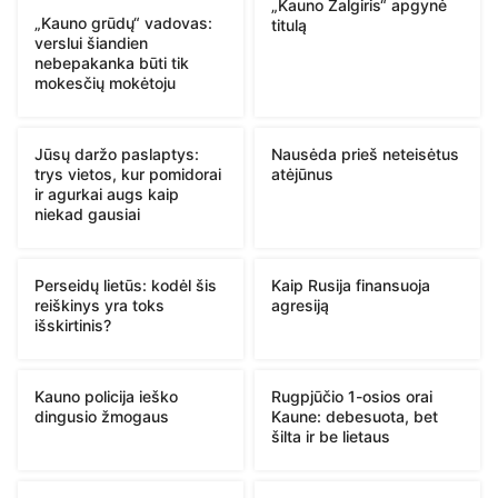
„Kauno Žalgiris“ apgynė
„Kauno grūdų“ vadovas:
titulą
verslui šiandien
nebepakanka būti tik
mokesčių mokėtoju
Jūsų daržo paslaptys:
Nausėda prieš neteisėtus
trys vietos, kur pomidorai
atėjūnus
ir agurkai augs kaip
niekad gausiai
Perseidų lietūs: kodėl šis
Kaip Rusija finansuoja
reiškinys yra toks
agresiją
išskirtinis?
Kauno policija ieško
Rugpjūčio 1-osios orai
dingusio žmogaus
Kaune: debesuota, bet
šilta ir be lietaus