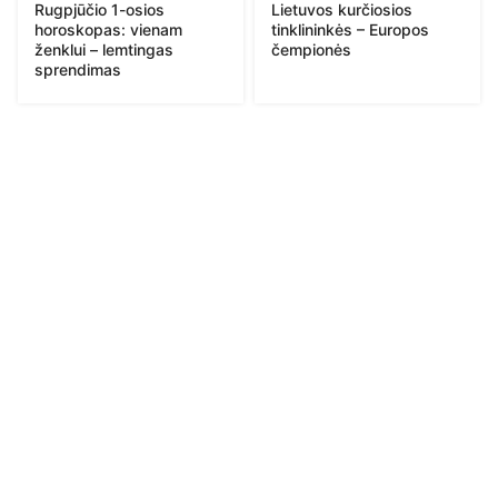
Rugpjūčio 1-osios
Lietuvos kurčiosios
horoskopas: vienam
tinklininkės – Europos
ženklui – lemtingas
čempionės
sprendimas