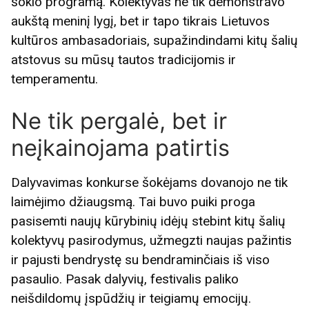
šokio programą. Kolektyvas ne tik demonstravo
aukštą meninį lygį, bet ir tapo tikrais Lietuvos
kultūros ambasadoriais, supažindindami kitų šalių
atstovus su mūsų tautos tradicijomis ir
temperamentu.
Ne tik pergalė, bet ir
neįkainojama patirtis
Dalyvavimas konkurse šokėjams dovanojo ne tik
laimėjimo džiaugsmą. Tai buvo puiki proga
pasisemti naujų kūrybinių idėjų stebint kitų šalių
kolektyvų pasirodymus, užmegzti naujas pažintis
ir pajusti bendrystę su bendraminčiais iš viso
pasaulio. Pasak dalyvių, festivalis paliko
neišdildomų įspūdžių ir teigiamų emocijų.