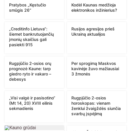
Pratybos „Kęstučio
Kodėl Kaunas medžioja
smūgis 26“
elektronikos inžinierius?
„Creditinfo Lietuva“:
Rusijos agresijos prieš
šiemet bankrutuojančių
Ukrainą aktualijos
įmonių skaičius gali
pasiekti 915
Rugpjūčio 2-osios orų
Per sprogimą Maskvos
prognozė Kaune: tarp
kavinėje žuvo mažiausiai
giedro ryto ir vakaro –
3 žmonės
debesys
„Visi valgė ir pasisotino“
Rugpjūčio 2-osios
(Mt 14, 20) XVIII eilinis
horoskopas: vienam
sekmadienis
ženklui žvaigždės siunčia
svarbų įspėjimą