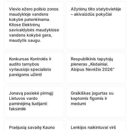
Vievio ežero poilsio zonos
Ažytėnų tilto statybvietėje
maudykloje vandens
– akivaizdūs pokyčiai
kokybė patenkinama.
Kitose Elektrėnų
savivaldybės maudyklose
vandens kokybė gera,
maudytis saugu.
Konkursas Kontrolės ir
Respublikinis tapytojų
audito tarnybos
pleneras „Kėdainiai.
vyriausiojo specialisto
Abipus Nevėžio 2026“
pareigoms užimti
Jonavą pasiekė pirmąjį
Graikiškas jogurtas su
Lietuvos vardo
keptomis figomis ir
paminėjimą liudijanti
medumi
faksimilė
Praėjusią savaitę Kauno
Lenkijos naikintuvai virš