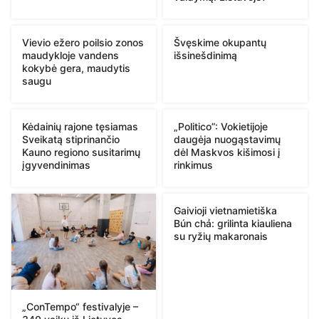
Vievio ežero poilsio zonos
Švęskime okupantų
maudykloje vandens
išsinešdinimą
kokybė gera, maudytis
saugu
Kėdainių rajone tęsiamas
„Politico”: Vokietijoje
Sveikatą stiprinančio
daugėja nuogąstavimų
Kauno regiono susitarimų
dėl Maskvos kišimosi į
įgyvendinimas
rinkimus
Gaivioji vietnamietiška
Bún chả: grilinta kiauliena
su ryžių makaronais
„ConTempo“ festivalyje –