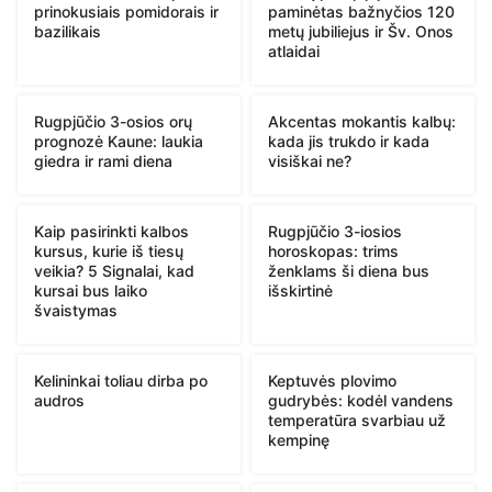
prinokusiais pomidorais ir
paminėtas bažnyčios 120
bazilikais
metų jubiliejus ir Šv. Onos
atlaidai
Rugpjūčio 3-osios orų
Akcentas mokantis kalbų:
prognozė Kaune: laukia
kada jis trukdo ir kada
giedra ir rami diena
visiškai ne?
Kaip pasirinkti kalbos
Rugpjūčio 3-iosios
kursus, kurie iš tiesų
horoskopas: trims
veikia? 5 Signalai, kad
ženklams ši diena bus
kursai bus laiko
išskirtinė
švaistymas
Kelininkai toliau dirba po
Keptuvės plovimo
audros
gudrybės: kodėl vandens
temperatūra svarbiau už
kempinę