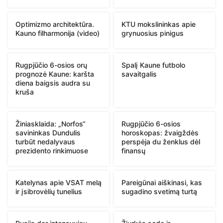
Optimizmo architektūra.
KTU mokslininkas apie
Kauno filharmonija (video)
grynuosius pinigus
Rugpjūčio 6-osios orų
Spalį Kaune futbolo
prognozė Kaune: karšta
savaitgalis
diena baigsis audra su
kruša
Žiniasklaida: „Norfos“
Rugpjūčio 6-osios
savininkas Dundulis
horoskopas: žvaigždės
turbūt nedalyvaus
perspėja du ženklus dėl
prezidento rinkimuose
finansų
Katelynas apie VSAT melą
Pareigūnai aiškinasi, kas
ir įsibrovėlių tunelius
sugadino svetimą turtą