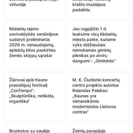
virtuvėje
krašto muziejaus
padaliniu
Kėdainių rajono
Jau rugpjūčio 1 d.
savivaldybės seniūnijose
lauksime visų Kėdainių
sudaryti preliminarūs
miesto parke, kuriame
2026 m. nenaudojamų,
vyks didžiausias
apleistų kitos paskirties
nemokamas giminių
žemės sklypų sąrašai
piknikas po atviru
dangumi – „Gimininės”
Žiūrovai apie Kaune
M. K. Čiurlionio koncertų
prasidėjusį festivalį
centro projekto autorius
„ConTempo“:
Rolandas Palekas:
„Skulptūriška, netikėta,
„Kaunas yra
organiška“
vienareikšmis
moderniosios Lietuvos
centras“
Brusketos su saulėje
Žeimių parapijoje