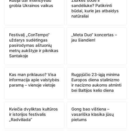
Rusija dar intensyviau
Žiurkės sode ir
grobia Ukrainos vaikus
sandėliuke? Patikrinti
būdai, kurie jas atbaidys
natūraliai
Festivalį „ConTempo“
„Meta Duo“ koncertas –
uždarys sudėtingas
jau šiandien!
pasirodymas aštuonių
metrų aukštyje ir piknikas
Santakoje
Kas man priklauso? Visa
Rugpjūčio 23-iąją minima
informacija apie valstybės
Europos diena stalinizmo
paramą – vienoje vietoje
ir nacizmo aukoms atminti
bei Baltijos kelio diena
Kviečia dvyliktas kultūros
Gong bao vištiena –
ir istorijos festivalis
vasariška klasika jūsų
„Radviliada“
pietums