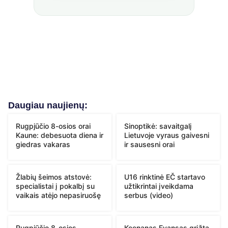
Daugiau naujienų:
Rugpjūčio 8-osios orai
Sinoptikė: savaitgalį
Kaune: debesuota diena ir
Lietuvoje vyraus gaivesni
giedras vakaras
ir sausesni orai
Žlabių šeimos atstovė:
U16 rinktinė EČ startavo
specialistai į pokalbį su
užtikrintai įveikdama
vaikais atėjo nepasiruošę
serbus (video)
Rugpjūčio 8-osios
Keenanas Evansas grįžta