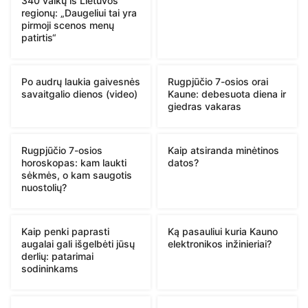
340 vaikų iš Lietuvos
regionų: „Daugeliui tai yra
pirmoji scenos menų
patirtis“
Po audrų laukia gaivesnės
Rugpjūčio 7-osios orai
savaitgalio dienos (video)
Kaune: debesuota diena ir
giedras vakaras
Rugpjūčio 7-osios
Kaip atsiranda minėtinos
horoskopas: kam laukti
datos?
sėkmės, o kam saugotis
nuostolių?
Kaip penki paprasti
Ką pasauliui kuria Kauno
augalai gali išgelbėti jūsų
elektronikos inžinieriai?
derlių: patarimai
sodininkams