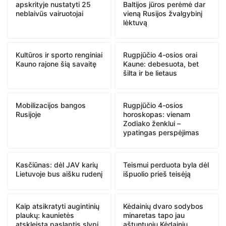
apskrityje nustatyti 25
Baltijos jūros perėmė dar
neblaivūs vairuotojai
vieną Rusijos žvalgybinį
lėktuvą
Kultūros ir sporto renginiai
Rugpjūčio 4-osios orai
Kauno rajone šią savaitę
Kaune: debesuota, bet
šilta ir be lietaus
Mobilizacijos bangos
Rugpjūčio 4-osios
Rusijoje
horoskopas: vienam
Zodiako ženklui –
ypatingas perspėjimas
Kasčiūnas: dėl JAV karių
Teismui perduota byla dėl
Lietuvoje bus aišku rudenį
išpuolio prieš teisėją
Kaip atsikratyti augintinių
Kėdainių dvaro sodybos
plaukų: kaunietės
minaretas tapo jau
atskleista paslaptis slypi
aštuntuoju Kėdainių