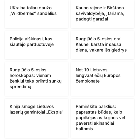
UKraina toliau daužo
Kauno rajone ir Birštono
„Wildberries“ sandėlius
savivaldybėje, įtariama,
padegti garažai
Policija aiškinasi, kas
Rugpjūčio 5-osios orai
siautėjo parduotuvėje
Kaune: karšta ir sausa
diena, vakare išsigiedrys
Rugpjūčio 5-osios
Net 19 Lietuvos
horoskopas: vienam
lengvaatlečių Europos
ženklui teks priimti sunkų
čempionate
sprendimą
Kinija smogė Lietuvos
Pamirškite baliklius:
lazerių gamintojai „Ekspla“
paprastas būdas, kaip
papilkėjusias kojines vėl
paversti akinančiai
baltomis