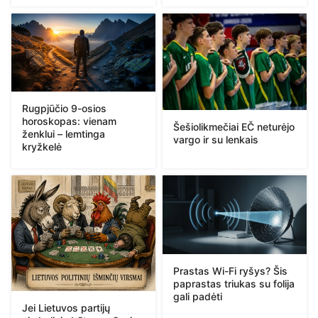
Rugpjūčio 9-osios
horoskopas: vienam
Šešiolikmečiai EČ neturėjo
ženklui – lemtinga
vargo ir su lenkais
kryžkelė
Prastas Wi-Fi ryšys? Šis
paprastas triukas su folija
gali padėti
Jei Lietuvos partijų