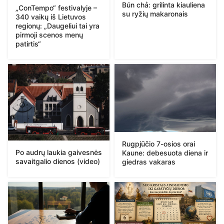
Bún chả: grilinta kiauliena
„ConTempo“ festivalyje –
su ryžių makaronais
340 vaikų iš Lietuvos
regionų: „Daugeliui tai yra
pirmoji scenos menų
patirtis“
Rugpjūčio 7-osios orai
Po audrų laukia gaivesnės
Kaune: debesuota diena ir
savaitgalio dienos (video)
giedras vakaras