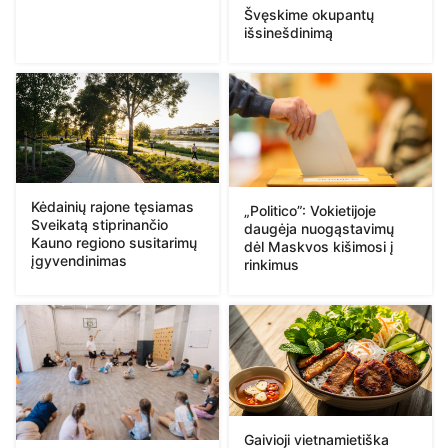
Švęskime okupantų
išsinešdinimą
Kėdainių rajone tęsiamas
„Politico”: Vokietijoje
Sveikatą stiprinančio
daugėja nuogąstavimų
Kauno regiono susitarimų
dėl Maskvos kišimosi į
įgyvendinimas
rinkimus
Gaivioji vietnamietiška