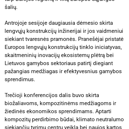
šalių.
Antrojoje sesijoje daugiausia dėmesio skirta
lengvųjų konstrukcijų inžinerijai ir jos vaidmeniui
siekiant tvaresnės pramonės. Pranešėjai pristatė
Europos lengvųjų konstrukcijų tinklo iniciatyvas,
skaitmeninių inovacijų ekosistemų plėtrą bei
Lietuvos gamybos sektoriaus patirtį diegiant
pažangias medžiagas ir efektyvesnius gamybos
sprendimus.
Trečioji konferencijos dalis buvo skirta
biožaliavoms, kompozitinėms medžiagoms ir
žiedinės ekonomikos sprendimams. Aptarti
kompozitų perdirbimo būdai, klimato neutralumo
siekiančių tyrimų centrų veikla bei naujos kartos