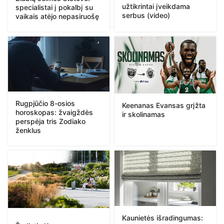
užtikrintai įveikdama
specialistai į pokalbį su
serbus (video)
vaikais atėjo nepasiruošę
Rugpjūčio 8-osios
Keenanas Evansas grįžta
horoskopas: žvaigždės
ir skolinamas
perspėja tris Zodiako
ženklus
Kaunietės išradingumas: