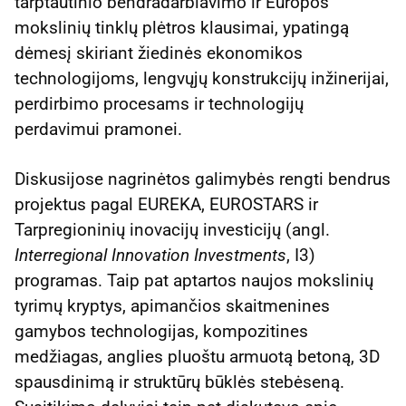
tarptautinio bendradarbiavimo ir Europos
mokslinių tinklų plėtros klausimai, ypatingą
dėmesį skiriant žiedinės ekonomikos
technologijoms, lengvųjų konstrukcijų inžinerijai,
perdirbimo procesams ir technologijų
perdavimui pramonei.
Diskusijose nagrinėtos galimybės rengti bendrus
projektus pagal EUREKA, EUROSTARS ir
Tarpregioninių inovacijų investicijų (angl.
Interregional Innovation Investments
, I3)
programas. Taip pat aptartos naujos mokslinių
tyrimų kryptys, apimančios skaitmenines
gamybos technologijas, kompozitines
medžiagas, anglies pluoštu armuotą betoną, 3D
spausdinimą ir struktūrų būklės stebėseną.