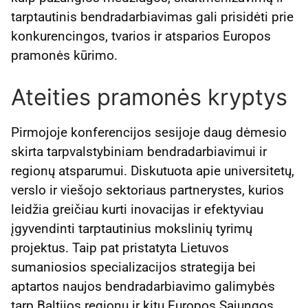
tarptautinis bendradarbiavimas gali prisidėti prie
konkurencingos, tvarios ir atsparios Europos
pramonės kūrimo.
Ateities pramonės kryptys
Pirmojoje konferencijos sesijoje daug dėmesio
skirta tarpvalstybiniam bendradarbiavimui ir
regionų atsparumui. Diskutuota apie universitetų,
verslo ir viešojo sektoriaus partnerystes, kurios
leidžia greičiau kurti inovacijas ir efektyviau
įgyvendinti tarptautinius mokslinių tyrimų
projektus. Taip pat pristatyta Lietuvos
sumaniosios specializacijos strategija bei
aptartos naujos bendradarbiavimo galimybės
tarp Baltijos regionų ir kitų Europos Sąjungos