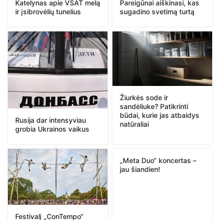
Katelynas apie VSAT melą
Pareigūnai aiškinasi, kas
ir įsibrovėlių tunelius
sugadino svetimą turtą
Žiurkės sode ir
sandėliuke? Patikrinti
būdai, kurie jas atbaidys
Rusija dar intensyviau
natūraliai
grobia Ukrainos vaikus
„Meta Duo“ koncertas –
jau šiandien!
Festivalį „ConTempo“