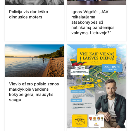
Policija vis dar ieško
Ignas Vėgėlė: „JAV
dingusios moters
reikalaujama
atsakomybės už
netinkamą pandemijos
valdymą. Lietuvoje?“
Vievio ežero poilsio zonos
maudykloje vandens
kokybė gera, maudytis
saugu