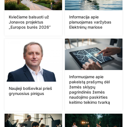
Kviečiame balsuoti už
Informacija apie
Jonavos projektus
planuojamas varžybas
„Europos burės 2026“
Elektrėnų mariose
Informuojame apie
pakeistą prašymų dėl
žemės sklypų
Naujieji bolševikai prieš
pagrindinės žemės
grynuosius pinigus
naudojimo paskirties
keitimo teikimo tvarką