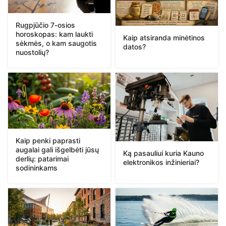
Rugpjūčio 7-osios
horoskopas: kam laukti
Kaip atsiranda minėtinos
sėkmės, o kam saugotis
datos?
nuostolių?
Kaip penki paprasti
augalai gali išgelbėti jūsų
Ką pasauliui kuria Kauno
derlių: patarimai
elektronikos inžinieriai?
sodininkams