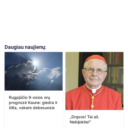
Daugiau naujienų:
Rugpjūčio 9-osios orų
prognozė Kaune: giedra ir
šilta, vakare debesuosis
„Drąsos! Tai aš.
Nebijokite!“