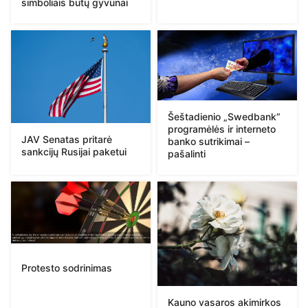
simboliais būtų gyvūnai
Šeštadienio „Swedbank“
programėlės ir interneto
JAV Senatas pritarė
banko sutrikimai –
sankcijų Rusijai paketui
pašalinti
Protesto sodrinimas
Kauno vasaros akimirkos