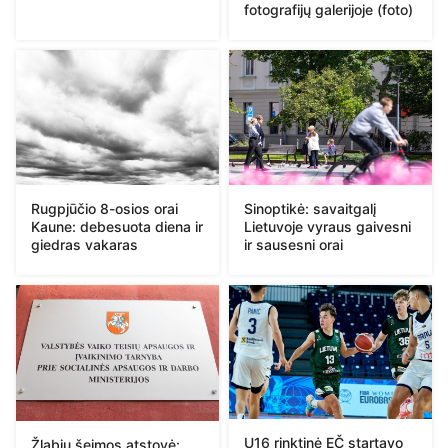
fotografijų galerijoje (foto)
Rugpjūčio 8-osios orai
Sinoptikė: savaitgalį
Kaune: debesuota diena ir
Lietuvoje vyraus gaivesni
giedras vakaras
ir sausesni orai
U16 rinktinė EČ startavo
Žlabių šeimos atstovė: