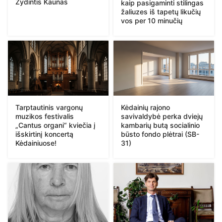
Žydintis Kaunas
kaip pasigaminti stilingas
žaliuzes iš tapetų likučių
vos per 10 minučių
Tarptautinis vargonų
Kėdainių rajono
muzikos festivalis
savivaldybė perka dviejų
„Cantus organi“ kviečia į
kambarių butą socialinio
išskirtinį koncertą
būsto fondo plėtrai (SB-
Kėdainiuose!
31)