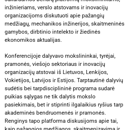
inžinieriams, verslo atstovams ir inovacijų
organizacijoms diskutuoti apie pažangių
medžiagų, mechanikos inžinerijos, skaitmeninės
gamybos, dirbtinio intelekto ir žiedinės
ekonomikos aktualijas.
Konferencijoje dalyvavo mokslininkai, tyrėjai,
pramonės, viešojo sektoriaus ir inovacijų
organizacijų atstovai iš Lietuvos, Lenkijos,
Vokietijos, Latvijos ir Estijos. Tarptautinė dalyvių
sudėtis bei tarpdisciplininė programa sudarė
puikias sąlygas ne tik dalytis mokslo
pasiekimais, bet ir stiprinti ilgalaikius ryšius tarp
akademinės bendruomenės ir pramonės.
Renginys tapo platforma diskusijoms apie tai,
kaip pažangios medžiagos, skaitmenizavimą ir