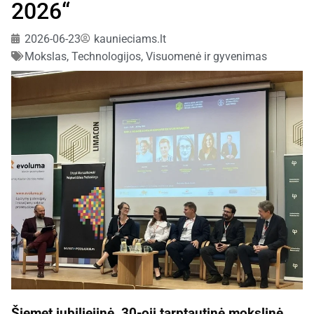
2026“
2026-06-23
kaunieciams.lt
Mokslas
,
Technologijos
,
Visuomenė ir gyvenimas
Šiemet jubiliejinė, 30-oji tarptautinė mokslinė