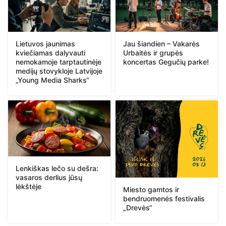
Lietuvos jaunimas
Jau šiandien – Vakarės
kviečiamas dalyvauti
Urbaitės ir grupės
nemokamoje tarptautinėje
koncertas Gegučių parke!
medijų stovykloje Latvijoje
„Young Media Sharks“
Lenkiškas lečo su dešra:
vasaros derlius jūsų
lėkštėje
Miesto gamtos ir
bendruomenės festivalis
„Drevės“