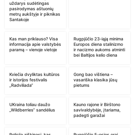
uždarys sudėtingas
pasirodymas aštuonių
metrų aukštyje ir piknikas
Santakoje
Kas man priklauso? Visa
Rugpjūčio 23-iąją minima
informacija apie valstybės
Europos diena stalinizmo
paramą – vienoje vietoje
ir nacizmo aukoms atminti
bei Baltijos kelio diena
Kviečia dvyliktas kultūros
Gong bao vištiena –
ir istorijos festivalis
vasariška klasika jūsų
„Radviliada“
pietums
UKraina toliau daužo
Kauno rajone ir Birštono
„Wildberries“ sandėlius
savivaldybėje, įtariama,
padegti garažai
Policija aiškinasi, kas
Rugpjūčio 5-osios orai