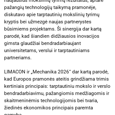
naujausius mokslinių tyrimų rezultatus, aptarė
pažangių technologijų taikymą pramonėje,
diskutavo apie tarptautinių mokslinių tyrimų
kryptis bei užmezgė naujas partnerystes
būsimiems projektams. Ši sinergija dar kartą
parodė, kad šiandien didžiausios inovacijos
gimsta glaudžiai bendradarbiaujant
universitetams, verslui ir tarptautiniams
partneriams.
LIMACON ir „Mechanika 2026“ dar kartą parodė,
kad Europos pramonės ateitis grindžiama trimis
kertiniais principais: tarptautiniu mokslo ir verslo
bendradarbiavimu, pažangiomis medžiagomis ir
skaitmeninėmis technologijomis bei tvaria,
žiedinės ekonomikos principais paremta
gamyba.