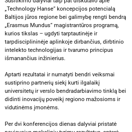
Susitikimo dalyviai taip pat diskutavo apie
„Technology Hanse“ koncepcijos potencialą
Baltijos jūros regione bei galimybę rengti bendrą
„Erasmus Mundus“ magistrantūros programą,
kurios tikslas – ugdyti tarptautinėje ir
tarpdisciplininėje aplinkoje dirbančius, dirbtinio
intelekto technologijas ir tvarumo principus
išmanančius inžinierius.
Aptarti rezultatai ir numatyti bendri veiksmai
sustiprino partnerių siekį kurti ilgalaikį
universitetų ir verslo bendradarbiavimo tinklą bei
didinti inovacijų poveikį regiono mažosioms ir
vidutinėms įmonėms.
Per dvi konferencijos dienas dalyviai pristatė