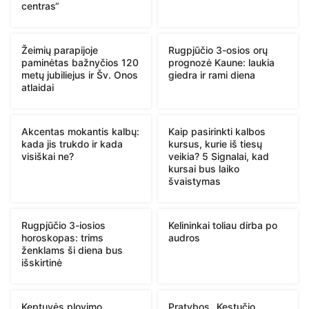
centras“
Žeimių parapijoje
Rugpjūčio 3-osios orų
paminėtas bažnyčios 120
prognozė Kaune: laukia
metų jubiliejus ir Šv. Onos
giedra ir rami diena
atlaidai
Akcentas mokantis kalbų:
Kaip pasirinkti kalbos
kada jis trukdo ir kada
kursus, kurie iš tiesų
visiškai ne?
veikia? 5 Signalai, kad
kursai bus laiko
švaistymas
Rugpjūčio 3-iosios
Kelininkai toliau dirba po
horoskopas: trims
audros
ženklams ši diena bus
išskirtinė
Keptuvės plovimo
Pratybos „Kęstučio