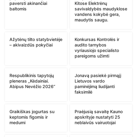
paversti akinančiai
Kitose Elektrėnų
baltomis
savivaldybės maudyklose
vandens kokybė gera,
maudytis saugu.
Ažytėnų tilto statybvietėje
Konkursas Kontrolės ir
– akivaizdūs pokyčiai
audito tarnybos
vyriausiojo specialisto
pareigoms užimti
Respublikinis tapytojų
Jonavą pasiekė pirmąjį
pleneras „Kėdainiai.
Lietuvos vardo
Abipus Nevėžio 2026“
paminėjimą liudijanti
faksimilė
Graikiškas jogurtas su
Praėjusią savaitę Kauno
keptomis figomis ir
apskrityje nustatyti 25
medumi
neblaivūs vairuotojai