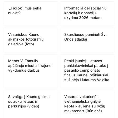
„TikTok“ mus seka
Informacija dėl socialinių
nuolat?
kortelių ir donacijų
skyrimo 2026 metams
Vasariškos Kauno
Skaruliuose paminėti Šv.
akimirkos fotografijų
Onos atlaidai
galerijoje (foto)
Meras V. Tamulis
Penki jaunieji Lietuvos
apžiūrėjo mieste ir rajone
penkiakovininkai pateko į
vykdomus darbus
pasaulio čempionato
finalus Kaune: ryškiausiai
sužibėjo Liutauras Valeika
Savaitgalį Kaune galime
Vasaros vakarienė:
sulaukti lietaus ir
vietnamietiška grilyje
perkūnijos (video)
kepta kiauliena su ryžių
makaronais (Bún chả)