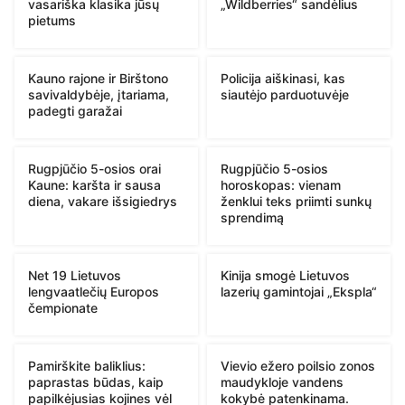
vasariška klasika jūsų
„Wildberries“ sandėlius
pietums
Kauno rajone ir Birštono
Policija aiškinasi, kas
savivaldybėje, įtariama,
siautėjo parduotuvėje
padegti garažai
Rugpjūčio 5-osios orai
Rugpjūčio 5-osios
Kaune: karšta ir sausa
horoskopas: vienam
diena, vakare išsigiedrys
ženklui teks priimti sunkų
sprendimą
Net 19 Lietuvos
Kinija smogė Lietuvos
lengvaatlečių Europos
lazerių gamintojai „Ekspla“
čempionate
Pamirškite baliklius:
Vievio ežero poilsio zonos
paprastas būdas, kaip
maudykloje vandens
papilkėjusias kojines vėl
kokybė patenkinama.