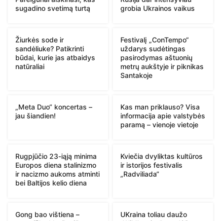
sugadino svetimą turtą
grobia Ukrainos vaikus
Žiurkės sode ir
Festivalį „ConTempo“
sandėliuke? Patikrinti
uždarys sudėtingas
būdai, kurie jas atbaidys
pasirodymas aštuonių
natūraliai
metrų aukštyje ir piknikas
Santakoje
„Meta Duo“ koncertas –
Kas man priklauso? Visa
jau šiandien!
informacija apie valstybės
paramą – vienoje vietoje
Rugpjūčio 23-iąją minima
Kviečia dvyliktas kultūros
Europos diena stalinizmo
ir istorijos festivalis
ir nacizmo aukoms atminti
„Radviliada“
bei Baltijos kelio diena
Gong bao vištiena –
UKraina toliau daužo