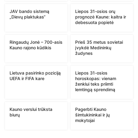
JAV bando sistemą
Liepos 31-osios orų
„Dievų plaktukas“
prognozė Kaune: kaitra ir
debesuota popietė
Ringaudų Jonė – 700-asis
Prieš 35 metus sovietai
Kauno rajono kūdikis
įvykdė Medininkų
žudynes
Lietuva pasirinko poziciją
Liepos 31-osios
UEFA ir FIFA kare
horoskopas: vienam
ženklui teks priimti
lemtingą sprendimą
Kauno verslui trūksta
Pagerbti Kauno
biurų
šimtukininkai ir jų
mokytojai