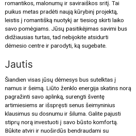
romantikos, malonumų ir saviraiškos sritį. Tai
puikus metas pradėti naują kūrybinį projektą,
leistis į romantišką nuotykį ar tiesiog skirti laiko
savo pomėgiams. Jūsų pasitikėjimas savimi bus
didžiausias turtas, tad nebijokite atsidurti
dėmesio centre ir parodyti, ką sugebate.
Jautis
Šiandien visas jūsų dėmesys bus sutelktas į
namus ir šeimą. Liūto ženklo energija skatins norą
pagražinti savo aplinką, surengti šventę
artimiesiems ar išspręsti senus šeimyninius
klausimus su dosnumu ir šiluma. Galite pajusti
stiprų norą investuoti į savo būsto komfortą.
Būkite atviri ir nuoširdūs bendraudami su