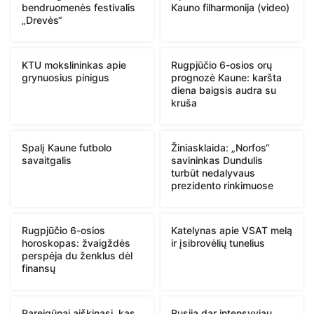
bendruomenės festivalis
Kauno filharmonija (video)
„Drevės“
KTU mokslininkas apie
Rugpjūčio 6-osios orų
grynuosius pinigus
prognozė Kaune: karšta
diena baigsis audra su
kruša
Spalį Kaune futbolo
Žiniasklaida: „Norfos“
savaitgalis
savininkas Dundulis
turbūt nedalyvaus
prezidento rinkimuose
Rugpjūčio 6-osios
Katelynas apie VSAT melą
horoskopas: žvaigždės
ir įsibrovėlių tunelius
perspėja du ženklus dėl
finansų
Pareigūnai aiškinasi, kas
Rusija dar intensyviau