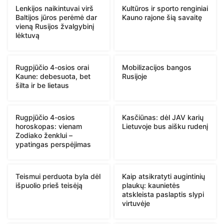
Lenkijos naikintuvai virš
Kultūros ir sporto renginiai
Baltijos jūros perėmė dar
Kauno rajone šią savaitę
vieną Rusijos žvalgybinį
lėktuvą
Rugpjūčio 4-osios orai
Mobilizacijos bangos
Kaune: debesuota, bet
Rusijoje
šilta ir be lietaus
Rugpjūčio 4-osios
Kasčiūnas: dėl JAV karių
horoskopas: vienam
Lietuvoje bus aišku rudenį
Zodiako ženklui –
ypatingas perspėjimas
Teismui perduota byla dėl
Kaip atsikratyti augintinių
išpuolio prieš teisėją
plaukų: kaunietės
atskleista paslaptis slypi
virtuvėje