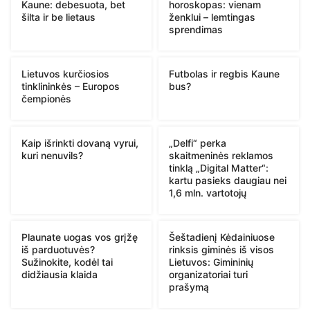
Kaune: debesuota, bet
horoskopas: vienam
šilta ir be lietaus
ženklui – lemtingas
sprendimas
Lietuvos kurčiosios
Futbolas ir regbis Kaune
tinklininkės – Europos
bus?
čempionės
Kaip išrinkti dovaną vyrui,
„Delfi“ perka
kuri nenuvils?
skaitmeninės reklamos
tinklą „Digital Matter“:
kartu pasieks daugiau nei
1,6 mln. vartotojų
Plaunate uogas vos grįžę
Šeštadienį Kėdainiuose
iš parduotuvės?
rinksis giminės iš visos
Sužinokite, kodėl tai
Lietuvos: Gimininių
didžiausia klaida
organizatoriai turi
prašymą