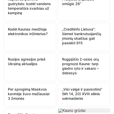
gudrybės: kodėl vandens
smūgis 26“
temperatūra svarbiau už
kempinę
Kodėl Kaunas medžioja
„Creditinfo Lietuva“:
elektronikos inžinierius?
šiemet bankrutuojančių
įmonių skaičius gali
pasiekti 915
Rusijos agresijos prieš
Rugpjūčio 2-osios orų
Ukrainą aktualijos
prognozė Kaune: tarp
giedro ryto ir vakaro –
debesys
Per sprogimą Maskvos
„Visi valgė ir pasisotino“
kavinėje žuvo mažiausiai
(Mt 14, 20) XVIII eilinis
3 žmonės
sekmadienis