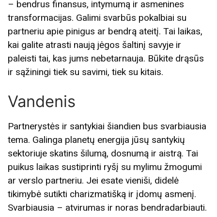
– bendrus finansus, intymumą ir asmenines
transformacijas. Galimi svarbūs pokalbiai su
partneriu apie pinigus ar bendrą ateitį. Tai laikas,
kai galite atrasti naują jėgos šaltinį savyje ir
paleisti tai, kas jums nebetarnauja. Būkite drąsūs
ir sąžiningi tiek su savimi, tiek su kitais.
Vandenis
Partnerystės ir santykiai šiandien bus svarbiausia
tema. Galinga planetų energija jūsų santykių
sektoriuje skatins šilumą, dosnumą ir aistrą. Tai
puikus laikas sustiprinti ryšį su mylimu žmogumi
ar verslo partneriu. Jei esate vieniši, didelė
tikimybė sutikti charizmatišką ir įdomų asmenį.
Svarbiausia – atvirumas ir noras bendradarbiauti.