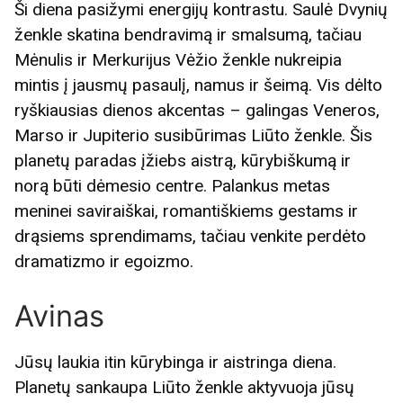
Ši diena pasižymi energijų kontrastu. Saulė Dvynių
ženkle skatina bendravimą ir smalsumą, tačiau
Mėnulis ir Merkurijus Vėžio ženkle nukreipia
mintis į jausmų pasaulį, namus ir šeimą. Vis dėlto
ryškiausias dienos akcentas – galingas Veneros,
Marso ir Jupiterio susibūrimas Liūto ženkle. Šis
planetų paradas įžiebs aistrą, kūrybiškumą ir
norą būti dėmesio centre. Palankus metas
meninei saviraiškai, romantiškiems gestams ir
drąsiems sprendimams, tačiau venkite perdėto
dramatizmo ir egoizmo.
Avinas
Jūsų laukia itin kūrybinga ir aistringa diena.
Planetų sankaupa Liūto ženkle aktyvuoja jūsų