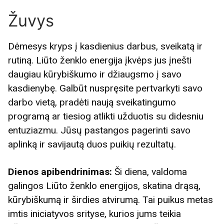
Žuvys
Dėmesys kryps į kasdienius darbus, sveikatą ir
rutiną. Liūto ženklo energija įkvėps jus įnešti
daugiau kūrybiškumo ir džiaugsmo į savo
kasdienybę. Galbūt nuspręsite pertvarkyti savo
darbo vietą, pradėti naują sveikatingumo
programą ar tiesiog atlikti užduotis su didesniu
entuziazmu. Jūsų pastangos pagerinti savo
aplinką ir savijautą duos puikių rezultatų.
Dienos apibendrinimas:
Ši diena, valdoma
galingos Liūto ženklo energijos, skatina drąsą,
kūrybiškumą ir širdies atvirumą. Tai puikus metas
imtis iniciatyvos srityse, kurios jums teikia