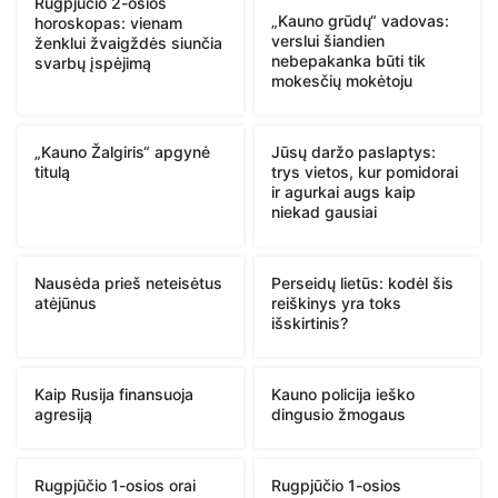
Rugpjūčio 2-osios
„Kauno grūdų“ vadovas:
horoskopas: vienam
verslui šiandien
ženklui žvaigždės siunčia
nebepakanka būti tik
svarbų įspėjimą
mokesčių mokėtoju
„Kauno Žalgiris“ apgynė
Jūsų daržo paslaptys:
titulą
trys vietos, kur pomidorai
ir agurkai augs kaip
niekad gausiai
Nausėda prieš neteisėtus
Perseidų lietūs: kodėl šis
atėjūnus
reiškinys yra toks
išskirtinis?
Kaip Rusija finansuoja
Kauno policija ieško
agresiją
dingusio žmogaus
Rugpjūčio 1-osios orai
Rugpjūčio 1-osios