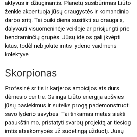
aktyvus ir džiuginantis. Planetų susibūrimas Liūto
ženkle akcentuoja jūsų draugystės ir komandinio
darbo sritį. Tai puiki diena susitikti su draugais,
dalyvauti visuomeninėje veikloje ar prisijungti prie
bendraminčių grupės. Jūsų idėjos gali įkvėpti
kitus, todėl nebijokite imtis lyderio vaidmens
kolektyve.
Skorpionas
Profesinė sritis ir karjeros ambicijos atsidurs
dėmesio centre. Galinga Liūto energija apšvies
jūsų pasiekimus ir suteiks progą pademonstruoti
savo lyderio savybes. Tai tinkamas metas siekti
paaukštinimo, pristatyti svarbų projektą ar tiesiog
imtis atsakomybės už sudėtingą užduotį. Jūsų