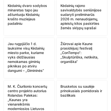
Kėdainių dvaro sodybos
Kėdainių rajono
minaretas tapo jau
savivaldybės seniūnijose
aštuntuoju Kėdainių
sudaryti preliminarūs
krašto muziejaus
2026 m. nenaudojamų,
padaliniu
apleistų kitos paskirties
žemės sklypų sąrašai
Jau rugpjūčio 1 d.
Žiūrovai apie Kaune
lauksime visų Kėdainių
prasidėjusį festivalį
miesto parke, kuriame
„ConTempo“:
vyks didžiausias
„Skulptūriška, netikėta,
nemokamas giminių
organiška“
piknikas po atviru
dangumi – „Gimininės”
M. K. Čiurlionio koncertų
Brusketos su saulėje
centro projekto autorius
prinokusiais pomidorais ir
Rolandas Palekas:
bazilikais
„Kaunas yra
vienareikšmis
moderniosios Lietuvos