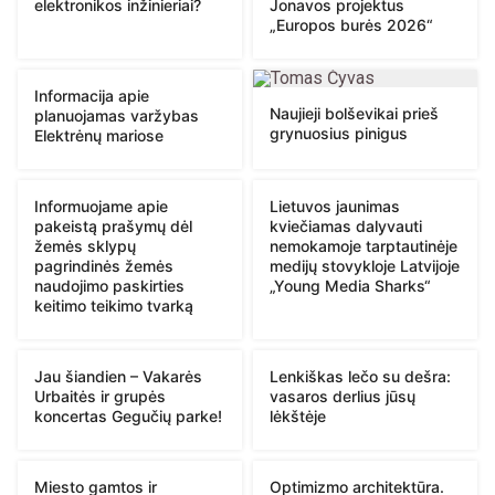
elektronikos inžinieriai?
Jonavos projektus
„Europos burės 2026“
Informacija apie
Naujieji bolševikai prieš
planuojamas varžybas
grynuosius pinigus
Elektrėnų mariose
Informuojame apie
Lietuvos jaunimas
pakeistą prašymų dėl
kviečiamas dalyvauti
žemės sklypų
nemokamoje tarptautinėje
pagrindinės žemės
medijų stovykloje Latvijoje
naudojimo paskirties
„Young Media Sharks“
keitimo teikimo tvarką
Jau šiandien – Vakarės
Lenkiškas lečo su dešra:
Urbaitės ir grupės
vasaros derlius jūsų
koncertas Gegučių parke!
lėkštėje
Miesto gamtos ir
Optimizmo architektūra.