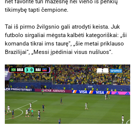
net favoritė turi mažesnę nei vieno iš penkių
tikimybę tapti čempione.
Tai iš pirmo žvilgsnio gali atrodyti keista. Juk
futbolo sirgaliai mėgsta kalbėti kategoriškai: „ši
komanda tikrai ims taurę“, „šie metai priklauso
Brazilijai“, „Messi įpėdiniai visus nušluos“.