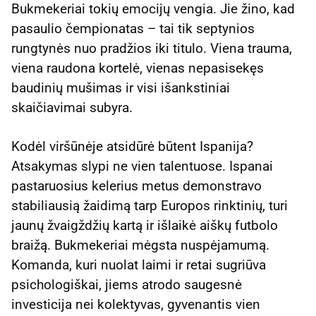
Bukmekeriai tokių emocijų vengia. Jie žino, kad
pasaulio čempionatas – tai tik septynios
rungtynės nuo pradžios iki titulo. Viena trauma,
viena raudona kortelė, vienas nepasisekęs
baudinių mušimas ir visi išankstiniai
skaičiavimai subyra.
Kodėl viršūnėje atsidūrė būtent Ispanija?
Atsakymas slypi ne vien talentuose. Ispanai
pastaruosius kelerius metus demonstravo
stabiliausią žaidimą tarp Europos rinktinių, turi
jaunų žvaigždžių kartą ir išlaikė aiškų futbolo
braižą. Bukmekeriai mėgsta nuspėjamumą.
Komanda, kuri nuolat laimi ir retai sugriūva
psichologiškai, jiems atrodo saugesnė
investicija nei kolektyvas, gyvenantis vien