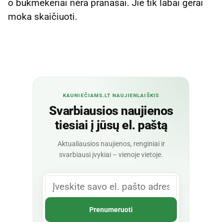
o bukmekeriai nėra pranašai. Jie tik labai gerai
moka skaičiuoti.
KAUNIEČIAMS.LT NAUJIENLAIŠKIS
Svarbiausios naujienos
tiesiai į jūsų el. paštą
Aktualiausios naujienos, renginiai ir
svarbiausi įvykiai – vienoje vietoje.