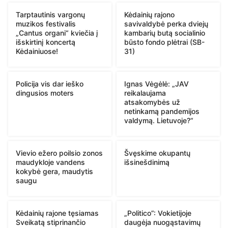
Tarptautinis vargonų
Kėdainių rajono
muzikos festivalis
savivaldybė perka dviejų
„Cantus organi“ kviečia į
kambarių butą socialinio
išskirtinį koncertą
būsto fondo plėtrai (SB-
Kėdainiuose!
31)
Policija vis dar ieško
Ignas Vėgėlė: „JAV
dingusios moters
reikalaujama
atsakomybės už
netinkamą pandemijos
valdymą. Lietuvoje?“
Vievio ežero poilsio zonos
Švęskime okupantų
maudykloje vandens
išsinešdinimą
kokybė gera, maudytis
saugu
Kėdainių rajone tęsiamas
„Politico”: Vokietijoje
Sveikatą stiprinančio
daugėja nuogąstavimų