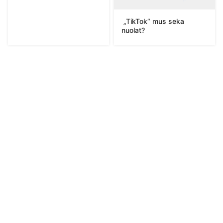
„TikTok“ mus seka
nuolat?