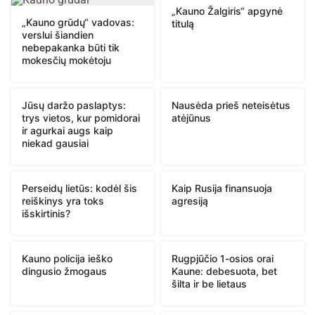
„Kauno Žalgiris“ apgynė
„Kauno grūdų“ vadovas:
titulą
verslui šiandien
nebepakanka būti tik
mokesčių mokėtoju
Jūsų daržo paslaptys:
Nausėda prieš neteisėtus
trys vietos, kur pomidorai
atėjūnus
ir agurkai augs kaip
niekad gausiai
Perseidų lietūs: kodėl šis
Kaip Rusija finansuoja
reiškinys yra toks
agresiją
išskirtinis?
Kauno policija ieško
Rugpjūčio 1-osios orai
dingusio žmogaus
Kaune: debesuota, bet
šilta ir be lietaus