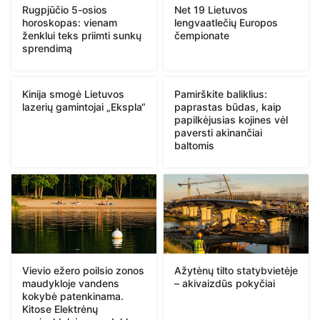
Rugpjūčio 5-osios
Net 19 Lietuvos
horoskopas: vienam
lengvaatlečių Europos
ženklui teks priimti sunkų
čempionate
sprendimą
Kinija smogė Lietuvos
Pamirškite baliklius:
lazerių gamintojai „Ekspla“
paprastas būdas, kaip
papilkėjusias kojines vėl
paversti akinančiai
baltomis
Vievio ežero poilsio zonos
Ažytėnų tilto statybvietėje
maudykloje vandens
– akivaizdūs pokyčiai
kokybė patenkinama.
Kitose Elektrėnų