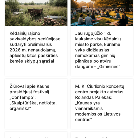
Kėdainių rajono
Jau rugpjūčio 1 d.
savivaldybės seniūnijose
lauksime visų Kėdainių
sudaryti preliminarūs
miesto parke, kuriame
2026 m. nenaudojamų,
vyks didžiausias
apleistų kitos paskirties
nemokamas giminių
žemės sklypų sąrašai
piknikas po atviru
dangumi – „Gimininės”
Žiūrovai apie Kaune
M. K. Čiurlionio koncertų
prasidėjusį festivalį
centro projekto autorius
„ConTempo“:
Rolandas Palekas:
„Skulptūriška, netikėta,
„Kaunas yra
organiška“
vienareikšmis
moderniosios Lietuvos
centras“