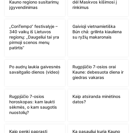
Kauno regiono susitarimų
dėl Maskvos kišimosi į
įgyvendinimas
rinkimus
„ConTempo“ festivalyje –
Gaivioji vietnamietiška
340 vaikų iš Lietuvos
Bún chả: grilinta kiauliena
regionų: „Daugeliui tai yra
su ryžių makaronais
pirmoji scenos menų
patirtis“
Po audrų laukia gaivesnės
Rugpjūčio 7-osios orai
savaitgalio dienos (video)
Kaune: debesuota diena ir
giedras vakaras
Rugpjūčio 7-osios
Kaip atsiranda minėtinos
horoskopas: kam laukti
datos?
sėkmės, o kam saugotis
nuostolių?
Kaip penki paprasti
Ką pasauliui kuria Kauno