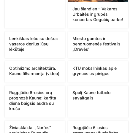
Jau šiandien – Vakarės
Urbaitės ir grupės
koncertas Gegučių parke!
Lenkiškas lečo su dešra:
Miesto gamtos ir
vasaros derlius jūsų
bendruomenės festivalis
lėkštėje
„Drevės“
Optimizmo architektūra.
KTU mokslininkas apie
Kauno filharmonija (video)
grynuosius pinigus
Rugpjūčio 6-osios orų
Spalį Kaune futbolo
prognozė Kaune: karšta
savaitgalis
diena baigsis audra su
kruša
Žiniasklaida: „Norfos“
Rugpjūčio 6-osios
savininkas Dundulis
horoskopas: žvaigždės