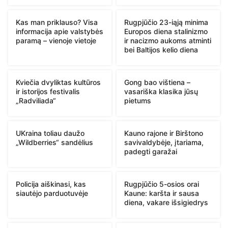
Kas man priklauso? Visa
Rugpjūčio 23-iąją minima
informacija apie valstybės
Europos diena stalinizmo
paramą – vienoje vietoje
ir nacizmo aukoms atminti
bei Baltijos kelio diena
Kviečia dvyliktas kultūros
Gong bao vištiena –
ir istorijos festivalis
vasariška klasika jūsų
„Radviliada“
pietums
UKraina toliau daužo
Kauno rajone ir Birštono
„Wildberries“ sandėlius
savivaldybėje, įtariama,
padegti garažai
Policija aiškinasi, kas
Rugpjūčio 5-osios orai
siautėjo parduotuvėje
Kaune: karšta ir sausa
diena, vakare išsigiedrys