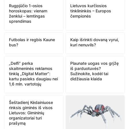
Rugpjūčio 1-osios
Lietuvos kurčiosios
horoskopas: vienam
tinklininkės – Europos
ženklui – lemtingas
čempionės
sprendimas
Futbolas ir regbis Kaune
Kaip išrinkti dovaną vyrui,
bus?
kuri nenuvils?
„Delfi“ perka
Plaunate uogas vos grįžę
skaitmeninės reklamos
iš parduotuvės?
tinklą „Digital Matter“:
Sužinokite, kodėl tai
kartu pasieks daugiau nei
didžiausia klaida
1,6 mln. vartotojų
Šeštadienį Kėdainiuose
rinksis giminės iš visos
Lietuvos: Gimininių
organizatoriai turi
prašymą