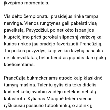
įkvėpimo momentais.
Vis dėlto čempionatui prasidėjus rinka tampa
nervinga. Vienos rungtynės gali pakeisti visą
paveikslą. Pavyzdžiui, po netikėto Ispanijos
kluptelėjimo prieš gerokai silpnesnį varžovą kai
kurios rinkos jau pradėjo favorizuoti Prancūziją.
Tai puikus pavyzdys, kaip veikia lažybų pasaulis:
ne tik rezultatas, bet ir bendras įspūdis daro įtaką
koeficientams.
Prancūzija bukmekeriams atrodo kaip klasikinė
turnyrų mašina. Talentų gylis čia toks didelis,
kad net kelių svarbių žaidėjų netektis nebūtų
katastrofa. Kylianas Mbappé tebėra vienas
ryškiausių pasaulio futbolininkų, o aplink jį