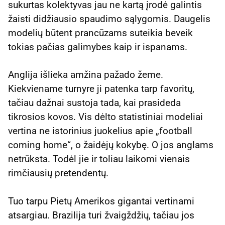
sukurtas kolektyvas jau ne kartą įrodė galintis
žaisti didžiausio spaudimo sąlygomis. Daugelis
modelių būtent prancūzams suteikia beveik
tokias pačias galimybes kaip ir ispanams.
Anglija išlieka amžina pažado žeme.
Kiekviename turnyre ji patenka tarp favoritų,
tačiau dažnai sustoja tada, kai prasideda
tikrosios kovos. Vis dėlto statistiniai modeliai
vertina ne istorinius juokelius apie „football
coming home“, o žaidėjų kokybę. O jos anglams
netrūksta. Todėl jie ir toliau laikomi vienais
rimčiausių pretendentų.
Tuo tarpu Pietų Amerikos gigantai vertinami
atsargiau. Brazilija turi žvaigždžių, tačiau jos