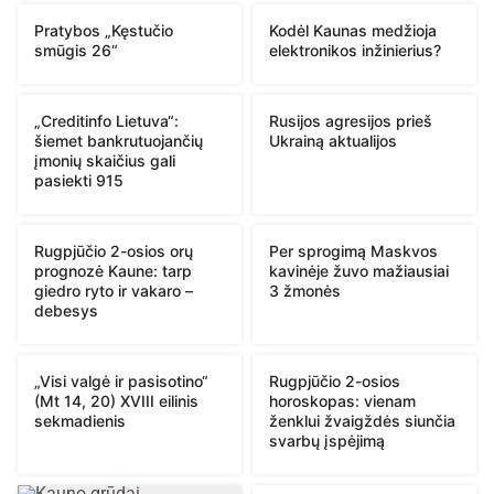
Pratybos „Kęstučio
Kodėl Kaunas medžioja
smūgis 26“
elektronikos inžinierius?
„Creditinfo Lietuva“:
Rusijos agresijos prieš
šiemet bankrutuojančių
Ukrainą aktualijos
įmonių skaičius gali
pasiekti 915
Rugpjūčio 2-osios orų
Per sprogimą Maskvos
prognozė Kaune: tarp
kavinėje žuvo mažiausiai
giedro ryto ir vakaro –
3 žmonės
debesys
„Visi valgė ir pasisotino“
Rugpjūčio 2-osios
(Mt 14, 20) XVIII eilinis
horoskopas: vienam
sekmadienis
ženklui žvaigždės siunčia
svarbų įspėjimą