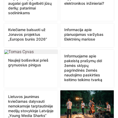
augalai gali išgelbėti jūsų
elektronikos inžinieriai?
derlių: patarimai
sodininkams
Kviečiame balsuoti už
Informacija apie
Jonavos projektus
planuojamas varžybas
„Europos burės 2026“
Elektrėnų mariose
Informuojame apie
Naujieji bolševikai prieš
pakeistą prašymų dėl
grynuosius pinigus
žemės sklypų
pagrindinės žemės
naudojimo paskirties
keitimo teikimo tvarką
Lietuvos jaunimas
kviečiamas dalyvauti
nemokamoje tarptautinėje
medijų stovykloje Latvijoje
„Young Media Sharks“