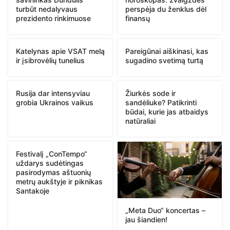
turbūt nedalyvaus
perspėja du ženklus dėl
prezidento rinkimuose
finansų
Katelynas apie VSAT melą
Pareigūnai aiškinasi, kas
ir įsibrovėlių tunelius
sugadino svetimą turtą
Rusija dar intensyviau
Žiurkės sode ir
grobia Ukrainos vaikus
sandėliuke? Patikrinti
būdai, kurie jas atbaidys
natūraliai
Festivalį „ConTempo“
uždarys sudėtingas
pasirodymas aštuonių
metrų aukštyje ir piknikas
Santakoje
„Meta Duo“ koncertas –
jau šiandien!