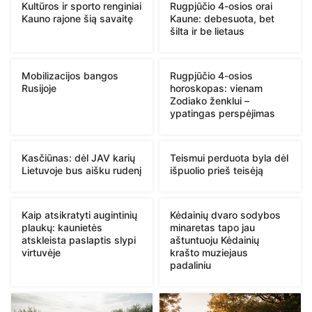
Kultūros ir sporto renginiai
Rugpjūčio 4-osios orai
Kauno rajone šią savaitę
Kaune: debesuota, bet
šilta ir be lietaus
Mobilizacijos bangos
Rugpjūčio 4-osios
Rusijoje
horoskopas: vienam
Zodiako ženklui –
ypatingas perspėjimas
Kasčiūnas: dėl JAV karių
Teismui perduota byla dėl
Lietuvoje bus aišku rudenį
išpuolio prieš teisėją
Kaip atsikratyti augintinių
Kėdainių dvaro sodybos
plaukų: kaunietės
minaretas tapo jau
atskleista paslaptis slypi
aštuntuoju Kėdainių
virtuvėje
krašto muziejaus
padaliniu