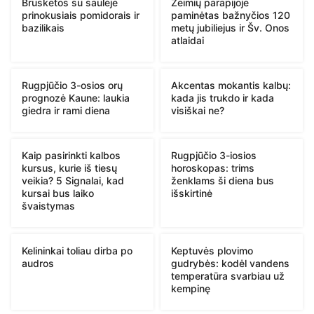
Brusketos su saulėje
Žeimių parapijoje
prinokusiais pomidorais ir
paminėtas bažnyčios 120
bazilikais
metų jubiliejus ir Šv. Onos
atlaidai
Rugpjūčio 3-osios orų
Akcentas mokantis kalbų:
prognozė Kaune: laukia
kada jis trukdo ir kada
giedra ir rami diena
visiškai ne?
Kaip pasirinkti kalbos
Rugpjūčio 3-iosios
kursus, kurie iš tiesų
horoskopas: trims
veikia? 5 Signalai, kad
ženklams ši diena bus
kursai bus laiko
išskirtinė
švaistymas
Kelininkai toliau dirba po
Keptuvės plovimo
audros
gudrybės: kodėl vandens
temperatūra svarbiau už
kempinę