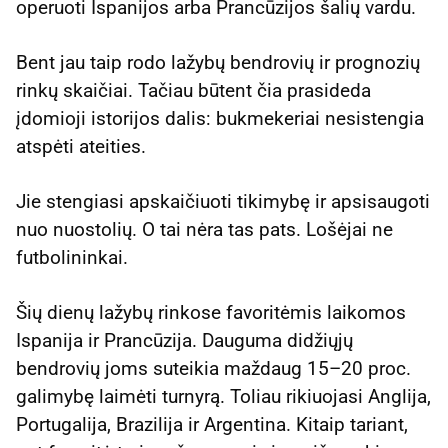
operuoti Ispanijos arba Prancūzijos šalių vardu.
Bent jau taip rodo lažybų bendrovių ir prognozių
rinkų skaičiai. Tačiau būtent čia prasideda
įdomioji istorijos dalis: bukmekeriai nesistengia
atspėti ateities.
Jie stengiasi apskaičiuoti tikimybę ir apsisaugoti
nuo nuostolių. O tai nėra tas pats. Lošėjai ne
futbolininkai.
Šių dienų lažybų rinkose favoritėmis laikomos
Ispanija ir Prancūzija. Dauguma didžiųjų
bendrovių joms suteikia maždaug 15–20 proc.
galimybę laimėti turnyrą. Toliau rikiuojasi Anglija,
Portugalija, Brazilija ir Argentina. Kitaip tariant,