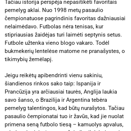
Tačiau istorija perspėja nepasitikėti favoritais
pernelyg aklai. Nuo 1998 metų pasaulio
čempionatuose pagrindinis favoritas dažniausiai
nelaimėdavo. Futbolas nėra tenisas, kur
stipriausias žaidėjas turi laimėti septynis setus.
Futbole užtenka vieno blogo vakaro. Todėl
bukmekerių lentelėse matome ne pranašystes, o
tikimybių žemėlapį.
Jeigu reikėtų apibendrinti vienu sakiniu,
šiandienos rinkos sako taip: Ispanija ir
Prancūzija yra arčiausiai taurės, Anglija laukia
savo šanso, o Brazilija ir Argentina tebėra
pernelyg talentingos, kad būtų nurašytos. Tačiau
pasaulio čempionatai tuo ir žavūs, kad jie nuolat
primena seną futbolo tiesą – kamuolys apvalus,