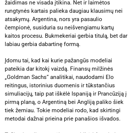
žaidimas ne visada įtikina. Net ir laimėtos
rungtynės kartais palieka daugiau klausimų nei
atsakymų. Argentina, nors yra pasaulio
čempionė, susiduria su neišvengiamu kartų
kaitos procesu. Bukmekeriai gerbia titulą, bet dar
labiau gerbia dabartinę formą.
Įdomu tai, kad kai kurie pažangūs modeliai
pateikia dar kitokį vaizdą. Finansų milžinės
„Goldman Sachs“ analitikai, naudodami Elo
reitingus, istorinius duomenis ir tūkstančius
simuliacijų, taip pat iškėlė Ispaniją ir Prancūziją į
pirmą planą, o Argentiną bei Angliją paliko šiek
tiek žemiau. Tokie modeliai rodo, kad skirtingi
metodai dažnai prieina prie panašios išvados.