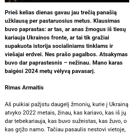
Prieš kelias dienas gavau jau trečią panašią
užklausą per pastaruosius metus. Klausimas
buvo paprastas: ar tas, ar anas žmogus iš tiesų
kariauja Ukrainos fronte, ar tai tik gražiai
supakuota istorija socialiniams tinklams ir
viešajai erdvei. Nes prašo pagalbos. Atsakymas
buvo dar paprastesnis – nežinau. Mano karas
baigėsi 2024 metų vėlyvą pavasarį.
Rimas Armaitis
Aš puikiai pažįstu daugelį žmonių, kurie į Ukrainą
atvyko 2022 metais, žinau, kas kariavo, kas iš jų
dar tebekariauja, kas buvo sužeistas, kas žuvo, o
kas grįžo namo. Tačiau pasaulis nestovi vietoje,