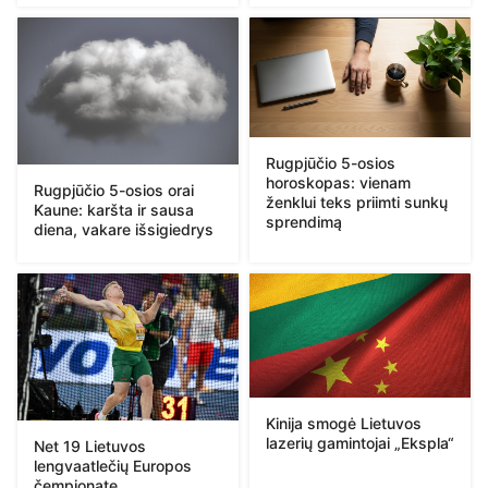
Rugpjūčio 5-osios
horoskopas: vienam
Rugpjūčio 5-osios orai
ženklui teks priimti sunkų
Kaune: karšta ir sausa
sprendimą
diena, vakare išsigiedrys
Kinija smogė Lietuvos
lazerių gamintojai „Ekspla“
Net 19 Lietuvos
lengvaatlečių Europos
čempionate