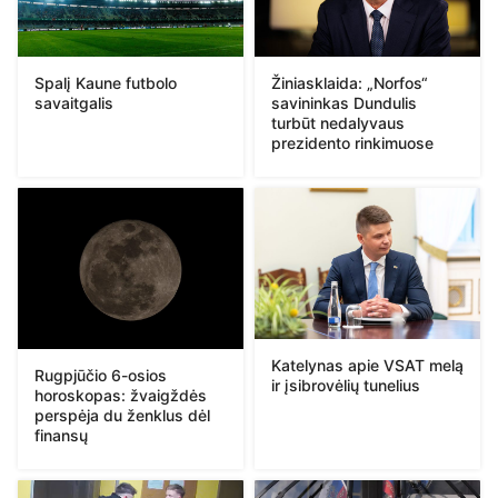
Spalį Kaune futbolo
Žiniasklaida: „Norfos“
savaitgalis
savininkas Dundulis
turbūt nedalyvaus
prezidento rinkimuose
Katelynas apie VSAT melą
Rugpjūčio 6-osios
ir įsibrovėlių tunelius
horoskopas: žvaigždės
perspėja du ženklus dėl
finansų