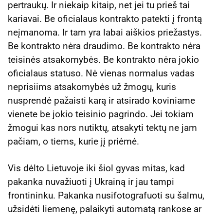
pertraukų. Ir niekaip kitaip, net jei tu prieš tai
kariavai. Be oficialaus kontrakto patekti į frontą
neįmanoma. Ir tam yra labai aiškios priežastys.
Be kontrakto nėra draudimo. Be kontrakto nėra
teisinės atsakomybės. Be kontrakto nėra jokio
oficialaus statuso. Nė vienas normalus vadas
neprisiims atsakomybės už žmogų, kuris
nusprendė pažaisti karą ir atsirado koviniame
vienete be jokio teisinio pagrindo. Jei tokiam
žmogui kas nors nutiktų, atsakyti tektų ne jam
pačiam, o tiems, kurie jį priėmė.
Vis dėlto Lietuvoje iki šiol gyvas mitas, kad
pakanka nuvažiuoti į Ukrainą ir jau tampi
frontininku. Pakanka nusifotografuoti su šalmu,
užsidėti liemenę, palaikyti automatą rankose ar