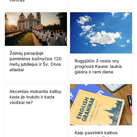
Žeimių parapijoje
paminėtas bažnyčios 120
Rugpjūčio 3-osios orų
metų jubiliejus ir Šv. Onos
prognozė Kaune: laukia
atlaidai
giedra ir rami diena
Akcentas mokantis kalbų:
kada jis trukdo ir kada
visiškai ne?
Kaip pasirinkti kalbos