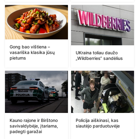
Gong bao vištiena –
vasariška klasika jūsų
UKraina toliau daužo
pietums
„Wildberries“ sandėlius
Kauno rajone ir Birštono
Policija aiškinasi, kas
savivaldybėje, įtariama,
siautėjo parduotuvėje
padegti garažai