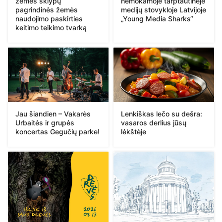
žemės sklypų
nemokamoje tarptautinėje
pagrindinės žemės
medijų stovykloje Latvijoje
naudojimo paskirties
„Young Media Sharks“
keitimo teikimo tvarką
Jau šiandien – Vakarės
Lenkiškas lečo su dešra:
Urbaitės ir grupės
vasaros derlius jūsų
koncertas Gegučių parke!
lėkštėje