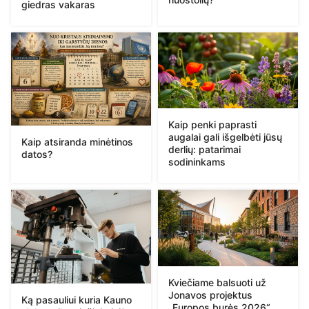
giedras vakaras
Kaip penki paprasti
augalai gali išgelbėti jūsų
Kaip atsiranda minėtinos
derlių: patarimai
datos?
sodininkams
Kviečiame balsuoti už
Jonavos projektus
Ką pasauliui kuria Kauno
„Europos burės 2026“