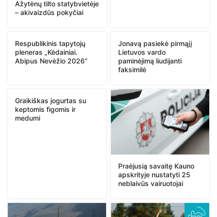
Ažytėnų tilto statybvietėje
– akivaizdūs pokyčiai
Respublikinis tapytojų
Jonavą pasiekė pirmąjį
pleneras „Kėdainiai.
Lietuvos vardo
Abipus Nevėžio 2026“
paminėjimą liudijanti
faksimilė
Graikiškas jogurtas su
keptomis figomis ir
medumi
Praėjusią savaitę Kauno
apskrityje nustatyti 25
neblaivūs vairuotojai