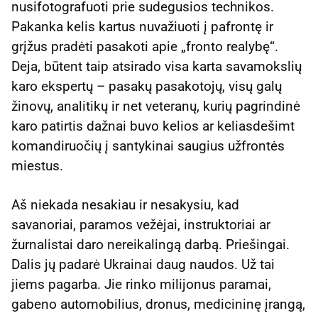
nusifotografuoti prie sudegusios technikos.
Pakanka kelis kartus nuvažiuoti į pafrontę ir
grįžus pradėti pasakoti apie „fronto realybę“.
Deja, būtent taip atsirado visa karta savamokslių
karo ekspertų – pasakų pasakotojų, visų galų
žinovų, analitikų ir net veteranų, kurių pagrindinė
karo patirtis dažnai buvo kelios ar keliasdešimt
komandiruočių į santykinai saugius užfrontės
miestus.
Aš niekada nesakiau ir nesakysiu, kad
savanoriai, paramos vežėjai, instruktoriai ar
žurnalistai daro nereikalingą darbą. Priešingai.
Dalis jų padarė Ukrainai daug naudos. Už tai
jiems pagarba. Jie rinko milijonus paramai,
gabeno automobilius, dronus, medicininę įrangą,