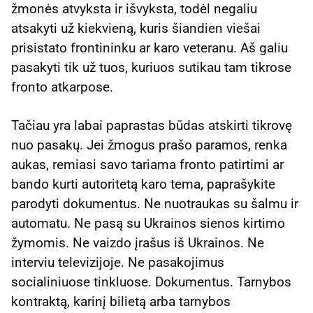
žmonės atvyksta ir išvyksta, todėl negaliu
atsakyti už kiekvieną, kuris šiandien viešai
prisistato frontininku ar karo veteranu. Aš galiu
pasakyti tik už tuos, kuriuos sutikau tam tikrose
fronto atkarpose.
Tačiau yra labai paprastas būdas atskirti tikrovę
nuo pasakų. Jei žmogus prašo paramos, renka
aukas, remiasi savo tariama fronto patirtimi ar
bando kurti autoritetą karo tema, paprašykite
parodyti dokumentus. Ne nuotraukas su šalmu ir
automatu. Ne pasą su Ukrainos sienos kirtimo
žymomis. Ne vaizdo įrašus iš Ukrainos. Ne
interviu televizijoje. Ne pasakojimus
socialiniuose tinkluose. Dokumentus. Tarnybos
kontraktą, karinį bilietą arba tarnybos