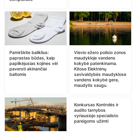
Pamirškite baliklius:
Vievio ežero poilsio zonos
paprastas būdas, kaip
maudykloje vandens
papilkėjusias kojines vėl
kokybė patenkinama.
paversti akinančiai
Kitose Elektrėnų
baltomis
savivaldybės maudyklose
vandens kokybė gera,
maudytis saugu.
Konkursas Kontrolės ir
audito tarnybos
vyriausiojo specialisto
pareigoms užimti