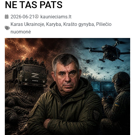
NE TAS PATS
2026-06-21
kaunieciams.lt
Karas Ukrainoje
,
Karyba
,
Krašto gynyba
,
Piliečio
nuomonė