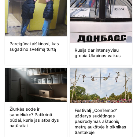
Pareigūnai aiškinasi, kas
sugadino svetimą turtą
Rusija dar intensyviau
grobia Ukrainos vaikus
Žiurkės sode ir
Festivalį „ConTempo“
sandėliuke? Patikrinti
uždarys sudėtingas
būdai, kurie jas atbaidys
pasirodymas aštuonių
natūraliai
metrų aukštyje ir piknikas
Santakoje