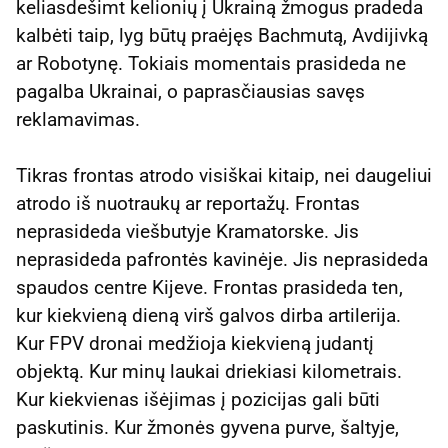
keliasdešimt kelionių į Ukrainą žmogus pradeda
kalbėti taip, lyg būtų praėjęs Bachmutą, Avdijivką
ar Robotynę. Tokiais momentais prasideda ne
pagalba Ukrainai, o paprasčiausias savęs
reklamavimas.
Tikras frontas atrodo visiškai kitaip, nei daugeliui
atrodo iš nuotraukų ar reportažų. Frontas
neprasideda viešbutyje Kramatorske. Jis
neprasideda pafrontės kavinėje. Jis neprasideda
spaudos centre Kijeve. Frontas prasideda ten,
kur kiekvieną dieną virš galvos dirba artilerija.
Kur FPV dronai medžioja kiekvieną judantį
objektą. Kur minų laukai driekiasi kilometrais.
Kur kiekvienas išėjimas į pozicijas gali būti
paskutinis. Kur žmonės gyvena purve, šaltyje,