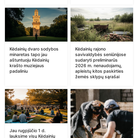
Kėdainių dvaro sodybos
Kėdainių rajono
minaretas tapo jau
savivaldybės seniūnijose
aštuntuoju Kėdainių
sudaryti preliminarūs
krašto muziejaus
2026 m. nenaudojamų,
padaliniu
apleistų kitos paskirties
žemės sklypų sąrašai
Jau rugpjūčio 1 d.
lauksime visų Kėdainių