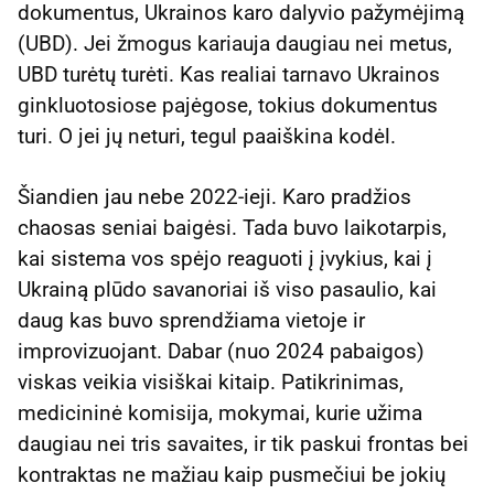
dokumentus, Ukrainos karo dalyvio pažymėjimą
(UBD). Jei žmogus kariauja daugiau nei metus,
UBD turėtų turėti. Kas realiai tarnavo Ukrainos
ginkluotosiose pajėgose, tokius dokumentus
turi. O jei jų neturi, tegul paaiškina kodėl.
Šiandien jau nebe 2022-ieji. Karo pradžios
chaosas seniai baigėsi. Tada buvo laikotarpis,
kai sistema vos spėjo reaguoti į įvykius, kai į
Ukrainą plūdo savanoriai iš viso pasaulio, kai
daug kas buvo sprendžiama vietoje ir
improvizuojant. Dabar (nuo 2024 pabaigos)
viskas veikia visiškai kitaip. Patikrinimas,
medicininė komisija, mokymai, kurie užima
daugiau nei tris savaites, ir tik paskui frontas bei
kontraktas ne mažiau kaip pusmečiui be jokių