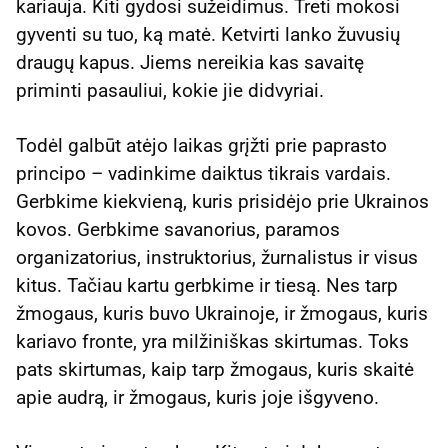
kariauja. Kiti gydosi sužeidimus. Treti mokosi
gyventi su tuo, ką matė. Ketvirti lanko žuvusių
draugų kapus. Jiems nereikia kas savaitę
priminti pasauliui, kokie jie didvyriai.
Todėl galbūt atėjo laikas grįžti prie paprasto
principo – vadinkime daiktus tikrais vardais.
Gerbkime kiekvieną, kuris prisidėjo prie Ukrainos
kovos. Gerbkime savanorius, paramos
organizatorius, instruktorius, žurnalistus ir visus
kitus. Tačiau kartu gerbkime ir tiesą. Nes tarp
žmogaus, kuris buvo Ukrainoje, ir žmogaus, kuris
kariavo fronte, yra milžiniškas skirtumas. Toks
pats skirtumas, kaip tarp žmogaus, kuris skaitė
apie audrą, ir žmogaus, kuris joje išgyveno.