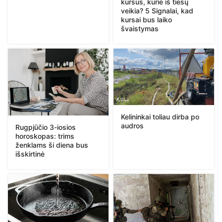
kursus, kurie iš tiesų
veikia? 5 Signalai, kad
kursai bus laiko
švaistymas
Kelininkai toliau dirba po
audros
Rugpjūčio 3-iosios
horoskopas: trims
ženklams ši diena bus
išskirtinė