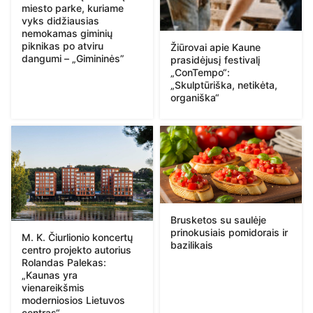
miesto parke, kuriame
vyks didžiausias
nemokamas giminių
piknikas po atviru
Žiūrovai apie Kaune
dangumi – „Gimininės”
prasidėjusį festivalį
„ConTempo“:
„Skulptūriška, netikėta,
organiška“
Brusketos su saulėje
prinokusiais pomidorais ir
M. K. Čiurlionio koncertų
bazilikais
centro projekto autorius
Rolandas Palekas:
„Kaunas yra
vienareikšmis
moderniosios Lietuvos
centras“