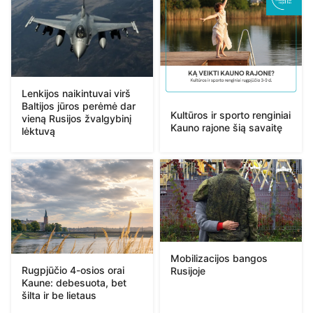
Lenkijos naikintuvai virš
Baltijos jūros perėmė dar
Kultūros ir sporto renginiai
vieną Rusijos žvalgybinį
Kauno rajone šią savaitę
lėktuvą
Mobilizacijos bangos
Rugpjūčio 4-osios orai
Rusijoje
Kaune: debesuota, bet
šilta ir be lietaus