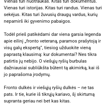
Vienas turi nuotraukas. Kitas turi dokumentus.
Vienas turi istorijas. Kitas turi randus. Vienas turi
sekėjus. Kitas turi žuvusių draugų vardus, kurių
nepamirš iki gyvenimo pabaigos.
Todėl prieš patikėdami dar viena garsia legenda
apie eilinį „fronto veteraną, paramos prašytoją ir
visų galų ekspertą“, tiesiog užduokite vieną
paprastą klausimą: kur dokumentai? Nes tikra
patirtis jų nebijo. O viešųjų ryšių burbulas
dažniausiai subliūkšta būtent tą akimirką, kai iš
jo paprašoma įrodymų.
Fronto dulkės ir viešųjų ryšių dulkės – ne tas
pats. Ir tie, kurie iš tikrųjų kariavo, šį skirtumą
supranta geriau nei bet kas kitas.