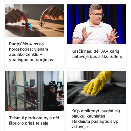
Rugpjūčio 4-osios
horoskopas: vienam
Kasčiūnas: dėl JAV karių
Zodiako ženklui –
Lietuvoje bus aišku rudenį
ypatingas perspėjimas
Kaip atsikratyti augintinių
plaukų: kaunietės
Teismui perduota byla dėl
atskleista paslaptis slypi
išpuolio prieš teisėją
virtuvėje