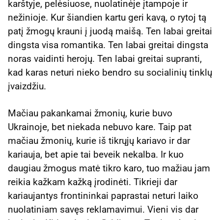
karštyje, pelėsiuose, nuolatinėje įtampoje ir
nežinioje. Kur šiandien kartu geri kavą, o rytoj tą
patį žmogų krauni į juodą maišą. Ten labai greitai
dingsta visa romantika. Ten labai greitai dingsta
noras vaidinti herojų. Ten labai greitai supranti,
kad karas neturi nieko bendro su socialinių tinklų
įvaizdžiu.
Mačiau pakankamai žmonių, kurie buvo
Ukrainoje, bet niekada nebuvo kare. Taip pat
mačiau žmonių, kurie iš tikrųjų kariavo ir dar
kariauja, bet apie tai beveik nekalba. Ir kuo
daugiau žmogus matė tikro karo, tuo mažiau jam
reikia kažkam kažką įrodinėti. Tikrieji dar
kariaujantys frontininkai paprastai neturi laiko
nuolatiniam savęs reklamavimui. Vieni vis dar