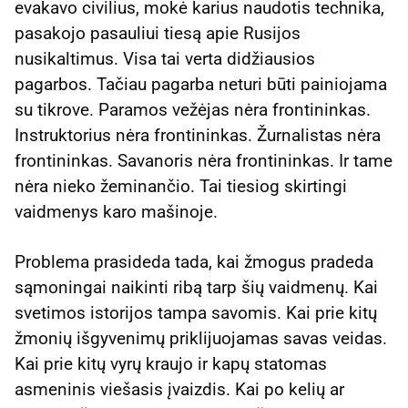
evakavo civilius, mokė karius naudotis technika,
pasakojo pasauliui tiesą apie Rusijos
nusikaltimus. Visa tai verta didžiausios
pagarbos. Tačiau pagarba neturi būti painiojama
su tikrove. Paramos vežėjas nėra frontininkas.
Instruktorius nėra frontininkas. Žurnalistas nėra
frontininkas. Savanoris nėra frontininkas. Ir tame
nėra nieko žeminančio. Tai tiesiog skirtingi
vaidmenys karo mašinoje.
Problema prasideda tada, kai žmogus pradeda
sąmoningai naikinti ribą tarp šių vaidmenų. Kai
svetimos istorijos tampa savomis. Kai prie kitų
žmonių išgyvenimų priklijuojamas savas veidas.
Kai prie kitų vyrų kraujo ir kapų statomas
asmeninis viešasis įvaizdis. Kai po kelių ar