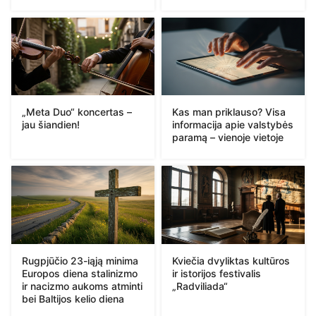
„Meta Duo“ koncertas –
Kas man priklauso? Visa
jau šiandien!
informacija apie valstybės
paramą – vienoje vietoje
Rugpjūčio 23-iąją minima
Kviečia dvyliktas kultūros
Europos diena stalinizmo
ir istorijos festivalis
ir nacizmo aukoms atminti
„Radviliada“
bei Baltijos kelio diena