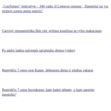
„ConTempo“ festivalyje – 340 vaikų iš Lietuvos regionų: „Daugeliui tai yra
pirmoji scenos menų patirtis“
Gaivioji vietnamietiška Bún chả: grilinta kiauliena su ryžių makaronais
Po audrų laukia gaivesnės savaitgalio dienos (video)
Rugpjūčio 7-osios orai Kaune: debesuota diena ir giedras vakaras
Rugpjūčio 7-osios horoskopas: kam laukti sėkmės, o kam saugotis
nuostolių?