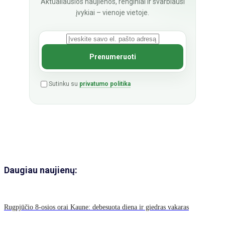
Aktualiausios naujienos, renginiai ir svarbiausi
įvykiai – vienoje vietoje.
Sutinku su
privatumo politika
Daugiau naujienų:
Rugpjūčio 8-osios orai Kaune: debesuota diena ir giedras vakaras