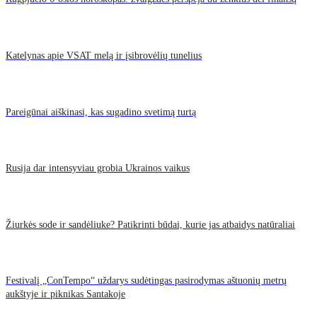
Katelynas apie VSAT melą ir įsibrovėlių tunelius
Pareigūnai aiškinasi, kas sugadino svetimą turtą
Rusija dar intensyviau grobia Ukrainos vaikus
Žiurkės sode ir sandėliuke? Patikrinti būdai, kurie jas atbaidys natūraliai
Festivalį „ConTempo“ uždarys sudėtingas pasirodymas aštuonių metrų
aukštyje ir piknikas Santakoje