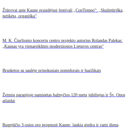
Žiūrovai apie Kaune prasidėjusį festivalį „ConTempo“: „Skulptūriška,
netikėta, organiška“
M. K. Čiurlionio koncertų centro projekto autorius Rolandas Palekas:
„Kaunas yra vienareikšmis moderniosios Lietuvos centras“
Brusketos su saulėje prinokusiais pomidorais ir bazilikais
Žeimių parapijoje paminėtas bažnyčios 120 metų jubiliejus ir Šv. Onos
atlaidai
Rugpjūčio 3-osios orų prognozė Kaune: laukia giedra ir rami diena