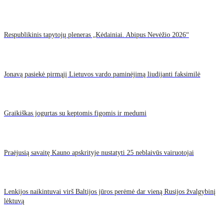
Respublikinis tapytojų pleneras „Kėdainiai. Abipus Nevėžio 2026“
Jonavą pasiekė pirmąjį Lietuvos vardo paminėjimą liudijanti faksimilė
Graikiškas jogurtas su keptomis figomis ir medumi
Praėjusią savaitę Kauno apskrityje nustatyti 25 neblaivūs vairuotojai
Lenkijos naikintuvai virš Baltijos jūros perėmė dar vieną Rusijos žvalgybinį
lėktuvą