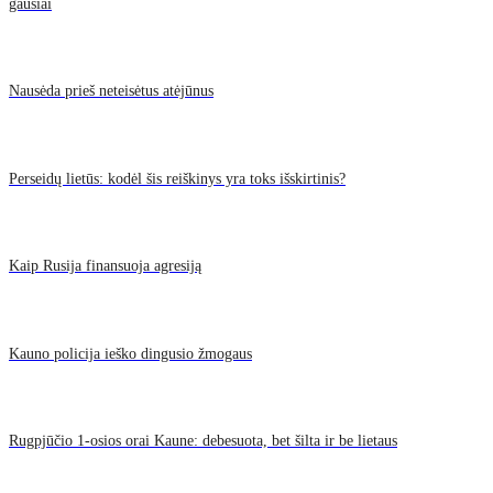
gausiai
Nausėda prieš neteisėtus atėjūnus
Perseidų lietūs: kodėl šis reiškinys yra toks išskirtinis?
Kaip Rusija finansuoja agresiją
Kauno policija ieško dingusio žmogaus
Rugpjūčio 1-osios orai Kaune: debesuota, bet šilta ir be lietaus