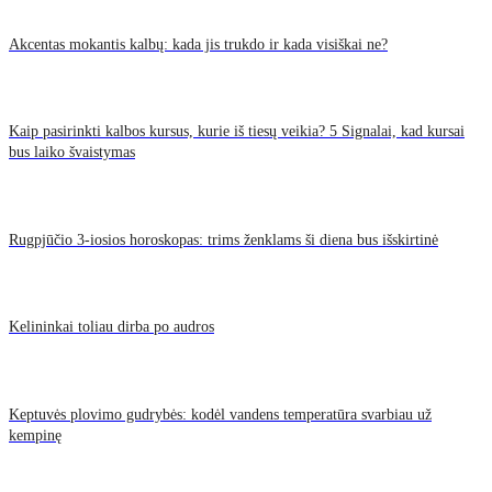
Akcentas mokantis kalbų: kada jis trukdo ir kada visiškai ne?
Kaip pasirinkti kalbos kursus, kurie iš tiesų veikia? 5 Signalai, kad kursai
bus laiko švaistymas
Rugpjūčio 3-iosios horoskopas: trims ženklams ši diena bus išskirtinė
Kelininkai toliau dirba po audros
Keptuvės plovimo gudrybės: kodėl vandens temperatūra svarbiau už
kempinę