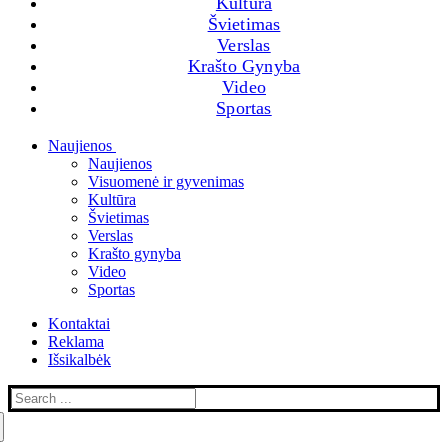
Kultūra
Švietimas
Verslas
Krašto Gynyba
Video
Sportas
Menu
Close
Naujienos
Naujienos
Visuomenė ir gyvenimas
Kultūra
Švietimas
Verslas
Krašto gynyba
Video
Sportas
Kontaktai
Reklama
Išsikalbėk
Search
for: