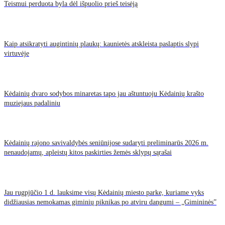
Teismui perduota byla dėl išpuolio prieš teisėją
Kaip atsikratyti augintinių plaukų: kaunietės atskleista paslaptis slypi
virtuvėje
Kėdainių dvaro sodybos minaretas tapo jau aštuntuoju Kėdainių krašto
muziejaus padaliniu
Kėdainių rajono savivaldybės seniūnijose sudaryti preliminarūs 2026 m.
nenaudojamų, apleistų kitos paskirties žemės sklypų sąrašai
Jau rugpjūčio 1 d. lauksime visų Kėdainių miesto parke, kuriame vyks
didžiausias nemokamas giminių piknikas po atviru dangumi – „Gimininės”