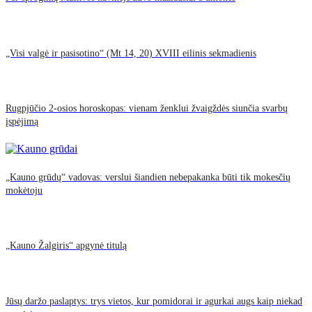
„Visi valgė ir pasisotino“ (Mt 14, 20) XVIII eilinis sekmadienis
Rugpjūčio 2-osios horoskopas: vienam ženklui žvaigždės siunčia svarbų
įspėjimą
„Kauno grūdų“ vadovas: verslui šiandien nebepakanka būti tik mokesčių
mokėtoju
„Kauno Žalgiris“ apgynė titulą
Jūsų daržo paslaptys: trys vietos, kur pomidorai ir agurkai augs kaip niekad