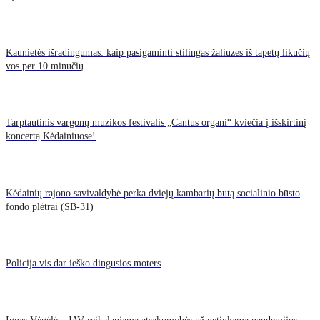
Kaunietės išradingumas: kaip pasigaminti stilingas žaliuzes iš tapetų likučių
vos per 10 minučių
Tarptautinis vargonų muzikos festivalis „Cantus organi“ kviečia į išskirtinį
koncertą Kėdainiuose!
Kėdainių rajono savivaldybė perka dviejų kambarių butą socialinio būsto
fondo plėtrai (SB-31)
Policija vis dar ieško dingusios moters