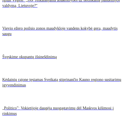
Ignas Vėgėlė: „JAV reikalaujama atsakomybės už netinkamą pandemijos
valdymą. Lietuvoje?“
Vievio ežero poilsio zonos maudykloje vandens kokybė gera, maudytis
saugu
Švęskime okupantų išsinešdinimą
Kėdainių rajone tęsiamas Sveikatą stiprinančio Kauno regiono susitarimų
įgyvendinimas
„Politico”: Vokietijoje daugėja nuogąstavimų dėl Maskvos kišimosi į
rinkimus