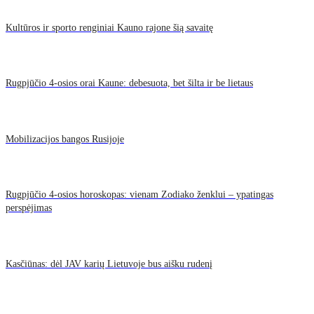
Kultūros ir sporto renginiai Kauno rajone šią savaitę
Rugpjūčio 4-osios orai Kaune: debesuota, bet šilta ir be lietaus
Mobilizacijos bangos Rusijoje
Rugpjūčio 4-osios horoskopas: vienam Zodiako ženklui – ypatingas
perspėjimas
Kasčiūnas: dėl JAV karių Lietuvoje bus aišku rudenį