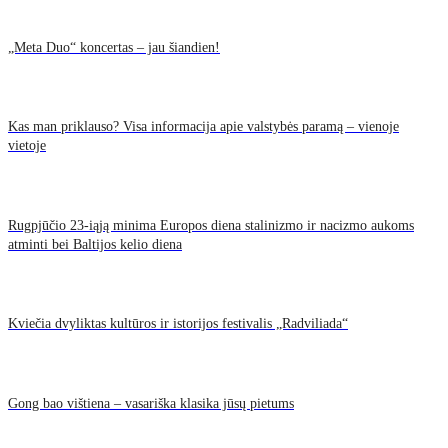
„Meta Duo“ koncertas – jau šiandien!
Kas man priklauso? Visa informacija apie valstybės paramą – vienoje
vietoje
Rugpjūčio 23-iąją minima Europos diena stalinizmo ir nacizmo aukoms
atminti bei Baltijos kelio diena
Kviečia dvyliktas kultūros ir istorijos festivalis „Radviliada“
Gong bao vištiena – vasariška klasika jūsų pietums