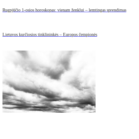
Rugpjūčio 1-osios horoskopas: vienam ženklui – lemtingas sprendimas
Lietuvos kurčiosios tinklininkės – Europos čempionės