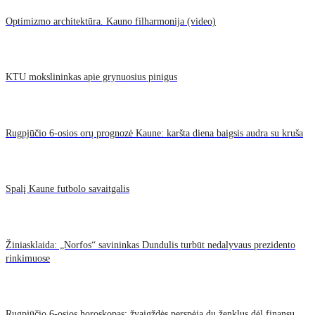
Optimizmo architektūra. Kauno filharmonija (video)
KTU mokslininkas apie grynuosius pinigus
Rugpjūčio 6-osios orų prognozė Kaune: karšta diena baigsis audra su kruša
Spalį Kaune futbolo savaitgalis
Žiniasklaida: „Norfos“ savininkas Dundulis turbūt nedalyvaus prezidento
rinkimuose
Rugpjūčio 6-osios horoskopas: žvaigždės perspėja du ženklus dėl finansų