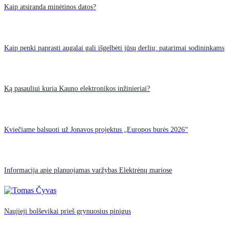
Kaip atsiranda minėtinos datos?
Kaip penki paprasti augalai gali išgelbėti jūsų derlių: patarimai sodininkams
Ką pasauliui kuria Kauno elektronikos inžinieriai?
Kviečiame balsuoti už Jonavos projektus „Europos burės 2026“
Informacija apie planuojamas varžybas Elektrėnų mariose
Naujieji bolševikai prieš grynuosius pinigus