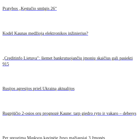
Pratybos „Kęstučio smūgis 26“
Kodėl Kaunas medžioja elektronikos inžinierius?
„Creditinfo Lietuva“: šiemet bankrutuojančių įmonių skaičius gali pasiekti
915
Rusijos agresijos prieš Ukrainą aktualijos
Rugpjūčio 2-osios orų prognozė Kaune: tarp giedro ryto ir vakaro – debesys
Per sprogimą Maskvos kavinėje žuvo mažiausiai 3 žmonės