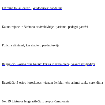
UKraina toliau daužo „Wildberries“ sandėlius
Kauno rajone ir Birštono savivaldybėje, įtariama, padegti garažai
Policija aiškinasi, kas siautėjo parduotuvėje
Rugpjūčio 5-osios orai Kaune: karšta ir sausa diena, vakare išsigiedrys
Rugpjūčio 5-osios horoskopas: vienam ženklui teks priimti sunkų sprendimą
Net 19 Lietuvos lengvaatlečių Europos čempionate