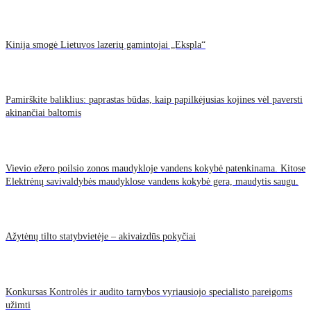
Kinija smogė Lietuvos lazerių gamintojai „Ekspla“
Pamirškite baliklius: paprastas būdas, kaip papilkėjusias kojines vėl paversti
akinančiai baltomis
Vievio ežero poilsio zonos maudykloje vandens kokybė patenkinama. Kitose
Elektrėnų savivaldybės maudyklose vandens kokybė gera, maudytis saugu.
Ažytėnų tilto statybvietėje – akivaizdūs pokyčiai
Konkursas Kontrolės ir audito tarnybos vyriausiojo specialisto pareigoms
užimti