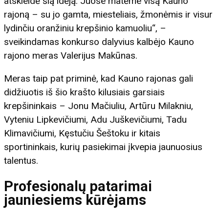
atskleidė šią idėją. Juose matėme visą Kauno
rajoną – su jo gamta, miesteliais, žmonėmis ir visur
lydinčiu oranžiniu krepšinio kamuoliu“, –
sveikindamas konkurso dalyvius kalbėjo Kauno
rajono meras Valerijus Makūnas.
Meras taip pat priminė, kad Kauno rajonas gali
didžiuotis iš šio krašto kilusiais garsiais
krepšininkais – Jonu Mačiuliu, Artūru Milakniu,
Vyteniu Lipkevičiumi, Adu Juškevičiumi, Tadu
Klimavičiumi, Kęstučiu Šeštoku ir kitais
sportininkais, kurių pasiekimai įkvepia jaunuosius
talentus.
Profesionalų patarimai
jauniesiems kūrėjams