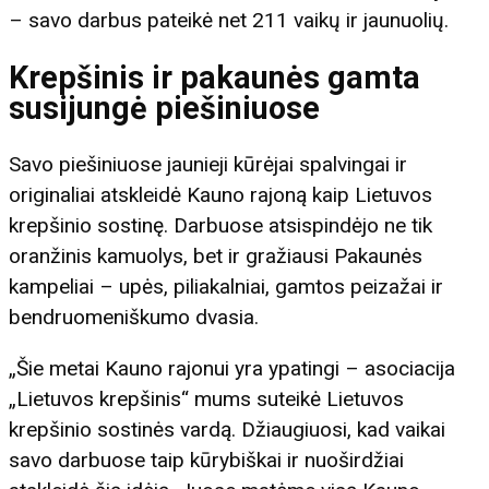
– savo darbus pateikė net 211 vaikų ir jaunuolių.
Krepšinis ir pakaunės gamta
susijungė piešiniuose
Savo piešiniuose jaunieji kūrėjai spalvingai ir
originaliai atskleidė Kauno rajoną kaip Lietuvos
krepšinio sostinę. Darbuose atsispindėjo ne tik
oranžinis kamuolys, bet ir gražiausi Pakaunės
kampeliai – upės, piliakalniai, gamtos peizažai ir
bendruomeniškumo dvasia.
„Šie metai Kauno rajonui yra ypatingi – asociacija
„Lietuvos krepšinis“ mums suteikė Lietuvos
krepšinio sostinės vardą. Džiaugiuosi, kad vaikai
savo darbuose taip kūrybiškai ir nuoširdžiai