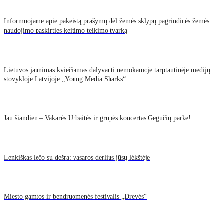
Informuojame apie pakeistą prašymų dėl žemės sklypų pagrindinės žemės
naudojimo paskirties keitimo teikimo tvarką
Lietuvos jaunimas kviečiamas dalyvauti nemokamoje tarptautinėje medijų
stovykloje Latvijoje „Young Media Sharks“
Jau šiandien – Vakarės Urbaitės ir grupės koncertas Gegučių parke!
Lenkiškas lečo su dešra: vasaros derlius jūsų lėkštėje
Miesto gamtos ir bendruomenės festivalis „Drevės“