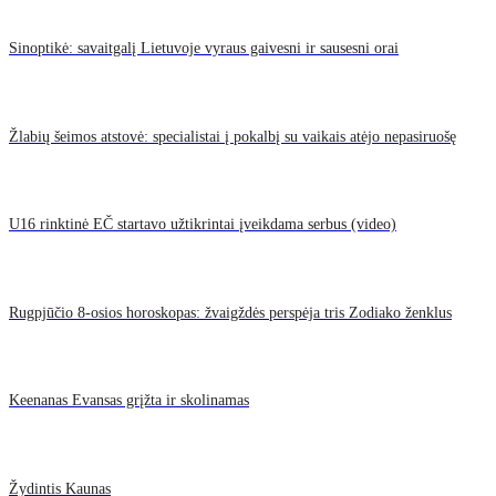
Sinoptikė: savaitgalį Lietuvoje vyraus gaivesni ir sausesni orai
Žlabių šeimos atstovė: specialistai į pokalbį su vaikais atėjo nepasiruošę
U16 rinktinė EČ startavo užtikrintai įveikdama serbus (video)
Rugpjūčio 8-osios horoskopas: žvaigždės perspėja tris Zodiako ženklus
Keenanas Evansas grįžta ir skolinamas
Žydintis Kaunas