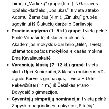
laimėjo „Varliukų“ grupė (6 m.) iš Garliavos
lopšelio-darželio „Uosiukas“, II vieta atiteko
Adomui Žemaičiui (4 m.), „Žiniukų“ grupės
ugdytiniui iš Čiukučių darželio Garliavoje.
Pradinio ugdymo (1–6 kl.) grupė:
I vietą pelnė
Emilė Virbašiūtė, 4 klasės mokinė iš
Akademijos mokyklos-darželio „Gilė“, II vietą
užėmė tos pačios mokyklos 4 klasės mokinė
Ema Kavaliauskaitė.
Vyresniųjų klasių (7–12 kl.) grupė:
I vieta
skirta Upei Kunickaitei, 8 klasės mokinei iš VDU
Ugnės Karvelis gimnazijos, II vieta – Urtei
Rekevičiūtei (14 m.) iš Čekiškės Prano
Dovydaičio gimnazijos.
Gyventojų simpatijų nominacija:
I vietą pelnė
Zapyškio pagrindinės mokyklos „Bitučių“