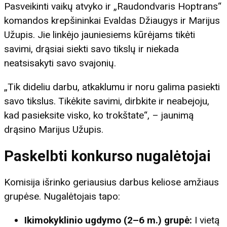
Pasveikinti vaikų atvyko ir „Raudondvaris Hoptrans“
komandos krepšininkai Evaldas Džiaugys ir Marijus
Užupis. Jie linkėjo jauniesiems kūrėjams tikėti
savimi, drąsiai siekti savo tikslų ir niekada
neatsisakyti savo svajonių.
„Tik dideliu darbu, atkaklumu ir noru galima pasiekti
savo tikslus. Tikėkite savimi, dirbkite ir neabejoju,
kad pasieksite visko, ko trokštate“, – jaunimą
drąsino Marijus Užupis.
Paskelbti konkurso nugalėtojai
Komisija išrinko geriausius darbus keliose amžiaus
grupėse. Nugalėtojais tapo:
Ikimokyklinio ugdymo (2–6 m.) grupė:
I vietą