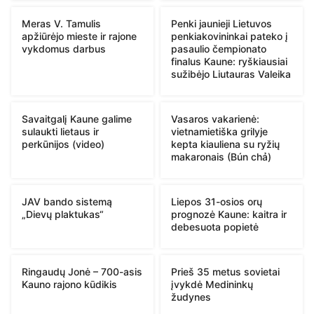
Meras V. Tamulis
Penki jaunieji Lietuvos
apžiūrėjo mieste ir rajone
penkiakovininkai pateko į
vykdomus darbus
pasaulio čempionato
finalus Kaune: ryškiausiai
sužibėjo Liutauras Valeika
Savaitgalį Kaune galime
Vasaros vakarienė:
sulaukti lietaus ir
vietnamietiška grilyje
perkūnijos (video)
kepta kiauliena su ryžių
makaronais (Bún chả)
JAV bando sistemą
Liepos 31-osios orų
„Dievų plaktukas“
prognozė Kaune: kaitra ir
debesuota popietė
Ringaudų Jonė – 700-asis
Prieš 35 metus sovietai
Kauno rajono kūdikis
įvykdė Medininkų
žudynes