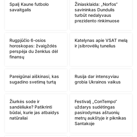
Spalį Kaune futbolo
Žiniasklaida: „Norfos“
savaitgalis
savininkas Dundulis
turbūt nedalyvaus
prezidento rinkimuose
Rugpjūčio 6-osios
Katelynas apie VSAT melą
horoskopas: žvaigždės
ir įsibrovėlių tunelius
perspėja du ženklus dėl
finansų
Pareigūnai aiškinasi, kas
Rusija dar intensyviau
sugadino svetimą turtą
grobia Ukrainos vaikus
Žiurkės sode ir
Festivalį „ConTempo“
sandėliuke? Patikrinti
uždarys sudėtingas
būdai, kurie jas atbaidys
pasirodymas aštuonių
natūraliai
metrų aukštyje ir piknikas
Santakoje