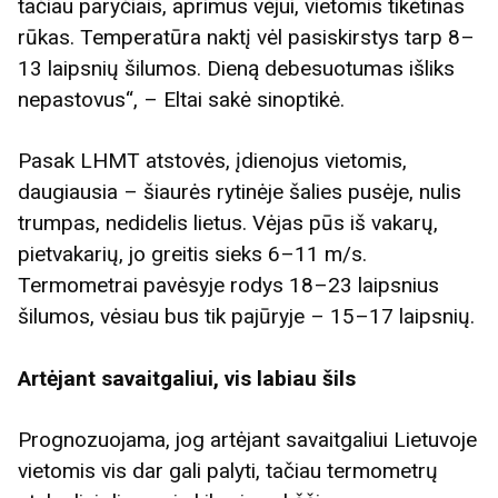
tačiau paryčiais, aprimus vėjui, vietomis tikėtinas
rūkas. Temperatūra naktį vėl pasiskirstys tarp 8–
13 laipsnių šilumos. Dieną debesuotumas išliks
nepastovus“, – Eltai sakė sinoptikė.
Pasak LHMT atstovės, įdienojus vietomis,
daugiausia – šiaurės rytinėje šalies pusėje, nulis
trumpas, nedidelis lietus. Vėjas pūs iš vakarų,
pietvakarių, jo greitis sieks 6–11 m/s.
Termometrai pavėsyje rodys 18–23 laipsnius
šilumos, vėsiau bus tik pajūryje – 15–17 laipsnių.
Artėjant savaitgaliui, vis labiau šils
Prognozuojama, jog artėjant savaitgaliui Lietuvoje
vietomis vis dar gali palyti, tačiau termometrų