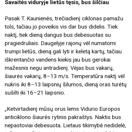
Savaitės viduryje lietūs tęsis, bus šilčiau
Pasak T. Kaunienės, trečiadienį ciklonas pamažu
tols, tačiau jo poveikis vis dar bus didelis. Tiek
naktį, tiek dieną dangus bus debesuotas su
pragiedruliais. Daugelyje rajonų vėl numatomi
trumpi lietūs, dieną gali lyti ir keletą kartų, tačiau
iškrentančio vandens kiekis jau bus gerokai
mažesnis negu antradienį. Vėjas bus vakarų,
šiaurės vakarų, 8–13 m/s. Temperatūra naktį vėl
nukris iki 8–13 laipsnių šilumos, dieną oras turėtų
sušilti iki 16–21 laipsnio.
„Ketvirtadienį mūsų orus lems Vidurio Europos
anticiklono šiaurės rytinis pakraštys. Naktis bus
nepastoviai debesuota. Lietaus tikimybė nedidelė,