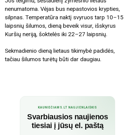
Jos teigimu, šeštadienį žymesnio lietaus
nenumatoma. Vėjas bus nepastovios krypties,
silpnas. Temperatūra naktį svyruos tarp 10–15
laipsnių šilumos, dieną beveik visur, išskyrus
Kuršių neriją, šoktelės iki 22–27 laipsnių.
Sekmadienio dieną lietaus tikimybė padidės,
tačiau šilumos turėtų būti dar daugiau.
KAUNIEČIAMS.LT NAUJIENLAIŠKIS
Svarbiausios naujienos
tiesiai į jūsų el. paštą