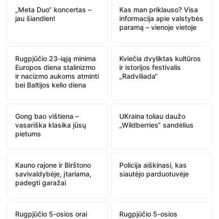
„Meta Duo“ koncertas –
Kas man priklauso? Visa
jau šiandien!
informacija apie valstybės
paramą – vienoje vietoje
Rugpjūčio 23-iąją minima
Kviečia dvyliktas kultūros
Europos diena stalinizmo
ir istorijos festivalis
ir nacizmo aukoms atminti
„Radviliada“
bei Baltijos kelio diena
Gong bao vištiena –
UKraina toliau daužo
vasariška klasika jūsų
„Wildberries“ sandėlius
pietums
Kauno rajone ir Birštono
Policija aiškinasi, kas
savivaldybėje, įtariama,
siautėjo parduotuvėje
padegti garažai
Rugpjūčio 5-osios orai
Rugpjūčio 5-osios