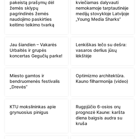
pakeistą prašymų dėl
kviečiamas dalyvauti
žemės sklypų
nemokamoje tarptautinėje
pagrindinės žemės
medijų stovykloje Latvijoje
naudojimo paskirties
„Young Media Sharks“
keitimo teikimo tvarką
Jau šiandien – Vakarės
Lenkiškas lečo su dešra:
Urbaitės ir grupės
vasaros derlius jūsų
koncertas Gegučių parke!
lėkštėje
Miesto gamtos ir
Optimizmo architektūra.
bendruomenės festivalis
Kauno filharmonija (video)
„Drevės“
KTU mokslininkas apie
Rugpjūčio 6-osios orų
grynuosius pinigus
prognozė Kaune: karšta
diena baigsis audra su
kruša