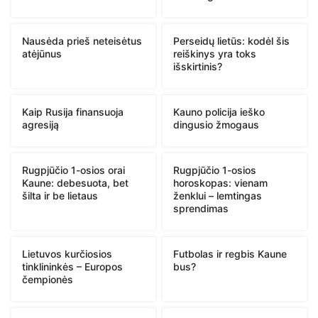
Nausėda prieš neteisėtus
Perseidų lietūs: kodėl šis
atėjūnus
reiškinys yra toks
išskirtinis?
Kaip Rusija finansuoja
Kauno policija ieško
agresiją
dingusio žmogaus
Rugpjūčio 1-osios orai
Rugpjūčio 1-osios
Kaune: debesuota, bet
horoskopas: vienam
šilta ir be lietaus
ženklui – lemtingas
sprendimas
Lietuvos kurčiosios
Futbolas ir regbis Kaune
tinklininkės – Europos
bus?
čempionės