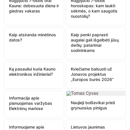
Rugpjūčio 7-osios orai
Rugpjūčio 7-osios
Kaune: debesuota diena ir
horoskopas: kam laukti
giedras vakaras
sėkmės, o kam saugotis
nuostolių?
Kaip atsiranda minėtinos
Kaip penki paprasti
datos?
augalai gali išgelbėti jūsų
derlių: patarimai
sodininkams
Ką pasauliui kuria Kauno
Kviečiame balsuoti už
elektronikos inžinieriai?
Jonavos projektus
„Europos burės 2026“
Informacija apie
Naujieji bolševikai prieš
planuojamas varžybas
grynuosius pinigus
Elektrėnų mariose
Informuojame apie
Lietuvos jaunimas