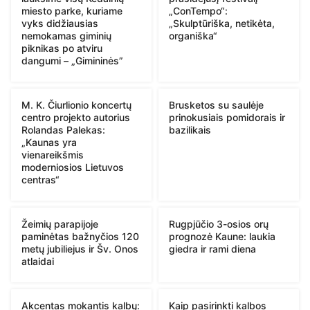
miesto parke, kuriame
„ConTempo“:
vyks didžiausias
„Skulptūriška, netikėta,
nemokamas giminių
organiška“
piknikas po atviru
dangumi – „Gimininės”
M. K. Čiurlionio koncertų
Brusketos su saulėje
centro projekto autorius
prinokusiais pomidorais ir
Rolandas Palekas:
bazilikais
„Kaunas yra
vienareikšmis
moderniosios Lietuvos
centras“
Žeimių parapijoje
Rugpjūčio 3-osios orų
paminėtas bažnyčios 120
prognozė Kaune: laukia
metų jubiliejus ir Šv. Onos
giedra ir rami diena
atlaidai
Akcentas mokantis kalbų:
Kaip pasirinkti kalbos