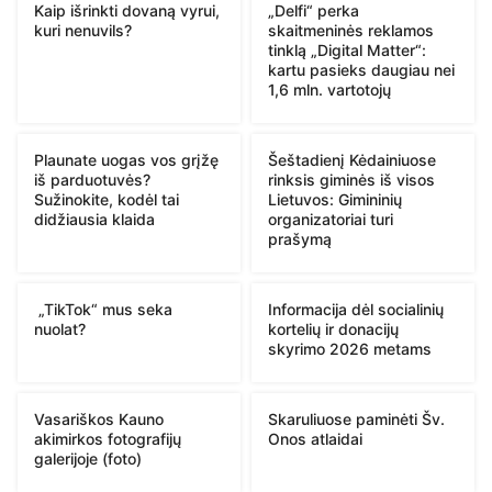
Kaip išrinkti dovaną vyrui,
„Delfi“ perka
kuri nenuvils?
skaitmeninės reklamos
tinklą „Digital Matter“:
kartu pasieks daugiau nei
1,6 mln. vartotojų
Plaunate uogas vos grįžę
Šeštadienį Kėdainiuose
iš parduotuvės?
rinksis giminės iš visos
Sužinokite, kodėl tai
Lietuvos: Gimininių
didžiausia klaida
organizatoriai turi
prašymą
„TikTok“ mus seka
Informacija dėl socialinių
nuolat?
kortelių ir donacijų
skyrimo 2026 metams
Vasariškos Kauno
Skaruliuose paminėti Šv.
akimirkos fotografijų
Onos atlaidai
galerijoje (foto)