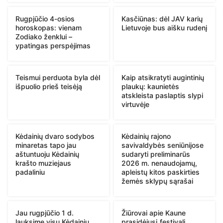
Rugpjūčio 4-osios
Kasčiūnas: dėl JAV karių
horoskopas: vienam
Lietuvoje bus aišku rudenį
Zodiako ženklui –
ypatingas perspėjimas
Teismui perduota byla dėl
Kaip atsikratyti augintinių
išpuolio prieš teisėją
plaukų: kaunietės
atskleista paslaptis slypi
virtuvėje
Kėdainių dvaro sodybos
Kėdainių rajono
minaretas tapo jau
savivaldybės seniūnijose
aštuntuoju Kėdainių
sudaryti preliminarūs
krašto muziejaus
2026 m. nenaudojamų,
padaliniu
apleistų kitos paskirties
žemės sklypų sąrašai
Jau rugpjūčio 1 d.
Žiūrovai apie Kaune
lauksime visų Kėdainių
prasidėjusį festivalį