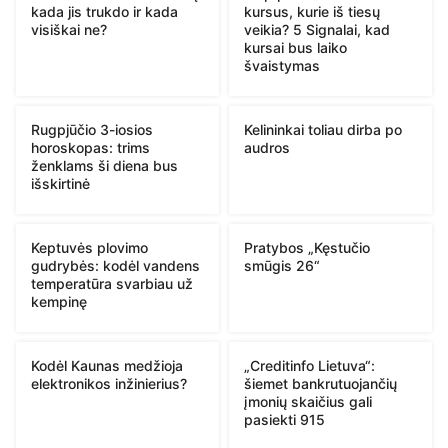
kada jis trukdo ir kada
kursus, kurie iš tiesų
visiškai ne?
veikia? 5 Signalai, kad
kursai bus laiko
švaistymas
Rugpjūčio 3-iosios
Kelininkai toliau dirba po
horoskopas: trims
audros
ženklams ši diena bus
išskirtinė
Keptuvės plovimo
Pratybos „Kęstučio
gudrybės: kodėl vandens
smūgis 26“
temperatūra svarbiau už
kempinę
Kodėl Kaunas medžioja
„Creditinfo Lietuva“:
elektronikos inžinierius?
šiemet bankrutuojančių
įmonių skaičius gali
pasiekti 915