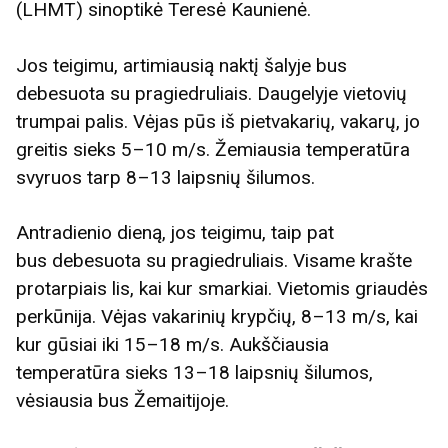
(LHMT) sinoptikė Teresė Kaunienė.
Jos teigimu, artimiausią naktį šalyje bus
debesuota su pragiedruliais. Daugelyje vietovių
trumpai palis. Vėjas pūs iš pietvakarių, vakarų, jo
greitis sieks 5–10 m/s. Žemiausia temperatūra
svyruos tarp 8–13 laipsnių šilumos.
Antradienio dieną, jos teigimu, taip pat
bus debesuota su pragiedruliais. Visame krašte
protarpiais lis, kai kur smarkiai. Vietomis griaudės
perkūnija. Vėjas vakarinių krypčių, 8–13 m/s, kai
kur gūsiai iki 15–18 m/s. Aukščiausia
temperatūra sieks 13–18 laipsnių šilumos,
vėsiausia bus Žemaitijoje.