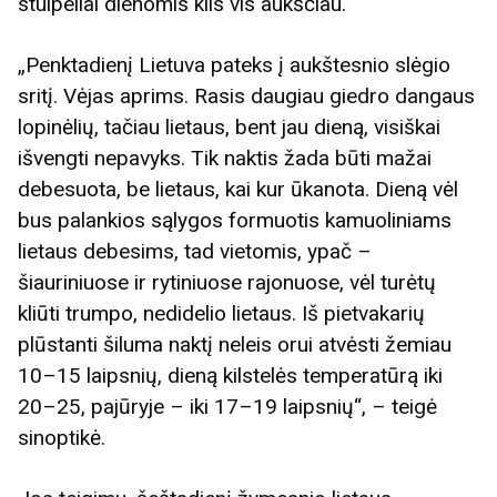
stulpeliai dienomis kils vis aukščiau.
„Penktadienį Lietuva pateks į aukštesnio slėgio
sritį. Vėjas aprims. Rasis daugiau giedro dangaus
lopinėlių, tačiau lietaus, bent jau dieną, visiškai
išvengti nepavyks. Tik naktis žada būti mažai
debesuota, be lietaus, kai kur ūkanota. Dieną vėl
bus palankios sąlygos formuotis kamuoliniams
lietaus debesims, tad vietomis, ypač –
šiauriniuose ir rytiniuose rajonuose, vėl turėtų
kliūti trumpo, nedidelio lietaus. Iš pietvakarių
plūstanti šiluma naktį neleis orui atvėsti žemiau
10–15 laipsnių, dieną kilstelės temperatūrą iki
20–25, pajūryje – iki 17–19 laipsnių“, – teigė
sinoptikė.