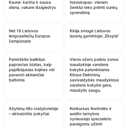
Kaune: karšta ir sausa
horoskopas: vienam
diena, vakare išsigiedrys
ženklui teks priimti sunkų
sprendimą
Net 19 Lietuvos
Kinija smogė Lietuvos
lengvaatlečių Europos
lazerių gamintojai „Ekspla“
čempionate
Pamirškite baliklius:
Vievio ežero poilsio zonos
paprastas būdas, kaip
maudykloje vandens
papilkėjusias kojines vėl
kokybė patenkinama.
paversti akinančiai
Kitose Elektrėnų
baltomis
savivaldybės maudyklose
vandens kokybė gera,
maudytis saugu.
Ažytėnų tilto statybvietėje
Konkursas Kontrolės ir
– akivaizdūs pokyčiai
audito tarnybos
vyriausiojo specialisto
pareigoms užimti