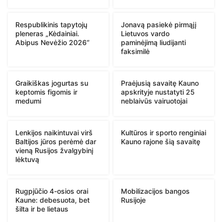
Respublikinis tapytojų
Jonavą pasiekė pirmąjį
pleneras „Kėdainiai.
Lietuvos vardo
Abipus Nevėžio 2026“
paminėjimą liudijanti
faksimilė
Graikiškas jogurtas su
Praėjusią savaitę Kauno
keptomis figomis ir
apskrityje nustatyti 25
medumi
neblaivūs vairuotojai
Lenkijos naikintuvai virš
Kultūros ir sporto renginiai
Baltijos jūros perėmė dar
Kauno rajone šią savaitę
vieną Rusijos žvalgybinį
lėktuvą
Rugpjūčio 4-osios orai
Mobilizacijos bangos
Kaune: debesuota, bet
Rusijoje
šilta ir be lietaus