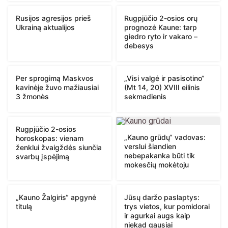
Rusijos agresijos prieš
Rugpjūčio 2-osios orų
Ukrainą aktualijos
prognozė Kaune: tarp
giedro ryto ir vakaro –
debesys
Per sprogimą Maskvos
„Visi valgė ir pasisotino“
kavinėje žuvo mažiausiai
(Mt 14, 20) XVIII eilinis
3 žmonės
sekmadienis
Rugpjūčio 2-osios
„Kauno grūdų“ vadovas:
horoskopas: vienam
verslui šiandien
ženklui žvaigždės siunčia
nebepakanka būti tik
svarbų įspėjimą
mokesčių mokėtoju
„Kauno Žalgiris“ apgynė
Jūsų daržo paslaptys:
titulą
trys vietos, kur pomidorai
ir agurkai augs kaip
niekad gausiai