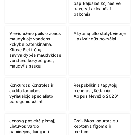
papilkėjusias kojines vėl
paversti akinančiai
baltomis
Vievio ežero poilsio zonos
Ažytėnų tilto statybvietėje
maudykloje vandens
– akivaizdūs pokyčiai
kokybė patenkinama.
Kitose Elektrėnų
savivaldybės maudyklose
vandens kokybė gera,
maudytis saugu.
Konkursas Kontrolės ir
Respublikinis tapytojų
audito tarnybos
pleneras „Kėdainiai.
vyriausiojo specialisto
Abipus Nevėžio 2026“
pareigoms užimti
Jonavą pasiekė pirmąjį
Graikiškas jogurtas su
Lietuvos vardo
keptomis figomis ir
paminėjimą liudijanti
medumi