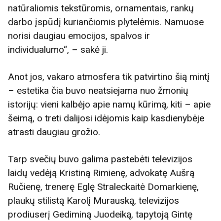
natūraliomis tekstūromis, ornamentais, rankų
darbo įspūdį kuriančiomis plytelėmis. Namuose
norisi daugiau emocijos, spalvos ir
individualumo“, – sakė ji.
Anot jos, vakaro atmosfera tik patvirtino šią mintį
– estetika čia buvo neatsiejama nuo žmonių
istorijų: vieni kalbėjo apie namų kūrimą, kiti – apie
šeimą, o treti dalijosi idėjomis kaip kasdienybėje
atrasti daugiau grožio.
Tarp svečių buvo galima pastebėti televizijos
laidų vedėją Kristiną Rimienę, advokatę Aušrą
Ručienę, trenerę Eglę Straleckaitė Domarkienę,
plaukų stilistą Karolį Murauską, televizijos
prodiuserį Gediminą Juodeiką, tapytoją Gintę