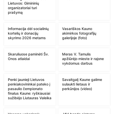
Lietuvos: Gimininių
organizatoriai turi
prašymą
Informacija dėl socialinių
Vasariškos Kauno
kortelių ir donacijų
akimirkos fotografijų
skyrimo 2026 metams
galerijoje (foto)
Skaruliuose paminėti Šv.
Meras V. Tamulis
Onos atlaidai
apžiūrėjo mieste ir rajone
vykdomus darbus
Penki jaunieji Lietuvos
Savaitgalį Kaune galime
penkiakovininkai pateko į
sulaukti lietaus ir
pasaulio čempionato
perkūnijos (video)
finalus Kaune: ryškiausiai
sužibėjo Liutauras Valeika