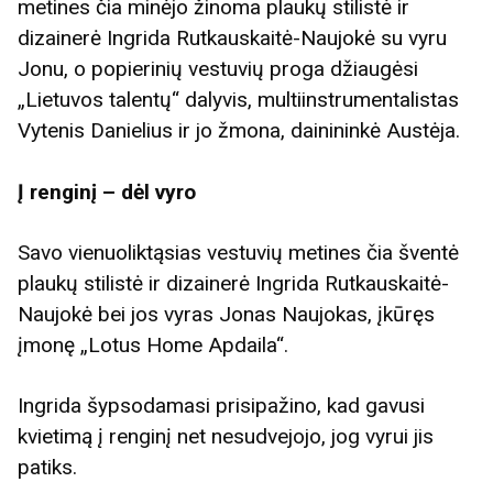
metines čia minėjo žinoma plaukų stilistė ir
dizainerė Ingrida Rutkauskaitė-Naujokė su vyru
Jonu, o popierinių vestuvių proga džiaugėsi
„Lietuvos talentų“ dalyvis, multiinstrumentalistas
Vytenis Danielius ir jo žmona, dainininkė Austėja.
Į renginį – dėl vyro
Savo vienuoliktąsias vestuvių metines čia šventė
plaukų stilistė ir dizainerė Ingrida Rutkauskaitė-
Naujokė bei jos vyras Jonas Naujokas, įkūręs
įmonę „Lotus Home Apdaila“.
Ingrida šypsodamasi prisipažino, kad gavusi
kvietimą į renginį net nesudvejojo, jog vyrui jis
patiks.