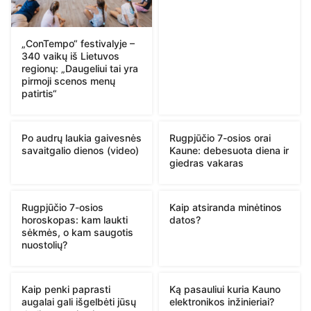
„ConTempo“ festivalyje –
340 vaikų iš Lietuvos
regionų: „Daugeliui tai yra
pirmoji scenos menų
patirtis“
Po audrų laukia gaivesnės
Rugpjūčio 7-osios orai
savaitgalio dienos (video)
Kaune: debesuota diena ir
giedras vakaras
Rugpjūčio 7-osios
Kaip atsiranda minėtinos
horoskopas: kam laukti
datos?
sėkmės, o kam saugotis
nuostolių?
Kaip penki paprasti
Ką pasauliui kuria Kauno
augalai gali išgelbėti jūsų
elektronikos inžinieriai?