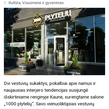
Kultūra
,
Visuomenė ir gyvenimas
Dvi vestuvių sukaktys, pokalbiai apie namus ir
naujausias interjero tendencijas susijungė
išskirtiniame renginyje Kaune, surengtame salone
„1000 plytelių“. Savo vienuoliktąsias vestuvių