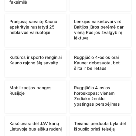
faksimilė
Praėjusią savaitę Kauno
Lenkijos naikintuvai virš
apskrityje nustatyti 25
Baltijos jūros perėmė dar
neblaivūs vairuotojai
vieną Rusijos žvalgybinį
lėktuvą
Kultūros ir sporto renginiai
Rugpjūčio 4-osios orai
Kauno rajone šią savaitę
Kaune: debesuota, bet
šilta ir be lietaus
Mobilizacijos bangos
Rugpjūčio 4-osios
Rusijoje
horoskopas: vienam
Zodiako ženklui –
ypatingas perspėjimas
Kasčiūnas: dėl JAV karių
Teismui perduota byla dėl
Lietuvoje bus aišku rudenį
išpuolio prieš teisėją