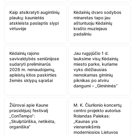
Kaip atsikratyti augintinių
Kėdainių dvaro sodybos
plaukų: kaunietės
minaretas tapo jau
atskleista paslaptis slypi
aštuntuoju Kėdainių
virtuvėje
krašto muziejaus
padaliniu
Kėdainių rajono
Jau rugpjūčio 1 d.
savivaldybės seniūnijose
lauksime visų Kėdainių
sudaryti preliminarūs
miesto parke, kuriame
2026 m. nenaudojamų,
vyks didžiausias
apleistų kitos paskirties
nemokamas giminių
žemės sklypų sąrašai
piknikas po atviru
dangumi – „Gimininės”
Žiūrovai apie Kaune
M. K. Čiurlionio koncertų
prasidėjusį festivalį
centro projekto autorius
„ConTempo“:
Rolandas Palekas:
„Skulptūriška, netikėta,
„Kaunas yra
organiška“
vienareikšmis
moderniosios Lietuvos