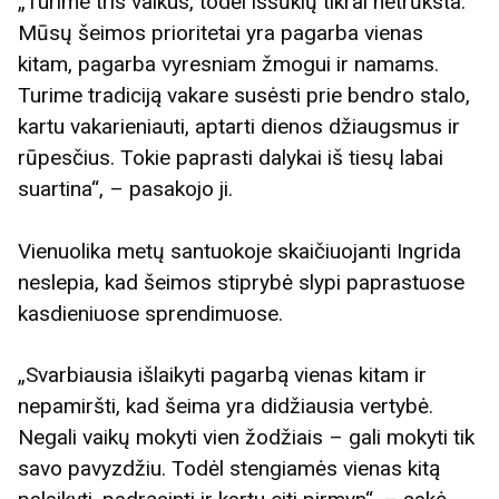
„Turime tris vaikus, todėl iššūkių tikrai netrūksta.
Mūsų šeimos prioritetai yra pagarba vienas
kitam, pagarba vyresniam žmogui ir namams.
Turime tradiciją vakare susėsti prie bendro stalo,
kartu vakarieniauti, aptarti dienos džiaugsmus ir
rūpesčius. Tokie paprasti dalykai iš tiesų labai
suartina“, – pasakojo ji.
Vienuolika metų santuokoje skaičiuojanti Ingrida
neslepia, kad šeimos stiprybė slypi paprastuose
kasdieniuose sprendimuose.
„Svarbiausia išlaikyti pagarbą vienas kitam ir
nepamiršti, kad šeima yra didžiausia vertybė.
Negali vaikų mokyti vien žodžiais – gali mokyti tik
savo pavyzdžiu. Todėl stengiamės vienas kitą