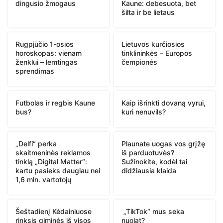
dingusio žmogaus
Kaune: debesuota, bet
šilta ir be lietaus
Rugpjūčio 1-osios
Lietuvos kurčiosios
horoskopas: vienam
tinklininkės – Europos
ženklui – lemtingas
čempionės
sprendimas
Futbolas ir regbis Kaune
Kaip išrinkti dovaną vyrui,
bus?
kuri nenuvils?
„Delfi“ perka
Plaunate uogas vos grįžę
skaitmeninės reklamos
iš parduotuvės?
tinklą „Digital Matter“:
Sužinokite, kodėl tai
kartu pasieks daugiau nei
didžiausia klaida
1,6 mln. vartotojų
Šeštadienį Kėdainiuose
„TikTok“ mus seka
rinksis giminės iš visos
nuolat?