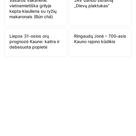
Vasaros vakarienė:
JAV bando sistemą
vietnamietiška grilyje
„Dievų plaktukas“
kepta kiauliena su ryžių
makaronais (Bún chả)
Liepos 31-osios orų
Ringaudų Jonė – 700-asis
prognozė Kaune: kaitra ir
Kauno rajono kūdikis
debesuota popietė