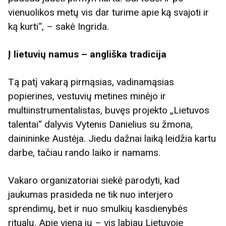
vienuolikos metų vis dar turime apie ką svajoti ir
ką kurti“, – sakė Ingrida.
Į lietuvių namus – angliška tradicija
Tą patį vakarą pirmąsias, vadinamąsias
popierines, vestuvių metines minėjo ir
multiinstrumentalistas, buvęs projekto „Lietuvos
talentai“ dalyvis Vytenis Danielius su žmona,
dainininke Austėja. Jiedu dažnai laiką leidžia kartu
darbe, tačiau rando laiko ir namams.
Vakaro organizatoriai siekė parodyti, kad
jaukumas prasideda ne tik nuo interjero
sprendimų, bet ir nuo smulkių kasdienybės
ritualų. Apie vieną jų – vis labiau Lietuvoje