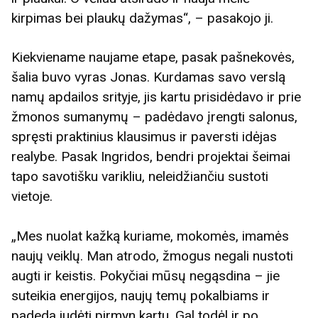
kirpimas bei plaukų dažymas“, – pasakojo ji.
Kiekviename naujame etape, pasak pašnekovės,
šalia buvo vyras Jonas. Kurdamas savo verslą
namų apdailos srityje, jis kartu prisidėdavo ir prie
žmonos sumanymų – padėdavo įrengti salonus,
spręsti praktinius klausimus ir paversti idėjas
realybe. Pasak Ingridos, bendri projektai šeimai
tapo savotišku varikliu, neleidžiančiu sustoti
vietoje.
„Mes nuolat kažką kuriame, mokomės, imamės
naujų veiklų. Man atrodo, žmogus negali nustoti
augti ir keistis. Pokyčiai mūsų negąsdina – jie
suteikia energijos, naujų temų pokalbiams ir
padeda judėti pirmyn kartu. Gal todėl ir po