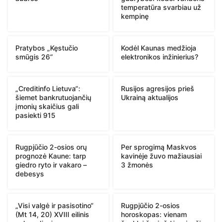
temperatūra svarbiau už
kempinę
Pratybos „Kęstučio
Kodėl Kaunas medžioja
smūgis 26“
elektronikos inžinierius?
„Creditinfo Lietuva“:
Rusijos agresijos prieš
šiemet bankrutuojančių
Ukrainą aktualijos
įmonių skaičius gali
pasiekti 915
Rugpjūčio 2-osios orų
Per sprogimą Maskvos
prognozė Kaune: tarp
kavinėje žuvo mažiausiai
giedro ryto ir vakaro –
3 žmonės
debesys
„Visi valgė ir pasisotino“
Rugpjūčio 2-osios
(Mt 14, 20) XVIII eilinis
horoskopas: vienam