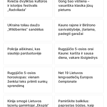
Kviečia dvyliktas kultūros
Gong bao vištiena –
ir istorijos festivalis
vasariška klasika jūsų
„Radviliada“
pietums
UKraina toliau daužo
Kauno rajone ir Birštono
„Wildberries“ sandėlius
savivaldybėje, įtariama,
padegti garažai
Policija aiškinasi, kas
Rugpjūčio 5-osios orai
siautėjo parduotuvėje
Kaune: karšta ir sausa
diena, vakare išsigiedrys
Rugpjūčio 5-osios
Net 19 Lietuvos
horoskopas: vienam
lengvaatlečių Europos
ženklui teks priimti sunkų
čempionate
sprendimą
Kinija smogė Lietuvos
Pamirškite baliklius:
lazerių gamintojai „Ekspla“
paprastas būdas, kaip