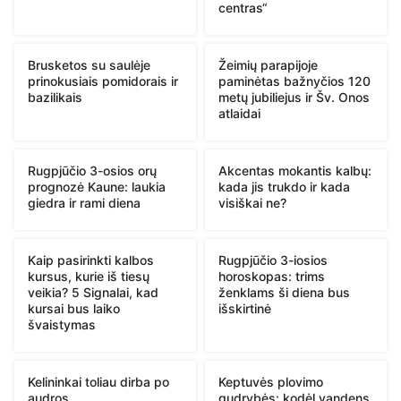
centras“
Brusketos su saulėje
Žeimių parapijoje
prinokusiais pomidorais ir
paminėtas bažnyčios 120
bazilikais
metų jubiliejus ir Šv. Onos
atlaidai
Rugpjūčio 3-osios orų
Akcentas mokantis kalbų:
prognozė Kaune: laukia
kada jis trukdo ir kada
giedra ir rami diena
visiškai ne?
Kaip pasirinkti kalbos
Rugpjūčio 3-iosios
kursus, kurie iš tiesų
horoskopas: trims
veikia? 5 Signalai, kad
ženklams ši diena bus
kursai bus laiko
išskirtinė
švaistymas
Kelininkai toliau dirba po
Keptuvės plovimo
audros
gudrybės: kodėl vandens