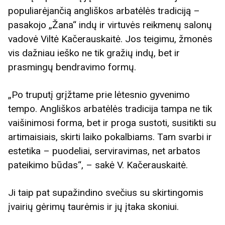
populiarėjančią angliškos arbatėlės tradiciją –
pasakojo „Žana“ indų ir virtuvės reikmenų salonų
vadovė Viltė Kačerauskaitė. Jos teigimu, žmonės
vis dažniau ieško ne tik gražių indų, bet ir
prasmingų bendravimo formų.
„Po truputį grįžtame prie lėtesnio gyvenimo
tempo. Angliškos arbatėlės tradicija tampa ne tik
vaišinimosi forma, bet ir proga sustoti, susitikti su
artimaisiais, skirti laiko pokalbiams. Tam svarbi ir
estetika – puodeliai, serviravimas, net arbatos
pateikimo būdas“, – sakė V. Kačerauskaitė.
Ji taip pat supažindino svečius su skirtingomis
įvairių gėrimų taurėmis ir jų įtaka skoniui.