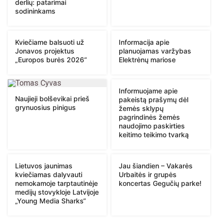
derlių: patarimai
sodininkams
Kviečiame balsuoti už
Informacija apie
Jonavos projektus
planuojamas varžybas
„Europos burės 2026“
Elektrėnų mariose
Informuojame apie
Naujieji bolševikai prieš
pakeistą prašymų dėl
grynuosius pinigus
žemės sklypų
pagrindinės žemės
naudojimo paskirties
keitimo teikimo tvarką
Lietuvos jaunimas
Jau šiandien – Vakarės
kviečiamas dalyvauti
Urbaitės ir grupės
nemokamoje tarptautinėje
koncertas Gegučių parke!
medijų stovykloje Latvijoje
„Young Media Sharks“