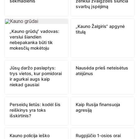
sekmadienis
ženklui žvaigždės siunčia
svarbų įspėjimą
„Kauno Žalgiris“ apgynė
„Kauno grūdų“ vadovas:
titulą
verslui šiandien
nebepakanka būti tik
mokesčių mokėtoju
Jūsų daržo paslaptys:
Nausėda prieš neteisėtus
trys vietos, kur pomidorai
atėjūnus
ir agurkai augs kaip
niekad gausiai
Perseidų lietūs: kodėl šis
Kaip Rusija finansuoja
reiškinys yra toks
agresiją
išskirtinis?
Kauno policija ieško
Rugpjūčio 1-osios orai