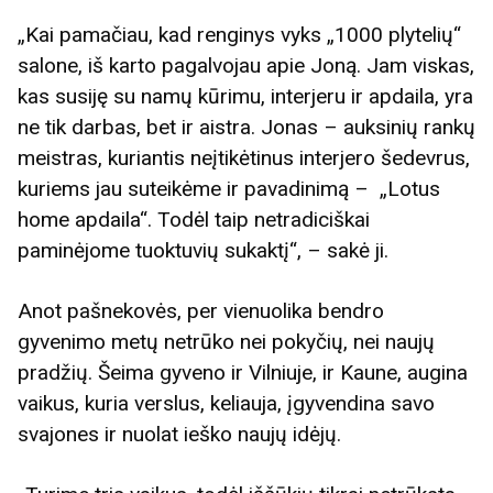
„Kai pamačiau, kad renginys vyks „1000 plytelių“
salone, iš karto pagalvojau apie Joną. Jam viskas,
kas susiję su namų kūrimu, interjeru ir apdaila, yra
ne tik darbas, bet ir aistra. Jonas – auksinių rankų
meistras, kuriantis neįtikėtinus interjero šedevrus,
kuriems jau suteikėme ir pavadinimą – „Lotus
home apdaila“. Todėl taip netradiciškai
paminėjome tuoktuvių sukaktį“, – sakė ji.
Anot pašnekovės, per vienuolika bendro
gyvenimo metų netrūko nei pokyčių, nei naujų
pradžių. Šeima gyveno ir Vilniuje, ir Kaune, augina
vaikus, kuria verslus, keliauja, įgyvendina savo
svajones ir nuolat ieško naujų idėjų.