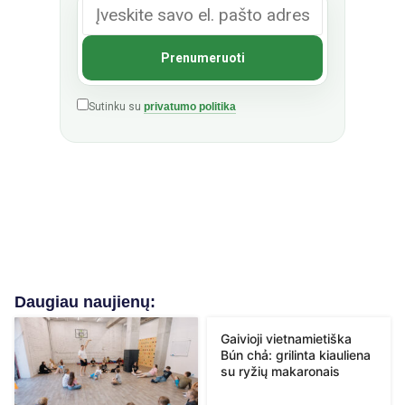
Sutinku su
privatumo politika
Daugiau naujienų:
Gaivioji vietnamietiška
Bún chả: grilinta kiauliena
su ryžių makaronais