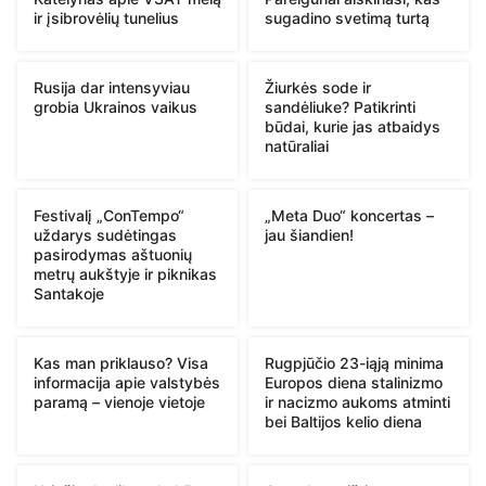
ir įsibrovėlių tunelius
sugadino svetimą turtą
Rusija dar intensyviau
Žiurkės sode ir
grobia Ukrainos vaikus
sandėliuke? Patikrinti
būdai, kurie jas atbaidys
natūraliai
Festivalį „ConTempo“
„Meta Duo“ koncertas –
uždarys sudėtingas
jau šiandien!
pasirodymas aštuonių
metrų aukštyje ir piknikas
Santakoje
Kas man priklauso? Visa
Rugpjūčio 23-iąją minima
informacija apie valstybės
Europos diena stalinizmo
paramą – vienoje vietoje
ir nacizmo aukoms atminti
bei Baltijos kelio diena