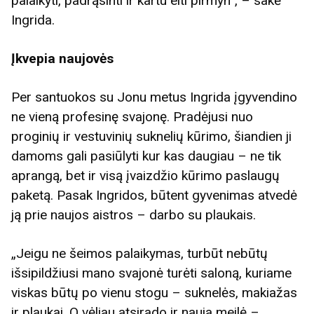
palaikyti, padrąsinti ir kartu eiti pirmyn“, – sakė
Ingrida.
Įkvepia naujovės
Per santuokos su Jonu metus Ingrida įgyvendino
ne vieną profesinę svajonę. Pradėjusi nuo
proginių ir vestuvinių suknelių kūrimo, šiandien ji
damoms gali pasiūlyti kur kas daugiau – ne tik
aprangą, bet ir visą įvaizdžio kūrimo paslaugų
paketą. Pasak Ingridos, būtent gyvenimas atvedė
ją prie naujos aistros – darbo su plaukais.
„Jeigu ne šeimos palaikymas, turbūt nebūtų
išsipildžiusi mano svajonė turėti saloną, kuriame
viskas būtų po vienu stogu – suknelės, makiažas
ir plaukai. O vėliau atsirado ir nauja meilė –