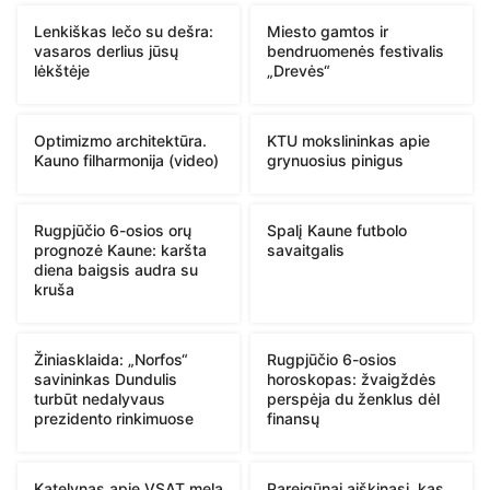
Lenkiškas lečo su dešra:
Miesto gamtos ir
vasaros derlius jūsų
bendruomenės festivalis
lėkštėje
„Drevės“
Optimizmo architektūra.
KTU mokslininkas apie
Kauno filharmonija (video)
grynuosius pinigus
Rugpjūčio 6-osios orų
Spalį Kaune futbolo
prognozė Kaune: karšta
savaitgalis
diena baigsis audra su
kruša
Žiniasklaida: „Norfos“
Rugpjūčio 6-osios
savininkas Dundulis
horoskopas: žvaigždės
turbūt nedalyvaus
perspėja du ženklus dėl
prezidento rinkimuose
finansų
Katelynas apie VSAT melą
Pareigūnai aiškinasi, kas