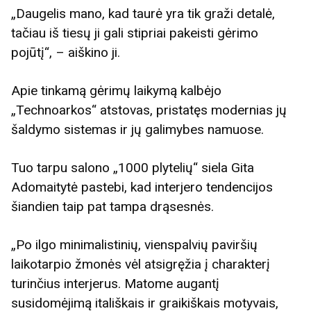
„Daugelis mano, kad taurė yra tik graži detalė,
tačiau iš tiesų ji gali stipriai pakeisti gėrimo
pojūtį“, – aiškino ji.
Apie tinkamą gėrimų laikymą kalbėjo
„Technoarkos“ atstovas, pristatęs modernias jų
šaldymo sistemas ir jų galimybes namuose.
Tuo tarpu salono „1000 plytelių“ siela Gita
Adomaitytė pastebi, kad interjero tendencijos
šiandien taip pat tampa drąsesnės.
„Po ilgo minimalistinių, vienspalvių paviršių
laikotarpio žmonės vėl atsigręžia į charakterį
turinčius interjerus. Matome augantį
susidomėjimą itališkais ir graikiškais motyvais,