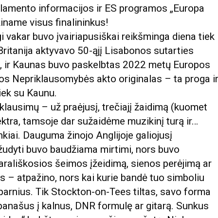
rlamento informacijos ir ES programos „Europa
kiname visus finalininkus!
i vakar buvo įvairiapusiškai reikšminga diena tiek
i Britanija aktyvavo 50-ąjį Lisabonos sutarties
esą), ir Kaunas buvo paskelbtas 2022 metų Europos
sios Nepriklausomybės akto originalas – ta proga i
iek su Kaunu.
 klausimų – už praėjusį, trečiajį žaidimą (kuomet
ektra, tamsoje dar sužaidėme muzikinį turą ir…
nkiai. Dauguma žinojo Anglijoje galiojusį
žudyti buvo baudžiama mirtimi, nors buvo
rališkosios šeimos įžeidimą, sienos perėjimą ar
s – atpažino, nors kai kurie bandė tuo simboliu
sparnius. Tik Stockton-on-Tees tiltas, savo forma
panašus į kalnus, DNR formulę ar gitarą. Sunkus