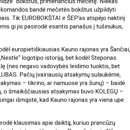
enidze“ bokštus, primenančius mečetę. Niekas
 komandos bandė mečetės bokštus užpildyti
inais. Tik EUROBOKŠTAI ir ŠEP‘as atspėjo naktinį
ms gi jis pasirodė esantis panašus į tušinukus,
 kodėl europietiškiausias Kauno rajonas yra Šančiai
„Nestle“ logotipo istoriją, bet kodėl Steponas
lę (nes negavo vadovybės leidimo tuoktis, bet
LUBAS. Pačių įvairiausių atsakymų sulaukėme,
sakymas – tikrino, ar namuose yra šunų) – baidė
tą, o šmaikščiausias atsakymas buvo KOLEGŲ –
singai išmąstė, kad Kauno rajonas yra viena upe
asirodė klausimas apie daiktą, kuriuo prancūzų