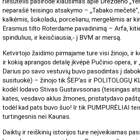
riešutėlis pasirodė klausimas apie Drezdeno „Y
neparašė teisingo atsakymo – „Tabako mečetė“,
kalkėmis, šokoladu, porcelianu, mergelėmis ar k
Erasmus tilto Roterdame pavadinimą – Arfa, kitie
spindulius, ir keisčiausia,- į BVM ar mersą.
Ketvirtojo žaidimo pirmajame ture visi žinojo, ir
ir kokią aprangos detalę įkvėpė Pučinio opera, ir 
Darius po savo vestuvių buvo pasodintas į dabok
susituokė) – žinojo tik ŠEP‘as ir POLITOLOGŲ K
kodėl lodavo Stivas Gustavssonas (teisingas at
kates, vesdavo aklus žmones, pristatydavo paš
todėl kad pats buvo šuo! Ir tik PUMPURĖLIAI tei
turtingesnis nei Kaunas.
Daiktų ir reiškinių istorijos ture neįveikiamas p