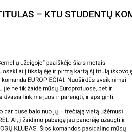
TITULAS – KTU STUDENTŲ KO
ernelių užeigoje” paaiškėjo šiais metais
ekliai į tikslą ėję ir pirmą kartą šį titulą iškovoj
tų komanda EUROPIEČIAI. Nuoširdūs sveikinimai
ie ne tik žaidė mūsų Europrotuose, bet ir
dvasia linkime juos ir parengti, ir apsiginti!
 dar puse balo nuo jų – trečiają vietą užėmusi
LIAI, į žaidimo pabaigą jau panorėję užaugti ir
OLOGŲ KLUBAS. Šios komandos pasidalino mūsų