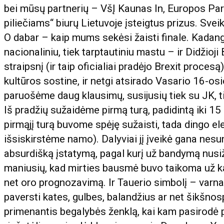
bei mūsų partnerių – VšĮ Kaunas In, Europos Pa
piliečiams“ biurų Lietuvoje įsteigtus prizus. Svei
O dabar – kaip mums sekėsi žaisti finale. Kadang
nacionaliniu, tiek tarptautiniu mastu – ir Didžioj
straipsnį (ir taip oficialiai pradėjo Brexit proc
kultūros sostine, ir netgi atsirado Vasario 16-o
paruošėme daug klausimų, susijusių tiek su JK, t
Iš pradžių sužaidėme pirmą turą, padidintą iki 15
pirmąjį turą buvome spėję sužaisti, tada dingo el
išsiskirstėme namo). Dalyviai jį įveikė gana nesu
absurdišką įstatymą, pagal kurį už bandymą nusi
maniusių, kad mirties bausmė buvo taikoma už ka
net oro prognozavimą. Ir Tauerio simbolį – varna
paversti kates, gulbes, balandžius ar net šikšno
primenantis begalybės ženklą, kai kam pasirodė 