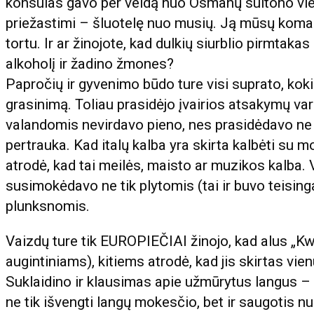
konsulas gavo per veidą nuo Osmanų sultono vieti
priežastimi – šluotelę nuo musių. Ją mūsų komand
tortu. Ir ar žinojote, kad dulkių siurblio pirmtakas 
alkoholį ir žadino žmones?
Papročių ir gyvenimo būdo ture visi suprato, koki
grasinimą. Toliau prasidėjo įvairios atsakymų var
valandomis nevirdavo pieno, nes prasidėdavo ne t
pertrauka. Kad italų kalba yra skirta kalbėti su m
atrodė, kad tai meilės, maisto ar muzikos kalba.
susimokėdavo ne tik plytomis (tai ir buvo teisin
plunksnomis.
Vaizdų ture tik EUROPIEČIAI žinojo, kad alus „Kwi
augintiniams), kitiems atrodė, kad jis skirtas vie
Suklaidino ir klausimas apie užmūrytus langus 
ne tik išvengti langų mokesčio, bet ir saugotis nu