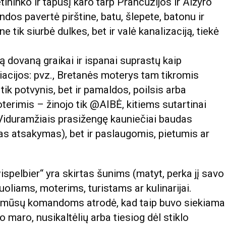
ninko ir tapusį karo tarp Prancūzijos ir Alžyro
os pavertė pirštine, batu, šlepete, batonu ir
ne tik siurbė dulkes, bet ir valė kanalizaciją, tiekė
ą dovaną graikai ir ispanai suprastų kaip
iacijos: pvz., Bretanės moterys tam tikromis
ik potvynis, bet ir pamaldos, poilsis arba
oterimis – žinojo tik @AIBĖ, kitiems sutartinai
 Viduramžiais prasižengę kauniečiai baudas
gas atsakymas), bet ir paslaugomis, pietumis ar
spelbier“ yra skirtas šunims (matyt, perka jį savo
nuoliams, moterims, turistams ar kulinarijai.
– mūsų komandoms atrodė, kad taip buvo siekiama
o maro, nusikaltėlių arba tiesiog dėl stiklo