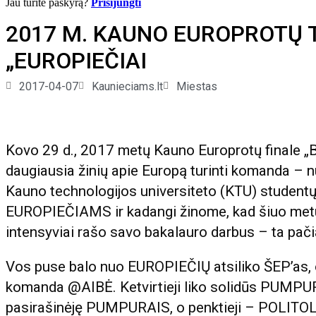
Jau turite paskyrą?
Prisijungti
2017 M. KAUNO EUROPROTŲ 
„EUROPIEČIAI
2017-04-07
Kaunieciams.lt
Miestas
Kovo 29 d., 2017 metų Kauno Europrotų finale „B
daugiausia žinių apie Europą turinti komanda – nuos
Kauno technologijos universiteto (KTU) studen
EUROPIEČIAMS ir kadangi žinome, kad šiuo metu j
intensyviai rašo savo bakalauro darbus – ta pačia 
Vos puse balo nuo EUROPIEČIŲ atsiliko ŠEP’as, o
komanda @AIBĖ. Ketvirtieji liko solidūs PUMPURĖ
pasirašinėję PUMPURAIS, o penktieji – POLIT