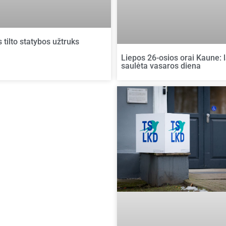
 tilto statybos užtruks
Liepos 26-osios orai Kaune: la
saulėta vasaros diena