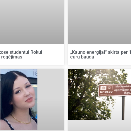
kose studentui Rokui
„Kauno energijai“ skirta per 
 regėjimas
eurų bauda