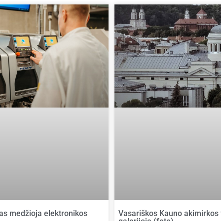
as medžioja elektronikos
Vasariškos Kauno akimirkos f