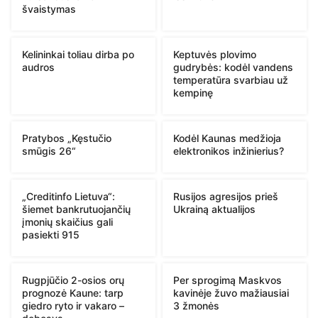
švaistymas
Kelininkai toliau dirba po
Keptuvės plovimo
audros
gudrybės: kodėl vandens
temperatūra svarbiau už
kempinę
Pratybos „Kęstučio
Kodėl Kaunas medžioja
smūgis 26“
elektronikos inžinierius?
„Creditinfo Lietuva“:
Rusijos agresijos prieš
šiemet bankrutuojančių
Ukrainą aktualijos
įmonių skaičius gali
pasiekti 915
Rugpjūčio 2-osios orų
Per sprogimą Maskvos
prognozė Kaune: tarp
kavinėje žuvo mažiausiai
giedro ryto ir vakaro –
3 žmonės