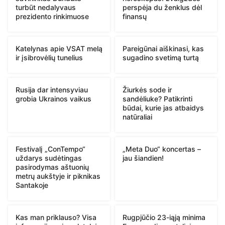
turbūt nedalyvaus
perspėja du ženklus dėl
prezidento rinkimuose
finansų
Katelynas apie VSAT melą
Pareigūnai aiškinasi, kas
ir įsibrovėlių tunelius
sugadino svetimą turtą
Rusija dar intensyviau
Žiurkės sode ir
grobia Ukrainos vaikus
sandėliuke? Patikrinti
būdai, kurie jas atbaidys
natūraliai
Festivalį „ConTempo“
„Meta Duo“ koncertas –
uždarys sudėtingas
jau šiandien!
pasirodymas aštuonių
metrų aukštyje ir piknikas
Santakoje
Kas man priklauso? Visa
Rugpjūčio 23-iąją minima