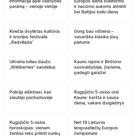
informacija apie valstybės
Europos diena stalinizmo
paramą – vienoje vietoje
ir nacizmo aukoms atminti
bei Baltijos kelio diena
Kviečia dvyliktas kultūros
Gong bao vištiena –
ir istorijos festivalis
vasariška klasika jūsų
„Radviliada“
pietums
UKraina toliau daužo
Kauno rajone ir Birštono
„Wildberries“ sandėlius
savivaldybėje, įtariama,
padegti garažai
Policija aiškinasi, kas
Rugpjūčio 5-osios orai
siautėjo parduotuvėje
Kaune: karšta ir sausa
diena, vakare išsigiedrys
Rugpjūčio 5-osios
Net 19 Lietuvos
horoskopas: vienam
lengvaatlečių Europos
ženklui teks priimti sunkų
čempionate