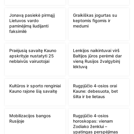
Jonavą pasiekė pirmąjį
Graikiškas jogurtas su
Lietuvos vardo
keptomis figomis ir
paminėjimą liudijanti
medumi
faksimilė
Praėjusią savaitę Kauno
Lenkijos naikintuvai virš
apskrityje nustatyti 25
Baltijos jūros perėmė dar
neblaivūs vairuotojai
vieną Rusijos žvalgybinį
lėktuvą
Kultūros ir sporto renginiai
Rugpjūčio 4-osios orai
Kauno rajone šią savaitę
Kaune: debesuota, bet
šilta ir be lietaus
Mobilizacijos bangos
Rugpjūčio 4-osios
Rusijoje
horoskopas: vienam
Zodiako ženklui –
ypatingas perspėjimas