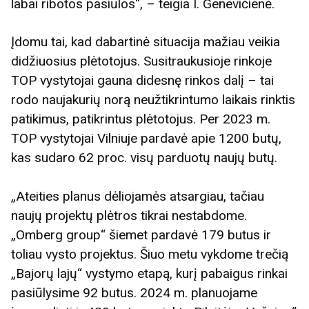
labai ribotos pasiūlos“, – teigia I. Genevičienė.
Įdomu tai, kad dabartinė situacija mažiau veikia
didžiuosius plėtotojus. Susitraukusioje rinkoje
TOP vystytojai gauna didesnę rinkos dalį – tai
rodo naujakurių norą neužtikrintumo laikais rinktis
patikimus, patikrintus plėtotojus. Per 2023 m.
TOP vystytojai Vilniuje pardavė apie 1200 butų,
kas sudaro 62 proc. visų parduotų naujų butų.
„Ateities planus dėliojamės atsargiau, tačiau
naujų projektų plėtros tikrai nestabdome.
„Omberg group“ šiemet pardavė 179 butus ir
toliau vysto projektus. Šiuo metu vykdome trečią
„Bajorų lajų“ vystymo etapą, kurį pabaigus rinkai
pasiūlysime 92 butus. 2024 m. planuojame