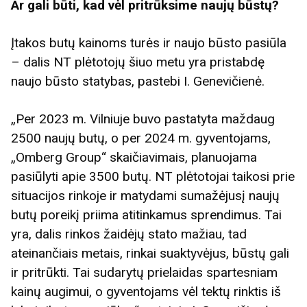
Ar gali būti, kad vėl pritrūksime naujų būstų?
Įtakos butų kainoms turės ir naujo būsto pasiūla
– dalis NT plėtotojų šiuo metu yra pristabdę
naujo būsto statybas, pastebi I. Genevičienė.
„Per 2023 m. Vilniuje buvo pastatyta maždaug
2500 naujų butų, o per 2024 m. gyventojams,
„Omberg Group“ skaičiavimais, planuojama
pasiūlyti apie 3500 butų. NT plėtotojai taikosi prie
situacijos rinkoje ir matydami sumažėjusį naujų
butų poreikį priima atitinkamus sprendimus. Tai
yra, dalis rinkos žaidėjų stato mažiau, tad
ateinančiais metais, rinkai suaktyvėjus, būstų gali
ir pritrūkti. Tai sudarytų prielaidas spartesniam
kainų augimui, o gyventojams vėl tektų rinktis iš