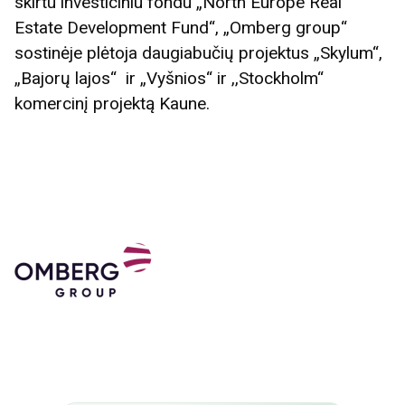
skirtu investiciniu fondu „North Europe Real
Estate Development Fund“, „Omberg group“
sostinėje plėtoja daugiabučių projektus „Skylum“,
„Bajorų lajos“ ir „Vyšnios“ ir ,,Stockholm“
komercinį projektą Kaune.