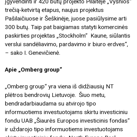
įgyvendinti ir 420 butų projekto Pilaitėje „Vyšnios“
trečią-ketvirtą etapus, naujus projektus
Pašilaičiuose ir Šeškinėje, juose pasiūlysime arti
300 butų. Taip pat baigiamas statyti komercinės
paskirties projektas „Stockholm“ Kaune, siūlantis
verslui sandėliavimo, pardavimo ir biuro erdves“,
– sako I. Genevičienė.
Apie „Omberg group“
„Omberg group“ yra viena iš didžiausių NT
plėtros bendrovių Lietuvoje. Šiuo metu,
bendradarbiaudama su atvirojo tipo
informuotiems investuotojams skirtu investiciniu
fondu UAB „Šiaurės Europos investicinis fondas“
ir uždarojo tipo informuotiems investuotojams