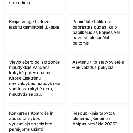
sprendimą
Kinija smogė Lietuvos
Pamirškite baliklius:
lazerių gamintojai „Ekspla“
paprastas būdas, kaip
papilkėjusias kojines vėl
paversti akinančiai
baltomis
Vievio ežero poilsio zonos
Ažytėnų tilto statybvietėje
maudykloje vandens
– akivaizdūs pokyčiai
kokybė patenkinama.
Kitose Elektrėnų
savivaldybės maudyklose
vandens kokybė gera,
maudytis saugu.
Konkursas Kontrolės ir
Respublikinis tapytojų
audito tarnybos
pleneras „Kėdainiai.
vyriausiojo specialisto
Abipus Nevėžio 2026“
pareigoms užimti