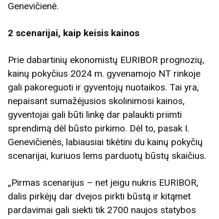
Genevičienė.
2 scenarijai, kaip keisis kainos
Prie dabartinių ekonomistų EURIBOR prognozių,
kainų pokyčius 2024 m. gyvenamojo NT rinkoje
gali pakoreguoti ir gyventojų nuotaikos. Tai yra,
nepaisant sumažėjusios skolinimosi kainos,
gyventojai gali būti linkę dar palaukti priimti
sprendimą dėl būsto pirkimo. Dėl to, pasak I.
Genevičienės, labiausiai tikėtini du kainų pokyčių
scenarijai, kuriuos lems parduotų būstų skaičius.
„Pirmas scenarijus – net jeigu nukris EURIBOR,
dalis pirkėjų dar dvejos pirkti būstą ir kitąmet
pardavimai gali siekti tik 2700 naujos statybos