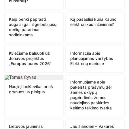
nuostolių?
Kaip penki paprasti
Ką pasauliui kuria Kauno
augalai gali išgelbėti jūsų
elektronikos inžinieriai?
derlių: patarimai
sodininkams
Kviečiame balsuoti už
Informacija apie
Jonavos projektus
planuojamas varžybas
„Europos burės 2026“
Elektrėnų mariose
Informuojame apie
Naujieji bolševikai prieš
pakeistą prašymų dėl
grynuosius pinigus
žemės sklypų
pagrindinės žemės
naudojimo paskirties
keitimo teikimo tvarką
Lietuvos jaunimas
Jau šiandien – Vakarės