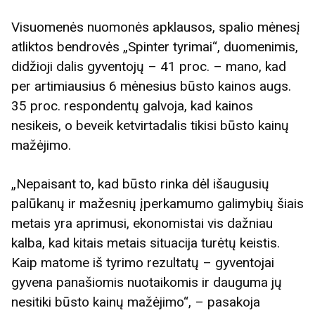
Visuomenės nuomonės apklausos, spalio mėnesį
atliktos bendrovės „Spinter tyrimai“, duomenimis,
didžioji dalis gyventojų – 41 proc. – mano, kad
per artimiausius 6 mėnesius būsto kainos augs.
35 proc. respondentų galvoja, kad kainos
nesikeis, o beveik ketvirtadalis tikisi būsto kainų
mažėjimo.
„Nepaisant to, kad būsto rinka dėl išaugusių
palūkanų ir mažesnių įperkamumo galimybių šiais
metais yra aprimusi, ekonomistai vis dažniau
kalba, kad kitais metais situacija turėtų keistis.
Kaip matome iš tyrimo rezultatų – gyventojai
gyvena panašiomis nuotaikomis ir dauguma jų
nesitiki būsto kainų mažėjimo“, – pasakoja