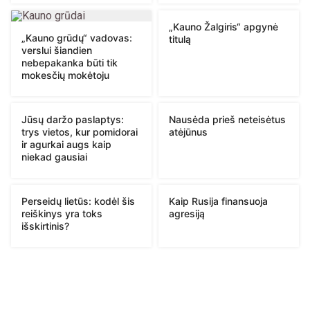
„Kauno Žalgiris“ apgynė
„Kauno grūdų“ vadovas:
titulą
verslui šiandien
nebepakanka būti tik
mokesčių mokėtoju
Jūsų daržo paslaptys:
Nausėda prieš neteisėtus
trys vietos, kur pomidorai
atėjūnus
ir agurkai augs kaip
niekad gausiai
Perseidų lietūs: kodėl šis
Kaip Rusija finansuoja
reiškinys yra toks
agresiją
išskirtinis?