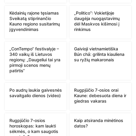
Kėdainių rajone tęsiamas
„Politico”: Vokietijoje
Sveikatą stiprinančio
daugėja nuogąstavimų
Kauno regiono susitarimų
dėl Maskvos kišimosi į
įgyvendinimas
rinkimus
„ConTempo“ festivalyje –
Gaivioji vietnamietiška
340 vaikų iš Lietuvos
Bún chả: grilinta kiauliena
regionų: „Daugeliui tai yra
su ryžių makaronais
pirmoji scenos menų
patirtis“
Po audrų laukia gaivesnės
Rugpjūčio 7-osios orai
savaitgalio dienos (video)
Kaune: debesuota diena ir
giedras vakaras
Rugpjūčio 7-osios
Kaip atsiranda minėtinos
horoskopas: kam laukti
datos?
sėkmės, o kam saugotis