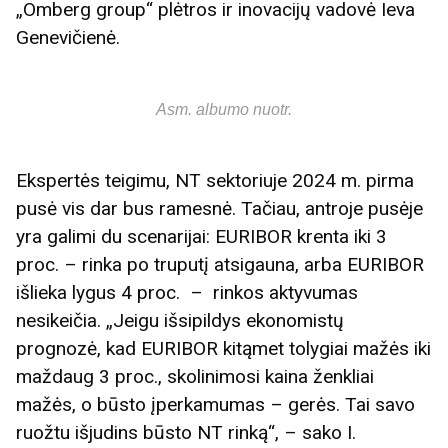
„Omberg group“ plėtros ir inovacijų vadovė Ieva
Genevičienė.
Asm. albumo nuotr.
Ekspertės teigimu, NT sektoriuje 2024 m. pirma
pusė vis dar bus ramesnė. Tačiau, antroje pusėje
yra galimi du scenarijai: EURIBOR krenta iki 3
proc. – rinka po truputį atsigauna, arba EURIBOR
išlieka lygus 4 proc. – rinkos aktyvumas
nesikeičia. „Jeigu išsipildys ekonomistų
prognozė, kad EURIBOR kitąmet tolygiai mažės iki
maždaug 3 proc., skolinimosi kaina ženkliai
mažės, o būsto įperkamumas – gerės. Tai savo
ruožtu išjudins būsto NT rinką“, – sako I.