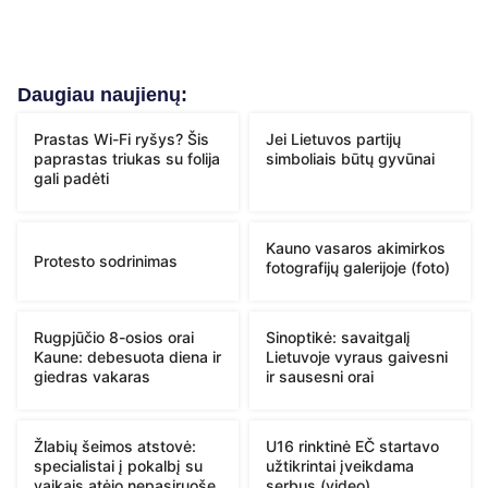
Daugiau naujienų:
Prastas Wi-Fi ryšys? Šis
Jei Lietuvos partijų
paprastas triukas su folija
simboliais būtų gyvūnai
gali padėti
Kauno vasaros akimirkos
Protesto sodrinimas
fotografijų galerijoje (foto)
Rugpjūčio 8-osios orai
Sinoptikė: savaitgalį
Kaune: debesuota diena ir
Lietuvoje vyraus gaivesni
giedras vakaras
ir sausesni orai
Žlabių šeimos atstovė:
U16 rinktinė EČ startavo
specialistai į pokalbį su
užtikrintai įveikdama
vaikais atėjo nepasiruošę
serbus (video)