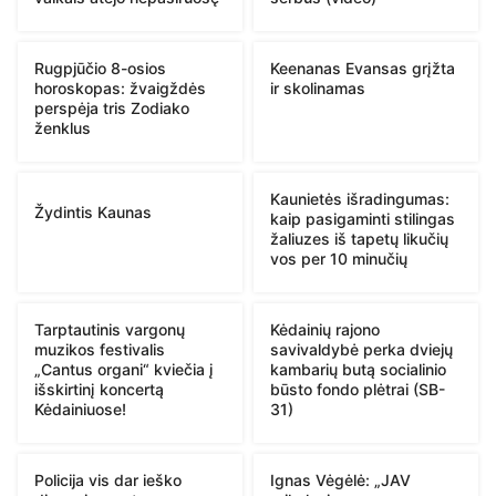
Rugpjūčio 8-osios
Keenanas Evansas grįžta
horoskopas: žvaigždės
ir skolinamas
perspėja tris Zodiako
ženklus
Kaunietės išradingumas:
Žydintis Kaunas
kaip pasigaminti stilingas
žaliuzes iš tapetų likučių
vos per 10 minučių
Tarptautinis vargonų
Kėdainių rajono
muzikos festivalis
savivaldybė perka dviejų
„Cantus organi“ kviečia į
kambarių butą socialinio
išskirtinį koncertą
būsto fondo plėtrai (SB-
Kėdainiuose!
31)
Policija vis dar ieško
Ignas Vėgėlė: „JAV