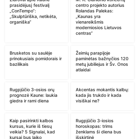
prasidėjusį festivalį
centro projekto autorius
„ConTempo“:
Rolandas Palekas:
„Skulptūriška, netikėta,
„Kaunas yra
organiška“
vienareikšmis
moderniosios Lietuvos
centras“
Brusketos su saulėje
Žeimių parapijoje
prinokusiais pomidorais ir
paminėtas bažnyčios 120
bazilikais
metų jubiliejus ir Šv. Onos
atlaidai
Rugpjūčio 3-osios orų
Akcentas mokantis kalbų:
prognozė Kaune: laukia
kada jis trukdo ir kada
giedra ir rami diena
visiškai ne?
Kaip pasirinkti kalbos
Rugpjūčio 3-iosios
kursus, kurie iš tiesų
horoskopas: trims
veikia? 5 Signalai, kad
ženklams ši diena bus
kursai bus laiko
išskirtinė