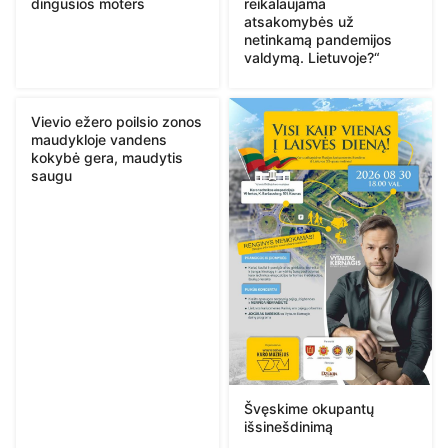
dingusios moters
reikalaujama
atsakomybės už
netinkamą pandemijos
valdymą. Lietuvoje?“
Vievio ežero poilsio zonos
maudykloje vandens
kokybė gera, maudytis
saugu
Švęskime okupantų
išsinešdinimą