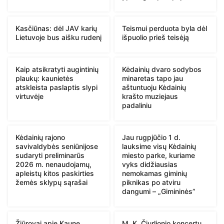
Kasčiūnas: dėl JAV karių
Teismui perduota byla dėl
Lietuvoje bus aišku rudenį
išpuolio prieš teisėją
Kaip atsikratyti augintinių
Kėdainių dvaro sodybos
plaukų: kaunietės
minaretas tapo jau
atskleista paslaptis slypi
aštuntuoju Kėdainių
virtuvėje
krašto muziejaus
padaliniu
Kėdainių rajono
Jau rugpjūčio 1 d.
savivaldybės seniūnijose
lauksime visų Kėdainių
sudaryti preliminarūs
miesto parke, kuriame
2026 m. nenaudojamų,
vyks didžiausias
apleistų kitos paskirties
nemokamas giminių
žemės sklypų sąrašai
piknikas po atviru
dangumi – „Gimininės”
Žiūrovai apie Kaune
M. K. Čiurlionio koncertų