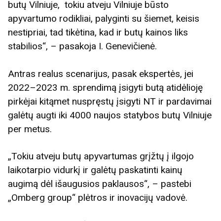
butų Vilniuje, tokiu atveju Vilniuje būsto
apyvartumo rodikliai, palyginti su šiemet, keisis
nestipriai, tad tikėtina, kad ir butų kainos liks
stabilios“, – pasakoja I. Genevičienė.
Antras realus scenarijus, pasak ekspertės, jei
2022–2023 m. sprendimą įsigyti butą atidėlioję
pirkėjai kitąmet nuspręstų įsigyti NT ir pardavimai
galėtų augti iki 4000 naujos statybos butų Vilniuje
per metus.
„Tokiu atveju butų apyvartumas grįžtų į ilgojo
laikotarpio vidurkį ir galėtų paskatinti kainų
augimą dėl išaugusios paklausos“, – pastebi
„Omberg group“ plėtros ir inovacijų vadovė.