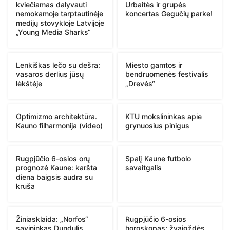
kviečiamas dalyvauti
Urbaitės ir grupės
nemokamoje tarptautinėje
koncertas Gegučių parke!
medijų stovykloje Latvijoje
„Young Media Sharks“
Lenkiškas lečo su dešra:
Miesto gamtos ir
vasaros derlius jūsų
bendruomenės festivalis
lėkštėje
„Drevės“
Optimizmo architektūra.
KTU mokslininkas apie
Kauno filharmonija (video)
grynuosius pinigus
Rugpjūčio 6-osios orų
Spalį Kaune futbolo
prognozė Kaune: karšta
savaitgalis
diena baigsis audra su
kruša
Žiniasklaida: „Norfos“
Rugpjūčio 6-osios
savininkas Dundulis
horoskopas: žvaigždės