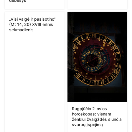
debesys
„Visi valgė ir pasisotino“
(Mt 14, 20) XVIII eilinis
sekmadienis
Rugpjūčio 2-osios
horoskopas: vienam
ženklui žvaigždės siunčia
svarbų įspėjimą