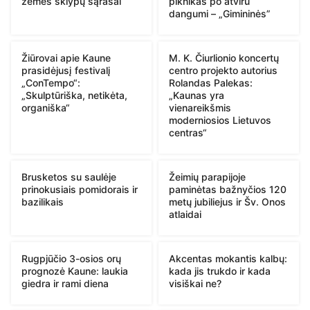
žemės sklypų sąrašai
piknikas po atviru
dangumi – „Gimininės”
Žiūrovai apie Kaune
M. K. Čiurlionio koncertų
prasidėjusį festivalį
centro projekto autorius
„ConTempo“:
Rolandas Palekas:
„Skulptūriška, netikėta,
„Kaunas yra
organiška“
vienareikšmis
moderniosios Lietuvos
centras“
Brusketos su saulėje
Žeimių parapijoje
prinokusiais pomidorais ir
paminėtas bažnyčios 120
bazilikais
metų jubiliejus ir Šv. Onos
atlaidai
Rugpjūčio 3-osios orų
Akcentas mokantis kalbų:
prognozė Kaune: laukia
kada jis trukdo ir kada
giedra ir rami diena
visiškai ne?