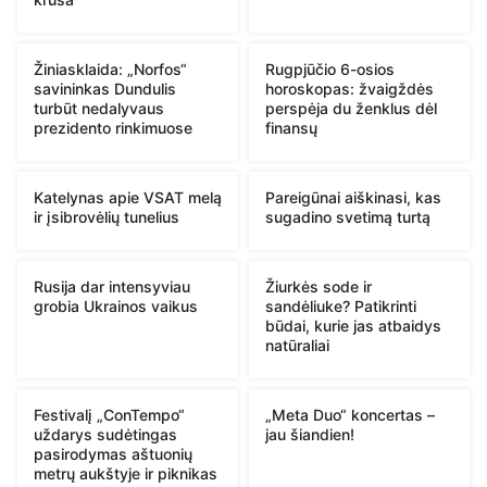
Žiniasklaida: „Norfos“
Rugpjūčio 6-osios
savininkas Dundulis
horoskopas: žvaigždės
turbūt nedalyvaus
perspėja du ženklus dėl
prezidento rinkimuose
finansų
Katelynas apie VSAT melą
Pareigūnai aiškinasi, kas
ir įsibrovėlių tunelius
sugadino svetimą turtą
Rusija dar intensyviau
Žiurkės sode ir
grobia Ukrainos vaikus
sandėliuke? Patikrinti
būdai, kurie jas atbaidys
natūraliai
Festivalį „ConTempo“
„Meta Duo“ koncertas –
uždarys sudėtingas
jau šiandien!
pasirodymas aštuonių
metrų aukštyje ir piknikas