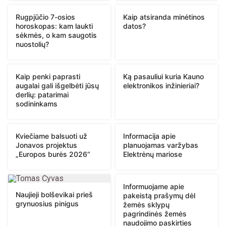
Rugpjūčio 7-osios
Kaip atsiranda minėtinos
horoskopas: kam laukti
datos?
sėkmės, o kam saugotis
nuostolių?
Kaip penki paprasti
Ką pasauliui kuria Kauno
augalai gali išgelbėti jūsų
elektronikos inžinieriai?
derlių: patarimai
sodininkams
Kviečiame balsuoti už
Informacija apie
Jonavos projektus
planuojamas varžybas
„Europos burės 2026“
Elektrėnų mariose
Informuojame apie
Naujieji bolševikai prieš
pakeistą prašymų dėl
grynuosius pinigus
žemės sklypų
pagrindinės žemės
naudojimo paskirties