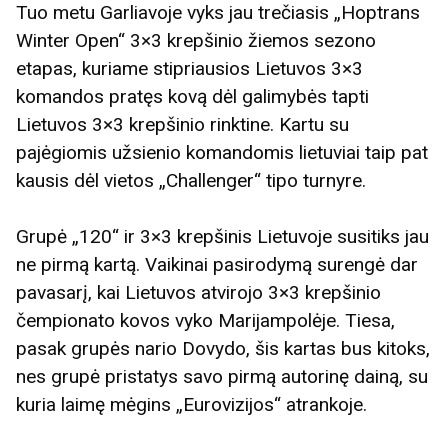
Tuo metu Garliavoje vyks jau trečiasis „Hoptrans
Winter Open“ 3×3 krepšinio žiemos sezono
etapas, kuriame stipriausios Lietuvos 3×3
komandos pratęs kovą dėl galimybės tapti
Lietuvos 3×3 krepšinio rinktine. Kartu su
pajėgiomis užsienio komandomis lietuviai taip pat
kausis dėl vietos „Challenger“ tipo turnyre.
Grupė „120“ ir 3×3 krepšinis Lietuvoje susitiks jau
ne pirmą kartą. Vaikinai pasirodymą surengė dar
pavasarį, kai Lietuvos atvirojo 3×3 krepšinio
čempionato kovos vyko Marijampolėje. Tiesa,
pasak grupės nario Dovydo, šis kartas bus kitoks,
nes grupė pristatys savo pirmą autorinę dainą, su
kuria laimę mėgins „Eurovizijos“ atrankoje.