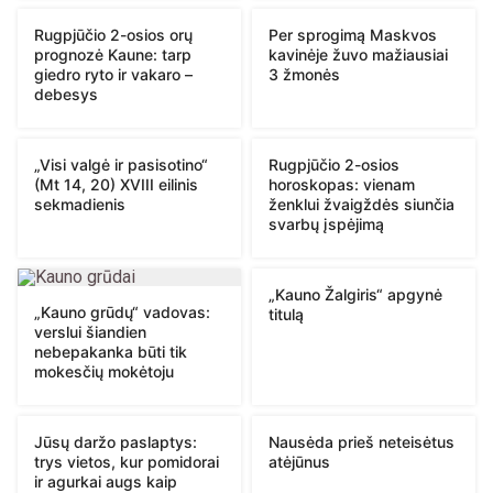
Rugpjūčio 2-osios orų
Per sprogimą Maskvos
prognozė Kaune: tarp
kavinėje žuvo mažiausiai
giedro ryto ir vakaro –
3 žmonės
debesys
„Visi valgė ir pasisotino“
Rugpjūčio 2-osios
(Mt 14, 20) XVIII eilinis
horoskopas: vienam
sekmadienis
ženklui žvaigždės siunčia
svarbų įspėjimą
„Kauno Žalgiris“ apgynė
„Kauno grūdų“ vadovas:
titulą
verslui šiandien
nebepakanka būti tik
mokesčių mokėtoju
Jūsų daržo paslaptys:
Nausėda prieš neteisėtus
trys vietos, kur pomidorai
atėjūnus
ir agurkai augs kaip