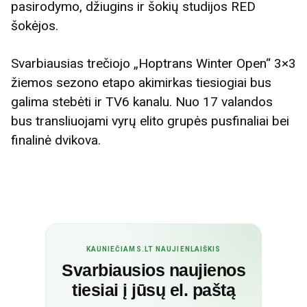
pasirodymo, džiugins ir šokių studijos RED
šokėjos.
Svarbiausias trečiojo „Hoptrans Winter Open“ 3×3
žiemos sezono etapo akimirkas tiesiogiai bus
galima stebėti ir TV6 kanalu. Nuo 17 valandos
bus transliuojami vyrų elito grupės pusfinaliai bei
finalinė dvikova.
KAUNIEČIAMS.LT NAUJIENLAIŠKIS
Svarbiausios naujienos
tiesiai į jūsų el. paštą