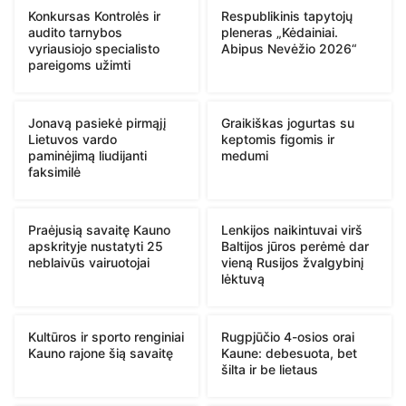
Konkursas Kontrolės ir
Respublikinis tapytojų
audito tarnybos
pleneras „Kėdainiai.
vyriausiojo specialisto
Abipus Nevėžio 2026“
pareigoms užimti
Jonavą pasiekė pirmąjį
Graikiškas jogurtas su
Lietuvos vardo
keptomis figomis ir
paminėjimą liudijanti
medumi
faksimilė
Praėjusią savaitę Kauno
Lenkijos naikintuvai virš
apskrityje nustatyti 25
Baltijos jūros perėmė dar
neblaivūs vairuotojai
vieną Rusijos žvalgybinį
lėktuvą
Kultūros ir sporto renginiai
Rugpjūčio 4-osios orai
Kauno rajone šią savaitę
Kaune: debesuota, bet
šilta ir be lietaus