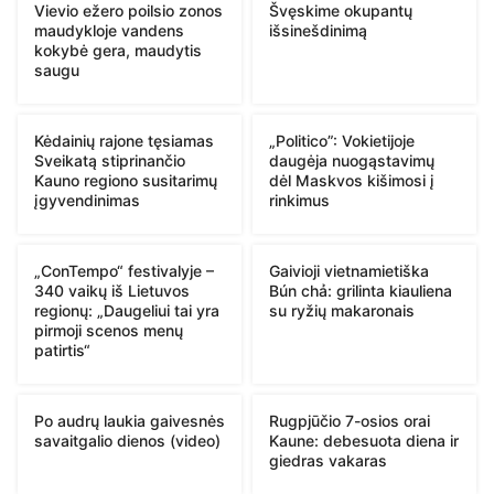
Vievio ežero poilsio zonos
Švęskime okupantų
maudykloje vandens
išsinešdinimą
kokybė gera, maudytis
saugu
Kėdainių rajone tęsiamas
„Politico”: Vokietijoje
Sveikatą stiprinančio
daugėja nuogąstavimų
Kauno regiono susitarimų
dėl Maskvos kišimosi į
įgyvendinimas
rinkimus
„ConTempo“ festivalyje –
Gaivioji vietnamietiška
340 vaikų iš Lietuvos
Bún chả: grilinta kiauliena
regionų: „Daugeliui tai yra
su ryžių makaronais
pirmoji scenos menų
patirtis“
Po audrų laukia gaivesnės
Rugpjūčio 7-osios orai
savaitgalio dienos (video)
Kaune: debesuota diena ir
giedras vakaras