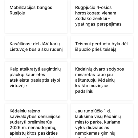
Mobilizacijos bangos
Rugpjūčio 4-osios
Rusijoje
horoskopas: vienam
Zodiako ženklui –
ypatingas perspėjimas
Kasčiūnas: dėl JAV karių
Teismui perduota byla dėl
Lietuvoje bus aišku rudenį
išpuolio prieš teisėją
Kaip atsikratyti augintinių
Kėdainių dvaro sodybos
plaukų: kaunietės
minaretas tapo jau
atskleista paslaptis slypi
aštuntuoju Kėdainių
virtuvėje
krašto muziejaus
padaliniu
Kėdainių rajono
Jau rugpjūčio 1 d.
savivaldybės seniūnijose
lauksime visų Kėdainių
sudaryti preliminarūs
miesto parke, kuriame
2026 m. nenaudojamų,
vyks didžiausias
apleistų kitos paskirties
nemokamas giminių