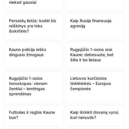
niekad gausiai
Perseidų lietūs: kodėl šis
Kaip Rusija finansuoja
reiškinys yra toks
agresiją
išskirtinis?
Kauno policija ieško
Rugpjūčio 1-osios orai
dingusio žmogaus
Kaune: debesuota, bet
šilta ir be lietaus
Rugpjūčio 1-osios
Lietuvos kurčiosios
horoskopas: vienam
tinklininkės – Europos
ženklui – lemtingas
čempionės
sprendimas
Futbolas ir regbis Kaune
Kaip išrinkti dovaną vyrui,
bus?
kuri nenuvils?