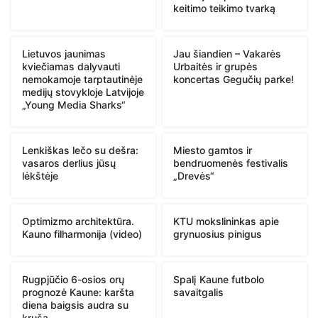
keitimo teikimo tvarką
Lietuvos jaunimas
Jau šiandien – Vakarės
kviečiamas dalyvauti
Urbaitės ir grupės
nemokamoje tarptautinėje
koncertas Gegučių parke!
medijų stovykloje Latvijoje
„Young Media Sharks“
Lenkiškas lečo su dešra:
Miesto gamtos ir
vasaros derlius jūsų
bendruomenės festivalis
lėkštėje
„Drevės“
Optimizmo architektūra.
KTU mokslininkas apie
Kauno filharmonija (video)
grynuosius pinigus
Rugpjūčio 6-osios orų
Spalį Kaune futbolo
prognozė Kaune: karšta
savaitgalis
diena baigsis audra su
kruša