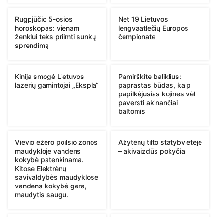
Rugpjūčio 5-osios
Net 19 Lietuvos
horoskopas: vienam
lengvaatlečių Europos
ženklui teks priimti sunkų
čempionate
sprendimą
Kinija smogė Lietuvos
Pamirškite baliklius:
lazerių gamintojai „Ekspla“
paprastas būdas, kaip
papilkėjusias kojines vėl
paversti akinančiai
baltomis
Vievio ežero poilsio zonos
Ažytėnų tilto statybvietėje
maudykloje vandens
– akivaizdūs pokyčiai
kokybė patenkinama.
Kitose Elektrėnų
savivaldybės maudyklose
vandens kokybė gera,
maudytis saugu.