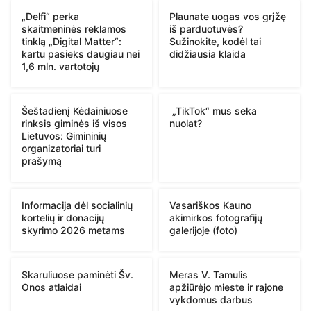
„Delfi“ perka
Plaunate uogas vos grįžę
skaitmeninės reklamos
iš parduotuvės?
tinklą „Digital Matter“:
Sužinokite, kodėl tai
kartu pasieks daugiau nei
didžiausia klaida
1,6 mln. vartotojų
Šeštadienį Kėdainiuose
„TikTok“ mus seka
rinksis giminės iš visos
nuolat?
Lietuvos: Gimininių
organizatoriai turi
prašymą
Informacija dėl socialinių
Vasariškos Kauno
kortelių ir donacijų
akimirkos fotografijų
skyrimo 2026 metams
galerijoje (foto)
Skaruliuose paminėti Šv.
Meras V. Tamulis
Onos atlaidai
apžiūrėjo mieste ir rajone
vykdomus darbus