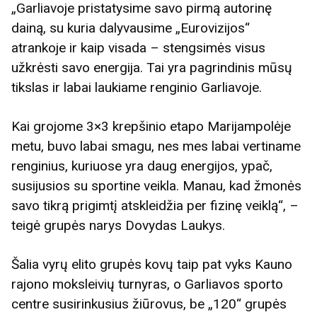
„Garliavoje pristatysime savo pirmą autorinę
dainą, su kuria dalyvausime „Eurovizijos“
atrankoje ir kaip visada – stengsimės visus
užkrėsti savo energija. Tai yra pagrindinis mūsų
tikslas ir labai laukiame renginio Garliavoje.
Kai grojome 3×3 krepšinio etapo Marijampolėje
metu, buvo labai smagu, nes mes labai vertiname
renginius, kuriuose yra daug energijos, ypač,
susijusios su sportine veikla. Manau, kad žmonės
savo tikrą prigimtį atskleidžia per fizinę veiklą“, –
teigė grupės narys Dovydas Laukys.
Šalia vyrų elito grupės kovų taip pat vyks Kauno
rajono moksleivių turnyras, o Garliavos sporto
centre susirinkusius žiūrovus, be „120“ grupės