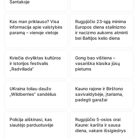
Santakoje
Kas man priklauso? Visa
Rugpjūčio 23-iąją minima
informacija apie valstybės
Europos diena stalinizmo
paramą – vienoje vietoje
ir nacizmo aukoms atminti
bei Baltijos kelio diena
Kviečia dvyliktas kultūros
Gong bao vištiena –
ir istorijos festivalis
vasariška klasika jūsų
„Radviliada“
pietums
UKraina toliau daužo
Kauno rajone ir Birštono
„Wildberries“ sandėlius
savivaldybėje, įtariama,
padegti garažai
Policija aiškinasi, kas
Rugpjūčio 5-osios orai
siautėjo parduotuvėje
Kaune: karšta ir sausa
diena, vakare išsigiedrys