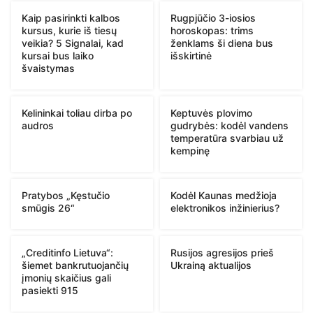
Kaip pasirinkti kalbos
Rugpjūčio 3-iosios
kursus, kurie iš tiesų
horoskopas: trims
veikia? 5 Signalai, kad
ženklams ši diena bus
kursai bus laiko
išskirtinė
švaistymas
Kelininkai toliau dirba po
Keptuvės plovimo
audros
gudrybės: kodėl vandens
temperatūra svarbiau už
kempinę
Pratybos „Kęstučio
Kodėl Kaunas medžioja
smūgis 26“
elektronikos inžinierius?
„Creditinfo Lietuva“:
Rusijos agresijos prieš
šiemet bankrutuojančių
Ukrainą aktualijos
įmonių skaičius gali
pasiekti 915