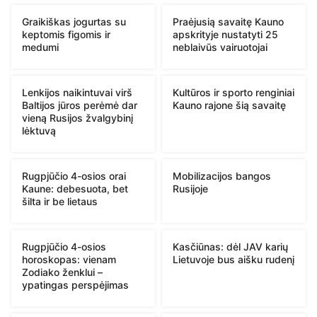
Graikiškas jogurtas su
Praėjusią savaitę Kauno
keptomis figomis ir
apskrityje nustatyti 25
medumi
neblaivūs vairuotojai
Lenkijos naikintuvai virš
Kultūros ir sporto renginiai
Baltijos jūros perėmė dar
Kauno rajone šią savaitę
vieną Rusijos žvalgybinį
lėktuvą
Rugpjūčio 4-osios orai
Mobilizacijos bangos
Kaune: debesuota, bet
Rusijoje
šilta ir be lietaus
Rugpjūčio 4-osios
Kasčiūnas: dėl JAV karių
horoskopas: vienam
Lietuvoje bus aišku rudenį
Zodiako ženklui –
ypatingas perspėjimas