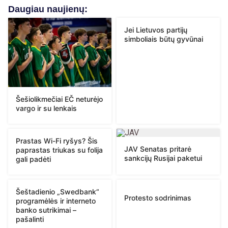
Daugiau naujienų:
Jei Lietuvos partijų
simboliais būtų gyvūnai
Šešiolikmečiai EČ neturėjo
vargo ir su lenkais
Prastas Wi-Fi ryšys? Šis
JAV Senatas pritarė
paprastas triukas su folija
sankcijų Rusijai paketui
gali padėti
Šeštadienio „Swedbank“
Protesto sodrinimas
programėlės ir interneto
banko sutrikimai –
pašalinti