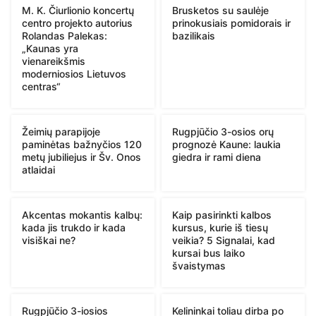
M. K. Čiurlionio koncertų
Brusketos su saulėje
centro projekto autorius
prinokusiais pomidorais ir
Rolandas Palekas:
bazilikais
„Kaunas yra
vienareikšmis
moderniosios Lietuvos
centras“
Žeimių parapijoje
Rugpjūčio 3-osios orų
paminėtas bažnyčios 120
prognozė Kaune: laukia
metų jubiliejus ir Šv. Onos
giedra ir rami diena
atlaidai
Akcentas mokantis kalbų:
Kaip pasirinkti kalbos
kada jis trukdo ir kada
kursus, kurie iš tiesų
visiškai ne?
veikia? 5 Signalai, kad
kursai bus laiko
švaistymas
Rugpjūčio 3-iosios
Kelininkai toliau dirba po