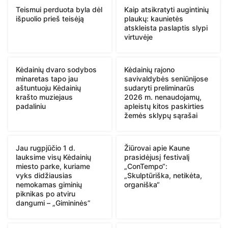
Teismui perduota byla dėl
Kaip atsikratyti augintinių
išpuolio prieš teisėją
plaukų: kaunietės
atskleista paslaptis slypi
virtuvėje
Kėdainių dvaro sodybos
Kėdainių rajono
minaretas tapo jau
savivaldybės seniūnijose
aštuntuoju Kėdainių
sudaryti preliminarūs
krašto muziejaus
2026 m. nenaudojamų,
padaliniu
apleistų kitos paskirties
žemės sklypų sąrašai
Jau rugpjūčio 1 d.
Žiūrovai apie Kaune
lauksime visų Kėdainių
prasidėjusį festivalį
miesto parke, kuriame
„ConTempo“:
vyks didžiausias
„Skulptūriška, netikėta,
nemokamas giminių
organiška“
piknikas po atviru
dangumi – „Gimininės”