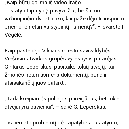
„Kaip būtų galima iš video įrašo
nustatyti tapatybę, pavyzdžiui, be šalmo
važiuojančio dviratininko, kai pažeidėjo transporto
priemonė neturi valstybinių numerių?“, – svarstė I.
Vėgėlė.
Kaip pastebėjo Vilniaus miesto savivaldybės
Viešosios tvarkos grupės vyresnysis patarėjas
Gintaras Leperskas, pasitaiko tokių atvejų, kai
žmonės neturi asmens dokumentų, būna ir
atsisakančių juos pateikti.
„Tada kreipiamės policijos pareigūnus, bet tokie
atvejai yra pavieniai“, – sakė G. Leperskas.
Jis nemato problemų dėl tapatybės nustatymo,