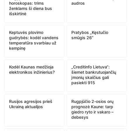
horoskopas: trims
audros
ženklams ši diena bus
išskirtinė
Keptuvės plovimo
Pratybos „Kęstučio
gudrybės: kodėl vandens
smūgis 26“
temperatūra svarbiau už
kempinę
Kodėl Kaunas medžioja
„Creditinfo Lietuva“:
elektronikos inžinierius?
šiemet bankrutuojančių
įmonių skaičius gali
pasiekti 915
Rusijos agresijos prieš
Rugpjūčio 2-osios orų
Ukrainą aktualijos
prognozė Kaune: tarp
giedro ryto ir vakaro –
debesys