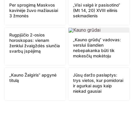
Per sprogimą Maskvos
„Visi valgė ir pasisotino“
kavinėje žuvo mažiausiai
(Mt 14, 20) XVIII eilinis
3 žmonės
sekmadienis
Rugpjūčio 2-osios
„Kauno grūdų“ vadovas:
horoskopas: vienam
verslui šiandien
ženklui žvaigždės siunčia
nebepakanka būti tik
svarbų įspėjimą
mokesčių mokėtoju
„Kauno Žalgiris“ apgynė
Jūsų daržo paslaptys:
titulą
trys vietos, kur pomidorai
ir agurkai augs kaip
niekad gausiai