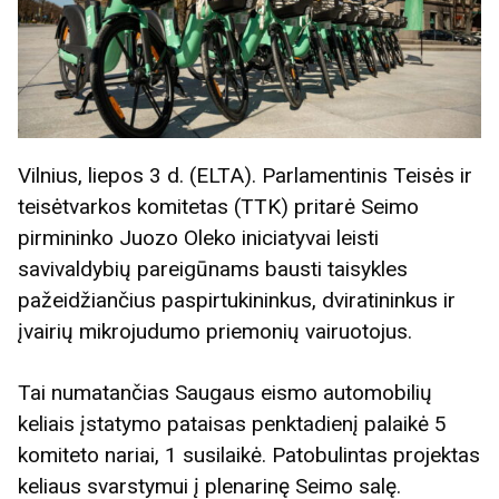
Vilnius, liepos 3 d. (ELTA). Parlamentinis Teisės ir
teisėtvarkos komitetas (TTK) pritarė Seimo
pirmininko Juozo Oleko iniciatyvai leisti
savivaldybių pareigūnams bausti taisykles
pažeidžiančius paspirtukininkus, dviratininkus ir
įvairių mikrojudumo priemonių vairuotojus.
Tai numatančias Saugaus eismo automobilių
keliais įstatymo pataisas penktadienį palaikė 5
komiteto nariai, 1 susilaikė. Patobulintas projektas
keliaus svarstymui į plenarinę Seimo salę.