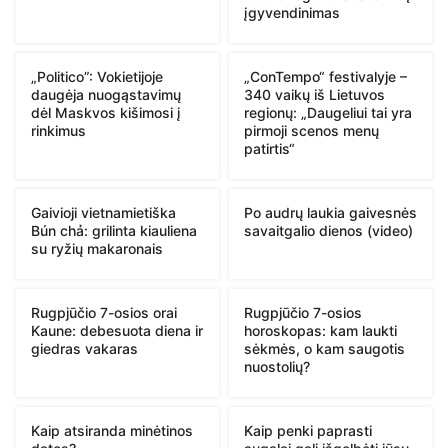
įgyvendinimas
„Politico”: Vokietijoje
„ConTempo“ festivalyje –
daugėja nuogąstavimų
340 vaikų iš Lietuvos
dėl Maskvos kišimosi į
regionų: „Daugeliui tai yra
rinkimus
pirmoji scenos menų
patirtis“
Gaivioji vietnamietiška
Po audrų laukia gaivesnės
Bún chả: grilinta kiauliena
savaitgalio dienos (video)
su ryžių makaronais
Rugpjūčio 7-osios orai
Rugpjūčio 7-osios
Kaune: debesuota diena ir
horoskopas: kam laukti
giedras vakaras
sėkmės, o kam saugotis
nuostolių?
Kaip atsiranda minėtinos
Kaip penki paprasti