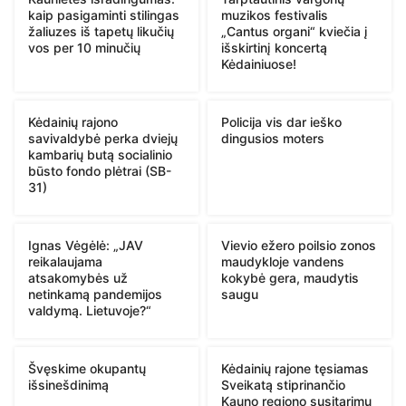
kaip pasigaminti stilingas
muzikos festivalis
žaliuzes iš tapetų likučių
„Cantus organi“ kviečia į
vos per 10 minučių
išskirtinį koncertą
Kėdainiuose!
Kėdainių rajono
Policija vis dar ieško
savivaldybė perka dviejų
dingusios moters
kambarių butą socialinio
būsto fondo plėtrai (SB-
31)
Ignas Vėgėlė: „JAV
Vievio ežero poilsio zonos
reikalaujama
maudykloje vandens
atsakomybės už
kokybė gera, maudytis
netinkamą pandemijos
saugu
valdymą. Lietuvoje?“
Švęskime okupantų
Kėdainių rajone tęsiamas
išsinešdinimą
Sveikatą stiprinančio
Kauno regiono susitarimų