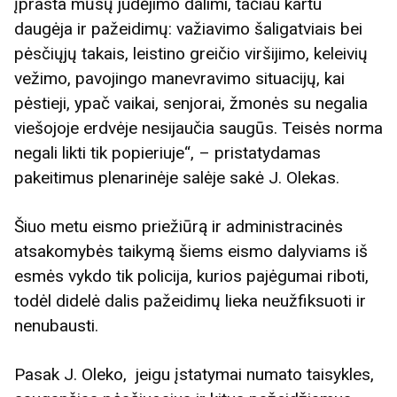
įprasta mūsų judėjimo dalimi, tačiau kartu
daugėja ir pažeidimų: važiavimo šaligatviais bei
pėsčiųjų takais, leistino greičio viršijimo, keleivių
vežimo, pavojingo manevravimo situacijų, kai
pėstieji, ypač vaikai, senjorai, žmonės su negalia
viešojoje erdvėje nesijaučia saugūs. Teisės norma
negali likti tik popieriuje“, – pristatydamas
pakeitimus plenarinėje salėje sakė J. Olekas.
Šiuo metu eismo priežiūrą ir administracinės
atsakomybės taikymą šiems eismo dalyviams iš
esmės vykdo tik policija, kurios pajėgumai riboti,
todėl didelė dalis pažeidimų lieka neužfiksuoti ir
nenubausti.
Pasak J. Oleko, jeigu įstatymai numato taisykles,