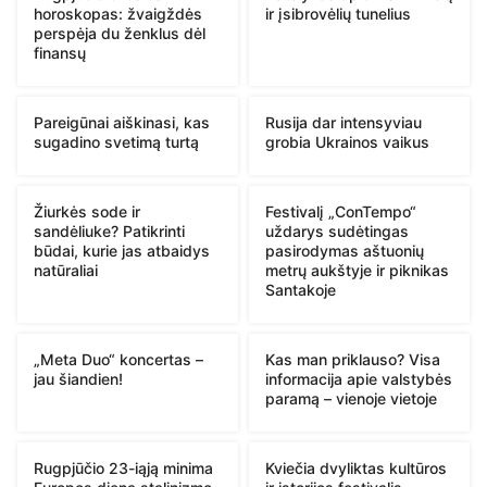
horoskopas: žvaigždės
ir įsibrovėlių tunelius
perspėja du ženklus dėl
finansų
Pareigūnai aiškinasi, kas
Rusija dar intensyviau
sugadino svetimą turtą
grobia Ukrainos vaikus
Žiurkės sode ir
Festivalį „ConTempo“
sandėliuke? Patikrinti
uždarys sudėtingas
būdai, kurie jas atbaidys
pasirodymas aštuonių
natūraliai
metrų aukštyje ir piknikas
Santakoje
„Meta Duo“ koncertas –
Kas man priklauso? Visa
jau šiandien!
informacija apie valstybės
paramą – vienoje vietoje
Rugpjūčio 23-iąją minima
Kviečia dvyliktas kultūros