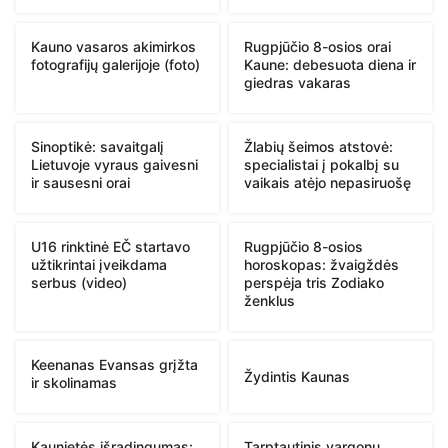
Kauno vasaros akimirkos
Rugpjūčio 8-osios orai
fotografijų galerijoje (foto)
Kaune: debesuota diena ir
giedras vakaras
Sinoptikė: savaitgalį
Žlabių šeimos atstovė:
Lietuvoje vyraus gaivesni
specialistai į pokalbį su
ir sausesni orai
vaikais atėjo nepasiruošę
U16 rinktinė EČ startavo
Rugpjūčio 8-osios
užtikrintai įveikdama
horoskopas: žvaigždės
serbus (video)
perspėja tris Zodiako
ženklus
Keenanas Evansas grįžta
Žydintis Kaunas
ir skolinamas
Kaunietės išradingumas:
Tarptautinis vargonų