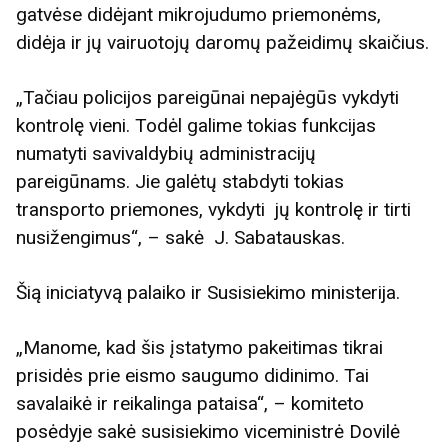
gatvėse didėjant mikrojudumo priemonėms,
didėja ir jų vairuotojų daromų pažeidimų skaičius.
„Tačiau policijos pareigūnai nepajėgūs vykdyti
kontrolę vieni. Todėl galime tokias funkcijas
numatyti savivaldybių administracijų
pareigūnams. Jie galėtų stabdyti tokias
transporto priemones, vykdyti jų kontrolę ir tirti
nusižengimus“, – sakė J. Sabatauskas.
Šią iniciatyvą palaiko ir Susisiekimo ministerija.
„Manome, kad šis įstatymo pakeitimas tikrai
prisidės prie eismo saugumo didinimo. Tai
savalaikė ir reikalinga pataisa“, – komiteto
posėdyje sakė susisiekimo viceministrė Dovilė