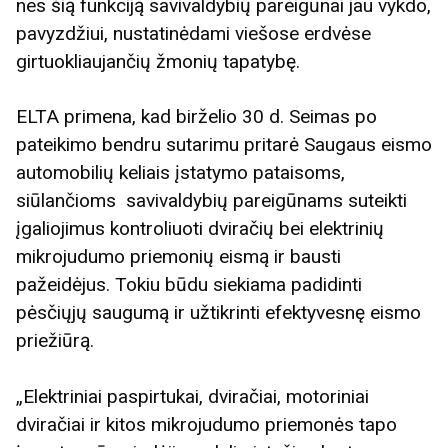
nes šią funkciją savivaldybių pareigūnai jau vykdo,
pavyzdžiui, nustatinėdami viešose erdvėse
girtuokliaujančių žmonių tapatybę.
ELTA primena, kad birželio 30 d. Seimas po
pateikimo bendru sutarimu pritarė Saugaus eismo
automobilių keliais įstatymo pataisoms,
siūlančioms savivaldybių pareigūnams suteikti
įgaliojimus kontroliuoti dviračių bei elektrinių
mikrojudumo priemonių eismą ir bausti
pažeidėjus. Tokiu būdu siekiama padidinti
pėsčiųjų saugumą ir užtikrinti efektyvesnę eismo
priežiūrą.
„Elektriniai paspirtukai, dviračiai, motoriniai
dviračiai ir kitos mikrojudumo priemonės tapo