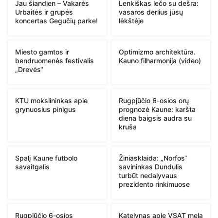
Jau šiandien – Vakarės
Lenkiškas lečo su dešra:
Urbaitės ir grupės
vasaros derlius jūsų
koncertas Gegučių parke!
lėkštėje
Miesto gamtos ir
Optimizmo architektūra.
bendruomenės festivalis
Kauno filharmonija (video)
„Drevės“
KTU mokslininkas apie
Rugpjūčio 6-osios orų
grynuosius pinigus
prognozė Kaune: karšta
diena baigsis audra su
kruša
Spalį Kaune futbolo
Žiniasklaida: „Norfos“
savaitgalis
savininkas Dundulis
turbūt nedalyvaus
prezidento rinkimuose
Rugpjūčio 6-osios
Katelynas apie VSAT melą