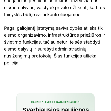
saugančias pėsčiuosius ir kitus pažeidžiamus
eismo dalyvius, valstybė privalo užtikrinti, kad tos
taisyklės būtų realiai kontroliuojamos.
Pagal galiojantį įstatymą savivaldybės atlieka tik
eismo organizavimo, infrastruktūros priežiūros ir
švietimo funkcijas, tačiau neturi teisės stabdyti
eismo dalyvių ir surašyti administracinių
nusižengimų protokolų. Šias funkcijas atlieka
policija.
KAUNIEČIAMS.LT NAUJIENLAIŠKIS
Svarbiausios naujienos