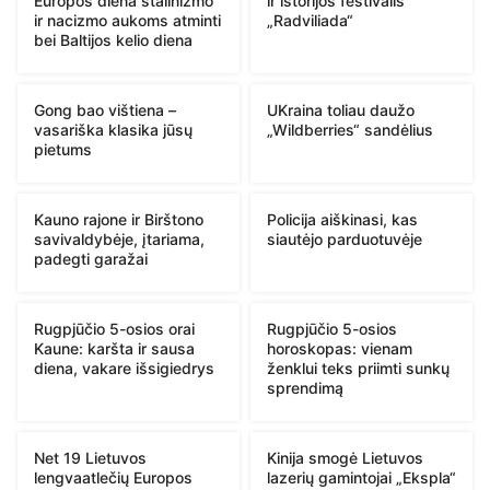
Europos diena stalinizmo
ir istorijos festivalis
ir nacizmo aukoms atminti
„Radviliada“
bei Baltijos kelio diena
Gong bao vištiena –
UKraina toliau daužo
vasariška klasika jūsų
„Wildberries“ sandėlius
pietums
Kauno rajone ir Birštono
Policija aiškinasi, kas
savivaldybėje, įtariama,
siautėjo parduotuvėje
padegti garažai
Rugpjūčio 5-osios orai
Rugpjūčio 5-osios
Kaune: karšta ir sausa
horoskopas: vienam
diena, vakare išsigiedrys
ženklui teks priimti sunkų
sprendimą
Net 19 Lietuvos
Kinija smogė Lietuvos
lengvaatlečių Europos
lazerių gamintojai „Ekspla“