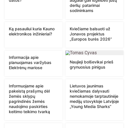
datos?
augalai gali išgelbėti jūsų
derlių: patarimai
sodininkams
Ką pasauliui kuria Kauno
Kviečiame balsuoti už
elektronikos inžinieriai?
Jonavos projektus
„Europos burės 2026“
Informacija apie
Naujieji bolševikai prieš
planuojamas varžybas
grynuosius pinigus
Elektrėnų mariose
Informuojame apie
Lietuvos jaunimas
pakeistą prašymų dėl
kviečiamas dalyvauti
žemės sklypų
nemokamoje tarptautinėje
pagrindinės žemės
medijų stovykloje Latvijoje
naudojimo paskirties
„Young Media Sharks“
keitimo teikimo tvarką