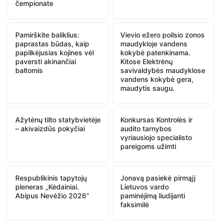
čempionate
Pamirškite baliklius:
Vievio ežero poilsio zonos
paprastas būdas, kaip
maudykloje vandens
papilkėjusias kojines vėl
kokybė patenkinama.
paversti akinančiai
Kitose Elektrėnų
baltomis
savivaldybės maudyklose
vandens kokybė gera,
maudytis saugu.
Ažytėnų tilto statybvietėje
Konkursas Kontrolės ir
– akivaizdūs pokyčiai
audito tarnybos
vyriausiojo specialisto
pareigoms užimti
Respublikinis tapytojų
Jonavą pasiekė pirmąjį
pleneras „Kėdainiai.
Lietuvos vardo
Abipus Nevėžio 2026“
paminėjimą liudijanti
faksimilė