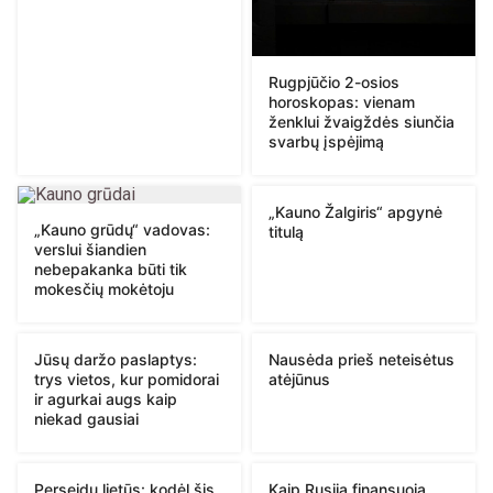
Rugpjūčio 2-osios
horoskopas: vienam
ženklui žvaigždės siunčia
svarbų įspėjimą
„Kauno Žalgiris“ apgynė
„Kauno grūdų“ vadovas:
titulą
verslui šiandien
nebepakanka būti tik
mokesčių mokėtoju
Jūsų daržo paslaptys:
Nausėda prieš neteisėtus
trys vietos, kur pomidorai
atėjūnus
ir agurkai augs kaip
niekad gausiai
Perseidų lietūs: kodėl šis
Kaip Rusija finansuoja