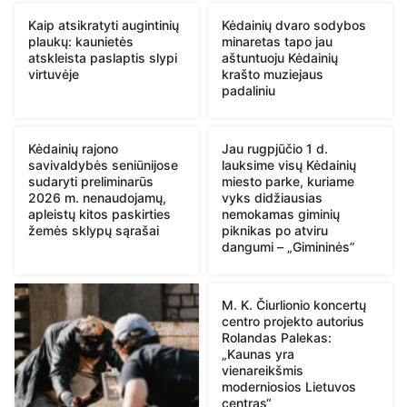
Kaip atsikratyti augintinių
Kėdainių dvaro sodybos
plaukų: kaunietės
minaretas tapo jau
atskleista paslaptis slypi
aštuntuoju Kėdainių
virtuvėje
krašto muziejaus
padaliniu
Kėdainių rajono
Jau rugpjūčio 1 d.
savivaldybės seniūnijose
lauksime visų Kėdainių
sudaryti preliminarūs
miesto parke, kuriame
2026 m. nenaudojamų,
vyks didžiausias
apleistų kitos paskirties
nemokamas giminių
žemės sklypų sąrašai
piknikas po atviru
dangumi – „Gimininės”
M. K. Čiurlionio koncertų
centro projekto autorius
Rolandas Palekas:
„Kaunas yra
vienareikšmis
moderniosios Lietuvos
centras“