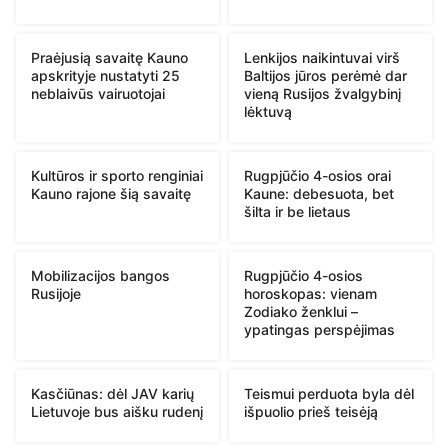
Praėjusią savaitę Kauno
Lenkijos naikintuvai virš
apskrityje nustatyti 25
Baltijos jūros perėmė dar
neblaivūs vairuotojai
vieną Rusijos žvalgybinį
lėktuvą
Kultūros ir sporto renginiai
Rugpjūčio 4-osios orai
Kauno rajone šią savaitę
Kaune: debesuota, bet
šilta ir be lietaus
Mobilizacijos bangos
Rugpjūčio 4-osios
Rusijoje
horoskopas: vienam
Zodiako ženklui –
ypatingas perspėjimas
Kasčiūnas: dėl JAV karių
Teismui perduota byla dėl
Lietuvoje bus aišku rudenį
išpuolio prieš teisėją