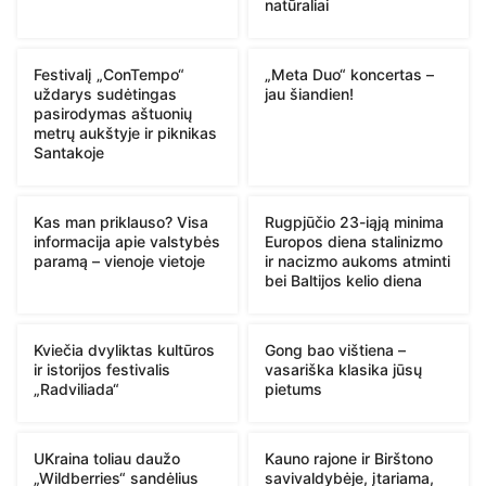
natūraliai
Festivalį „ConTempo“
„Meta Duo“ koncertas –
uždarys sudėtingas
jau šiandien!
pasirodymas aštuonių
metrų aukštyje ir piknikas
Santakoje
Kas man priklauso? Visa
Rugpjūčio 23-iąją minima
informacija apie valstybės
Europos diena stalinizmo
paramą – vienoje vietoje
ir nacizmo aukoms atminti
bei Baltijos kelio diena
Kviečia dvyliktas kultūros
Gong bao vištiena –
ir istorijos festivalis
vasariška klasika jūsų
„Radviliada“
pietums
UKraina toliau daužo
Kauno rajone ir Birštono
„Wildberries“ sandėlius
savivaldybėje, įtariama,