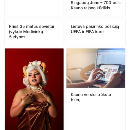
Ringaudų Jonė – 700-asis
Kauno rajono kūdikis
Prieš 35 metus sovietai
Lietuva pasirinko poziciją
įvykdė Medininkų
UEFA ir FIFA kare
žudynes
Kauno verslui trūksta
biurų