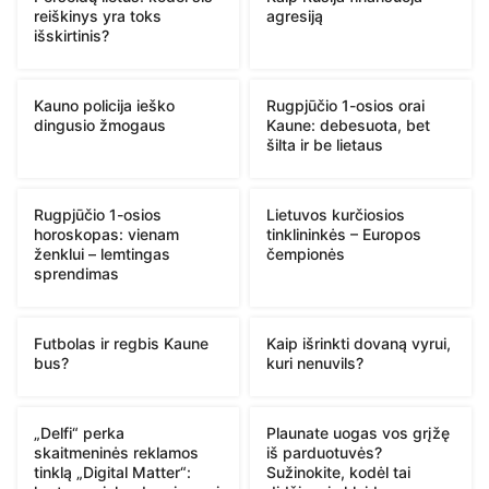
reiškinys yra toks
agresiją
išskirtinis?
Kauno policija ieško
Rugpjūčio 1-osios orai
dingusio žmogaus
Kaune: debesuota, bet
šilta ir be lietaus
Rugpjūčio 1-osios
Lietuvos kurčiosios
horoskopas: vienam
tinklininkės – Europos
ženklui – lemtingas
čempionės
sprendimas
Futbolas ir regbis Kaune
Kaip išrinkti dovaną vyrui,
bus?
kuri nenuvils?
„Delfi“ perka
Plaunate uogas vos grįžę
skaitmeninės reklamos
iš parduotuvės?
tinklą „Digital Matter“:
Sužinokite, kodėl tai