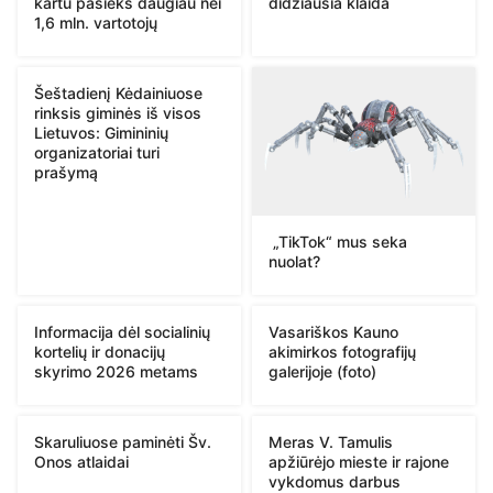
kartu pasieks daugiau nei
didžiausia klaida
1,6 mln. vartotojų
Šeštadienį Kėdainiuose
rinksis giminės iš visos
Lietuvos: Gimininių
organizatoriai turi
prašymą
„TikTok“ mus seka
nuolat?
Informacija dėl socialinių
Vasariškos Kauno
kortelių ir donacijų
akimirkos fotografijų
skyrimo 2026 metams
galerijoje (foto)
Skaruliuose paminėti Šv.
Meras V. Tamulis
Onos atlaidai
apžiūrėjo mieste ir rajone
vykdomus darbus