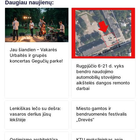
Daugiau naujienų:
Jau šiandien – Vakarės
Urbaitės ir grupės
koncertas Gegučių parke!
Rugpjūčio 6-21 d. vyks
bendro naudojimo
automobilių stovėjimo
aikštelės dangos remonto
darbai
Lenkiškas lečo su dešra:
Miesto gamtos ir
vasaros derlius jūsų
bendruomenės festivalis
lėkštėje
„Drevės“
Optimizmo architektūra.
KTU mokslininkas apie