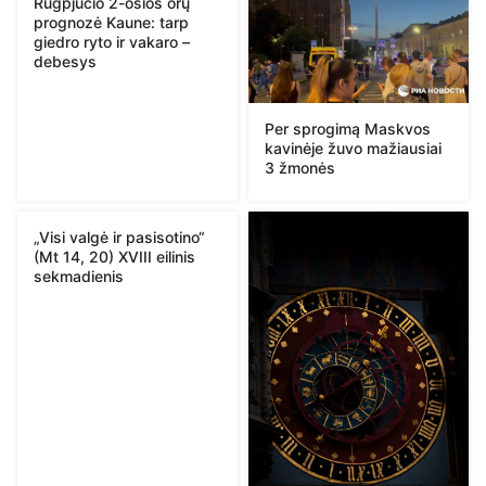
Rugpjūčio 2-osios orų
prognozė Kaune: tarp
giedro ryto ir vakaro –
debesys
Per sprogimą Maskvos
kavinėje žuvo mažiausiai
3 žmonės
„Visi valgė ir pasisotino“
(Mt 14, 20) XVIII eilinis
sekmadienis