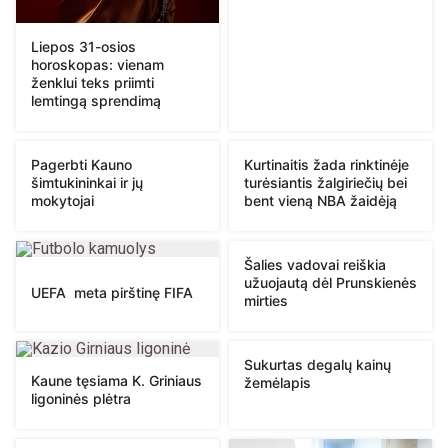
Liepos 31-osios
horoskopas: vienam
ženklui teks priimti
lemtingą sprendimą
Pagerbti Kauno
Kurtinaitis žada rinktinėje
šimtukininkai ir jų
turėsiantis žalgiriečių bei
mokytojai
bent vieną NBA žaidėją
Šalies vadovai reiškia
užuojautą dėl Prunskienės
UEFA meta pirštinę FIFA
mirties
Sukurtas degalų kainų
Kaune tęsiama K. Griniaus
žemėlapis
ligoninės plėtra