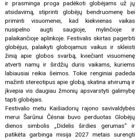
ir prasminga proga padėkoti globėjams už jų
atsidavimą, stiprinti globėjų bendruomenę bei
priminti visuomenei, kad kiekvienas vaikas
nusipelno augti saugioje, mylinčioje ir
palaikančioje aplinkoje. Festivalis skirtas pagerbti
globėjus, palaikyti globojamus vaikus ir skleisti
žinią apie globos svarbą, kviečiant visuomenę
atverti namų ir širdžių duris vaikams, kuriems
labiausiai reikia šeimos. Tokie renginiai padeda
mažinti stereotipus apie globą, skatina atvirumą ir
įkvepia vis daugiau žmonių apsvarstyti galimybę
tapti globėjais.
Festivalio metu Kaišiadorių rajono savivaldybės
merui Šarūnui Čėsnai buvo perduotas Globėjų
dienos simbolis „Didelis širdies gerumas“ ir
patikėta garbinga misija 2027 metais surengti