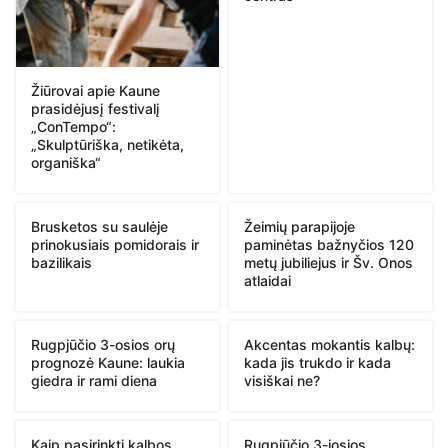
Žiūrovai apie Kaune
prasidėjusį festivalį
„ConTempo“:
„Skulptūriška, netikėta,
organiška“
Brusketos su saulėje
Žeimių parapijoje
prinokusiais pomidorais ir
paminėtas bažnyčios 120
bazilikais
metų jubiliejus ir Šv. Onos
atlaidai
Rugpjūčio 3-osios orų
Akcentas mokantis kalbų:
prognozė Kaune: laukia
kada jis trukdo ir kada
giedra ir rami diena
visiškai ne?
Kaip pasirinkti kalbos
Rugpjūčio 3-iosios