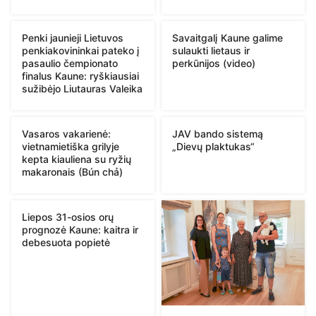
Penki jaunieji Lietuvos
Savaitgalį Kaune galime
penkiakovininkai pateko į
sulaukti lietaus ir
pasaulio čempionato
perkūnijos (video)
finalus Kaune: ryškiausiai
sužibėjo Liutauras Valeika
Vasaros vakarienė:
JAV bando sistemą
vietnamietiška grilyje
„Dievų plaktukas“
kepta kiauliena su ryžių
makaronais (Bún chả)
Liepos 31-osios orų
prognozė Kaune: kaitra ir
debesuota popietė