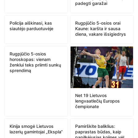
padegti garažai
Policija aiškinasi, kas
Rugpjūčio 5-osios orai
siautėjo parduotuvėje
Kaune: karšta ir sausa
diena, vakare išsigiedrys
Rugpjūčio 5-osios
horoskopas: vienam
ženklui teks priimti sunkų
sprendimą
Net 19 Lietuvos
lengvaatlečių Europos
čempionate
Kinija smogė Lietuvos
Pamirškite baliklius:
lazerių gamintojai „Ekspla“
paprastas būdas, kaip
papilkėjusias kojines vėl