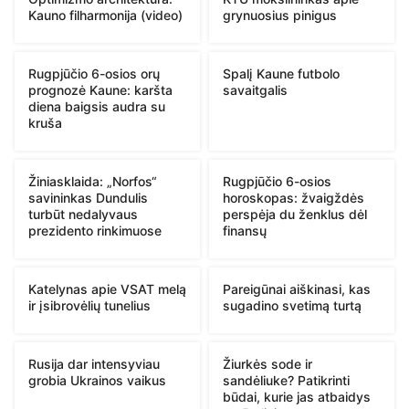
Kauno filharmonija (video)
grynuosius pinigus
Rugpjūčio 6-osios orų
Spalį Kaune futbolo
prognozė Kaune: karšta
savaitgalis
diena baigsis audra su
kruša
Žiniasklaida: „Norfos“
Rugpjūčio 6-osios
savininkas Dundulis
horoskopas: žvaigždės
turbūt nedalyvaus
perspėja du ženklus dėl
prezidento rinkimuose
finansų
Katelynas apie VSAT melą
Pareigūnai aiškinasi, kas
ir įsibrovėlių tunelius
sugadino svetimą turtą
Rusija dar intensyviau
Žiurkės sode ir
grobia Ukrainos vaikus
sandėliuke? Patikrinti
būdai, kurie jas atbaidys