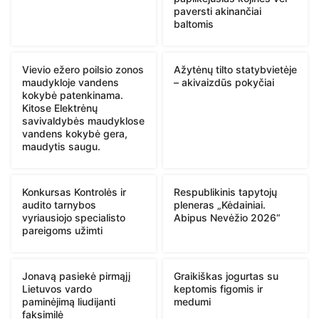
paversti akinančiai
baltomis
Vievio ežero poilsio zonos
Ažytėnų tilto statybvietėje
maudykloje vandens
– akivaizdūs pokyčiai
kokybė patenkinama.
Kitose Elektrėnų
savivaldybės maudyklose
vandens kokybė gera,
maudytis saugu.
Konkursas Kontrolės ir
Respublikinis tapytojų
audito tarnybos
pleneras „Kėdainiai.
vyriausiojo specialisto
Abipus Nevėžio 2026“
pareigoms užimti
Jonavą pasiekė pirmąjį
Graikiškas jogurtas su
Lietuvos vardo
keptomis figomis ir
paminėjimą liudijanti
medumi
faksimilė