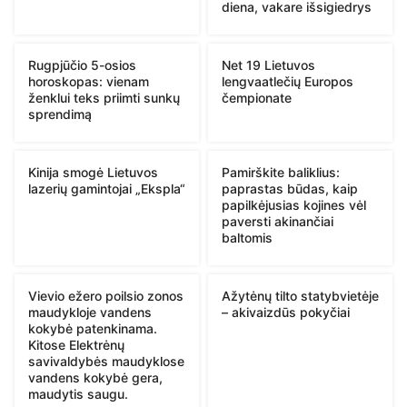
diena, vakare išsigiedrys
Rugpjūčio 5-osios
Net 19 Lietuvos
horoskopas: vienam
lengvaatlečių Europos
ženklui teks priimti sunkų
čempionate
sprendimą
Kinija smogė Lietuvos
Pamirškite baliklius:
lazerių gamintojai „Ekspla“
paprastas būdas, kaip
papilkėjusias kojines vėl
paversti akinančiai
baltomis
Vievio ežero poilsio zonos
Ažytėnų tilto statybvietėje
maudykloje vandens
– akivaizdūs pokyčiai
kokybė patenkinama.
Kitose Elektrėnų
savivaldybės maudyklose
vandens kokybė gera,
maudytis saugu.