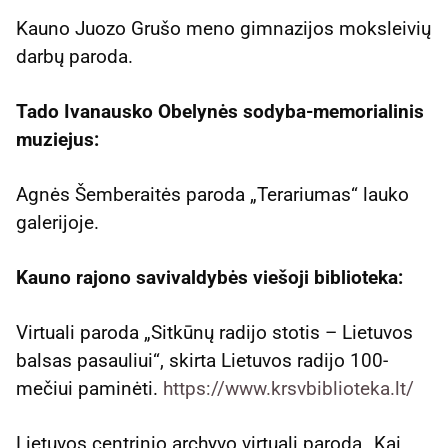
Kauno Juozo Grušo meno gimnazijos moksleivių
darbų paroda.
Tado Ivanausko Obelynės sodyba-memorialinis
muziejus:
Agnės Šemberaitės paroda „Terariumas“ lauko
galerijoje.
Kauno rajono savivaldybės viešoji biblioteka:
Virtuali paroda „Sitkūnų radijo stotis – Lietuvos
balsas pasauliui“, skirta Lietuvos radijo 100-
mečiui paminėti.
https://www.krsvbiblioteka.lt/
Lietuvos centrinio archyvo virtuali paroda „Kai