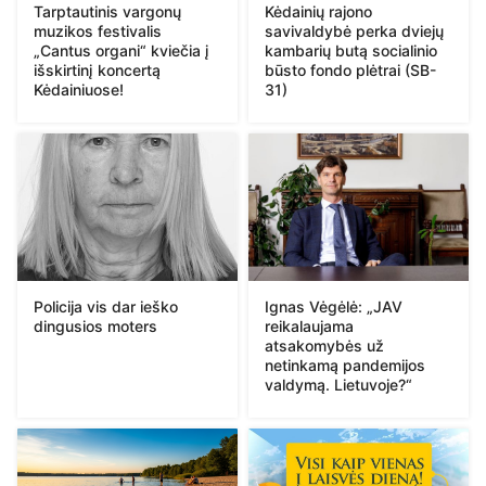
Tarptautinis vargonų
Kėdainių rajono
muzikos festivalis
savivaldybė perka dviejų
„Cantus organi“ kviečia į
kambarių butą socialinio
išskirtinį koncertą
būsto fondo plėtrai (SB-
Kėdainiuose!
31)
Policija vis dar ieško
Ignas Vėgėlė: „JAV
dingusios moters
reikalaujama
atsakomybės už
netinkamą pandemijos
valdymą. Lietuvoje?“