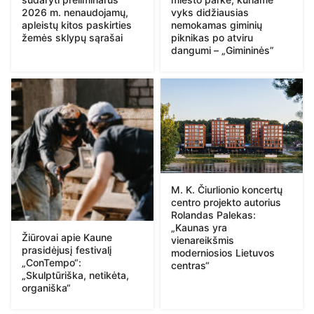
2026 m. nenaudojamų,
vyks didžiausias
apleistų kitos paskirties
nemokamas giminių
žemės sklypų sąrašai
piknikas po atviru
dangumi – „Gimininės”
M. K. Čiurlionio koncertų
centro projekto autorius
Rolandas Palekas:
„Kaunas yra
Žiūrovai apie Kaune
vienareikšmis
prasidėjusį festivalį
moderniosios Lietuvos
„ConTempo“:
centras“
„Skulptūriška, netikėta,
organiška“