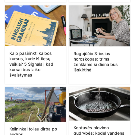
Kaip pasirinkti kalbos
Rugpjūčio 3-iosios
kursus, kurie iš tiesų
horoskopas: trims
veikia? 5 Signalai, kad
ženklams ši diena bus
kursai bus laiko
išskirtinė
švaistymas
Keptuvės plovimo
Kelininkai toliau dirba po
gudrybės: kodėl vandens
audros