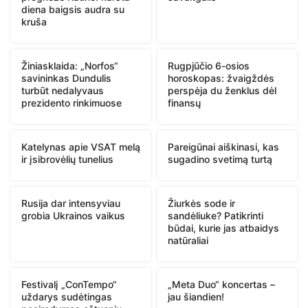
diena baigsis audra su
kruša
Žiniasklaida: „Norfos“
Rugpjūčio 6-osios
savininkas Dundulis
horoskopas: žvaigždės
turbūt nedalyvaus
perspėja du ženklus dėl
prezidento rinkimuose
finansų
Katelynas apie VSAT melą
Pareigūnai aiškinasi, kas
ir įsibrovėlių tunelius
sugadino svetimą turtą
Rusija dar intensyviau
Žiurkės sode ir
grobia Ukrainos vaikus
sandėliuke? Patikrinti
būdai, kurie jas atbaidys
natūraliai
Festivalį „ConTempo“
„Meta Duo“ koncertas –
uždarys sudėtingas
jau šiandien!