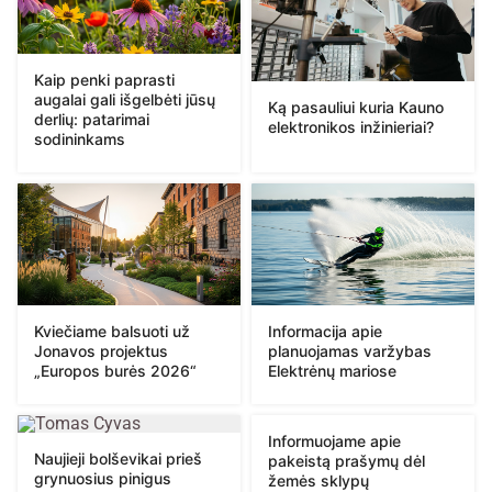
Kaip penki paprasti
augalai gali išgelbėti jūsų
Ką pasauliui kuria Kauno
derlių: patarimai
elektronikos inžinieriai?
sodininkams
Kviečiame balsuoti už
Informacija apie
Jonavos projektus
planuojamas varžybas
„Europos burės 2026“
Elektrėnų mariose
Informuojame apie
Naujieji bolševikai prieš
pakeistą prašymų dėl
grynuosius pinigus
žemės sklypų