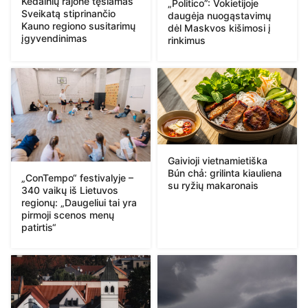
Kėdainių rajone tęsiamas
„Politico”: Vokietijoje
Sveikatą stiprinančio
daugėja nuogąstavimų
Kauno regiono susitarimų
dėl Maskvos kišimosi į
įgyvendinimas
rinkimus
Gaivioji vietnamietiška
Bún chả: grilinta kiauliena
„ConTempo“ festivalyje –
su ryžių makaronais
340 vaikų iš Lietuvos
regionų: „Daugeliui tai yra
pirmoji scenos menų
patirtis“