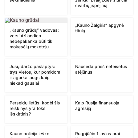
svarbų įspėjimą
„Kauno Žalgiris“ apgynė
„Kauno grūdų“ vadovas:
titulą
verslui šiandien
nebepakanka būti tik
mokesčių mokėtoju
Jūsų daržo paslaptys:
Nausėda prieš neteisėtus
trys vietos, kur pomidorai
atėjūnus
ir agurkai augs kaip
niekad gausiai
Perseidų lietūs: kodėl šis
Kaip Rusija finansuoja
reiškinys yra toks
agresiją
išskirtinis?
Kauno policija ieško
Rugpjūčio 1-osios orai