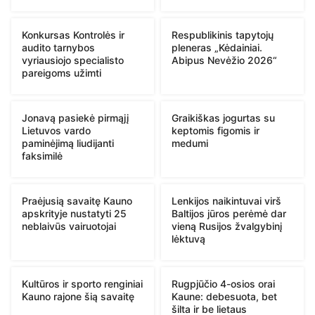
Konkursas Kontrolės ir
Respublikinis tapytojų
audito tarnybos
pleneras „Kėdainiai.
vyriausiojo specialisto
Abipus Nevėžio 2026“
pareigoms užimti
Jonavą pasiekė pirmąjį
Graikiškas jogurtas su
Lietuvos vardo
keptomis figomis ir
paminėjimą liudijanti
medumi
faksimilė
Praėjusią savaitę Kauno
Lenkijos naikintuvai virš
apskrityje nustatyti 25
Baltijos jūros perėmė dar
neblaivūs vairuotojai
vieną Rusijos žvalgybinį
lėktuvą
Kultūros ir sporto renginiai
Rugpjūčio 4-osios orai
Kauno rajone šią savaitę
Kaune: debesuota, bet
šilta ir be lietaus