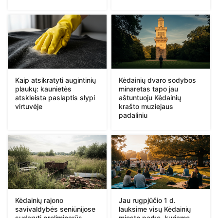
Kaip atsikratyti augintinių
Kėdainių dvaro sodybos
plaukų: kaunietės
minaretas tapo jau
atskleista paslaptis slypi
aštuntuoju Kėdainių
virtuvėje
krašto muziejaus
padaliniu
Kėdainių rajono
Jau rugpjūčio 1 d.
savivaldybės seniūnijose
lauksime visų Kėdainių
sudaryti preliminarūs
miesto parke, kuriame