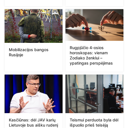
Rugpjūčio 4-osios
Mobilizacijos bangos
horoskopas: vienam
Rusijoje
Zodiako ženklui –
ypatingas perspėjimas
Kasčiūnas: dėl JAV karių
Teismui perduota byla dėl
Lietuvoje bus aišku rudenį
išpuolio prieš teisėją