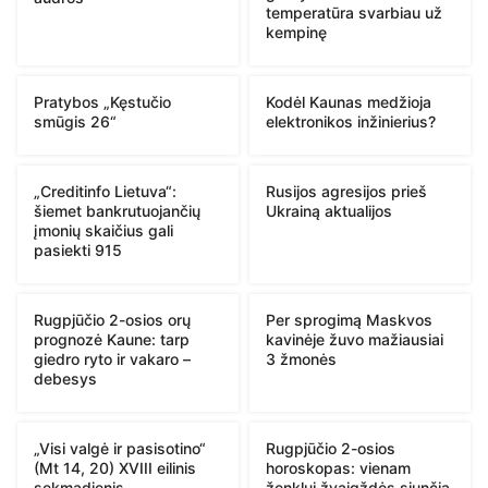
temperatūra svarbiau už
kempinę
Pratybos „Kęstučio
Kodėl Kaunas medžioja
smūgis 26“
elektronikos inžinierius?
„Creditinfo Lietuva“:
Rusijos agresijos prieš
šiemet bankrutuojančių
Ukrainą aktualijos
įmonių skaičius gali
pasiekti 915
Rugpjūčio 2-osios orų
Per sprogimą Maskvos
prognozė Kaune: tarp
kavinėje žuvo mažiausiai
giedro ryto ir vakaro –
3 žmonės
debesys
„Visi valgė ir pasisotino“
Rugpjūčio 2-osios
(Mt 14, 20) XVIII eilinis
horoskopas: vienam
sekmadienis
ženklui žvaigždės siunčia