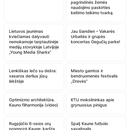
pagrindinės žemės
naudojimo paskirties
keitimo teikimo tvarką
Lietuvos jaunimas
Jau šiandien – Vakarės
kviečiamas dalyvauti
Urbaitės ir grupės
nemokamoje tarptautinėje
koncertas Gegučių parke!
medijų stovykloje Latvijoje
„Young Media Sharks“
Lenkiškas lečo su dešra:
Miesto gamtos ir
vasaros derlius jūsų
bendruomenės festivalis
lėkštėje
„Drevės“
Optimizmo architektūra.
KTU mokslininkas apie
Kauno filharmonija (video)
grynuosius pinigus
Rugpjūčio 6-osios orų
Spalį Kaune futbolo
prognozė Kaune: karšta
savaitgalis