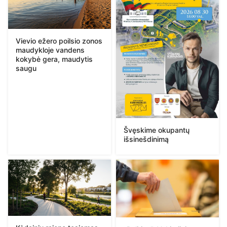
Vievio ežero poilsio zonos
maudykloje vandens
kokybė gera, maudytis
saugu
Švęskime okupantų
išsinešdinimą