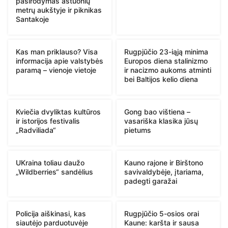
pasirodymas aštuonių
metrų aukštyje ir piknikas
Santakoje
Kas man priklauso? Visa
Rugpjūčio 23-iąją minima
informacija apie valstybės
Europos diena stalinizmo
paramą – vienoje vietoje
ir nacizmo aukoms atminti
bei Baltijos kelio diena
Kviečia dvyliktas kultūros
Gong bao vištiena –
ir istorijos festivalis
vasariška klasika jūsų
„Radviliada“
pietums
UKraina toliau daužo
Kauno rajone ir Birštono
„Wildberries“ sandėlius
savivaldybėje, įtariama,
padegti garažai
Policija aiškinasi, kas
Rugpjūčio 5-osios orai
siautėjo parduotuvėje
Kaune: karšta ir sausa