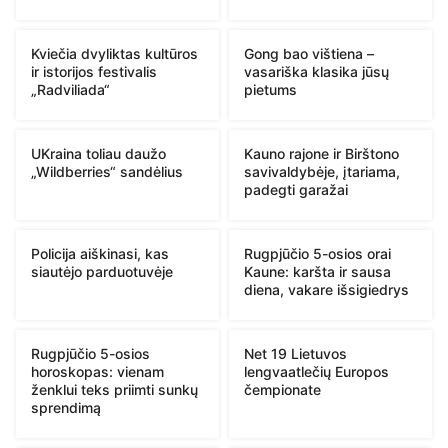
Kviečia dvyliktas kultūros
Gong bao vištiena –
ir istorijos festivalis
vasariška klasika jūsų
„Radviliada“
pietums
UKraina toliau daužo
Kauno rajone ir Birštono
„Wildberries“ sandėlius
savivaldybėje, įtariama,
padegti garažai
Policija aiškinasi, kas
Rugpjūčio 5-osios orai
siautėjo parduotuvėje
Kaune: karšta ir sausa
diena, vakare išsigiedrys
Rugpjūčio 5-osios
Net 19 Lietuvos
horoskopas: vienam
lengvaatlečių Europos
ženklui teks priimti sunkų
čempionate
sprendimą