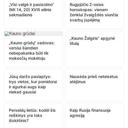
„Visi valgė ir pasisotino“
Rugpjūčio 2-osios
(Mt 14, 20) XVIII eilinis
horoskopas: vienam
sekmadienis
ženklui žvaigždės siunčia
svarbų įspėjimą
„Kauno Žalgiris“ apgynė
„Kauno grūdų“ vadovas:
titulą
verslui šiandien
nebepakanka būti tik
mokesčių mokėtoju
Jūsų daržo paslaptys:
Nausėda prieš neteisėtus
trys vietos, kur pomidorai
atėjūnus
ir agurkai augs kaip
niekad gausiai
Perseidų lietūs: kodėl šis
Kaip Rusija finansuoja
reiškinys yra toks
agresiją
išskirtinis?