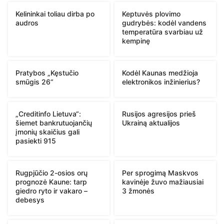
Kelininkai toliau dirba po
Keptuvės plovimo
audros
gudrybės: kodėl vandens
temperatūra svarbiau už
kempinę
Pratybos „Kęstučio
Kodėl Kaunas medžioja
smūgis 26“
elektronikos inžinierius?
„Creditinfo Lietuva“:
Rusijos agresijos prieš
šiemet bankrutuojančių
Ukrainą aktualijos
įmonių skaičius gali
pasiekti 915
Rugpjūčio 2-osios orų
Per sprogimą Maskvos
prognozė Kaune: tarp
kavinėje žuvo mažiausiai
giedro ryto ir vakaro –
3 žmonės
debesys