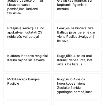
Jonavą pasiekė pirmąjį
Graikiškas jogurtas su
Lietuvos vardo
keptomis figomis ir
paminėjimą liudijanti
medumi
faksimilė
Praėjusią savaitę Kauno
Lenkijos naikintuvai virš
apskrityje nustatyti 25
Baltijos jūros perėmė dar
neblaivūs vairuotojai
vieną Rusijos žvalgybinį
lėktuvą
Kultūros ir sporto renginiai
Rugpjūčio 4-osios orai
Kauno rajone šią savaitę
Kaune: debesuota, bet
šilta ir be lietaus
Mobilizacijos bangos
Rugpjūčio 4-osios
Rusijoje
horoskopas: vienam
Zodiako ženklui –
ypatingas perspėjimas