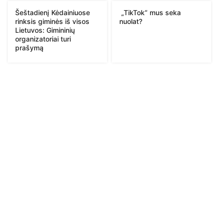
Šeštadienį Kėdainiuose
„TikTok“ mus seka
rinksis giminės iš visos
nuolat?
Lietuvos: Gimininių
organizatoriai turi
prašymą