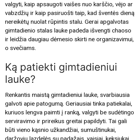
valgyti, kaip apsaugoti vaišes nuo karščio, vėjo ar
vabzdžių ir kaip pasiruošti taip, kad šventės dieną
nereikėtų nuolat rūpintis stalu. Gerai apgalvotas
gimtadienio stalas lauke padeda išvengti chaoso
ir leidžia daugiau dėmesio skirti ne organizavimui,
o svečiams.
Ką patiekti gimtadieniui
lauke?
Renkantis maistą gimtadieniui lauke, svarbiausia
galvoti apie patogumą. Geriausiai tinka patiekalai,
kuriuos lengva paimti į ranką, valgyti be sudėtingo
serviravimo ir prireikus greitai papildyti. Tai gali
būti vieno kąsnio užkandžiai, sumuštinukai,
daržovių lazdelės su padažais, vaisiai, keksiukai