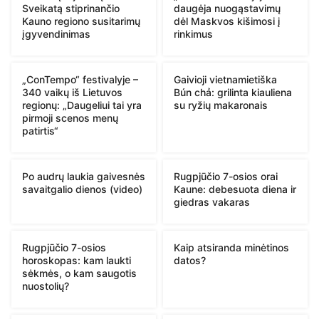
Sveikatą stiprinančio
daugėja nuogąstavimų
Kauno regiono susitarimų
dėl Maskvos kišimosi į
įgyvendinimas
rinkimus
„ConTempo“ festivalyje –
Gaivioji vietnamietiška
340 vaikų iš Lietuvos
Bún chả: grilinta kiauliena
regionų: „Daugeliui tai yra
su ryžių makaronais
pirmoji scenos menų
patirtis“
Po audrų laukia gaivesnės
Rugpjūčio 7-osios orai
savaitgalio dienos (video)
Kaune: debesuota diena ir
giedras vakaras
Rugpjūčio 7-osios
Kaip atsiranda minėtinos
horoskopas: kam laukti
datos?
sėkmės, o kam saugotis
nuostolių?