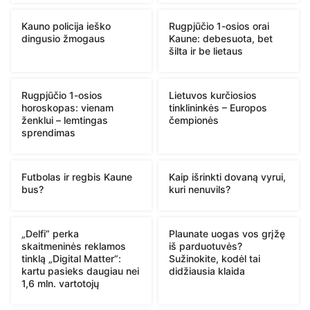
Kauno policija ieško
Rugpjūčio 1-osios orai
dingusio žmogaus
Kaune: debesuota, bet
šilta ir be lietaus
Rugpjūčio 1-osios
Lietuvos kurčiosios
horoskopas: vienam
tinklininkės – Europos
ženklui – lemtingas
čempionės
sprendimas
Futbolas ir regbis Kaune
Kaip išrinkti dovaną vyrui,
bus?
kuri nenuvils?
„Delfi“ perka
Plaunate uogas vos grįžę
skaitmeninės reklamos
iš parduotuvės?
tinklą „Digital Matter“:
Sužinokite, kodėl tai
kartu pasieks daugiau nei
didžiausia klaida
1,6 mln. vartotojų