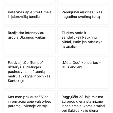
Katelynas apie VSAT melą
Pareigūnai aiškinasi, kas
ir įsibrovėlių tunelius
sugadino svetimą turtą
Rusija dar intensyviau
Žiurkės sode ir
grobia Ukrainos vaikus
sandėliuke? Patikrinti
būdai, kurie jas atbaidys
natūraliai
Festivalį „ConTempo“
„Meta Duo“ koncertas –
uždarys sudėtingas
jau šiandien!
pasirodymas aštuonių
metrų aukštyje ir piknikas
Santakoje
Kas man priklauso? Visa
Rugpjūčio 23-iąją minima
informacija apie valstybės
Europos diena stalinizmo
paramą – vienoje vietoje
ir nacizmo aukoms atminti
bei Baltijos kelio diena