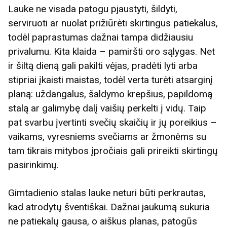
Lauke ne visada patogu pjaustyti, šildyti,
serviruoti ar nuolat prižiūrėti skirtingus patiekalus,
todėl paprastumas dažnai tampa didžiausiu
privalumu. Kita klaida – pamiršti oro sąlygas. Net
ir šiltą dieną gali pakilti vėjas, pradėti lyti arba
stipriai įkaisti maistas, todėl verta turėti atsarginį
planą: uždangalus, šaldymo krepšius, papildomą
stalą ar galimybę dalį vaišių perkelti į vidų. Taip
pat svarbu įvertinti svečių skaičių ir jų poreikius –
vaikams, vyresniems svečiams ar žmonėms su
tam tikrais mitybos įpročiais gali prireikti skirtingų
pasirinkimų.
Gimtadienio stalas lauke neturi būti perkrautas,
kad atrodytų šventiškai. Dažnai jaukumą sukuria
ne patiekalų gausa, o aiškus planas, patogūs