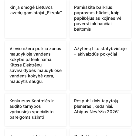
Kinija smogė Lietuvos
Pamirškite baliklius:
lazerių gamintojai „Ekspla“
paprastas būdas, kaip
papilkėjusias kojines vėl
paversti akinančiai
baltomis
Vievio ežero poilsio zonos
Ažytėnų tilto statybvietėje
maudykloje vandens
– akivaizdūs pokyčiai
kokybė patenkinama.
Kitose Elektrėnų
savivaldybės maudyklose
vandens kokybė gera,
maudytis saugu.
Konkursas Kontrolės ir
Respublikinis tapytojų
audito tarnybos
pleneras „Kėdainiai.
vyriausiojo specialisto
Abipus Nevėžio 2026“
pareigoms užimti