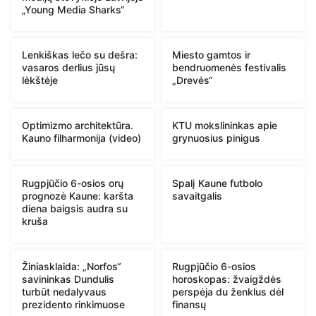
„Young Media Sharks“
Lenkiškas lečo su dešra:
Miesto gamtos ir
vasaros derlius jūsų
bendruomenės festivalis
lėkštėje
„Drevės“
Optimizmo architektūra.
KTU mokslininkas apie
Kauno filharmonija (video)
grynuosius pinigus
Rugpjūčio 6-osios orų
Spalį Kaune futbolo
prognozė Kaune: karšta
savaitgalis
diena baigsis audra su
kruša
Žiniasklaida: „Norfos“
Rugpjūčio 6-osios
savininkas Dundulis
horoskopas: žvaigždės
turbūt nedalyvaus
perspėja du ženklus dėl
prezidento rinkimuose
finansų