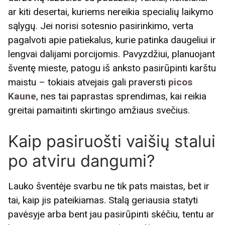
ar kiti desertai, kuriems nereikia specialių laikymo
sąlygų. Jei norisi sotesnio pasirinkimo, verta
pagalvoti apie patiekalus, kurie patinka daugeliui ir
lengvai dalijami porcijomis. Pavyzdžiui, planuojant
šventę mieste, patogu iš anksto pasirūpinti karštu
maistu – tokiais atvejais gali praversti
picos
Kaune
, nes tai paprastas sprendimas, kai reikia
greitai pamaitinti skirtingo amžiaus svečius.
Kaip pasiruošti vaišių stalui
po atviru dangumi?
Lauko šventėje svarbu ne tik pats maistas, bet ir
tai, kaip jis pateikiamas. Stalą geriausia statyti
pavėsyje arba bent jau pasirūpinti skėčiu, tentu ar