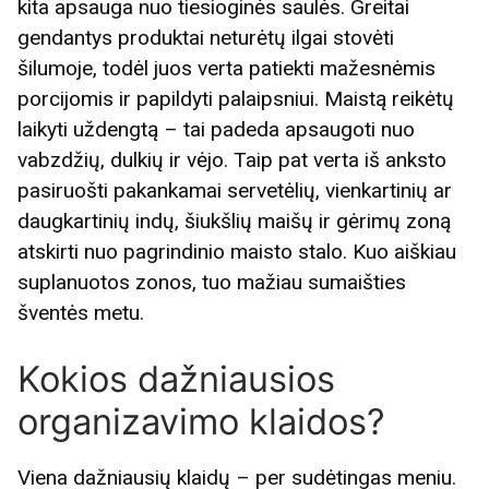
kita apsauga nuo tiesioginės saulės. Greitai
gendantys produktai neturėtų ilgai stovėti
šilumoje, todėl juos verta patiekti mažesnėmis
porcijomis ir papildyti palaipsniui. Maistą reikėtų
laikyti uždengtą – tai padeda apsaugoti nuo
vabzdžių, dulkių ir vėjo. Taip pat verta iš anksto
pasiruošti pakankamai servetėlių, vienkartinių ar
daugkartinių indų, šiukšlių maišų ir gėrimų zoną
atskirti nuo pagrindinio maisto stalo. Kuo aiškiau
suplanuotos zonos, tuo mažiau sumaišties
šventės metu.
Kokios dažniausios
organizavimo klaidos?
Viena dažniausių klaidų – per sudėtingas meniu.