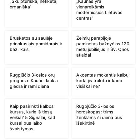
„Skulptūriška, netikėta,
„Kaunas yra
organiška“
vienareikšmis
moderniosios Lietuvos
centras“
Brusketos su saulėje
Žeimių parapijoje
prinokusiais pomidorais ir
paminėtas bažnyčios 120
bazilikais
metų jubiliejus ir Šv. Onos
atlaidai
Rugpjūčio 3-osios orų
Akcentas mokantis kalbų:
prognozė Kaune: laukia
kada jis trukdo ir kada
giedra ir rami diena
visiškai ne?
Kaip pasirinkti kalbos
Rugpjūčio 3-iosios
kursus, kurie iš tiesų
horoskopas: trims
veikia? 5 Signalai, kad
ženklams ši diena bus
kursai bus laiko
išskirtinė
švaistymas