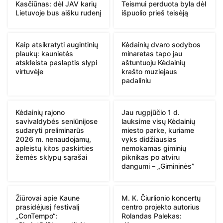
Kasčiūnas: dėl JAV karių
Teismui perduota byla dėl
Lietuvoje bus aišku rudenį
išpuolio prieš teisėją
Kaip atsikratyti augintinių
Kėdainių dvaro sodybos
plaukų: kaunietės
minaretas tapo jau
atskleista paslaptis slypi
aštuntuoju Kėdainių
virtuvėje
krašto muziejaus
padaliniu
Kėdainių rajono
Jau rugpjūčio 1 d.
savivaldybės seniūnijose
lauksime visų Kėdainių
sudaryti preliminarūs
miesto parke, kuriame
2026 m. nenaudojamų,
vyks didžiausias
apleistų kitos paskirties
nemokamas giminių
žemės sklypų sąrašai
piknikas po atviru
dangumi – „Gimininės”
Žiūrovai apie Kaune
M. K. Čiurlionio koncertų
prasidėjusį festivalį
centro projekto autorius
„ConTempo“:
Rolandas Palekas: