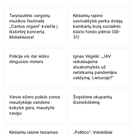
Tarptautinis vargonų
Kėdainių rajono
muzikos festivalis
savivaldybė perka dviejų
„Cantus organi“ kviečia į
kambarių butą socialinio
išskirtinį koncertą
būsto fondo plėtrai (SB-
Kėdainiuose!
31)
Policija vis dar ieško
Ignas Vėgėlė: „JAV
dingusios moters
reikalaujama
atsakomybės už
netinkamą pandemijos
valdymą. Lietuvoje?“
Vievio ežero poilsio zonos
Švęskime okupantų
maudykloje vandens
išsinešdinimą
kokybė gera, maudytis
saugu
Kėdainių rajone tęsiamas
„Politico”: Vokietijoje