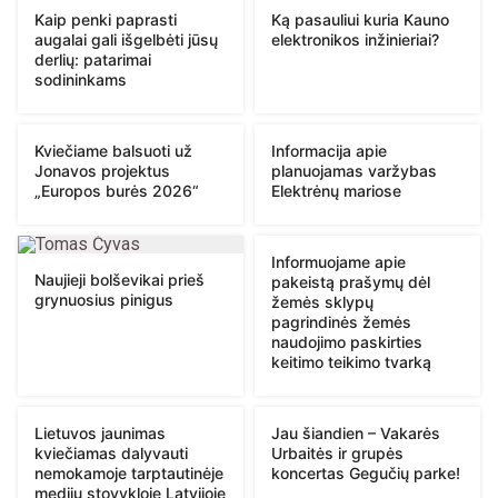
Kaip penki paprasti
Ką pasauliui kuria Kauno
augalai gali išgelbėti jūsų
elektronikos inžinieriai?
derlių: patarimai
sodininkams
Kviečiame balsuoti už
Informacija apie
Jonavos projektus
planuojamas varžybas
„Europos burės 2026“
Elektrėnų mariose
Informuojame apie
Naujieji bolševikai prieš
pakeistą prašymų dėl
grynuosius pinigus
žemės sklypų
pagrindinės žemės
naudojimo paskirties
keitimo teikimo tvarką
Lietuvos jaunimas
Jau šiandien – Vakarės
kviečiamas dalyvauti
Urbaitės ir grupės
nemokamoje tarptautinėje
koncertas Gegučių parke!
medijų stovykloje Latvijoje