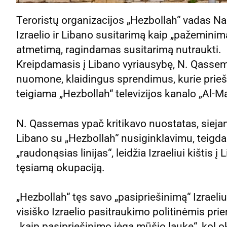
Teroristų organizacijos „Hezbollah“ vadas 
Izraelio ir Libano susitarimą kaip „pažeminim
atmetimą, ragindamas susitarimą nutraukti.
Kreipdamasis į Libano vyriausybę, N. Qassema
nuomone, klaidingus sprendimus, kurie priešin
teigiama „Hezbollah“ televizijos kanalo „Al
N. Qassemas ypač kritikavo nuostatas, siejanč
Libano su „Hezbollah“ nusiginklavimu, teigd
„raudonąsias linijas“, leidžia Izraeliui kištis į
tęsiamą okupaciją.
„Hezbollah“ tęs savo „pasipriešinimą“ Izrael
visiško Izraelio pasitraukimo politinėmis pri
„kaip pasipriešinimo jėga mūšio lauke“, kol o