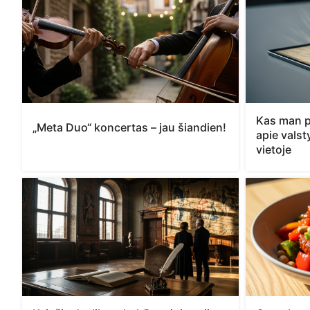
Kas man p
„Meta Duo“ koncertas – jau šiandien!
apie vals
vietoje