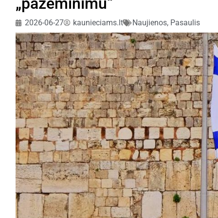
„pažeminimu“
2026-06-27
kaunieciams.lt
Naujienos
,
Pasaulis