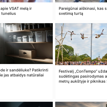
 apie VSAT melą ir
Pareigūnai aiškinasi, kas 
ų tunelius
svetimą turtą
de ir sandėliuke? Patikrinti
Festivalį „ConTempo“ užd
ie jas atbaidys natūraliai
sudėtingas pasirodymas a
metrų aukštyje ir piknikas