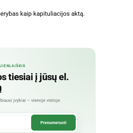
rybas kaip kapituliacijos aktą.
JIENLAIŠKIS
 tiesiai į jūsų el.
ą
biausi įvykiai – vienoje vietoje.