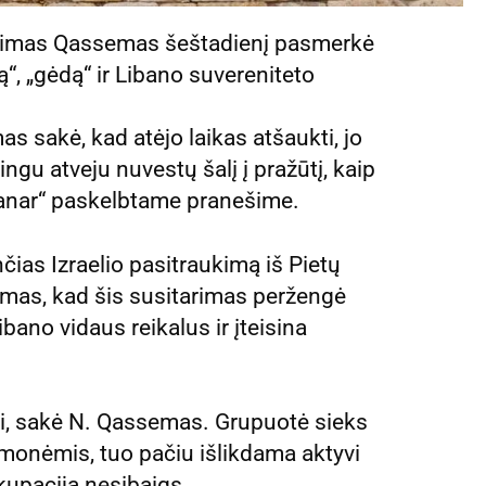
Naimas Qassemas šeštadienį pasmerkė
ą“, „gėdą“ ir Libano suvereniteto
s sakė, kad atėjo laikas atšaukti, jo
gu atveju nuvestų šalį į pražūtį, kaip
-Manar“ paskelbtame pranešime.
ias Izraelio pasitraukimą iš Pietų
amas, kad šis susitarimas peržengė
 Libano vidaus reikalus ir įteisina
iui, sakė N. Qassemas. Grupuotė sieks
emonėmis, tuo pačiu išlikdama aktyvi
kupacija nesibaigs.