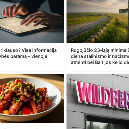
riklauso? Visa informacija
Rugpjūčio 23-iąją minima
tybės paramą – vienoje
diena stalinizmo ir naciz
atminti bei Baltijos kelio d