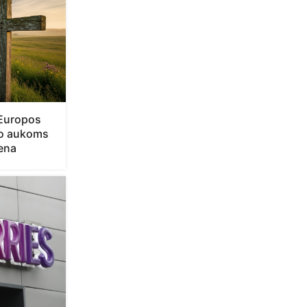
 Europos
mo aukoms
iena