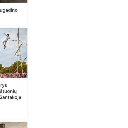
sugadino
arys
štuonių
 Santakoje