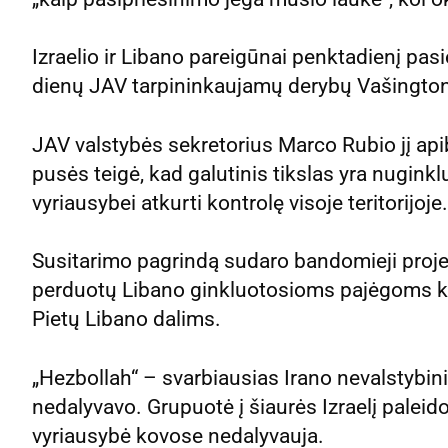
Izraelio ir Libano pareigūnai penktadienį pas
dienų JAV tarpininkaujamų derybų Vašingto
JAV valstybės sekretorius Marco Rubio jį apib
pusės teigė, kad galutinis tikslas yra nuginklu
vyriausybei atkurti kontrolę visoje teritorijoje.
Susitarimo pagrindą sudaro bandomieji projek
perduotų Libano ginkluotosioms pajėgoms k
Pietų Libano dalims.
„Hezbollah“ – svarbiausias Irano nevalstybi
nedalyvavo. Grupuotė į šiaurės Izraelį paleido
vyriausybė kovose nedalyvauja.