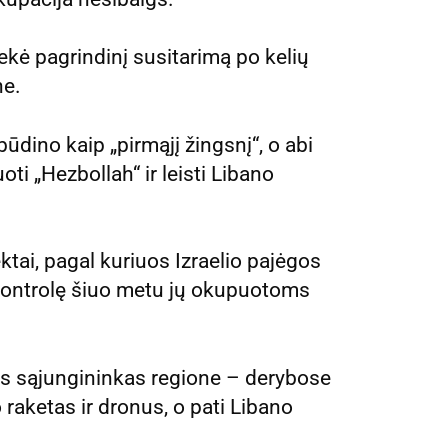
iekė pagrindinį susitarimą po kelių
ne.
ūdino kaip „pirmąjį žingsnį“, o abi
oti „Hezbollah“ ir leisti Libano
tai, pagal kuriuos Izraelio pajėgos
ontrolę šiuo metu jų okupuotoms
nis sąjungininkas regione – derybose
 raketas ir dronus, o pati Libano