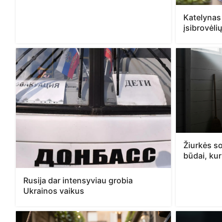
Katelynas
įsibrovėli
Žiurkės so
būdai, kur
Rusija dar intensyviau grobia
Ukrainos vaikus