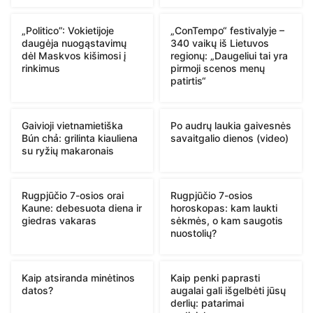
„Politico”: Vokietijoje
„ConTempo“ festivalyje –
daugėja nuogąstavimų
340 vaikų iš Lietuvos
dėl Maskvos kišimosi į
regionų: „Daugeliui tai yra
rinkimus
pirmoji scenos menų
patirtis“
Gaivioji vietnamietiška
Po audrų laukia gaivesnės
Bún chả: grilinta kiauliena
savaitgalio dienos (video)
su ryžių makaronais
Rugpjūčio 7-osios orai
Rugpjūčio 7-osios
Kaune: debesuota diena ir
horoskopas: kam laukti
giedras vakaras
sėkmės, o kam saugotis
nuostolių?
Kaip atsiranda minėtinos
Kaip penki paprasti
datos?
augalai gali išgelbėti jūsų
derlių: patarimai