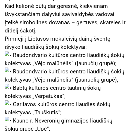
Kad kelionė būtų dar geresnė, kiekvienam
išvykstančiam dalyviui savivaldybės vadovai
įteikė simbolines dovanas – gertuves, skareles ir
didelį šakotį.
Pirmieji į Lietuvos moksleivių dainų šventę
išvyko liaudiškų šokių kolektyvai:
Raudondvario kultūros centro liaudiškų šokių
kolektyvas „Vėjo malūnėlis“ (jaunučių grupė);
Raudondvario kultūros centro liaudiškų šokių
kolektyvas „Vėjo malūnėlis“ (jaunuolių grupė);
Babtų kultūros centro tautinių šokių
kolektyvas „Verpetukas“;
Garliavos kultūros centro liaudies šokių
kolektyvas „Tauškutis“;
Kauno r. Neveronių gimnazijos liaudiškų
šokių grupė „Upė“;