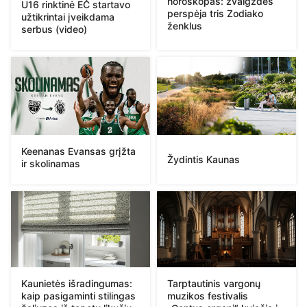
horoskopas: žvaigždės
U16 rinktinė EČ startavo
perspėja tris Zodiako
užtikrintai įveikdama
ženklus
serbus (video)
Keenanas Evansas grįžta
Žydintis Kaunas
ir skolinamas
Kaunietės išradingumas:
Tarptautinis vargonų
kaip pasigaminti stilingas
muzikos festivalis