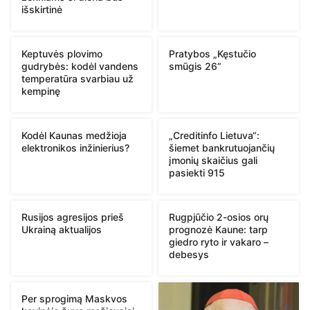
išskirtinė
Keptuvės plovimo
Pratybos „Kęstučio
gudrybės: kodėl vandens
smūgis 26“
temperatūra svarbiau už
kempinę
Kodėl Kaunas medžioja
„Creditinfo Lietuva“:
elektronikos inžinierius?
šiemet bankrutuojančių
įmonių skaičius gali
pasiekti 915
Rusijos agresijos prieš
Rugpjūčio 2-osios orų
Ukrainą aktualijos
prognozė Kaune: tarp
giedro ryto ir vakaro –
debesys
Per sprogimą Maskvos