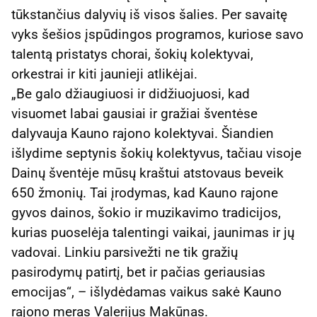
tūkstančius dalyvių iš visos šalies. Per savaitę
vyks šešios įspūdingos programos, kuriose savo
talentą pristatys chorai, šokių kolektyvai,
orkestrai ir kiti jaunieji atlikėjai.
„Be galo džiaugiuosi ir didžiuojuosi, kad
visuomet labai gausiai ir gražiai šventėse
dalyvauja Kauno rajono kolektyvai. Šiandien
išlydime septynis šokių kolektyvus, tačiau visoje
Dainų šventėje mūsų kraštui atstovaus beveik
650 žmonių. Tai įrodymas, kad Kauno rajone
gyvos dainos, šokio ir muzikavimo tradicijos,
kurias puoselėja talentingi vaikai, jaunimas ir jų
vadovai. Linkiu parsivežti ne tik gražių
pasirodymų patirtį, bet ir pačias geriausias
emocijas“, – išlydėdamas vaikus sakė Kauno
rajono meras Valerijus Makūnas.