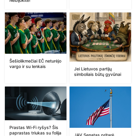
Nebijokite!“
Šešiolikmečiai EČ neturėjo
vargo ir su lenkais
Jei Lietuvos partijų
simboliais būtų gyvūnai
Prastas Wi-Fi ryšys? Šis
paprastas triukas su folija
JAV Senatas pritarė