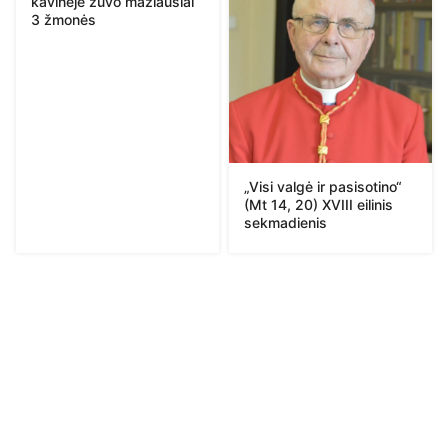
kavinėje žuvo mažiausiai
3 žmonės
„Visi valgė ir pasisotino“
(Mt 14, 20) XVIII eilinis
sekmadienis