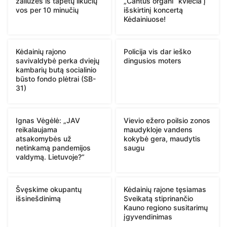
žaliuzes iš tapetų likučių
„Cantus organi“ kviečia į
vos per 10 minučių
išskirtinį koncertą
Kėdainiuose!
Kėdainių rajono
Policija vis dar ieško
savivaldybė perka dviejų
dingusios moters
kambarių butą socialinio
būsto fondo plėtrai (SB-
31)
Ignas Vėgėlė: „JAV
Vievio ežero poilsio zonos
reikalaujama
maudykloje vandens
atsakomybės už
kokybė gera, maudytis
netinkamą pandemijos
saugu
valdymą. Lietuvoje?“
Švęskime okupantų
Kėdainių rajone tęsiamas
išsinešdinimą
Sveikatą stiprinančio
Kauno regiono susitarimų
įgyvendinimas