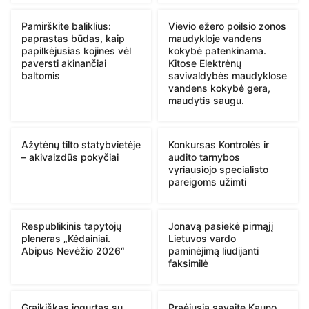
Pamirškite baliklius:
Vievio ežero poilsio zonos
paprastas būdas, kaip
maudykloje vandens
papilkėjusias kojines vėl
kokybė patenkinama.
paversti akinančiai
Kitose Elektrėnų
baltomis
savivaldybės maudyklose
vandens kokybė gera,
maudytis saugu.
Ažytėnų tilto statybvietėje
Konkursas Kontrolės ir
– akivaizdūs pokyčiai
audito tarnybos
vyriausiojo specialisto
pareigoms užimti
Respublikinis tapytojų
Jonavą pasiekė pirmąjį
pleneras „Kėdainiai.
Lietuvos vardo
Abipus Nevėžio 2026“
paminėjimą liudijanti
faksimilė
Graikiškas jogurtas su
Praėjusią savaitę Kauno