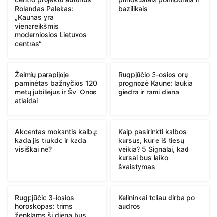
Rolandas Palekas:
bazilikais
„Kaunas yra
vienareikšmis
moderniosios Lietuvos
centras“
Žeimių parapijoje
Rugpjūčio 3-osios orų
paminėtas bažnyčios 120
prognozė Kaune: laukia
metų jubiliejus ir Šv. Onos
giedra ir rami diena
atlaidai
Akcentas mokantis kalbų:
Kaip pasirinkti kalbos
kada jis trukdo ir kada
kursus, kurie iš tiesų
visiškai ne?
veikia? 5 Signalai, kad
kursai bus laiko
švaistymas
Rugpjūčio 3-iosios
Kelininkai toliau dirba po
horoskopas: trims
audros
ženklams ši diena bus