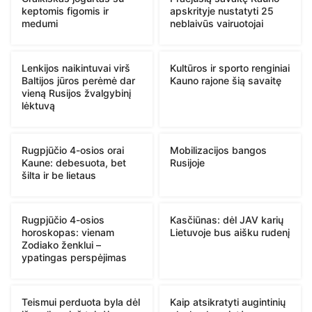
keptomis figomis ir
apskrityje nustatyti 25
medumi
neblaivūs vairuotojai
Lenkijos naikintuvai virš
Kultūros ir sporto renginiai
Baltijos jūros perėmė dar
Kauno rajone šią savaitę
vieną Rusijos žvalgybinį
lėktuvą
Rugpjūčio 4-osios orai
Mobilizacijos bangos
Kaune: debesuota, bet
Rusijoje
šilta ir be lietaus
Rugpjūčio 4-osios
Kasčiūnas: dėl JAV karių
horoskopas: vienam
Lietuvoje bus aišku rudenį
Zodiako ženklui –
ypatingas perspėjimas
Teismui perduota byla dėl
Kaip atsikratyti augintinių