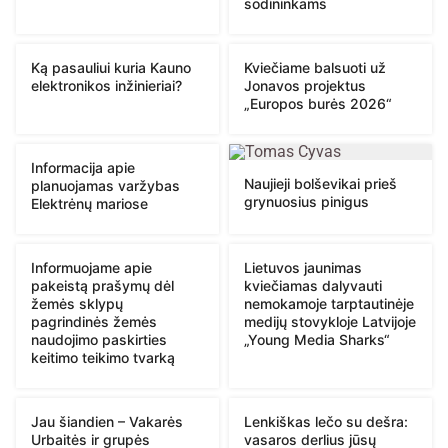
sodininkams
Ką pasauliui kuria Kauno
Kviečiame balsuoti už
elektronikos inžinieriai?
Jonavos projektus
„Europos burės 2026“
Informacija apie
Naujieji bolševikai prieš
planuojamas varžybas
grynuosius pinigus
Elektrėnų mariose
Informuojame apie
Lietuvos jaunimas
pakeistą prašymų dėl
kviečiamas dalyvauti
žemės sklypų
nemokamoje tarptautinėje
pagrindinės žemės
medijų stovykloje Latvijoje
naudojimo paskirties
„Young Media Sharks“
keitimo teikimo tvarką
Jau šiandien – Vakarės
Lenkiškas lečo su dešra:
Urbaitės ir grupės
vasaros derlius jūsų