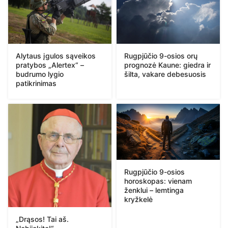
Alytaus įgulos sąveikos
Rugpjūčio 9-osios orų
pratybos „Alertex“ –
prognozė Kaune: giedra ir
budrumo lygio
šilta, vakare debesuosis
patikrinimas
Rugpjūčio 9-osios
horoskopas: vienam
ženklui – lemtinga
kryžkelė
„Drąsos! Tai aš.