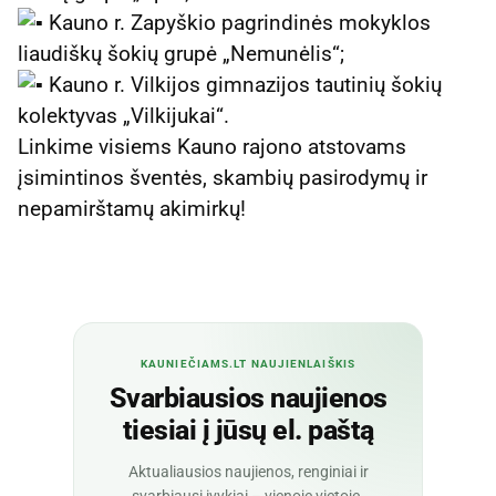
Kauno r. Zapyškio pagrindinės mokyklos
liaudiškų šokių grupė „Nemunėlis“;
Kauno r. Vilkijos gimnazijos tautinių šokių
kolektyvas „Vilkijukai“.
Linkime visiems Kauno rajono atstovams
įsimintinos šventės, skambių pasirodymų ir
nepamirštamų akimirkų!
KAUNIEČIAMS.LT NAUJIENLAIŠKIS
Svarbiausios naujienos
tiesiai į jūsų el. paštą
Aktualiausios naujienos, renginiai ir
svarbiausi įvykiai – vienoje vietoje.