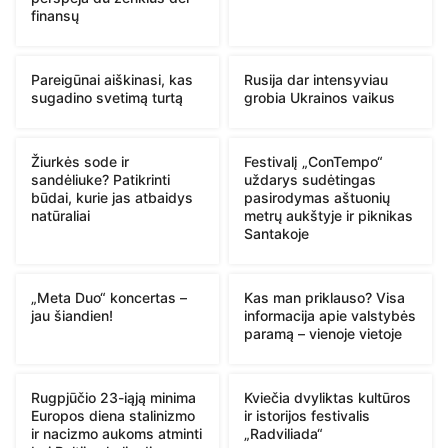
finansų
Pareigūnai aiškinasi, kas
Rusija dar intensyviau
sugadino svetimą turtą
grobia Ukrainos vaikus
Žiurkės sode ir
Festivalį „ConTempo“
sandėliuke? Patikrinti
uždarys sudėtingas
būdai, kurie jas atbaidys
pasirodymas aštuonių
natūraliai
metrų aukštyje ir piknikas
Santakoje
„Meta Duo“ koncertas –
Kas man priklauso? Visa
jau šiandien!
informacija apie valstybės
paramą – vienoje vietoje
Rugpjūčio 23-iąją minima
Kviečia dvyliktas kultūros
Europos diena stalinizmo
ir istorijos festivalis
ir nacizmo aukoms atminti
„Radviliada“