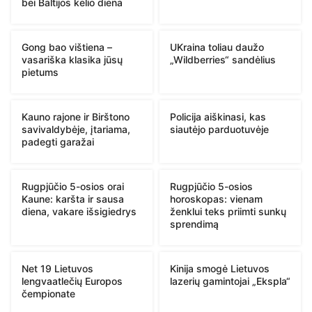
bei Baltijos kelio diena
Gong bao vištiena –
UKraina toliau daužo
vasariška klasika jūsų
„Wildberries“ sandėlius
pietums
Kauno rajone ir Birštono
Policija aiškinasi, kas
savivaldybėje, įtariama,
siautėjo parduotuvėje
padegti garažai
Rugpjūčio 5-osios orai
Rugpjūčio 5-osios
Kaune: karšta ir sausa
horoskopas: vienam
diena, vakare išsigiedrys
ženklui teks priimti sunkų
sprendimą
Net 19 Lietuvos
Kinija smogė Lietuvos
lengvaatlečių Europos
lazerių gamintojai „Ekspla“
čempionate