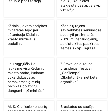
išpuolio prieš teisėją
plaukų: kaunietės
atskleista paslaptis slypi
virtuvėje
Kėdainių dvaro sodybos
Kėdainių rajono
minaretas tapo jau
savivaldybės seniūnijose
aštuntuoju Kėdainių
sudaryti preliminarūs
krašto muziejaus
2026 m. nenaudojamų,
padaliniu
apleistų kitos paskirties
žemės sklypų sąrašai
Jau rugpjūčio 1 d.
Žiūrovai apie Kaune
lauksime visų Kėdainių
prasidėjusį festivalį
miesto parke, kuriame
„ConTempo“:
vyks didžiausias
„Skulptūriška, netikėta,
nemokamas giminių
organiška“
piknikas po atviru
dangumi – „Gimininės”
M. K. Čiurlionio koncertų
Brusketos su saulėje
centro projekto autorius
prinokusiais pomidorais ir