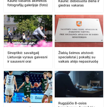
Kauno vasaros akimirkos
Kaune: debesuota diena ir
fotografijų galerijoje (foto)
giedras vakaras
Sinoptikė: savaitgalį
Žlabių šeimos atstovė:
Lietuvoje vyraus gaivesni
specialistai į pokalbį su
ir sausesni orai
vaikais atėjo nepasiruošę
Rugpjūčio 8-osios