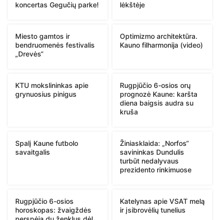
koncertas Gegučių parke!
lėkštėje
Miesto gamtos ir
Optimizmo architektūra.
bendruomenės festivalis
Kauno filharmonija (video)
„Drevės“
KTU mokslininkas apie
Rugpjūčio 6-osios orų
grynuosius pinigus
prognozė Kaune: karšta
diena baigsis audra su
kruša
Spalį Kaune futbolo
Žiniasklaida: „Norfos“
savaitgalis
savininkas Dundulis
turbūt nedalyvaus
prezidento rinkimuose
Rugpjūčio 6-osios
Katelynas apie VSAT melą
horoskopas: žvaigždės
ir įsibrovėlių tunelius
perspėja du ženklus dėl