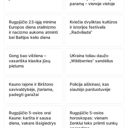
paramą – vienoje vietoje
Rugpjūčio 23-iąją minima
Kviečia dvyliktas kultūros
Europos diena stalinizmo
ir istorijos festivalis
ir nacizmo aukoms atminti
„Radviliada“
bei Baltijos kelio diena
Gong bao vištiena –
UKraina toliau daužo
vasariška klasika jūsų
„Wildberries“ sandėlius
pietums
Kauno rajone ir Birštono
Policija aiškinasi, kas
savivaldybėje, įtariama,
siautėjo parduotuvėje
padegti garažai
Rugpjūčio 5-osios orai
Rugpjūčio 5-osios
Kaune: karšta ir sausa
horoskopas: vienam
diena, vakare išsigiedrys
ženklui teks priimti sunkų