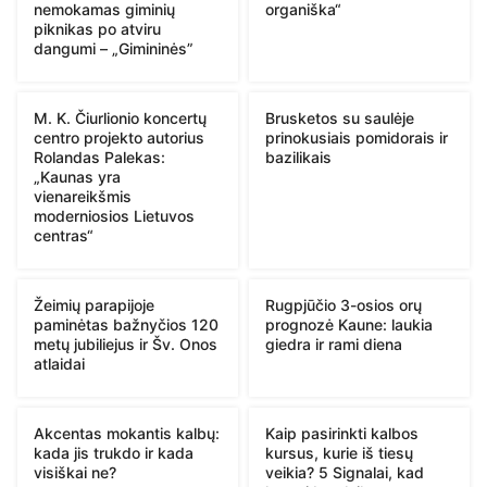
nemokamas giminių
organiška“
piknikas po atviru
dangumi – „Gimininės”
M. K. Čiurlionio koncertų
Brusketos su saulėje
centro projekto autorius
prinokusiais pomidorais ir
Rolandas Palekas:
bazilikais
„Kaunas yra
vienareikšmis
moderniosios Lietuvos
centras“
Žeimių parapijoje
Rugpjūčio 3-osios orų
paminėtas bažnyčios 120
prognozė Kaune: laukia
metų jubiliejus ir Šv. Onos
giedra ir rami diena
atlaidai
Akcentas mokantis kalbų:
Kaip pasirinkti kalbos
kada jis trukdo ir kada
kursus, kurie iš tiesų
visiškai ne?
veikia? 5 Signalai, kad