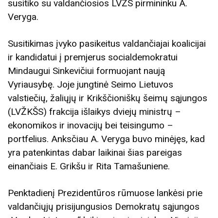
susitiko su valdančiosios LVŽS pirmininku A.
Veryga.
Susitikimas įvyko pasikeitus valdančiajai koalicijai
ir kandidatui į premjerus socialdemokratui
Mindaugui Sinkevičiui formuojant naują
Vyriausybę. Joje jungtinė Seimo Lietuvos
valstiečių, žaliųjų ir Krikščioniškų šeimų sąjungos
(LVŽKŠS) frakcija išlaikys dviejų ministrų –
ekonomikos ir inovacijų bei teisingumo –
portfelius. Anksčiau A. Veryga buvo minėjęs, kad
yra patenkintas dabar laikinai šias pareigas
einančiais E. Grikšu ir Rita Tamašuniene.
Penktadienį Prezidentūros rūmuose lankėsi prie
valdančiųjų prisijungusios Demokratų sąjungos