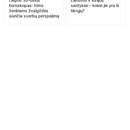
Liepos 30-osios
Lietuvos ir Kinijos
horoskopas: trims
santykiai – kokie jie yra iš
ženklams žvaigždės
tikrųjų?
siunčia svarbų perspėjimą