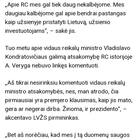
„Apie RC mes gal tiek daug nekalbėjome. Mes
daugiau kalbėjome gal apie bendrai pastangas
kaip užsienyje pristatyti Lietuvą, užsienio
investuotojams“, – sakė jis.
Tuo metu apie vidaus reikalų ministro Vladislavo
Kondratovičiaus galimą atsakomybę RC istorijoje
A. Veryga nebuvo linkęs komentuoti.
„Aš tikrai nesirinksiu komentuoti vidaus reikalų
ministro atsakomybės, nes, man atrodo, čia
pirmiausiai yra premjero klausimas, kaip jis mato,
gera ar negerai dirba. Žinoma, ir prezidento“, –
akcentavo LVŽS pirmininkas.
„Bet aš norėčiau, kad mes į tą duomenų saugos