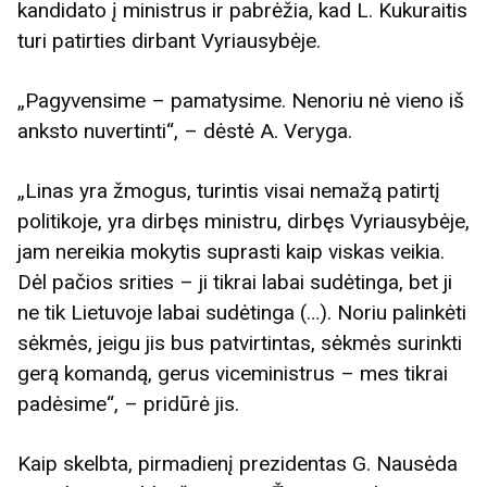
kandidato į ministrus ir pabrėžia, kad L. Kukuraitis
turi patirties dirbant Vyriausybėje.
„Pagyvensime – pamatysime. Nenoriu nė vieno iš
anksto nuvertinti“, – dėstė A. Veryga.
„Linas yra žmogus, turintis visai nemažą patirtį
politikoje, yra dirbęs ministru, dirbęs Vyriausybėje,
jam nereikia mokytis suprasti kaip viskas veikia.
Dėl pačios srities – ji tikrai labai sudėtinga, bet ji
ne tik Lietuvoje labai sudėtinga (…). Noriu palinkėti
sėkmės, jeigu jis bus patvirtintas, sėkmės surinkti
gerą komandą, gerus viceministrus – mes tikrai
padėsime“, – pridūrė jis.
Kaip skelbta, pirmadienį prezidentas G. Nausėda