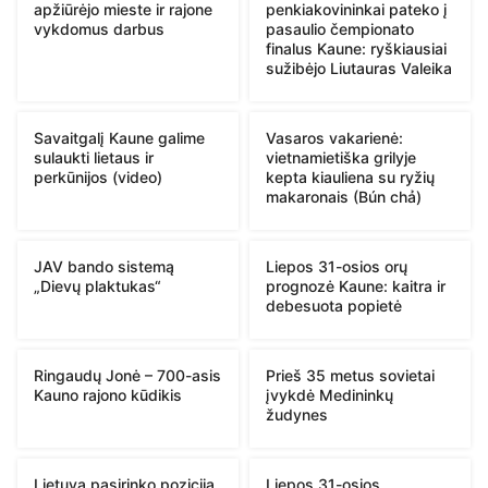
apžiūrėjo mieste ir rajone
penkiakovininkai pateko į
vykdomus darbus
pasaulio čempionato
finalus Kaune: ryškiausiai
sužibėjo Liutauras Valeika
Savaitgalį Kaune galime
Vasaros vakarienė:
sulaukti lietaus ir
vietnamietiška grilyje
perkūnijos (video)
kepta kiauliena su ryžių
makaronais (Bún chả)
JAV bando sistemą
Liepos 31-osios orų
„Dievų plaktukas“
prognozė Kaune: kaitra ir
debesuota popietė
Ringaudų Jonė – 700-asis
Prieš 35 metus sovietai
Kauno rajono kūdikis
įvykdė Medininkų
žudynes
Lietuva pasirinko poziciją
Liepos 31-osios