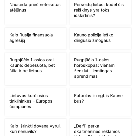
Nausėda prieš neteisėtus
Perseidų lietūs: kodėl šis
atėjūnus
reiškinys yra toks
išskirtinis?
Kaip Rusija finansuoja
Kauno policija ieško
agresiją
dingusio žmogaus
Rugpjūčio 1-osios orai
Rugpjūčio 1-osios
Kaune: debesuota, bet
horoskopas: vienam
šilta ir be lietaus
ženklui – lemtingas
sprendimas
Lietuvos kurčiosios
Futbolas ir regbis Kaune
tinklininkės – Europos
bus?
čempionės
Kaip išrinkti dovaną vyrui,
„Delfi“ perka
kuri nenuvils?
skaitmeninės reklamos