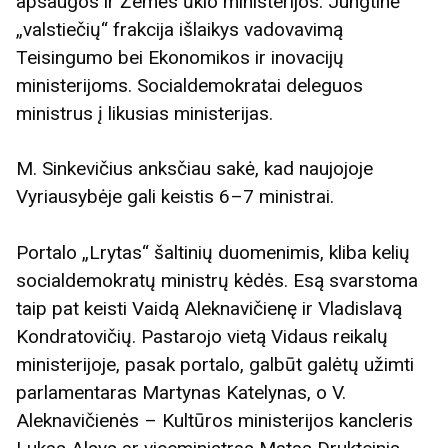
apsaugos ir Žemės ūkio ministerijos. Jungtinė
„valstiečių“ frakcija išlaikys vadovavimą
Teisingumo bei Ekonomikos ir inovacijų
ministerijoms. Socialdemokratai deleguos
ministrus į likusias ministerijas.
M. Sinkevičius anksčiau sakė, kad naujojoje
Vyriausybėje gali keistis 6–7 ministrai.
Portalo „Lrytas“ šaltinių duomenimis, kliba kelių
socialdemokratų ministrų kėdės. Esą svarstoma
taip pat keisti Vaidą Aleknavičienę ir Vladislavą
Kondratovičių. Pastarojo vietą Vidaus reikalų
ministerijoje, pasak portalo, galbūt galėtų užimti
parlamentaras Martynas Katelynas, o V.
Aleknavičienės – Kultūros ministerijos kancleris