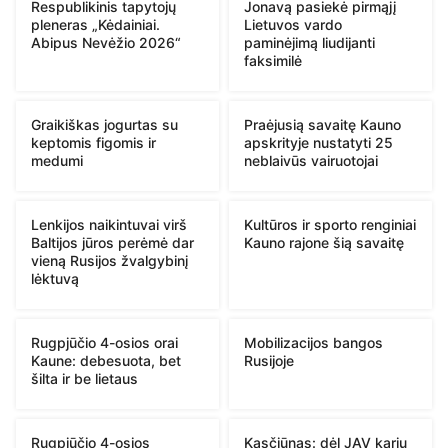
Respublikinis tapytojų
Jonavą pasiekė pirmąjį
pleneras „Kėdainiai.
Lietuvos vardo
Abipus Nevėžio 2026“
paminėjimą liudijanti
faksimilė
Graikiškas jogurtas su
Praėjusią savaitę Kauno
keptomis figomis ir
apskrityje nustatyti 25
medumi
neblaivūs vairuotojai
Lenkijos naikintuvai virš
Kultūros ir sporto renginiai
Baltijos jūros perėmė dar
Kauno rajone šią savaitę
vieną Rusijos žvalgybinį
lėktuvą
Rugpjūčio 4-osios orai
Mobilizacijos bangos
Kaune: debesuota, bet
Rusijoje
šilta ir be lietaus
Rugpjūčio 4-osios
Kasčiūnas: dėl JAV karių