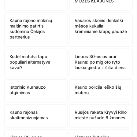
MOZĖS KLAJONĖS
Kauno rajono mokinių
Vasaros skonis: lenkiški
maitinimo patirtis
mėsos kukuliai
sudomino Čekijos
kreminiame krapų padaže
partnerius
Kodėl matcha tapo
Liepos 30-osios orai
populiari alternatyva
Kaune: po migloto ryto
kavai?
laukia giedra ir šilta diena
Istorinio Kurhauzo
Kauno policija ieško šių
atgimimas
moterų
Kauno rajonas
Rusijos raketa Kryvyi Riho
skaitmenizuojamas
mieste nužudė 6 žmones