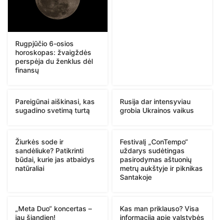
Rugpjūčio 6-osios
horoskopas: žvaigždės
perspėja du ženklus dėl
finansų
Pareigūnai aiškinasi, kas
Rusija dar intensyviau
sugadino svetimą turtą
grobia Ukrainos vaikus
Žiurkės sode ir
Festivalį „ConTempo“
sandėliuke? Patikrinti
uždarys sudėtingas
būdai, kurie jas atbaidys
pasirodymas aštuonių
natūraliai
metrų aukštyje ir piknikas
Santakoje
„Meta Duo“ koncertas –
Kas man priklauso? Visa
jau šiandien!
informacija apie valstybės