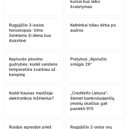
kursai bus laiko
švaistymas
Rugpjūčio 3-iosios
Kelininkai toliau dirba po
horoskopas: trims
audros
ženklams ši diena bus
išskirtinė
Keptuvės plovimo
Pratybos „Kęstučio
gudrybės: kodėl vandens
smūgis 26“
temperatūra svarbiau už
kempinę
Kodėl Kaunas medžioja
„Creditinfo Lietuva“:
elektronikos inžinierius?
šiemet bankrutuojančių
įmonių skaičius gali
pasiekti 915
Rusijos agresijos prieš
Rugpjūčio 2-osios orų