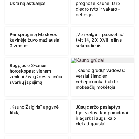
Ukrainą aktualijos
prognozė Kaune: tarp
giedro ryto ir vakaro –
debesys
Per sprogimą Maskvos
„Visi valgė ir pasisotino“
kavinėje žuvo mažiausiai
(Mt 14, 20) XVIII eilinis
3 žmonės
sekmadienis
Rugpjūčio 2-osios
„Kauno grūdų“ vadovas:
horoskopas: vienam
verslui šiandien
ženklui žvaigždės siunčia
nebepakanka būti tik
svarbų įspėjimą
mokesčių mokėtoju
„Kauno Žalgiris“ apgynė
Jūsų daržo paslaptys:
titulą
trys vietos, kur pomidorai
ir agurkai augs kaip
niekad gausiai