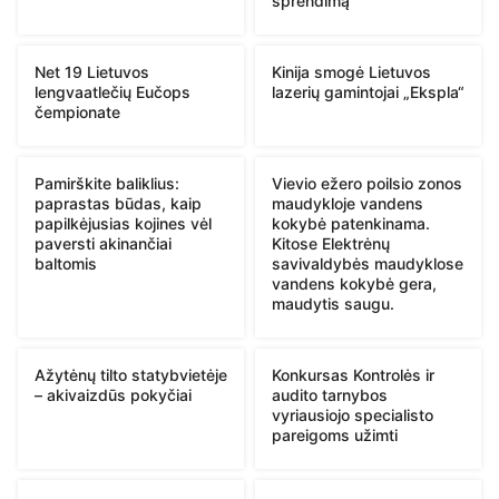
sprendimą
Net 19 Lietuvos
Kinija smogė Lietuvos
lengvaatlečių Eučops
lazerių gamintojai „Ekspla“
čempionate
Pamirškite baliklius:
Vievio ežero poilsio zonos
paprastas būdas, kaip
maudykloje vandens
papilkėjusias kojines vėl
kokybė patenkinama.
paversti akinančiai
Kitose Elektrėnų
baltomis
savivaldybės maudyklose
vandens kokybė gera,
maudytis saugu.
Ažytėnų tilto statybvietėje
Konkursas Kontrolės ir
– akivaizdūs pokyčiai
audito tarnybos
vyriausiojo specialisto
pareigoms užimti