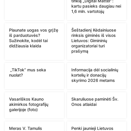
tinklą „Digital Matter“:
kartu pasieks daugiau nei
1,6 mln. vartotojų
Plaunate uogas vos grįžę
Šeštadienį Kėdainiuose
iš parduotuvės?
rinksis giminės iš visos
Sužinokite, kodėl tai
Lietuvos: Gimininių
didžiausia klaida
organizatoriai turi
prašymą
„TikTok“ mus seka
Informacija dėl socialinių
nuolat?
kortelių ir donacijų
skyrimo 2026 metams
Vasariškos Kauno
Skaruliuose paminėti Šv.
akimirkos fotografijų
Onos atlaidai
galerijoje (foto)
Meras V. Tamulis
Penki jaunieji Lietuvos