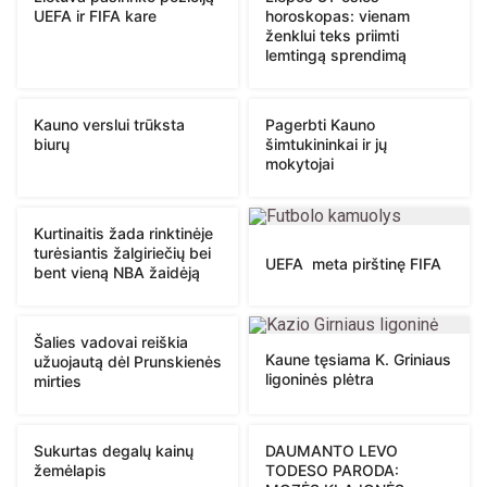
UEFA ir FIFA kare
horoskopas: vienam
ženklui teks priimti
lemtingą sprendimą
Kauno verslui trūksta
Pagerbti Kauno
biurų
šimtukininkai ir jų
mokytojai
Kurtinaitis žada rinktinėje
turėsiantis žalgiriečių bei
UEFA meta pirštinę FIFA
bent vieną NBA žaidėją
Šalies vadovai reiškia
Kaune tęsiama K. Griniaus
užuojautą dėl Prunskienės
ligoninės plėtra
mirties
Sukurtas degalų kainų
DAUMANTO LEVO
žemėlapis
TODESO PARODA: