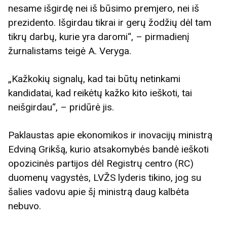
nesame išgirdę nei iš būsimo premjero, nei iš
prezidento. Išgirdau tikrai ir gerų žodžių dėl tam
tikrų darbų, kurie yra daromi“, – pirmadienį
žurnalistams teigė A. Veryga.
„Kažkokių signalų, kad tai būtų netinkami
kandidatai, kad reikėtų kažko kito ieškoti, tai
neišgirdau“, – pridūrė jis.
Paklaustas apie ekonomikos ir inovacijų ministrą
Edviną Grikšą, kurio atsakomybės bandė ieškoti
opozicinės partijos dėl Registrų centro (RC)
duomenų vagystės, LVŽS lyderis tikino, jog su
šalies vadovu apie šį ministrą daug kalbėta
nebuvo.