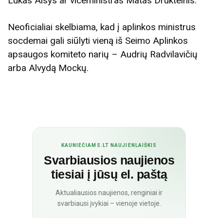
Lukas Alsys ar viceministras Matas Drukteinis.
Neoficialiai skelbiama, kad į aplinkos ministrus
socdemai gali siūlyti vieną iš Seimo Aplinkos
apsaugos komiteto narių – Audrių Radvilavičių
arba Alvydą Mockų.
KAUNIEČIAMS.LT NAUJIENLAIŠKIS
Svarbiausios naujienos
tiesiai į jūsų el. paštą
Aktualiausios naujienos, renginiai ir
svarbiausi įvykiai – vienoje vietoje.