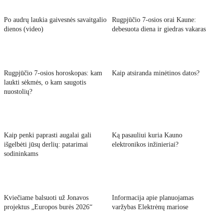
Po audrų laukia gaivesnės savaitgalio
Rugpjūčio 7-osios orai Kaune:
dienos (video)
debesuota diena ir giedras vakaras
Rugpjūčio 7-osios horoskopas: kam
Kaip atsiranda minėtinos datos?
laukti sėkmės, o kam saugotis
nuostolių?
Kaip penki paprasti augalai gali
Ką pasauliui kuria Kauno
išgelbėti jūsų derlių: patarimai
elektronikos inžinieriai?
sodininkams
Kviečiame balsuoti už Jonavos
Informacija apie planuojamas
projektus „Europos burės 2026“
varžybas Elektrėnų mariose