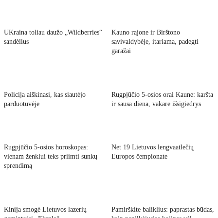
UKraina toliau daužo „Wildberries“
Kauno rajone ir Birštono
sandėlius
savivaldybėje, įtariama, padegti
garažai
Policija aiškinasi, kas siautėjo
Rugpjūčio 5-osios orai Kaune: karšta
parduotuvėje
ir sausa diena, vakare išsigiedrys
Rugpjūčio 5-osios horoskopas:
Net 19 Lietuvos lengvaatlečių
vienam ženklui teks priimti sunkų
Europos čempionate
sprendimą
Kinija smogė Lietuvos lazerių
Pamirškite baliklius: paprastas būdas,