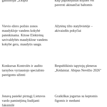
gamintojai „Ekspla“
kaip papilkėjusias kojines vėl
paversti akinančiai baltomis
Vievio ežero poilsio zonos
Ažytėnų tilto statybvietėje –
maudykloje vandens kokybė
akivaizdūs pokyčiai
patenkinama. Kitose Elektrėnų
savivaldybės maudyklose vandens
kokybė gera, maudytis saugu.
Konkursas Kontrolės ir audito
Respublikinis tapytojų pleneras
tarnybos vyriausiojo specialisto
„Kėdainiai. Abipus Nevėžio 2026“
pareigoms užimti
Jonavą pasiekė pirmąjį Lietuvos
Graikiškas jogurtas su keptomis
vardo paminėjimą liudijanti
figomis ir medumi
faksimilė