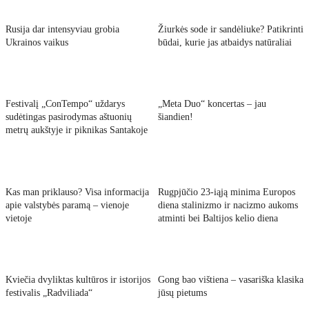
Rusija dar intensyviau grobia
Žiurkės sode ir sandėliuke? Patikrinti
Ukrainos vaikus
būdai, kurie jas atbaidys natūraliai
Festivalį „ConTempo“ uždarys
„Meta Duo“ koncertas – jau
sudėtingas pasirodymas aštuonių
šiandien!
metrų aukštyje ir piknikas Santakoje
Kas man priklauso? Visa informacija
Rugpjūčio 23-iąją minima Europos
apie valstybės paramą – vienoje
diena stalinizmo ir nacizmo aukoms
vietoje
atminti bei Baltijos kelio diena
Kviečia dvyliktas kultūros ir istorijos
Gong bao vištiena – vasariška klasika
festivalis „Radviliada“
jūsų pietums