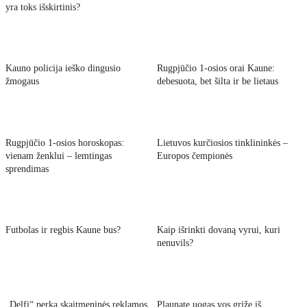
yra toks išskirtinis?
Kauno policija ieško dingusio
Rugpjūčio 1-osios orai Kaune:
žmogaus
debesuota, bet šilta ir be lietaus
Rugpjūčio 1-osios horoskopas:
Lietuvos kurčiosios tinklininkės –
vienam ženklui – lemtingas
Europos čempionės
sprendimas
Futbolas ir regbis Kaune bus?
Kaip išrinkti dovaną vyrui, kuri
nenuvils?
„Delfi“ perka skaitmeninės reklamos
Plaunate uogas vos grįžę iš