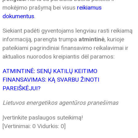
mokėjimo prašymą bei visus
reikiamus
dokumentus
.
Siekiant padėti gyventojams lengviau rasti reikiamą
informaciją, parengta trumpa
atmintinė
, kurioje
pateikiami pagrindiniai finansavimo reikalavimai ir
aktualios nuorodos kreipiantis dėl paramos:
ATMINTINĖ: SENŲ KATILŲ KEITIMO
FINANSAVIMAS: KĄ SVARBU ŽINOTI
PAREIŠKĖJUI?
Lietuvos energetikos agentūros pranešimas
Įvertinkite paslaugos suteikimą!
[Vertinimai:
0
Vidurkis:
0
]