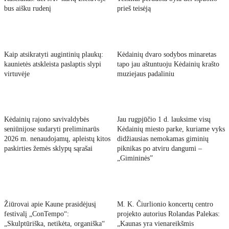
bus aišku rudenį
prieš teisėją
Kaip atsikratyti augintinių plaukų:
Kėdainių dvaro sodybos minaretas
kaunietės atskleista paslaptis slypi
tapo jau aštuntuoju Kėdainių krašto
virtuvėje
muziejaus padaliniu
Kėdainių rajono savivaldybės
Jau rugpjūčio 1 d. lauksime visų
seniūnijose sudaryti preliminarūs
Kėdainių miesto parke, kuriame vyks
2026 m. nenaudojamų, apleistų kitos
didžiausias nemokamas giminių
paskirties žemės sklypų sąrašai
piknikas po atviru dangumi –
„Gimininės”
Žiūrovai apie Kaune prasidėjusį
M. K. Čiurlionio koncertų centro
festivalį „ConTempo“:
projekto autorius Rolandas Palekas:
„Skulptūriška, netikėta, organiška“
„Kaunas yra vienareikšmis