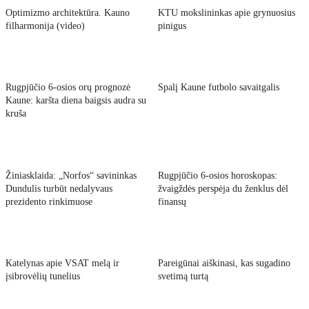
Optimizmo architektūra. Kauno
KTU mokslininkas apie grynuosius
filharmonija (video)
pinigus
Rugpjūčio 6-osios orų prognozė
Spalį Kaune futbolo savaitgalis
Kaune: karšta diena baigsis audra su
kruša
Žiniasklaida: „Norfos“ savininkas
Rugpjūčio 6-osios horoskopas:
Dundulis turbūt nedalyvaus
žvaigždės perspėja du ženklus dėl
prezidento rinkimuose
finansų
Katelynas apie VSAT melą ir
Pareigūnai aiškinasi, kas sugadino
įsibrovėlių tunelius
svetimą turtą