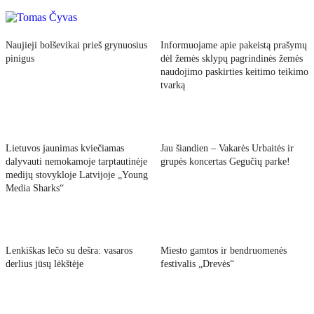
Naujieji bolševikai prieš grynuosius
Informuojame apie pakeistą prašymų
pinigus
dėl žemės sklypų pagrindinės žemės
naudojimo paskirties keitimo teikimo
tvarką
Lietuvos jaunimas kviečiamas
Jau šiandien – Vakarės Urbaitės ir
dalyvauti nemokamoje tarptautinėje
grupės koncertas Gegučių parke!
medijų stovykloje Latvijoje „Young
Media Sharks“
Lenkiškas lečo su dešra: vasaros
Miesto gamtos ir bendruomenės
derlius jūsų lėkštėje
festivalis „Drevės“