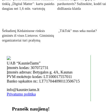
tinklą „Digital Matter“: kartu pasieks
parduotuvės? Sužinokite, kodėl tai
daugiau nei 1,6 mln. vartotojų
didžiausia klaida
Šeštadienį Kėdainiuose rinksis
„TikTok“ mus seka nuolat?
giminės iš visos Lietuvos: Gimininių
organizatoriai turi prašymą
UAB “Kauniečiams”
Įmonės kodas: 307072731
Įmonės adresas: Betygalos g. 4A, Kaunas
PVM mokėtojo kodas: LT100017557011
Banko sąskaitos nr.: LT717044090113506715
info@kaunieciams.lt
Privatumo politika
Pranešk naujieną!