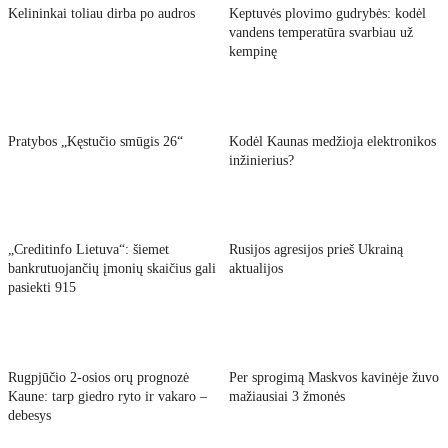
Kelininkai toliau dirba po audros
Keptuvės plovimo gudrybės: kodėl
vandens temperatūra svarbiau už
kempinę
Pratybos „Kęstučio smūgis 26“
Kodėl Kaunas medžioja elektronikos
inžinierius?
„Creditinfo Lietuva“: šiemet
Rusijos agresijos prieš Ukrainą
bankrutuojančių įmonių skaičius gali
aktualijos
pasiekti 915
Rugpjūčio 2-osios orų prognozė
Per sprogimą Maskvos kavinėje žuvo
Kaune: tarp giedro ryto ir vakaro –
mažiausiai 3 žmonės
debesys