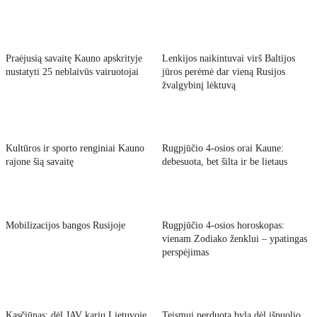
Praėjusią savaitę Kauno apskrityje
Lenkijos naikintuvai virš Baltijos
nustatyti 25 neblaivūs vairuotojai
jūros perėmė dar vieną Rusijos
žvalgybinį lėktuvą
Kultūros ir sporto renginiai Kauno
Rugpjūčio 4-osios orai Kaune:
rajone šią savaitę
debesuota, bet šilta ir be lietaus
Mobilizacijos bangos Rusijoje
Rugpjūčio 4-osios horoskopas:
vienam Zodiako ženklui – ypatingas
perspėjimas
Kasčiūnas: dėl JAV karių Lietuvoje
Teismui perduota byla dėl išpuolio