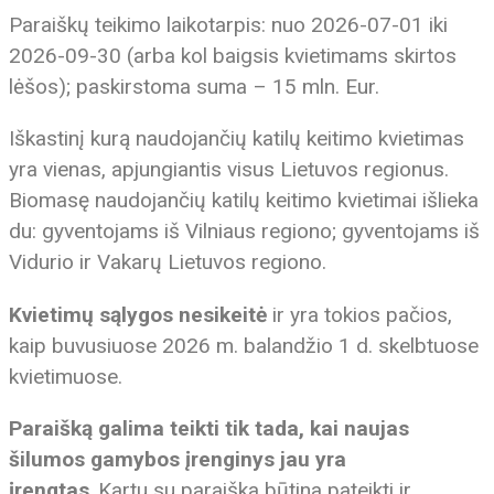
Paraiškų teikimo laikotarpis: nuo 2026-07-01 iki
2026-09-30 (arba kol baigsis kvietimams skirtos
lėšos); paskirstoma suma – 15 mln. Eur.
Iškastinį kurą naudojančių katilų keitimo kvietimas
yra vienas, apjungiantis visus Lietuvos regionus.
Biomasę naudojančių katilų keitimo kvietimai išlieka
du: gyventojams iš Vilniaus regiono; gyventojams iš
Vidurio ir Vakarų Lietuvos regiono.
Kvietimų sąlygos nesikeitė
ir yra tokios pačios,
kaip buvusiuose 2026 m. balandžio 1 d. skelbtuose
kvietimuose.
Paraišką galima teikti tik tada, kai naujas
šilumos gamybos įrenginys jau yra
įrengtas.
Kartu su paraiška būtina pateikti ir