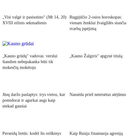
„Visi valgė ir pasisotino“ (Mt 14, 20)
Rugpjūčio 2-osios horoskopas:
XVIII eilinis sekmadienis
vienam ženklui žvaigždės siunčia
svarbų įspėjimą
„Kauno grūdų“ vadovas: verslui
„Kauno Žalgiris“ apgynė titulą
šiandien nebepakanka būti tik
mokesčių mokėtoju
Jūsų daržo paslaptys: trys vietos, kur
Nausėda prieš neteisėtus atėjūnus
pomidorai ir agurkai augs kaip
niekad gausiai
Perseidų lietūs: kodėl šis reiškinys
Kaip Rusija finansuoja agresiją