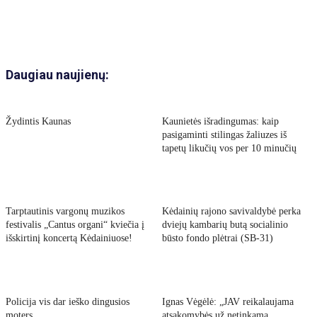
Daugiau naujienų:
Žydintis Kaunas
Kaunietės išradingumas: kaip
pasigaminti stilingas žaliuzes iš
tapetų likučių vos per 10 minučių
Tarptautinis vargonų muzikos
Kėdainių rajono savivaldybė perka
festivalis „Cantus organi“ kviečia į
dviejų kambarių butą socialinio
išskirtinį koncertą Kėdainiuose!
būsto fondo plėtrai (SB-31)
Policija vis dar ieško dingusios
Ignas Vėgėlė: „JAV reikalaujama
moters
atsakomybės už netinkamą