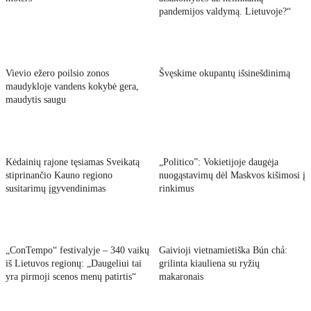
pandemijos valdymą. Lietuvoje?“
Vievio ežero poilsio zonos
Švęskime okupantų išsinešdinimą
maudykloje vandens kokybė gera,
maudytis saugu
Kėdainių rajone tęsiamas Sveikatą
„Politico”: Vokietijoje daugėja
stiprinančio Kauno regiono
nuogąstavimų dėl Maskvos kišimosi į
susitarimų įgyvendinimas
rinkimus
„ConTempo“ festivalyje – 340 vaikų
Gaivioji vietnamietiška Bún chả:
iš Lietuvos regionų: „Daugeliui tai
grilinta kiauliena su ryžių
yra pirmoji scenos menų patirtis“
makaronais