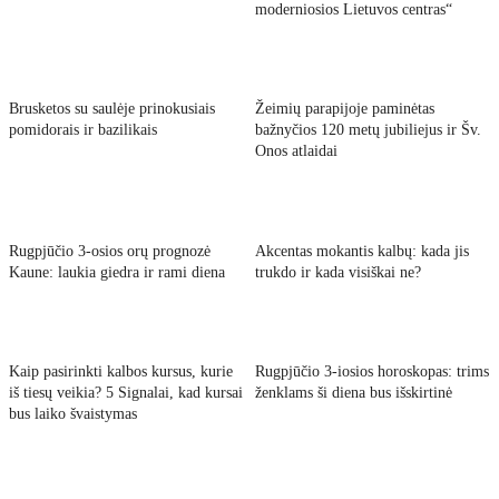
moderniosios Lietuvos centras“
Brusketos su saulėje prinokusiais
Žeimių parapijoje paminėtas
pomidorais ir bazilikais
bažnyčios 120 metų jubiliejus ir Šv.
Onos atlaidai
Rugpjūčio 3-osios orų prognozė
Akcentas mokantis kalbų: kada jis
Kaune: laukia giedra ir rami diena
trukdo ir kada visiškai ne?
Kaip pasirinkti kalbos kursus, kurie
Rugpjūčio 3-iosios horoskopas: trims
iš tiesų veikia? 5 Signalai, kad kursai
ženklams ši diena bus išskirtinė
bus laiko švaistymas