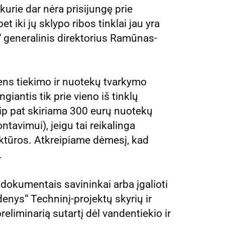
rie dar nėra prisijungę prie
t iki jų sklypo ribos tinklai jau yra
 generalinis direktorius Ramūnas-
ens tiekimo ir nuotekų tvarkymo
ngiantis tik prie vieno iš tinklų
ip pat skiriama 300 eurų nuotekų
tavimui), jeigu tai reikalinga
uktūros. Atkreipiame dėmesį, kad
.
dokumentais savininkai arba įgalioti
enys“ Techninį-projektų skyrių ir
eliminarią sutartį dėl vandentiekio ir