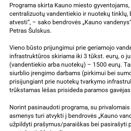
Programa skirta Kauno miesto gyventojams, ku
centralizuotų vandentiekio ir nuotekų tinklų, be
atvesti“, – sako bendrovės „Kauno vandenys“
Petras Šulskus.
Vieno būsto prijungimui prie geriamojo vand
infrastruktūros skiriama iki 3 tūkst. eurų, o ju
(vandentiekio arba nuotekų) – 1500 eurų. Ta
siurblio įrengimo darbams (pirkimui bei sumon
prisijungiant prie nuotekų tvarkymo infrastr
trūkstamas lėšas prisideda paramos gavėjas
Norint pasinaudoti programa, su privalomais 
asmenys turi atvykti į bendrovės „Kauno vand
užpildyti prašymus/paraiškas bei pasirašyti pr