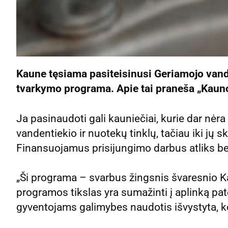
Kaune tęsiama pasiteisinusi Geriamojo vand
tvarkymo programa. Apie tai praneša „Kaun
Ja pasinaudoti gali kauniečiai, kurie dar nėra
vandentiekio ir nuotekų tinklų, tačiau iki jų sk
Finansuojamus prisijungimo darbus atliks 
„Ši programa – svarbus žingsnis švaresnio K
programos tikslas yra sumažinti į aplinką pate
gyventojams galimybes naudotis išvystyta, 