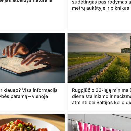
ie jas atbaidys natūraliai
sudėtingas pasirodymas a
metrų aukštyje ir piknikas
riklauso? Visa informacija
Rugpjūčio 23-iąją minima
tybės paramą – vienoje
diena stalinizmo ir naciz
atminti bei Baltijos kelio d