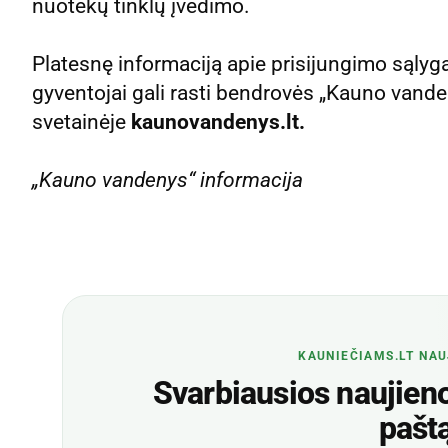
nuotekų tinklų įvedimo.
Platesnę informaciją apie prisijungimo sąlyg
gyventojai gali rasti bendrovės „Kauno vande
svetainėje
kaunovandenys.lt.
„Kauno vandenys“ informacija
KAUNIEČIAMS.LT NAU
Svarbiausios naujienos
pašt