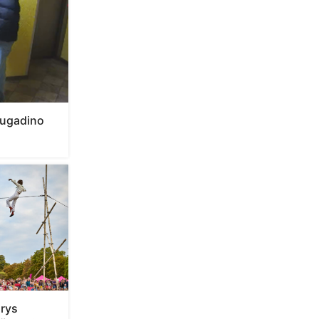
sugadino
arys