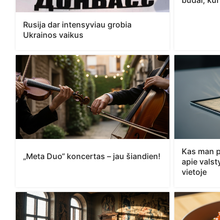
būdai, kur
Rusija dar intensyviau grobia
Ukrainos vaikus
Kas man p
„Meta Duo“ koncertas – jau šiandien!
apie vals
vietoje