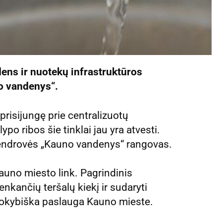
ens ir nuotekų infrastruktūros
o vandenys“.
 prisijungę prie centralizuotų
lypo ribos šie tinklai jau yra atvesti.
bendrovės „Kauno vandenys“ rangovas.
auno miesto link. Pagrindinis
nkančių teršalų kiekį ir sudaryti
kokybiška paslauga Kauno mieste.