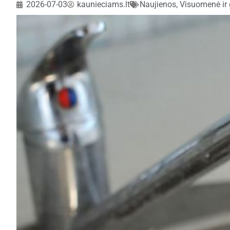
2026-07-03
kaunieciams.lt
Naujienos
,
Visuomenė ir