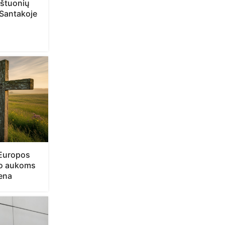
štuonių
 Santakoje
 Europos
mo aukoms
iena