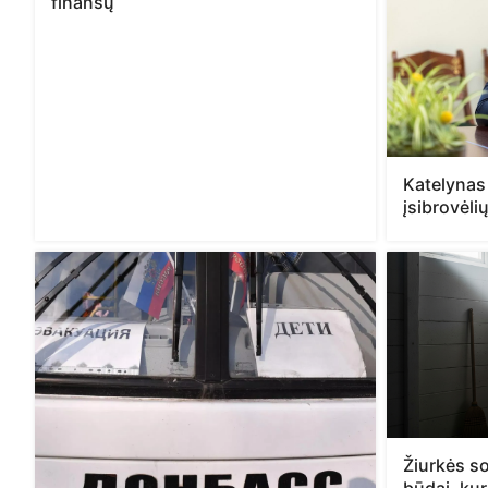
finansų
Katelynas
įsibrovėli
Žiurkės so