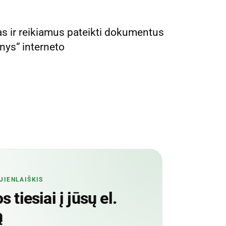
as ir reikiamus pateikti dokumentus
nys“ interneto
JIENLAIŠKIS
 tiesiai į jūsų el.
ą