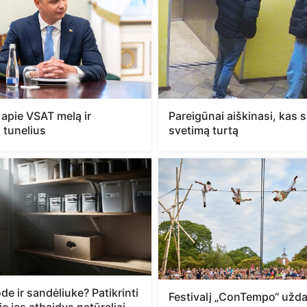
 apie VSAT melą ir
Pareigūnai aiškinasi, kas 
ų tunelius
svetimą turtą
de ir sandėliuke? Patikrinti
Festivalį „ConTempo“ užd