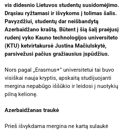
vis didesnio Lietuvos studentų susidomėjimo.
Drąsiau ryžtamasi ir išvykoms į tolimas šalis.
Pavyzdžiui, studentų dar neišbandytą
Azerbaidžano kraštą. Būtent į šią šalį praėjusį
rudenį vyko Kauno technologijos universiteto
(KTU) ketvirtakursė Justina Mačiulskytė,
parsivežusi pačius gražiausius įspūdžius.
Nors pagal „Erasmus+“ universitetui tai buvo
visiškai nauja kryptis, apskaitą studijuojanti
mergina nepabūgo iššūkio ir leidosi į nuotykių
pilną kelionę.
Azerbaidžanas traukė
Prieš išvykdama mergina ne kartą sulaukė