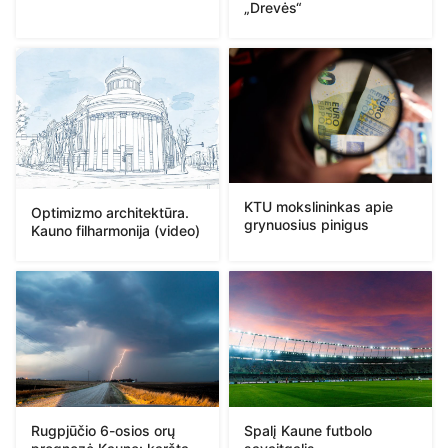
„Drevės“
KTU mokslininkas apie
Optimizmo architektūra.
grynuosius pinigus
Kauno filharmonija (video)
Rugpjūčio 6-osios orų
Spalį Kaune futbolo