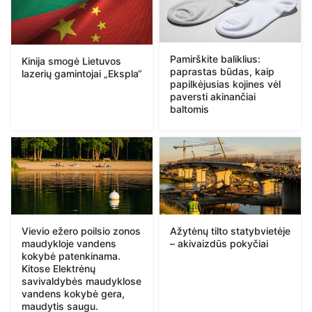
Pamirškite baliklius:
Kinija smogė Lietuvos
paprastas būdas, kaip
lazerių gamintojai „Ekspla“
papilkėjusias kojines vėl
paversti akinančiai
baltomis
Vievio ežero poilsio zonos
Ažytėnų tilto statybvietėje
maudykloje vandens
– akivaizdūs pokyčiai
kokybė patenkinama.
Kitose Elektrėnų
savivaldybės maudyklose
vandens kokybė gera,
maudytis saugu.