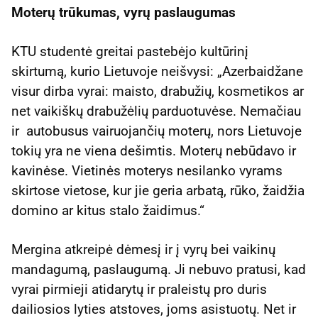
Moterų trūkumas, vyrų paslaugumas
KTU studentė greitai pastebėjo kultūrinį
skirtumą, kurio Lietuvoje neišvysi: „Azerbaidžane
visur dirba vyrai: maisto, drabužių, kosmetikos ar
net vaikiškų drabužėlių parduotuvėse. Nemačiau
ir autobusus vairuojančių moterų, nors Lietuvoje
tokių yra ne viena dešimtis. Moterų nebūdavo ir
kavinėse. Vietinės moterys nesilanko vyrams
skirtose vietose, kur jie geria arbatą, rūko, žaidžia
domino ar kitus stalo žaidimus.“
Mergina atkreipė dėmesį ir į vyrų bei vaikinų
mandagumą, paslaugumą. Ji nebuvo pratusi, kad
vyrai pirmieji atidarytų ir praleistų pro duris
dailiosios lyties atstoves, joms asistuotų. Net ir