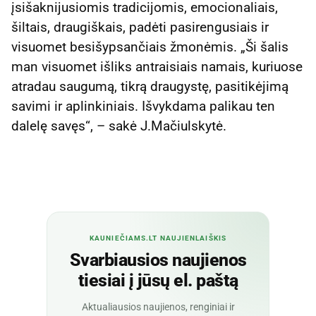
įsišaknijusiomis tradicijomis, emocionaliais,
šiltais, draugiškais, padėti pasirengusiais ir
visuomet besišypsančiais žmonėmis. „Ši šalis
man visuomet išliks antraisiais namais, kuriuose
atradau saugumą, tikrą draugystę, pasitikėjimą
savimi ir aplinkiniais. Išvykdama palikau ten
dalelę savęs“, – sakė J.Mačiulskytė.
KAUNIEČIAMS.LT NAUJIENLAIŠKIS
Svarbiausios naujienos
tiesiai į jūsų el. paštą
Aktualiausios naujienos, renginiai ir