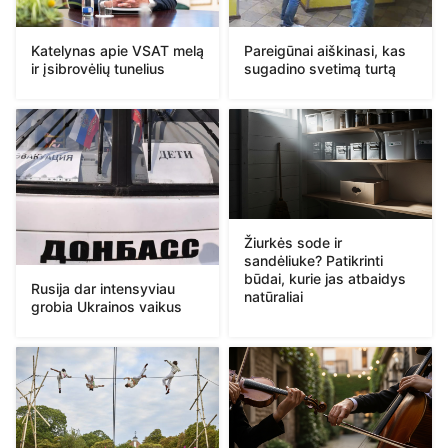
Katelynas apie VSAT melą
Pareigūnai aiškinasi, kas
ir įsibrovėlių tunelius
sugadino svetimą turtą
Žiurkės sode ir
sandėliuke? Patikrinti
būdai, kurie jas atbaidys
Rusija dar intensyviau
natūraliai
grobia Ukrainos vaikus