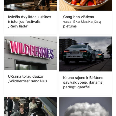
Kviečia dvyliktas kultūros
Gong bao vištiena –
ir istorijos festivalis
vasariška klasika jūsų
„Radviliada“
pietums
UKraina toliau daužo
Kauno rajone ir Birštono
„Wildberries“ sandėlius
savivaldybėje, įtariama,
padegti garažai