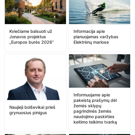
Kviečiame balsuoti už
Informacija apie
Jonavos projektus
planuojamas varžybas
„Europos burės 2026“
Elektrėnų mariose
Informuojame apie
pakeistą prašymų dėl
žemės sklypų
Naujieji bolševikai prieš
pagrindinės žemės
grynuosius pinigus
naudojimo paskirties
keitimo teikimo tvarką