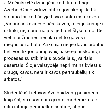
J.Mačiulskytė džiaugėsi, kad itin turtinga
Azerbaidžano virtuvė atitiko jos skonį. Ją tik
stebino tai, kad šalyje buvo sunku rasti kavos.
„Vietinėse kavinėse nėra kavos, o jeigu kurioje ir
užtinki, neįmanoma jos gerti dėl šlykštumo. Bet
vietiniai žmonės nesuka dėl to galvos ir
mėgaujasi arbata. Anksčiau negerdavau arbatos,
bet, vos tik jos paragavau, pakerėjo ir skonis, ir
procesas su stikliniais puodeliais, įvairiais
desertais. Šioje valstybėje nepriimtina kviestis
draugų kavos, nėra ir kavos pertraukėlių, tik
arbatos.“
Studentė iš Lietuvos Azerbaidžaną prisimena
kaip šalį su nuostabia gamta, modernizmu ir
gilia istorija persmelkta sostine, stipriai