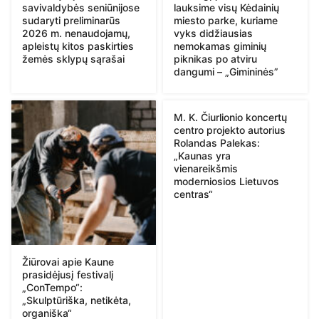
savivaldybės seniūnijose
lauksime visų Kėdainių
sudaryti preliminarūs
miesto parke, kuriame
2026 m. nenaudojamų,
vyks didžiausias
apleistų kitos paskirties
nemokamas giminių
žemės sklypų sąrašai
piknikas po atviru
dangumi – „Gimininės”
M. K. Čiurlionio koncertų
centro projekto autorius
Rolandas Palekas:
„Kaunas yra
vienareikšmis
moderniosios Lietuvos
centras“
Žiūrovai apie Kaune
prasidėjusį festivalį
„ConTempo“:
„Skulptūriška, netikėta,
organiška“