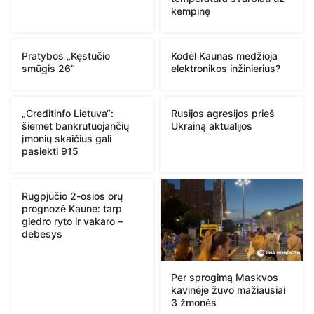
kempinę
Pratybos „Kęstučio
Kodėl Kaunas medžioja
smūgis 26“
elektronikos inžinierius?
„Creditinfo Lietuva“:
Rusijos agresijos prieš
šiemet bankrutuojančių
Ukrainą aktualijos
įmonių skaičius gali
pasiekti 915
Rugpjūčio 2-osios orų
prognozė Kaune: tarp
giedro ryto ir vakaro –
debesys
Per sprogimą Maskvos
kavinėje žuvo mažiausiai
3 žmonės