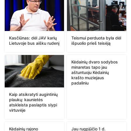
Kasčiūnas: dėl JAV karių
Teismui perduota byla dėl
Lietuvoje bus aišku rudenį
išpuolio prieš teisėją
Kėdainių dvaro sodybos
minaretas tapo jau
aštuntuoju Kėdainių
krašto muziejaus
padaliniu
Kaip atsikratyti augintinių
plaukų: kaunietės
atskleista paslaptis slypi
virtuvėje
Kėdainių rajono
Jau rugpjūčio 1 d.