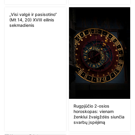
„Visi valgė ir pasisotino“
(Mt 14, 20) XVIII eilinis
sekmadienis
Rugpjūčio 2-osios
horoskopas: vienam
ženklui žvaigždės siunčia
svarbų įspėjimą