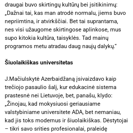
draugai buvo skirtingų kultūrų bei įsitikinimų:
„Dažnai tai, kas man atrodė normalu, jiems buvo
nepriimtina, ir atvirkščiai. Bet tai suprantama,
nes visi užaugome skirtingose aplinkose, mus
supo kitokia kultūra, taisyklės. Tad mainų
programos metu atradau daug naujų dalykų.“
Šiuolaikiškas universitetas
J.Mačiulskytė Azerbaidžaną įsivaizdavo kaip
trečiojo pasaulio šalį, kur edukacinė sistema
prastesnė nei Lietuvoje, bet, panašu, klydo:
„Žinojau, kad mokysiuosi geriausiame
valstybiniame universitete ADA, bet nemaniau,
kad jis toks modernus ir šiuolaikiškas. Dėstytojai
– tikri savo srities profesionalai, praleidę