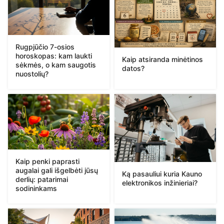
Rugpjūčio 7-osios
horoskopas: kam laukti
Kaip atsiranda minėtinos
sėkmės, o kam saugotis
datos?
nuostolių?
Kaip penki paprasti
augalai gali išgelbėti jūsų
Ką pasauliui kuria Kauno
derlių: patarimai
elektronikos inžinieriai?
sodininkams