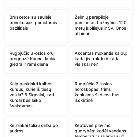
Brusketos su saulėje
Žeimių parapijoje
prinokusiais pomidorais ir
paminėtas bažnyčios 120
bazilikais
metų jubiliejus ir Šv. Onos
atlaidai
Rugpjūčio 3-osios orų
Akcentas mokantis kalbų:
prognozė Kaune: laukia
kada jis trukdo ir kada
giedra ir rami diena
visiškai ne?
Kaip pasirinkti kalbos
Rugpjūčio 3-iosios
kursus, kurie iš tiesų
horoskopas: trims
veikia? 5 Signalai, kad
ženklams ši diena bus
kursai bus laiko
išskirtinė
švaistymas
Kelininkai toliau dirba po
Keptuvės plovimo
audros
gudrybės: kodėl vandens
temperatūra svarbiau už