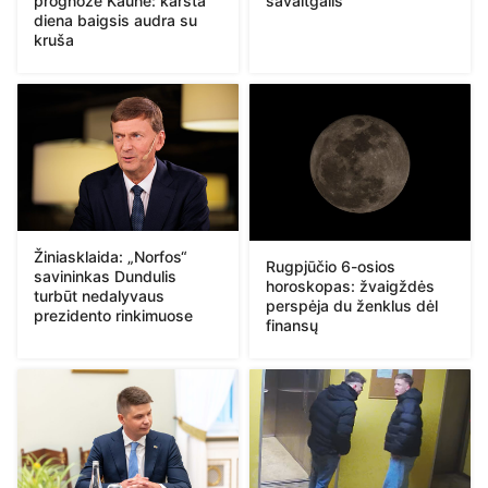
prognozė Kaune: karšta
savaitgalis
diena baigsis audra su
kruša
Žiniasklaida: „Norfos“
Rugpjūčio 6-osios
savininkas Dundulis
horoskopas: žvaigždės
turbūt nedalyvaus
perspėja du ženklus dėl
prezidento rinkimuose
finansų