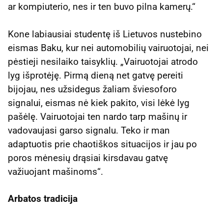
ar kompiuterio, nes ir ten buvo pilna kamerų.“
Kone labiausiai studentę iš Lietuvos nustebino
eismas Baku, kur nei automobilių vairuotojai, nei
pėstieji nesilaiko taisyklių. „Vairuotojai atrodo
lyg išprotėję. Pirmą dieną net gatvę pereiti
bijojau, nes užsidegus žaliam šviesoforo
signalui, eismas nė kiek pakito, visi lėkė lyg
pašėlę. Vairuotojai ten nardo tarp mašinų ir
vadovaujasi garso signalu. Teko ir man
adaptuotis prie chaotiškos situacijos ir jau po
poros mėnesių drąsiai kirsdavau gatvę
važiuojant mašinoms“.
Arbatos tradicija