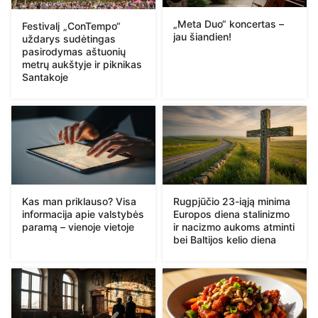
„Meta Duo“ koncertas –
Festivalį „ConTempo“
jau šiandien!
uždarys sudėtingas
pasirodymas aštuonių
metrų aukštyje ir piknikas
Santakoje
Kas man priklauso? Visa
Rugpjūčio 23-iąją minima
informacija apie valstybės
Europos diena stalinizmo
paramą – vienoje vietoje
ir nacizmo aukoms atminti
bei Baltijos kelio diena