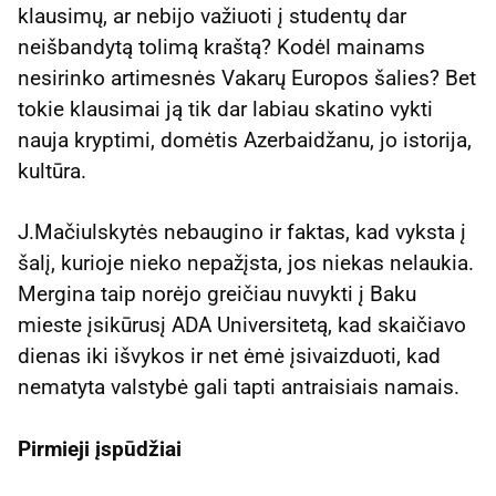
klausimų, ar nebijo važiuoti į studentų dar
neišbandytą tolimą kraštą? Kodėl mainams
nesirinko artimesnės Vakarų Europos šalies? Bet
tokie klausimai ją tik dar labiau skatino vykti
nauja kryptimi, domėtis Azerbaidžanu, jo istorija,
kultūra.
J.Mačiulskytės nebaugino ir faktas, kad vyksta į
šalį, kurioje nieko nepažįsta, jos niekas nelaukia.
Mergina taip norėjo greičiau nuvykti į Baku
mieste įsikūrusį ADA Universitetą, kad skaičiavo
dienas iki išvykos ir net ėmė įsivaizduoti, kad
nematyta valstybė gali tapti antraisiais namais.
Pirmieji įspūdžiai