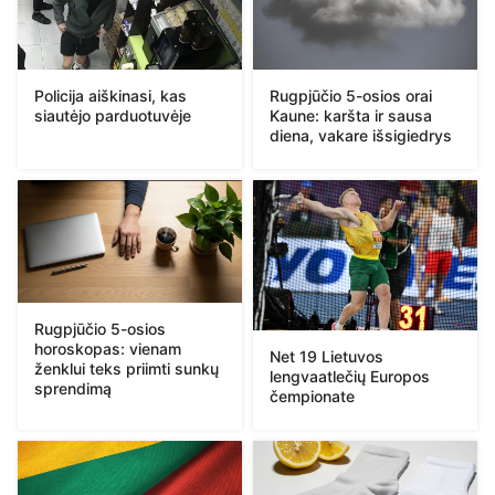
Policija aiškinasi, kas
Rugpjūčio 5-osios orai
siautėjo parduotuvėje
Kaune: karšta ir sausa
diena, vakare išsigiedrys
Rugpjūčio 5-osios
horoskopas: vienam
Net 19 Lietuvos
ženklui teks priimti sunkų
lengvaatlečių Europos
sprendimą
čempionate