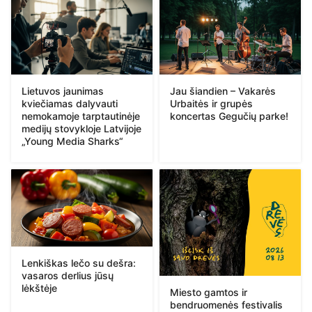
Lietuvos jaunimas
Jau šiandien – Vakarės
kviečiamas dalyvauti
Urbaitės ir grupės
nemokamoje tarptautinėje
koncertas Gegučių parke!
medijų stovykloje Latvijoje
„Young Media Sharks“
Lenkiškas lečo su dešra:
vasaros derlius jūsų
lėkštėje
Miesto gamtos ir
bendruomenės festivalis