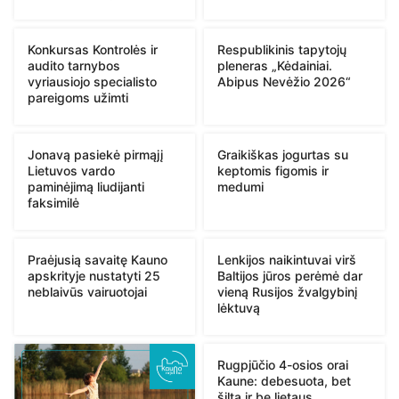
Konkursas Kontrolės ir
Respublikinis tapytojų
audito tarnybos
pleneras „Kėdainiai.
vyriausiojo specialisto
Abipus Nevėžio 2026“
pareigoms užimti
Jonavą pasiekė pirmąjį
Graikiškas jogurtas su
Lietuvos vardo
keptomis figomis ir
paminėjimą liudijanti
medumi
faksimilė
Praėjusią savaitę Kauno
Lenkijos naikintuvai virš
apskrityje nustatyti 25
Baltijos jūros perėmė dar
neblaivūs vairuotojai
vieną Rusijos žvalgybinį
lėktuvą
Rugpjūčio 4-osios orai
Kaune: debesuota, bet
šilta ir be lietaus