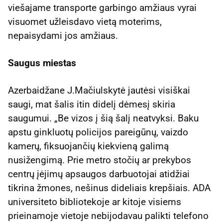
viešajame transporte garbingo amžiaus vyrai
visuomet užleisdavo vietą moterims,
nepaisydami jos amžiaus.
Saugus miestas
Azerbaidžane J.Mačiulskytė jautėsi visiškai
saugi, mat šalis itin didelį dėmesį skiria
saugumui. „Be vizos į šią šalį neatvyksi. Baku
apstu ginkluotų policijos pareigūnų, vaizdo
kamerų, fiksuojančių kiekvieną galimą
nusižengimą. Prie metro stočių ar prekybos
centrų įėjimų apsaugos darbuotojai atidžiai
tikrina žmones, nešinus dideliais krepšiais. ADA
universiteto bibliotekoje ar kitoje visiems
prieinamoje vietoje nebijodavau palikti telefono