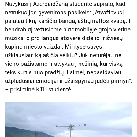
Nuvykusi į Azerbaidžaną studentė suprato, kad
netrukus jos gyvenimas pasikeis: „Atvažiavusi
pajutau tikrą karščio bangą, aštrų naftos kvapą. Į
bendrabutį vežusiame automobilyje grojo vietinė
muzika, o pro langus atsivėrė didelio ir šviesų
kupino miesto vaizdai. Mintyse savęs
užklausiau: ką aš čia veikiu? Juk neturėjau nė
vieno pažįstamo ir atvykau į nežinią, kur viską
teks kurtis nuo pradžių. Laimei, nepasidaviau
užplūdusiai emocijai ir užsispyriau judėti pirmyn“,
– prisiminė KTU studentė.