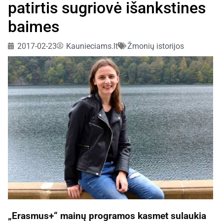
patirtis sugriovė išankstines
baimes
2017-02-23
Kaunieciams.lt
Žmonių istorijos
„Erasmus+“ mainų programos kasmet sulaukia