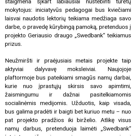
staigmena šįkart labiausiai nustebinti turėtų
mokytojus: iniciatyvūs pedagogai bus kviečiami
laisvai naudotis lektorių teikiama medžiaga savo
darbe, o pravedę kūrybingą pamoką, pretenduos į
projekto Geriausio draugo „Swedbank“ teikiamus
prizus.
Neužmiršti ir praėjusiais metais projekte taip
aktyviai dalyvavę moksleiviai. Naujojoje
plaftormoje bus pateikiami smagūs namų darbai,
kurie nuo įprastųjų skirsis savo apimtimi,
žaismingumu ir dažnai pasitelkiamomis
socialinėmis medijomis. Užduotis, kaip visada,
bus galima pradėti ir baigti bet kuriuo metu – nuo
pat projekto pradžios iki birželio. Atlikę visus
namų darbus, pretenduoja laimėti „Swedbank“