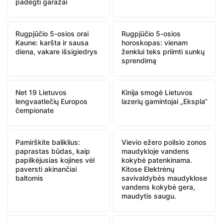
padegti garažai
Rugpjūčio 5-osios orai
Rugpjūčio 5-osios
Kaune: karšta ir sausa
horoskopas: vienam
diena, vakare išsigiedrys
ženklui teks priimti sunkų
sprendimą
Net 19 Lietuvos
Kinija smogė Lietuvos
lengvaatlečių Europos
lazerių gamintojai „Ekspla“
čempionate
Pamirškite baliklius:
Vievio ežero poilsio zonos
paprastas būdas, kaip
maudykloje vandens
papilkėjusias kojines vėl
kokybė patenkinama.
paversti akinančiai
Kitose Elektrėnų
baltomis
savivaldybės maudyklose
vandens kokybė gera,
maudytis saugu.