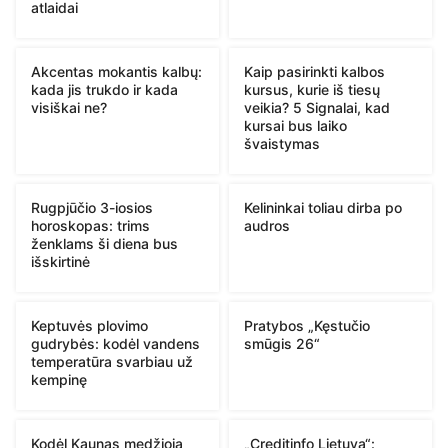
atlaidai
Akcentas mokantis kalbų:
Kaip pasirinkti kalbos
kada jis trukdo ir kada
kursus, kurie iš tiesų
visiškai ne?
veikia? 5 Signalai, kad
kursai bus laiko
švaistymas
Rugpjūčio 3-iosios
Kelininkai toliau dirba po
horoskopas: trims
audros
ženklams ši diena bus
išskirtinė
Keptuvės plovimo
Pratybos „Kęstučio
gudrybės: kodėl vandens
smūgis 26“
temperatūra svarbiau už
kempinę
Kodėl Kaunas medžioja
„Creditinfo Lietuva“: