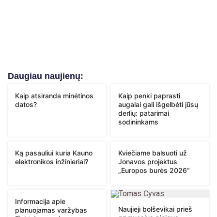
Daugiau naujienų:
Kaip atsiranda minėtinos
Kaip penki paprasti
datos?
augalai gali išgelbėti jūsų
derlių: patarimai
sodininkams
Ką pasauliui kuria Kauno
Kviečiame balsuoti už
elektronikos inžinieriai?
Jonavos projektus
„Europos burės 2026“
Informacija apie
Naujieji bolševikai prieš
planuojamas varžybas