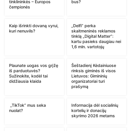
tinklininkės – Europos
bus?
čempionės
Kaip išrinkti dovaną vyrui,
„Delfi“ perka
kuri nenuvils?
skaitmeninės reklamos
tinklą „Digital Matter“:
kartu pasieks daugiau nei
1,6 mln. vartotojų
Plaunate uogas vos grįžę
Šeštadienį Kėdainiuose
iš parduotuvės?
rinksis giminės iš visos
Sužinokite, kodėl tai
Lietuvos: Gimininių
didžiausia klaida
organizatoriai turi
prašymą
„TikTok“ mus seka
Informacija dėl socialinių
nuolat?
kortelių ir donacijų
skyrimo 2026 metams