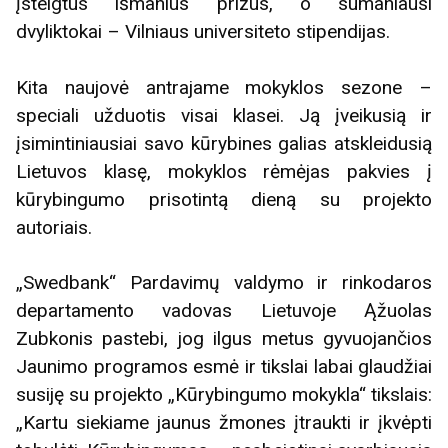
įsteigtus išmanius prizus, o sumaniausi
dvyliktokai – Vilniaus universiteto stipendijas.
Kita naujovė antrajame mokyklos sezone –
speciali užduotis visai klasei. Ją įveikusią ir
įsimintiniausiai savo kūrybines galias atskleidusią
Lietuvos klasę, mokyklos rėmėjas pakvies į
kūrybingumo prisotintą dieną su projekto
autoriais.
„Swedbank“ Pardavimų valdymo ir rinkodaros
departamento vadovas Lietuvoje Ąžuolas
Zubkonis pastebi, jog ilgus metus gyvuojančios
Jaunimo programos esmė ir tikslai labai glaudžiai
susiję su projekto „Kūrybingumo mokykla“ tikslais:
„Kartu siekiame jaunus žmones įtraukti ir įkvėpti