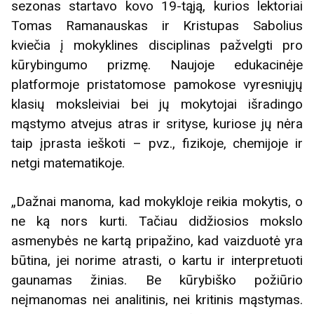
sezonas startavo kovo 19-tąją, kurios lektoriai
Tomas Ramanauskas ir Kristupas Sabolius
kviečia į mokyklines disciplinas pažvelgti pro
kūrybingumo prizmę. Naujoje edukacinėje
platformoje pristatomose pamokose vyresniųjų
klasių moksleiviai bei jų mokytojai išradingo
mąstymo atvejus atras ir srityse, kuriose jų nėra
taip įprasta ieškoti – pvz., fizikoje, chemijoje ir
netgi matematikoje.
„Dažnai manoma, kad mokykloje reikia mokytis, o
ne ką nors kurti. Tačiau didžiosios mokslo
asmenybės ne kartą pripažino, kad vaizduotė yra
būtina, jei norime atrasti, o kartu ir interpretuoti
gaunamas žinias. Be kūrybiško požiūrio
neįmanomas nei analitinis, nei kritinis mąstymas.