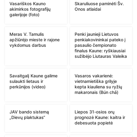
Vasariškos Kauno
Skaruliuose paminėti Šv.
akimirkos fotografijų
Onos atlaidai
galerijoje (foto)
Meras V. Tamulis
Penki jaunieji Lietuvos
apžiūrėjo mieste ir rajone
penkiakovininkai pateko į
vykdomus darbus
pasaulio čempionato
finalus Kaune: ryškiausiai
sužibėjo Liutauras Valeika
Savaitgalį Kaune galime
Vasaros vakarienė:
sulaukti lietaus ir
vietnamietiška grilyje
perkūnijos (video)
kepta kiauliena su ryžių
makaronais (Bún chả)
JAV bando sistemą
Liepos 31-osios orų
„Dievų plaktukas“
prognozė Kaune: kaitra ir
debesuota popietė