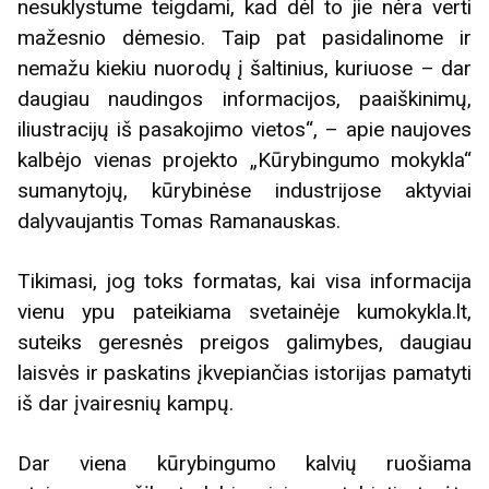
nesuklystume teigdami, kad dėl to jie nėra verti
mažesnio dėmesio. Taip pat pasidalinome ir
nemažu kiekiu nuorodų į šaltinius, kuriuose – dar
daugiau naudingos informacijos, paaiškinimų,
iliustracijų iš pasakojimo vietos“, – apie naujoves
kalbėjo vienas projekto „Kūrybingumo mokykla“
sumanytojų, kūrybinėse industrijose aktyviai
dalyvaujantis Tomas Ramanauskas.
Tikimasi, jog toks formatas, kai visa informacija
vienu ypu pateikiama svetainėje kumokykla.lt,
suteiks geresnės preigos galimybes, daugiau
laisvės ir paskatins įkvepiančias istorijas pamatyti
iš dar įvairesnių kampų.
Dar viena kūrybingumo kalvių ruošiama