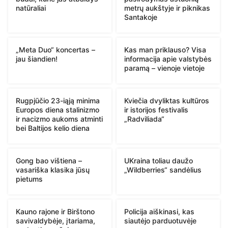
natūraliai
metrų aukštyje ir piknikas
Santakoje
„Meta Duo“ koncertas –
Kas man priklauso? Visa
jau šiandien!
informacija apie valstybės
paramą – vienoje vietoje
Rugpjūčio 23-iąją minima
Kviečia dvyliktas kultūros
Europos diena stalinizmo
ir istorijos festivalis
ir nacizmo aukoms atminti
„Radviliada“
bei Baltijos kelio diena
Gong bao vištiena –
UKraina toliau daužo
vasariška klasika jūsų
„Wildberries“ sandėlius
pietums
Kauno rajone ir Birštono
Policija aiškinasi, kas
savivaldybėje, įtariama,
siautėjo parduotuvėje