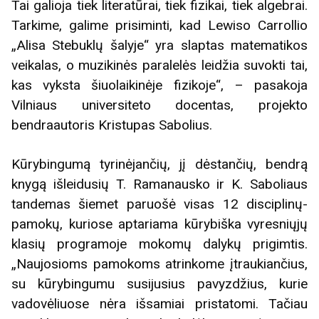
Tai galioja tiek literatūrai, tiek fizikai, tiek algebrai.
Tarkime, galime prisiminti, kad Lewiso Carrollio
„Alisa Stebuklų šalyje“ yra slaptas matematikos
veikalas, o muzikinės paralelės leidžia suvokti tai,
kas vyksta šiuolaikinėje fizikoje“, – pasakoja
Vilniaus universiteto docentas, projekto
bendraautoris Kristupas Sabolius.
Kūrybingumą tyrinėjančių, jį dėstančių, bendrą
knygą išleidusių T. Ramanausko ir K. Saboliaus
tandemas šiemet paruošė visas 12 disciplinų-
pamokų, kuriose aptariama kūrybiška vyresniųjų
klasių programoje mokomų dalykų prigimtis.
„Naujosioms pamokoms atrinkome įtraukiančius,
su kūrybingumu susijusius pavyzdžius, kurie
vadovėliuose nėra išsamiai pristatomi. Tačiau