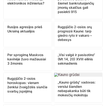
elektronikos inžinierius?
šiemet bankrutuojančių
įmonių skaičius gali
pasiekti 915
Rusijos agresijos prieš
Rugpjūčio 2-osios orų
Ukrainą aktualijos
prognozė Kaune: tarp
giedro ryto ir vakaro –
debesys
Per sprogimą Maskvos
„Visi valgė ir pasisotino“
kavinėje žuvo mažiausiai
(Mt 14, 20) XVIII eilinis
3 žmonės
sekmadienis
Rugpjūčio 2-osios
„Kauno grūdų“ vadovas:
horoskopas: vienam
verslui šiandien
ženklui žvaigždės siunčia
nebepakanka būti tik
svarbų įspėjimą
mokesčių mokėtoju