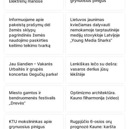
grynuosius pinigus
Elektrėnų mariose
Informuojame apie
Lietuvos jaunimas
pakeistą prašymų dėl
kviečiamas dalyvauti
žemės sklypų
nemokamoje tarptautinėje
pagrindinės žemės
medijų stovykloje Latvijoje
naudojimo paskirties
„Young Media Sharks“
keitimo teikimo tvarką
Jau šiandien – Vakarės
Lenkiškas lečo su dešra:
Urbaitės ir grupės
vasaros derlius jūsų
koncertas Gegučių parke!
lėkštėje
Miesto gamtos ir
Optimizmo architektūra.
bendruomenės festivalis
Kauno filharmonija (video)
„Drevės“
KTU mokslininkas apie
Rugpjūčio 6-osios orų
grynuosius pinigus
prognozė Kaune: karšta