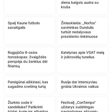
diena baigsis audra su
kruša
Spalį Kaune futbolo
Žiniasklaida: „Norfos“
savaitgalis
savininkas Dundulis
turbūt nedalyvaus
prezidento rinkimuose
Rugpjūčio 6-osios
Katelynas apie VSAT melą
horoskopas: žvaigždės
ir įsibrovėlių tunelius
perspėja du ženklus dėl
finansų
Pareigūnai aiškinasi, kas
Rusija dar intensyviau
sugadino svetimą turtą
grobia Ukrainos vaikus
Žiurkės sode ir
Festivalį „ConTempo“
sandėliuke? Patikrinti
uždarys sudėtingas
būdai, kurie jas atbaidys
pasirodymas aštuonių