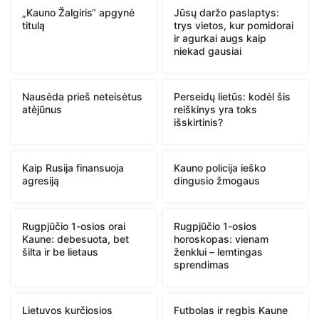
„Kauno Žalgiris“ apgynė
Jūsų daržo paslaptys:
titulą
trys vietos, kur pomidorai
ir agurkai augs kaip
niekad gausiai
Nausėda prieš neteisėtus
Perseidų lietūs: kodėl šis
atėjūnus
reiškinys yra toks
išskirtinis?
Kaip Rusija finansuoja
Kauno policija ieško
agresiją
dingusio žmogaus
Rugpjūčio 1-osios orai
Rugpjūčio 1-osios
Kaune: debesuota, bet
horoskopas: vienam
šilta ir be lietaus
ženklui – lemtingas
sprendimas
Lietuvos kurčiosios
Futbolas ir regbis Kaune