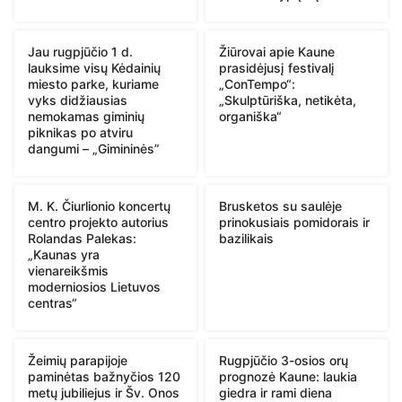
Jau rugpjūčio 1 d.
Žiūrovai apie Kaune
lauksime visų Kėdainių
prasidėjusį festivalį
miesto parke, kuriame
„ConTempo“:
vyks didžiausias
„Skulptūriška, netikėta,
nemokamas giminių
organiška“
piknikas po atviru
dangumi – „Gimininės”
M. K. Čiurlionio koncertų
Brusketos su saulėje
centro projekto autorius
prinokusiais pomidorais ir
Rolandas Palekas:
bazilikais
„Kaunas yra
vienareikšmis
moderniosios Lietuvos
centras“
Žeimių parapijoje
Rugpjūčio 3-osios orų
paminėtas bažnyčios 120
prognozė Kaune: laukia
metų jubiliejus ir Šv. Onos
giedra ir rami diena