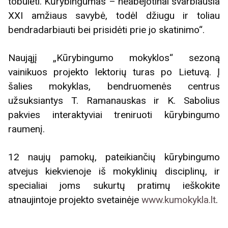
tobulėti. Kūrybingumas – neabejotinai svarbiausia
XXI amžiaus savybė, todėl džiugu ir toliau
bendradarbiauti bei prisidėti prie jo skatinimo“.
Naująjį „Kūrybingumo mokyklos“ sezoną
vainikuos projekto lektorių turas po Lietuvą. Į
šalies mokyklas, bendruomenės centrus
užsuksiantys T. Ramanauskas ir K. Sabolius
pakvies interaktyviai treniruoti kūrybingumo
raumenį.
12 naujų pamokų, pateikiančių kūrybingumo
atvejus kiekvienoje iš mokyklinių disciplinų, ir
specialiai joms sukurtų pratimų ieškokite
atnaujintoje projekto svetainėje
www.kumokykla.lt
.