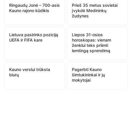
Ringaudų Jonė – 700-asis
Prieš 35 metus sovietai
Kauno rajono kūdikis
įvykdė Medininkų
žudynes
Lietuva pasirinko poziciją
Liepos 31-osios
UEFA ir FIFA kare
horoskopas: vienam
ženklui teks priimti
lemtingą sprendimą
Kauno verslui trūksta
Pagerbti Kauno
biurų
šimtukininkai ir jų
mokytojai