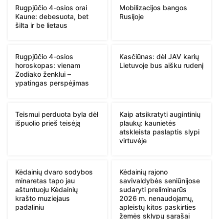
Rugpjūčio 4-osios orai
Mobilizacijos bangos
Kaune: debesuota, bet
Rusijoje
šilta ir be lietaus
Rugpjūčio 4-osios
Kasčiūnas: dėl JAV karių
horoskopas: vienam
Lietuvoje bus aišku rudenį
Zodiako ženklui –
ypatingas perspėjimas
Teismui perduota byla dėl
Kaip atsikratyti augintinių
išpuolio prieš teisėją
plaukų: kaunietės
atskleista paslaptis slypi
virtuvėje
Kėdainių dvaro sodybos
Kėdainių rajono
minaretas tapo jau
savivaldybės seniūnijose
aštuntuoju Kėdainių
sudaryti preliminarūs
krašto muziejaus
2026 m. nenaudojamų,
padaliniu
apleistų kitos paskirties
žemės sklypų sąrašai