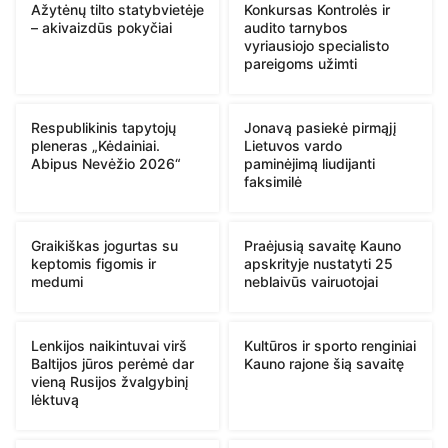
Ažytėnų tilto statybvietėje
Konkursas Kontrolės ir
– akivaizdūs pokyčiai
audito tarnybos
vyriausiojo specialisto
pareigoms užimti
Respublikinis tapytojų
Jonavą pasiekė pirmąjį
pleneras „Kėdainiai.
Lietuvos vardo
Abipus Nevėžio 2026“
paminėjimą liudijanti
faksimilė
Graikiškas jogurtas su
Praėjusią savaitę Kauno
keptomis figomis ir
apskrityje nustatyti 25
medumi
neblaivūs vairuotojai
Lenkijos naikintuvai virš
Kultūros ir sporto renginiai
Baltijos jūros perėmė dar
Kauno rajone šią savaitę
vieną Rusijos žvalgybinį
lėktuvą