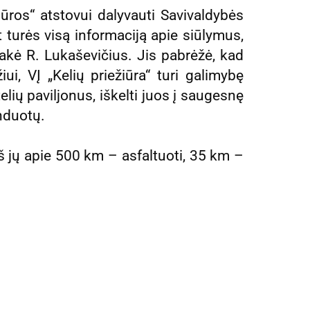
iūros“ atstovui dalyvauti Savivaldybės
 turės visą informaciją apie siūlymus,
sakė R. Lukaševičius. Jis pabrėžė, kad
iui, VĮ „Kelių priežiūra“ turi galimybę
elių paviljonus, iškelti juos į saugesnę
nduotų.
iš jų apie 500 km – asfaltuoti, 35 km –