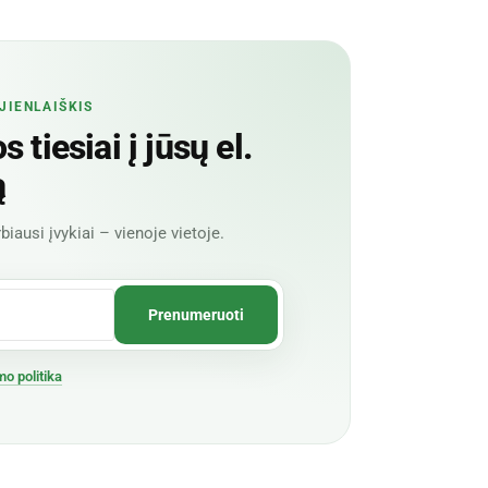
JIENLAIŠKIS
 tiesiai į jūsų el.
ą
biausi įvykiai – vienoje vietoje.
mo politika