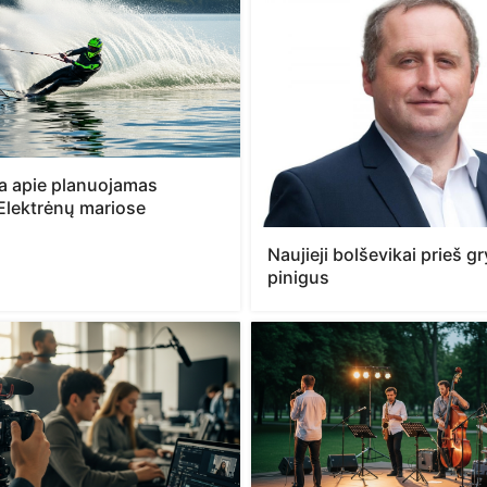
ja apie planuojamas
Elektrėnų mariose
Naujieji bolševikai prieš 
pinigus