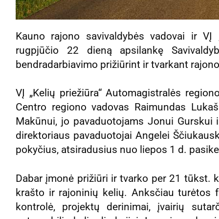
Kauno rajono savivaldybės vadovai ir VĮ „
rugpjūčio 22 dieną apsilankę Savivaldyb
bendradarbiavimo prižiūrint ir tvarkant rajono
VĮ „Kelių priežiūra“ Automagistralės regio
Centro regiono vadovas Raimundas Lukašev
Makūnui, jo pavaduotojams Jonui Gurskui ir
direktoriaus pavaduotojai Angelei Ščiukaus
pokyčius, atsiradusius nuo liepos 1 d. pasike
Dabar įmonė prižiūri ir tvarko per 21 tūkst.
krašto ir rajoninių kelių. Anksčiau turėtos 
kontrolė, projektų derinimai, įvairių sut