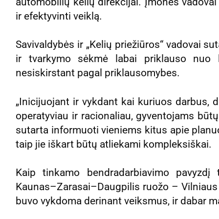
automobilių kelių direkcijai. Įmonės vadovai į
ir efektyvinti veiklą.
Savivaldybės ir „Kelių priežiūros“ vadovai sut
ir tvarkymo sėkmė labai priklauso nuo b
nesiskirstant pagal priklausomybes.
„Inicijuojant ir vykdant kai kuriuos darbus, 
operatyviau ir racionaliau, gyventojams būt
sutarta informuoti vieniems kitus apie plan
taip jie iškart būtų atliekami kompleksiškai.
Kaip tinkamo bendradarbiavimo pavyzdį ta
Kaunas–Zarasai–Daugpilis ruožo – Vilniaus 
buvo vykdoma derinant veiksmus, ir dabar m