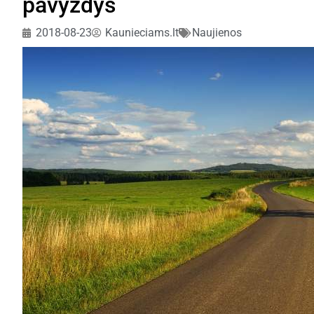
pavyzdys
2018-08-23
Kaunieciams.lt
Naujienos