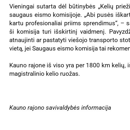
Vieningai sutarta dėl būtinybės „Kelių priež
saugaus eismo komisijoje. „Abi pusės iškart
kartu profesionaliai priims sprendimus“, – 
ši komisija turi išskirtinį vaidmenį. Pavyzdž
atnaujinti ar pastatyti viešojo transporto stot
vietą, jei Saugaus eismo komisija tai rekome
Kauno rajone iš viso yra per 1800 km kelių, 
magistralinio kelio ruožas.
Kauno rajono savivaldybės informacija