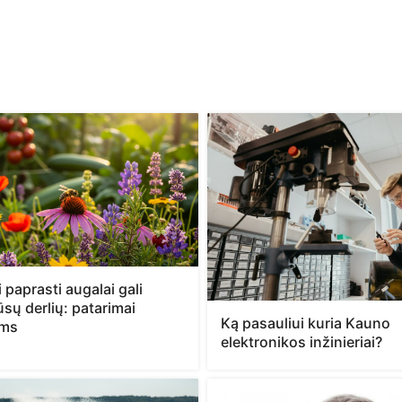
 paprasti augalai gali
jūsų derlių: patarimai
Ką pasauliui kuria Kauno
ams
elektronikos inžinieriai?