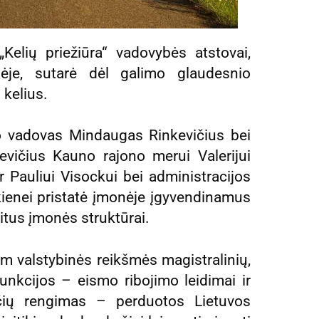
Kelių priežiūra“ vadovybės atstovai,
ėje, sutarė dėl galimo glaudesnio
 kelius.
no vadovas Mindaugas Rinkevičius bei
ičius Kauno rajono merui Valerijui
 Pauliui Visockui bei administracijos
kienei pristatė įmonėje įgyvendinamus
itus įmonės struktūrai.
 km valstybinės reikšmės magistralinių,
funkcijos – eismo ribojimo leidimai ir
arčių rengimas – perduotos Lietuvos