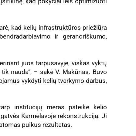
sitikinę, kad pokyčiai leis optimizuoti
arė, kad kelių infrastruktūros priežiūra
endradarbiavimo ir geranoriškumo,
derinant juos tarpusavyje, viskas vyktų
ų tik nauda“, – sakė V. Makūnas. Buvo
uojamus vykdyti kelių tvarkymo darbus,
rp institucijų meras pateikė kelio
gatvės Karmėlavoje rekonstrukciją. Ji
atomas puikus rezultatas.