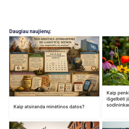
Daugiau naujienų:
Kaip penki
išgelbėti 
sodinink
Kaip atsiranda minėtinos datos?