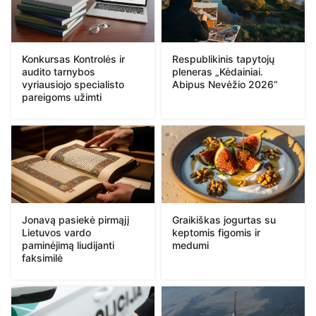
Konkursas Kontrolės ir
Respublikinis tapytojų
audito tarnybos
pleneras „Kėdainiai.
vyriausiojo specialisto
Abipus Nevėžio 2026“
pareigoms užimti
Jonavą pasiekė pirmąjį
Graikiškas jogurtas su
Lietuvos vardo
keptomis figomis ir
paminėjimą liudijanti
medumi
faksimilė