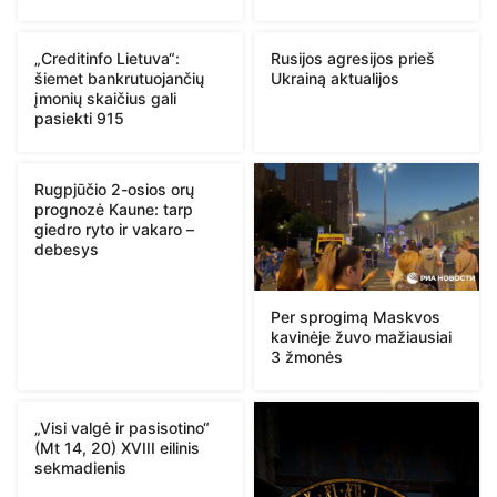
„Creditinfo Lietuva“:
Rusijos agresijos prieš
šiemet bankrutuojančių
Ukrainą aktualijos
įmonių skaičius gali
pasiekti 915
Rugpjūčio 2-osios orų
prognozė Kaune: tarp
giedro ryto ir vakaro –
debesys
Per sprogimą Maskvos
kavinėje žuvo mažiausiai
3 žmonės
„Visi valgė ir pasisotino“
(Mt 14, 20) XVIII eilinis
sekmadienis