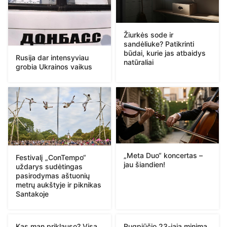
Žiurkės sode ir
sandėliuke? Patikrinti
būdai, kurie jas atbaidys
Rusija dar intensyviau
natūraliai
grobia Ukrainos vaikus
„Meta Duo“ koncertas –
Festivalį „ConTempo“
jau šiandien!
uždarys sudėtingas
pasirodymas aštuonių
metrų aukštyje ir piknikas
Santakoje
Kas man priklauso? Visa
Rugpjūčio 23-iąją minima