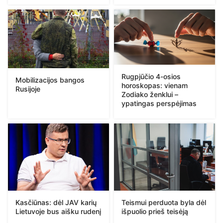
Rugpjūčio 4-osios
Mobilizacijos bangos
horoskopas: vienam
Rusijoje
Zodiako ženklui –
ypatingas perspėjimas
Kasčiūnas: dėl JAV karių
Teismui perduota byla dėl
Lietuvoje bus aišku rudenį
išpuolio prieš teisėją