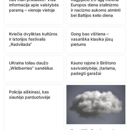
informacija apie valstybės
Europos diena stalinizmo
paramą – vienoje vietoje
ir nacizmo aukoms atminti
bei Baltijos kelio diena
Kviečia dvyliktas kultūros
Gong bao vištiena –
ir istorijos festivalis
vasariška klasika jūsų
„Radviliada“
pietums
UKraina toliau daužo
Kauno rajone ir Birštono
„Wildberries“ sandėlius
savivaldybėje, įtariama,
padegti garažai
Policija aiškinasi, kas
siautėjo parduotuvėje