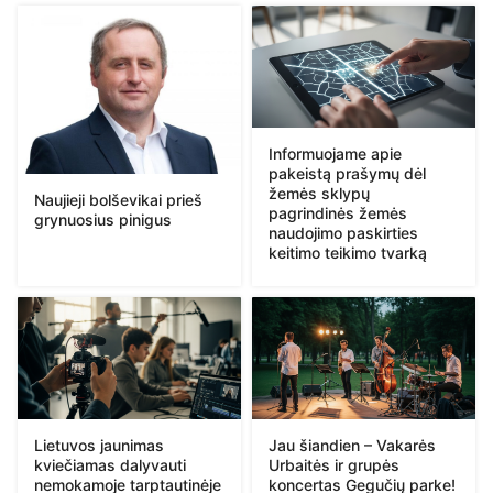
Informuojame apie
pakeistą prašymų dėl
žemės sklypų
Naujieji bolševikai prieš
pagrindinės žemės
grynuosius pinigus
naudojimo paskirties
keitimo teikimo tvarką
Lietuvos jaunimas
Jau šiandien – Vakarės
kviečiamas dalyvauti
Urbaitės ir grupės
nemokamoje tarptautinėje
koncertas Gegučių parke!