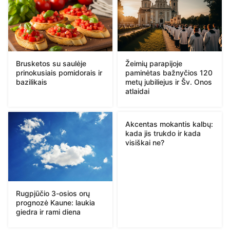
Brusketos su saulėje
Žeimių parapijoje
prinokusiais pomidorais ir
paminėtas bažnyčios 120
bazilikais
metų jubiliejus ir Šv. Onos
atlaidai
Akcentas mokantis kalbų:
kada jis trukdo ir kada
visiškai ne?
Rugpjūčio 3-osios orų
prognozė Kaune: laukia
giedra ir rami diena