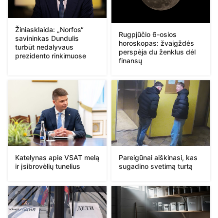
Žiniasklaida: „Norfos“
Rugpjūčio 6-osios
savininkas Dundulis
horoskopas: žvaigždės
turbūt nedalyvaus
perspėja du ženklus dėl
prezidento rinkimuose
finansų
Katelynas apie VSAT melą
Pareigūnai aiškinasi, kas
ir įsibrovėlių tunelius
sugadino svetimą turtą