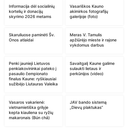
Informacija dėl socialinių
Vasariškos Kauno
kortelių ir donacijų
akimirkos fotografijų
skyrimo 2026 metams
galerijoje (foto)
Skaruliuose paminėti Šv.
Meras V. Tamulis
Onos atlaidai
apžiūrėjo mieste ir rajone
vykdomus darbus
Penki jaunieji Lietuvos
Savaitgalį Kaune galime
penkiakovininkai pateko į
sulaukti lietaus ir
pasaulio čempionato
perkūnijos (video)
finalus Kaune: ryškiausiai
sužibėjo Liutauras Valeika
Vasaros vakarienė:
JAV bando sistemą
vietnamietiška grilyje
„Dievų plaktukas“
kepta kiauliena su ryžių
makaronais (Bún chả)