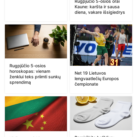
Rugpjūčio 5-osios orai
Kaune: karšta ir sausa
diena, vakare išsigiedrys
Rugpjūčio 5-osios
horoskopas: vienam
Net 19 Lietuvos
ženklui teks priimti sunkų
lengvaatlečių Europos
sprendimą
čempionate