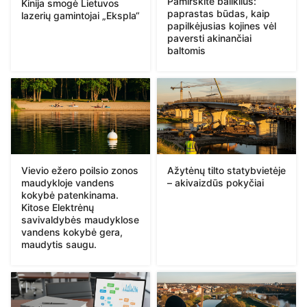
Pamirškite baliklius:
Kinija smogė Lietuvos
paprastas būdas, kaip
lazerių gamintojai „Ekspla“
papilkėjusias kojines vėl
paversti akinančiai
baltomis
Vievio ežero poilsio zonos
Ažytėnų tilto statybvietėje
maudykloje vandens
– akivaizdūs pokyčiai
kokybė patenkinama.
Kitose Elektrėnų
savivaldybės maudyklose
vandens kokybė gera,
maudytis saugu.