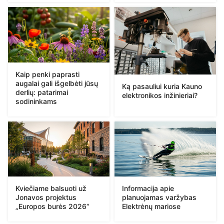
Kaip penki paprasti
augalai gali išgelbėti jūsų
Ką pasauliui kuria Kauno
derlių: patarimai
elektronikos inžinieriai?
sodininkams
Kviečiame balsuoti už
Informacija apie
Jonavos projektus
planuojamas varžybas
„Europos burės 2026“
Elektrėnų mariose