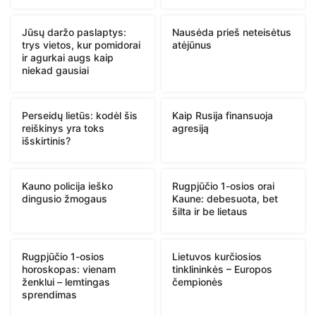
Jūsų daržo paslaptys:
Nausėda prieš neteisėtus
trys vietos, kur pomidorai
atėjūnus
ir agurkai augs kaip
niekad gausiai
Perseidų lietūs: kodėl šis
Kaip Rusija finansuoja
reiškinys yra toks
agresiją
išskirtinis?
Kauno policija ieško
Rugpjūčio 1-osios orai
dingusio žmogaus
Kaune: debesuota, bet
šilta ir be lietaus
Rugpjūčio 1-osios
Lietuvos kurčiosios
horoskopas: vienam
tinklininkės – Europos
ženklui – lemtingas
čempionės
sprendimas