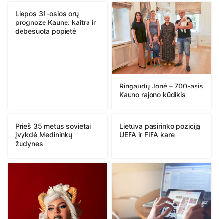
Liepos 31-osios orų
prognozė Kaune: kaitra ir
debesuota popietė
Ringaudų Jonė – 700-asis
Kauno rajono kūdikis
Prieš 35 metus sovietai
Lietuva pasirinko poziciją
įvykdė Medininkų
UEFA ir FIFA kare
žudynes