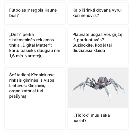
Futbolas ir regbis Kaune
Kaip išrinkti dovaną vyrui,
bus?
kuri nenuvils?
„Delfi“ perka
Plaunate uogas vos grįžę
skaitmeninės reklamos
iš parduotuvės?
tinklą „Digital Matter“:
Sužinokite, kodėl tai
kartu pasieks daugiau nei
didžiausia klaida
1,6 mln. vartotojų
Šeštadienį Kėdainiuose
rinksis giminės iš visos
Lietuvos: Gimininių
organizatoriai turi
prašymą
„TikTok“ mus seka
nuolat?