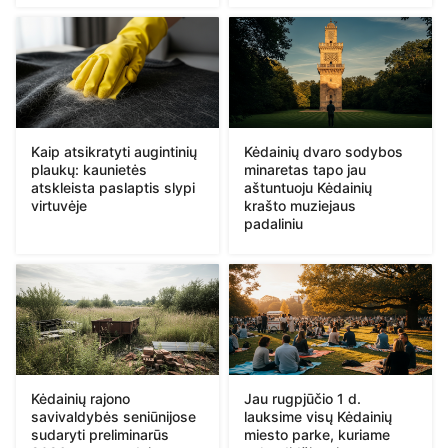
Kaip atsikratyti augintinių
Kėdainių dvaro sodybos
plaukų: kaunietės
minaretas tapo jau
atskleista paslaptis slypi
aštuntuoju Kėdainių
virtuvėje
krašto muziejaus
padaliniu
Kėdainių rajono
Jau rugpjūčio 1 d.
savivaldybės seniūnijose
lauksime visų Kėdainių
sudaryti preliminarūs
miesto parke, kuriame