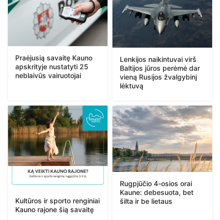
Praėjusią savaitę Kauno
Lenkijos naikintuvai virš
apskrityje nustatyti 25
Baltijos jūros perėmė dar
neblaivūs vairuotojai
vieną Rusijos žvalgybinį
lėktuvą
Rugpjūčio 4-osios orai
Kaune: debesuota, bet
Kultūros ir sporto renginiai
šilta ir be lietaus
Kauno rajone šią savaitę