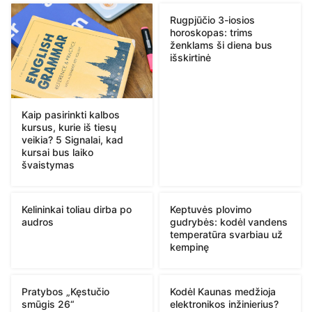
Rugpjūčio 3-iosios
horoskopas: trims
ženklams ši diena bus
išskirtinė
Kaip pasirinkti kalbos
kursus, kurie iš tiesų
veikia? 5 Signalai, kad
kursai bus laiko
švaistymas
Kelininkai toliau dirba po
Keptuvės plovimo
audros
gudrybės: kodėl vandens
temperatūra svarbiau už
kempinę
Pratybos „Kęstučio
Kodėl Kaunas medžioja
smūgis 26“
elektronikos inžinierius?