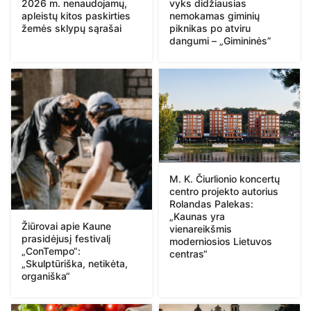
2026 m. nenaudojamų,
vyks didžiausias
apleistų kitos paskirties
nemokamas giminių
žemės sklypų sąrašai
piknikas po atviru
dangumi – „Gimininės”
M. K. Čiurlionio koncertų
centro projekto autorius
Rolandas Palekas:
„Kaunas yra
Žiūrovai apie Kaune
vienareikšmis
prasidėjusį festivalį
moderniosios Lietuvos
„ConTempo“:
centras“
„Skulptūriška, netikėta,
organiška“