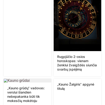
Rugpjūčio 2-osios
horoskopas: vienam
ženklui žvaigždės siunčia
svarbų įspėjimą
„Kauno Žalgiris“ apgynė
„Kauno grūdų“ vadovas:
titulą
verslui šiandien
nebepakanka būti tik
mokesčių mokėtoju