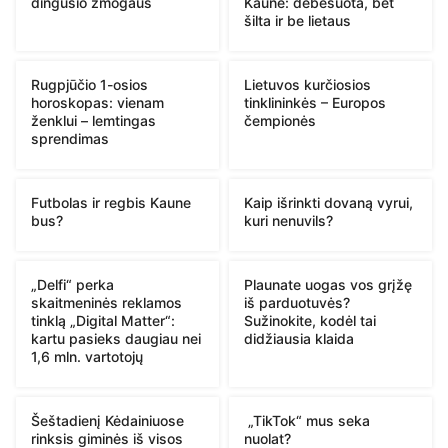
dingusio žmogaus
Kaune: debesuota, bet
šilta ir be lietaus
Rugpjūčio 1-osios
Lietuvos kurčiosios
horoskopas: vienam
tinklininkės – Europos
ženklui – lemtingas
čempionės
sprendimas
Futbolas ir regbis Kaune
Kaip išrinkti dovaną vyrui,
bus?
kuri nenuvils?
„Delfi“ perka
Plaunate uogas vos grįžę
skaitmeninės reklamos
iš parduotuvės?
tinklą „Digital Matter“:
Sužinokite, kodėl tai
kartu pasieks daugiau nei
didžiausia klaida
1,6 mln. vartotojų
Šeštadienį Kėdainiuose
„TikTok“ mus seka
rinksis giminės iš visos
nuolat?