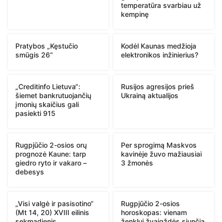
temperatūra svarbiau už
kempinę
Pratybos „Kęstučio
Kodėl Kaunas medžioja
smūgis 26“
elektronikos inžinierius?
„Creditinfo Lietuva“:
Rusijos agresijos prieš
šiemet bankrutuojančių
Ukrainą aktualijos
įmonių skaičius gali
pasiekti 915
Rugpjūčio 2-osios orų
Per sprogimą Maskvos
prognozė Kaune: tarp
kavinėje žuvo mažiausiai
giedro ryto ir vakaro –
3 žmonės
debesys
„Visi valgė ir pasisotino“
Rugpjūčio 2-osios
(Mt 14, 20) XVIII eilinis
horoskopas: vienam
sekmadienis
ženklui žvaigždės siunčia