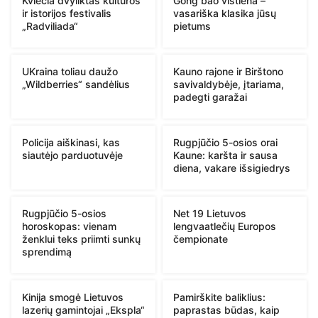
Kviečia dvyliktas kultūros
Gong bao vištiena –
ir istorijos festivalis
vasariška klasika jūsų
„Radviliada“
pietums
UKraina toliau daužo
Kauno rajone ir Birštono
„Wildberries“ sandėlius
savivaldybėje, įtariama,
padegti garažai
Policija aiškinasi, kas
Rugpjūčio 5-osios orai
siautėjo parduotuvėje
Kaune: karšta ir sausa
diena, vakare išsigiedrys
Rugpjūčio 5-osios
Net 19 Lietuvos
horoskopas: vienam
lengvaatlečių Europos
ženklui teks priimti sunkų
čempionate
sprendimą
Kinija smogė Lietuvos
Pamirškite baliklius:
lazerių gamintojai „Ekspla“
paprastas būdas, kaip