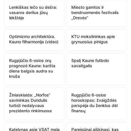
Lenkiškas lečo su dešra:
Miesto gamtos ir
vasaros derlius jūsų
bendruomenės festivalis
lėkštėje
„Drevės“
Optimizmo architektūra.
KTU mokslininkas apie
Kauno filharmonija (video)
grynuosius pinigus
Rugpjūčio 6-osios orų
Spalį Kaune futbolo
prognozė Kaune: karšta
savaitgalis
diena baigsis audra su
kruša
Žiniasklaida: „Norfos“
Rugpjūčio 6-osios
savininkas Dundulis
horoskopas: žvaigždės
turbūt nedalyvaus
perspėja du ženklus dėl
prezidento rinkimuose
finansų
Katelynas apie VSAT melą
Pareigūnai aiškinasi, kas