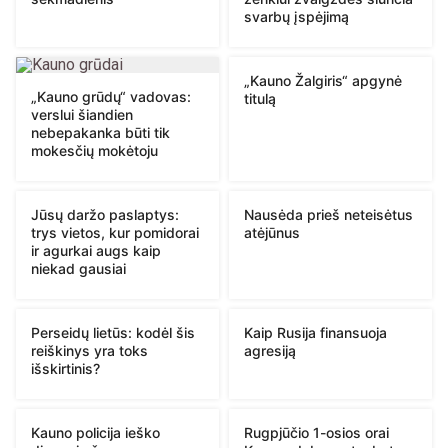
svarbų įspėjimą
„Kauno Žalgiris“ apgynė
„Kauno grūdų“ vadovas:
titulą
verslui šiandien
nebepakanka būti tik
mokesčių mokėtoju
Jūsų daržo paslaptys:
Nausėda prieš neteisėtus
trys vietos, kur pomidorai
atėjūnus
ir agurkai augs kaip
niekad gausiai
Perseidų lietūs: kodėl šis
Kaip Rusija finansuoja
reiškinys yra toks
agresiją
išskirtinis?
Kauno policija ieško
Rugpjūčio 1-osios orai