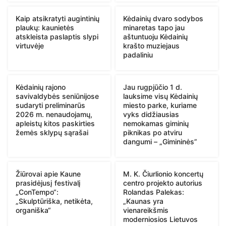
Kaip atsikratyti augintinių
Kėdainių dvaro sodybos
plaukų: kaunietės
minaretas tapo jau
atskleista paslaptis slypi
aštuntuoju Kėdainių
virtuvėje
krašto muziejaus
padaliniu
Kėdainių rajono
Jau rugpjūčio 1 d.
savivaldybės seniūnijose
lauksime visų Kėdainių
sudaryti preliminarūs
miesto parke, kuriame
2026 m. nenaudojamų,
vyks didžiausias
apleistų kitos paskirties
nemokamas giminių
žemės sklypų sąrašai
piknikas po atviru
dangumi – „Gimininės”
Žiūrovai apie Kaune
M. K. Čiurlionio koncertų
prasidėjusį festivalį
centro projekto autorius
„ConTempo“:
Rolandas Palekas:
„Skulptūriška, netikėta,
„Kaunas yra
organiška“
vienareikšmis
moderniosios Lietuvos