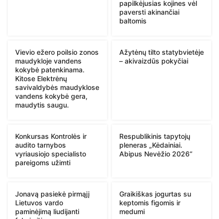
papilkėjusias kojines vėl
paversti akinančiai
baltomis
Vievio ežero poilsio zonos
Ažytėnų tilto statybvietėje
maudykloje vandens
– akivaizdūs pokyčiai
kokybė patenkinama.
Kitose Elektrėnų
savivaldybės maudyklose
vandens kokybė gera,
maudytis saugu.
Konkursas Kontrolės ir
Respublikinis tapytojų
audito tarnybos
pleneras „Kėdainiai.
vyriausiojo specialisto
Abipus Nevėžio 2026“
pareigoms užimti
Jonavą pasiekė pirmąjį
Graikiškas jogurtas su
Lietuvos vardo
keptomis figomis ir
paminėjimą liudijanti
medumi