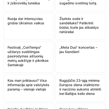
ir įsibrovėlių tunelius
sugadino svetimą turtą
Rusija dar intensyviau
Žiurkės sode ir
grobia Ukrainos vaikus
sandėliuke? Patikrinti
būdai, kurie jas atbaidys
natūraliai
Festivalį „ConTempo“
„Meta Duo“ koncertas –
uždarys sudėtingas
jau šiandien!
pasirodymas aštuonių
metrų aukštyje ir piknikas
Santakoje
Kas man priklauso? Visa
Rugpjūčio 23-iąją minima
informacija apie valstybės
Europos diena stalinizmo
paramą – vienoje vietoje
ir nacizmo aukoms atminti
bei Baltijos kelio diena