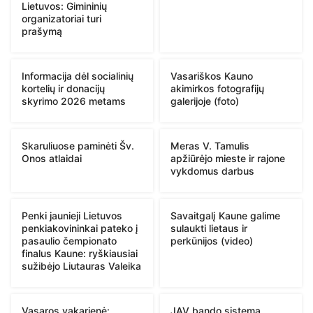
Lietuvos: Gimininių
organizatoriai turi
prašymą
Informacija dėl socialinių
Vasariškos Kauno
kortelių ir donacijų
akimirkos fotografijų
skyrimo 2026 metams
galerijoje (foto)
Skaruliuose paminėti Šv.
Meras V. Tamulis
Onos atlaidai
apžiūrėjo mieste ir rajone
vykdomus darbus
Penki jaunieji Lietuvos
Savaitgalį Kaune galime
penkiakovininkai pateko į
sulaukti lietaus ir
pasaulio čempionato
perkūnijos (video)
finalus Kaune: ryškiausiai
sužibėjo Liutauras Valeika
Vasaros vakarienė:
JAV bando sistemą