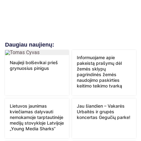
Daugiau naujienų:
Informuojame apie
Naujieji bolševikai prieš
pakeistą prašymų dėl
grynuosius pinigus
žemės sklypų
pagrindinės žemės
naudojimo paskirties
keitimo teikimo tvarką
Lietuvos jaunimas
Jau šiandien – Vakarės
kviečiamas dalyvauti
Urbaitės ir grupės
nemokamoje tarptautinėje
koncertas Gegučių parke!
medijų stovykloje Latvijoje
„Young Media Sharks“