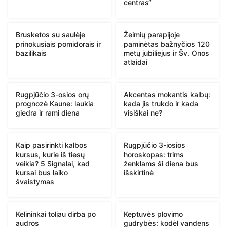
centras“
Brusketos su saulėje
Žeimių parapijoje
prinokusiais pomidorais ir
paminėtas bažnyčios 120
bazilikais
metų jubiliejus ir Šv. Onos
atlaidai
Rugpjūčio 3-osios orų
Akcentas mokantis kalbų:
prognozė Kaune: laukia
kada jis trukdo ir kada
giedra ir rami diena
visiškai ne?
Kaip pasirinkti kalbos
Rugpjūčio 3-iosios
kursus, kurie iš tiesų
horoskopas: trims
veikia? 5 Signalai, kad
ženklams ši diena bus
kursai bus laiko
išskirtinė
švaistymas
Kelininkai toliau dirba po
Keptuvės plovimo
audros
gudrybės: kodėl vandens