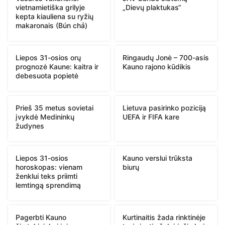
vietnamietiška grilyje
„Dievų plaktukas“
kepta kiauliena su ryžių
makaronais (Bún chả)
Liepos 31-osios orų
Ringaudų Jonė – 700-asis
prognozė Kaune: kaitra ir
Kauno rajono kūdikis
debesuota popietė
Prieš 35 metus sovietai
Lietuva pasirinko poziciją
įvykdė Medininkų
UEFA ir FIFA kare
žudynes
Liepos 31-osios
Kauno verslui trūksta
horoskopas: vienam
biurų
ženklui teks priimti
lemtingą sprendimą
Pagerbti Kauno
Kurtinaitis žada rinktinėje