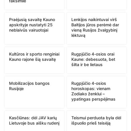
faksimilė
Praėjusią savaitę Kauno
Lenkijos naikintuvai virš
apskrityje nustatyti 25
Baltijos jūros perėmė dar
neblaivūs vairuotojai
vieną Rusijos žvalgybinį
lėktuvą
Kultūros ir sporto renginiai
Rugpjūčio 4-osios orai
Kauno rajone šią savaitę
Kaune: debesuota, bet
šilta ir be lietaus
Mobilizacijos bangos
Rugpjūčio 4-osios
Rusijoje
horoskopas: vienam
Zodiako ženklui –
ypatingas perspėjimas
Kasčiūnas: dėl JAV karių
Teismui perduota byla dėl
Lietuvoje bus aišku rudenį
išpuolio prieš teisėją