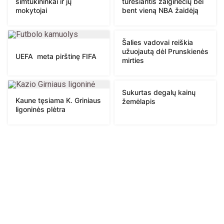
šimtukininkai ir jų
turėsiantis žalgiriečių bei
mokytojai
bent vieną NBA žaidėją
Šalies vadovai reiškia
užuojautą dėl Prunskienės
UEFA meta pirštinę FIFA
mirties
Sukurtas degalų kainų
Kaune tęsiama K. Griniaus
žemėlapis
ligoninės plėtra