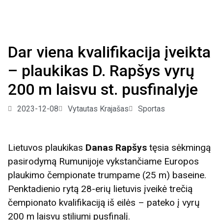
Dar viena kvalifikacija įveikta
– plaukikas D. Rapšys vyrų
200 m laisvu st. pusfinalyje
2023-12-08
Vytautas Krajašas
Sportas
Lietuvos plaukikas
Danas Rapšys
tęsia sėkmingą
pasirodymą Rumunijoje vykstančiame Europos
plaukimo čempionate trumpame (25 m) baseine.
Penktadienio rytą 28-erių lietuvis įveikė trečią
čempionato kvalifikaciją iš eilės – pateko į vyrų
200 m laisvu stiliumi pusfinalį.