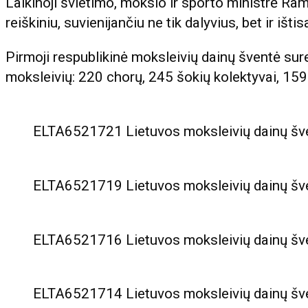
Laikinoji švietimo, mokslo ir sporto ministrė Ra
reiškiniu, suvienijančiu ne tik dalyvius, bet ir išti
Pirmoji respublikinė moksleivių dainų šventė sur
moksleivių: 220 chorų, 245 šokių kolektyvai, 159
ELTA6521721 Lietuvos moksleivių dainų šven
ELTA6521719 Lietuvos moksleivių dainų šven
ELTA6521716 Lietuvos moksleivių dainų šven
ELTA6521714 Lietuvos moksleivių dainų šven