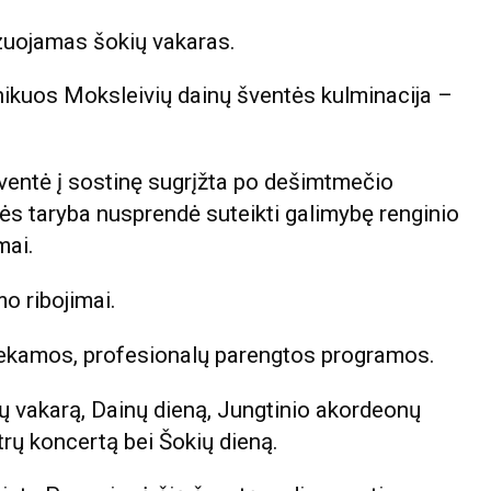
zuojamas šokių vakaras.
inikuos Moksleivių dainų šventės kulminacija –
ventė į sostinę sugrįžta po dešimtmečio
ės taryba nusprendė suteikti galimybę renginio
mai.
o ribojimai.
iekamos, profesionalų parengtos programos.
 vakarą, Dainų dieną, Jungtinio akordeonų
rų koncertą bei Šokių dieną.