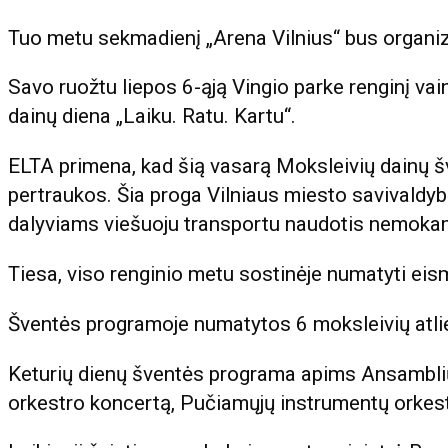
Tuo metu sekmadienį „Arena Vilnius“ bus organi
Savo ruožtu liepos 6-ąją Vingio parke renginį va
dainų diena „Laiku. Ratu. Kartu“.
ELTA primena, kad šią vasarą Moksleivių dainų š
pertraukos. Šia proga Vilniaus miesto savivaldyb
dalyviams viešuoju transportu naudotis nemoka
Tiesa, viso renginio metu sostinėje numatyti eism
Šventės programoje numatytos 6 moksleivių atl
Keturių dienų šventės programa apims Ansamblių
orkestro koncertą, Pučiamųjų instrumentų orkest