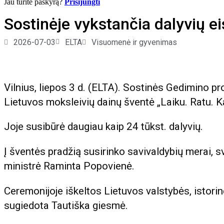
Jau turite paskyrą?
Prisijungti
Sostinėje vykstančia dalyvių e
2026-07-03
ELTA
Visuomenė ir gyvenimas
Vilnius, liepos 3 d. (ELTA). Sostinės Gedimino p
Lietuvos moksleivių dainų šventė „Laiku. Ratu. K
Joje susibūrė daugiau kaip 24 tūkst. dalyvių.
Į šventės pradžią susirinko savivaldybių merai, s
ministrė Raminta Popovienė.
Ceremonijoje iškeltos Lietuvos valstybės, istori
sugiedota Tautiška giesmė.