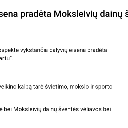
isena pradėta Moksleivių dainų 
rospekte vykstančia dalyvių eisena pradėta
artu“.
veikino kalbą tarė švietimo, mokslo ir sporto
nė bei Moksleivių dainų šventės vėliavos bei