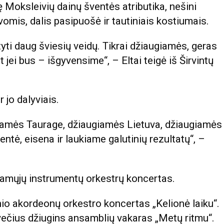
ę Moksleivių dainų šventės atributika, nešini
omis, dalis pasipuošė ir tautiniais kostiumais.
yti daug šviesių veidų. Tikrai džiaugiamės, geras
 jei bus – išgyvensime“, – Eltai teigė iš Širvintų
 jo dalyviais.
giamės Taurage, džiaugiamės Lietuva, džiaugiamės
šventė, eisena ir laukiame galutinių rezultatų“, –
iamųjų instrumentų orkestrų koncertas.
io akordeonų orkestro koncertas „Kelionė laiku“.
večius džiugins ansamblių vakaras „Metų ritmu“.