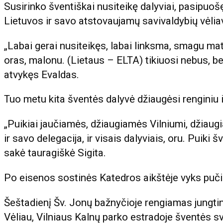
Susirinko šventiškai nusiteikę dalyviai, pasipuoš
Lietuvos ir savo atstovaujamų savivaldybių vėliav
„Labai gerai nusiteikęs, labai linksma, smagu mat
oras, malonu. (Lietaus – ELTA) tikiuosi nebus, bet
atvykęs Evaldas.
Tuo metu kita šventės dalyvė džiaugėsi renginiu ir
„Puikiai jaučiamės, džiaugiamės Vilniumi, džiau
ir savo delegacija, ir visais dalyviais, oru. Puiki 
sakė tauragiškė Sigita.
Po eisenos sostinės Katedros aikštėje vyks puč
Šeštadienį Šv. Jonų bažnyčioje rengiamas jungtin
Vėliau, Vilniaus Kalnų parko estradoje šventės s