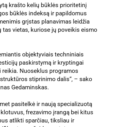
tą krašto kelių būklės prioritetinį
ngos būklės indeksą ir papildomus
omenimis grįstas planavimas leidžia
ų tas vietas, kuriose jų poveikis eismo
iantis objektyviais techniniais
esticijų paskirstymą ir kryptingai
iai reikia. Nuoseklus programos
astruktūros stiprinimo dalis“, – sako
rtynas Gedaminskas.
met pasitelkė ir naują specializuotą
klotuvus, frezavimo įrangą bei kitus
 atlikti sparčiau, tiksliau ir