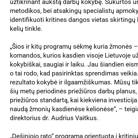
užtikrinant aukštą darbų kokybę. Sukurtos 
metodikos, bei atsakingų specialistų apmokyma
identifikuoti kritines dangos vietas skirtingų
kelių tinkle.
„Šios ir kitų programų sėkmę kuria žmonės –
komandos, kurios kasdien visoje Lietuvoje užt
kokybiškai, saugiai ir laiku. Jau šiandien ei
o tai rodo, kad pasirinktas sprendimas veikia
rezultato kokybė ir ilgaamžiškumas. Mūsų tiks
šių metų periodinės priežiūros darbų planus, b
priežiūros standartą, kai kiekviena investicij
naudą žmonių kasdienėse kelionėse“, – teigia 
direktorius dr. Audrius Vaitkus.
„Dešiniojo rato“ programa orientuota į kritin