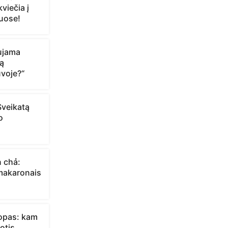
viečia į
iuose!
aujama
ą
voje?“
Sveikatą
o
n chả:
 makaronais
opas: kam
otis