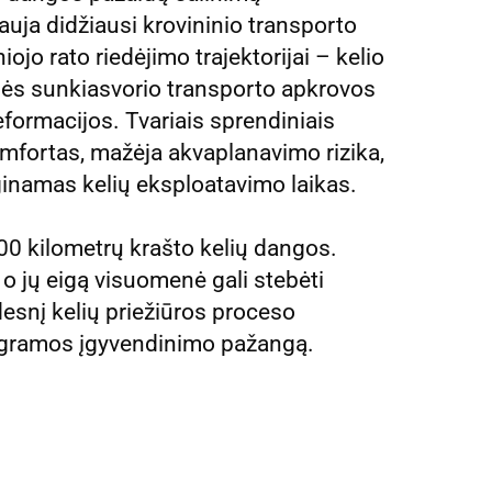
auja didžiausi krovininio transporto
jo rato riedėjimo trajektorijai – kelio
inės sunkiasvorio transporto apkrovos
formacijos. Tvariais sprendiniais
omfortas, mažėja akvaplanavimo rizika,
lginamas kelių eksploatavimo laikas.
00 kilometrų krašto kelių dangos.
o jų eigą visuomenė gali stebėti
idesnį kelių priežiūros proceso
programos įgyvendinimo pažangą.