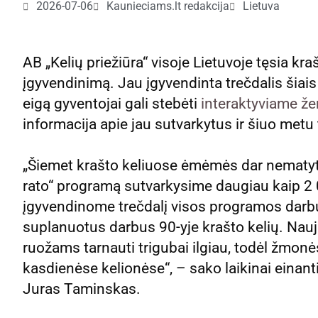
2026-07-06
Kaunieciams.lt redakcija
Lietuva
AB „Kelių priežiūra“ visoje Lietuvoje tęsia kr
įgyvendinimą. Jau įgyvendinta trečdalis šia
eigą gyventojai gali stebėti
interaktyviame ž
informacija apie jau sutvarkytus ir šiuo met
„Šiemet krašto keliuose ėmėmės dar nematyt
rato“ programą sutvarkysime daugiau kaip 2 
įgyvendinome trečdalį visos programos darbų
suplanuotus darbus 90-yje krašto kelių. Nauj
ruožams tarnauti trigubai ilgiau, todėl žmonė
kasdienėse kelionėse“, – sako laikinai einan
Juras Taminskas.