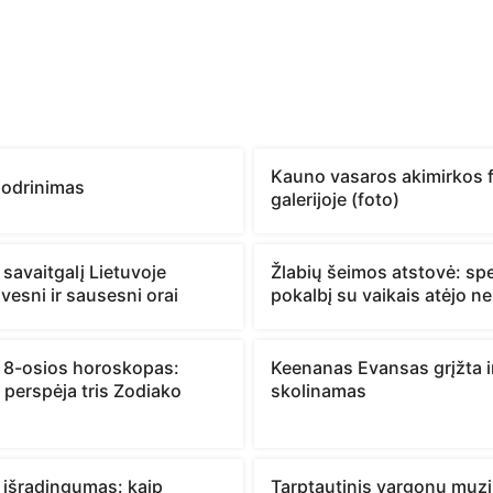
Kauno vasaros akimirkos f
sodrinimas
galerijoje (foto)
 savaitgalį Lietuvoje
Žlabių šeimos atstovė: spec
vesni ir sausesni orai
pokalbį su vaikais atėjo n
 8-osios horoskopas:
Keenanas Evansas grįžta i
 perspėja tris Zodiako
skolinamas
 išradingumas: kaip
Tarptautinis vargonų muz