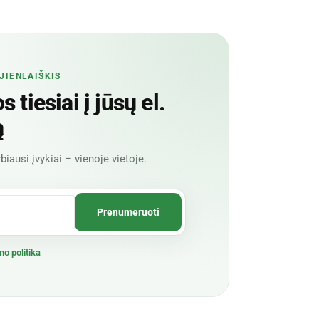
JIENLAIŠKIS
 tiesiai į jūsų el.
ą
biausi įvykiai – vienoje vietoje.
mo politika