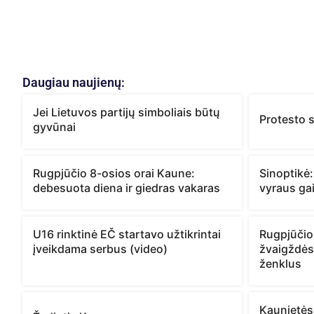
Daugiau naujienų:
Jei Lietuvos partijų simboliais būtų
Protesto 
gyvūnai
Rugpjūčio 8-osios orai Kaune:
Sinoptikė:
debesuota diena ir giedras vakaras
vyraus gai
U16 rinktinė EČ startavo užtikrintai
Rugpjūčio
įveikdama serbus (video)
žvaigždės
ženklus
Kaunietės