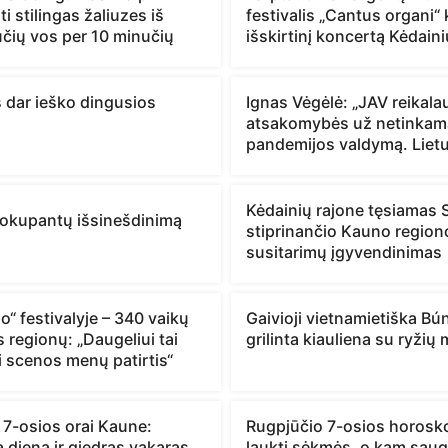
i stilingas žaliuzes iš
festivalis „Cantus organi“ k
učių vos per 10 minučių
išskirtinį koncertą Kėdain
is dar ieško dingusios
Ignas Vėgėlė: „JAV reikal
atsakomybės už netinkam
pandemijos valdymą. Lietu
Kėdainių rajone tęsiamas 
okupantų išsinešdinimą
stiprinančio Kauno region
susitarimų įgyvendinimas
“ festivalyje – 340 vaikų
Gaivioji vietnamietiška Bú
s regionų: „Daugeliui tai
grilinta kiauliena su ryžių
i scenos menų patirtis“
 7-osios orai Kaune:
Rugpjūčio 7-osios horosk
 diena ir giedras vakaras
laukti sėkmės, o kam saug