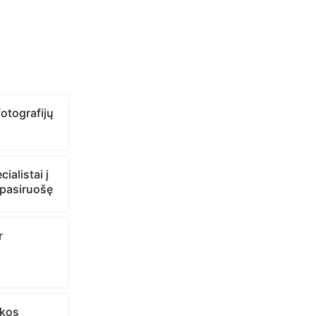
otografijų
ialistai į
epasiruošę
r
ikos