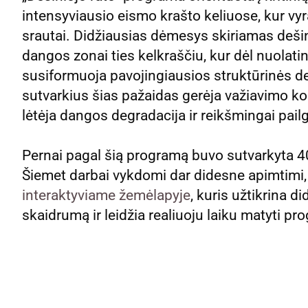
intensyviausio eismo krašto keliuose, kur vyr
srautai. Didžiausias dėmesys skiriamas dešinio
dangos zonai ties kelkraščiu, kur dėl nuolat
susiformuoja pavojingiausios struktūrinės de
sutvarkius šias pažaidas gerėja važiavimo k
lėtėja dangos degradacija ir reikšmingai pai
Pernai pagal šią programą buvo sutvarkyta 4
Šiemet darbai vykdomi dar didesne apimtimi, 
interaktyviame žemėlapyje
, kuris užtikrina d
skaidrumą ir leidžia realiuoju laiku matyti 