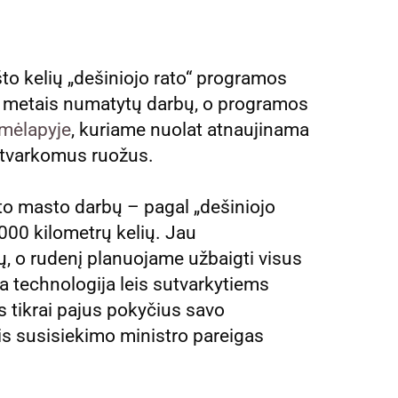
ašto kelių „dešiniojo rato“ programos
is metais numatytų darbų, o programos
emėlapyje
, kuriame nuolat atnaujinama
u tvarkomus ruožus.
o masto darbų – pagal „dešiniojo
000 kilometrų kelių. Jau
, o rudenį planuojame užbaigti visus
a technologija leis sutvarkytiems
s tikrai pajus pokyčius savo
tis susisiekimo ministro pareigas