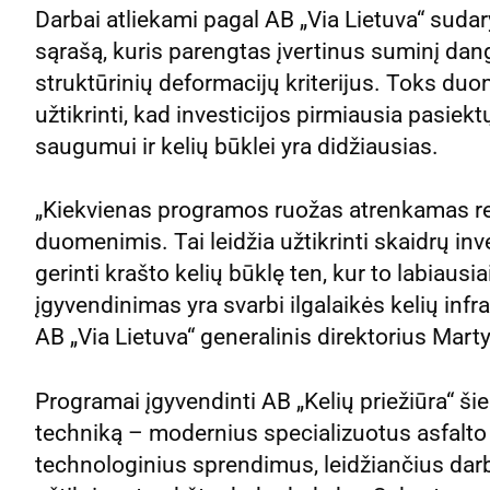
Darbai atliekami pagal AB „Via Lietuva“ sudary
sąrašą, kuris parengtas įvertinus suminį da
struktūrinių deformacijų kriterijus. Toks du
užtikrinti, kad investicijos pirmiausia pasiekt
saugumui ir kelių būklei yra didžiausias.
„Kiekvienas programos ruožas atrenkamas rem
duomenimis. Tai leidžia užtikrinti skaidrų inv
gerinti krašto kelių būklę ten, kur to labiaus
įgyvendinimas yra svarbi ilgalaikės kelių infr
AB „Via Lietuva“ generalinis direktorius Ma
Programai įgyvendinti AB „Kelių priežiūra“ šie
techniką – modernius specializuotus asfalto 
technologinius sprendimus, leidžiančius darbus